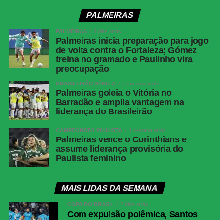
Junior Barranquilla
PALMEIRAS
Competição
Copa Libertadores (6ª rodada)
Local
Allianz Parque, São Paulo (SP)
PALMEIRAS
3 dias atrás
Palmeiras inicia preparação para jogo
Data e Horário
28 de maio de 2026 (quinta-feira),
de volta contra o Fortaleza; Gómez
às 19h (de Brasília)
treina no gramado e Paulinho vira
preocupação
Público
35.761 torcedores
BRASILEIRÃO SÉRIE A
1 semana atrás
Renda
R$ 2.730.474,53
Palmeiras goleia o Vitória no
Barradão e amplia vantagem na
Gols
Palmeiras: Jhon Arias (5′ 1ºT), Allan
liderança do Brasileirão
(40′ 1ºT), Jhon Arias (44′ 1ºT),
Andreas Pereira (5′ 2ºT)<br>Junior
CAMPEONATO PAULISTA
1 semana atrás
Barranquilla: Luis Muriel (35′ 1ºT)
Palmeiras vence o Corinthians e
assume liderança provisória do
Cartões Amarelos
Junior Barranquilla: Yimmi Chará,
Paulista feminino
Jean Pestaña, Juan Ríos
Cartões Vermelhos
Nenhum
MAIS LIDAS DA SEMANA
Arbitragem
Árbitro: Cristian Garay (CHI)
COPA DO BRASIL
2 dias atrás
<br>Assistentes: Jose Retamal
Com expulsão polêmica, Santos
(CHI), Miguel Rocha (CHI)<br>VAR: