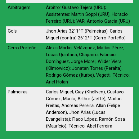
Arbitragem
Árbitro: Gustavo Tejera (URU);
Assistentes: Martin Soppi (URU), Horacio
Ferreiro (URU); VAR: Antonio Garcia (URU)
Gols
Jhon Arias 32′ 1ºT (Palmeiras); Carlos
Miguel (contra) 26′ 2ºT (Cerro Porteño)
Cerro Porteño
Alexis Martin; Velázquez, Matías Pérez,
Lucas Quintana, Chaparro; Fabricio
Domínguez, Jorge Morel, Wilder Viera
(Klimowicz); Jonatan Torres (Peralta),
Rodrigo Gómez (Iturbe), Vegetti. Técnico:
Ariel Holan
Palmeiras
Carlos Miguel; Giay (Khellven), Gustavo
Gómez, Murilo, Arthur (Jefté); Marlon
Freitas, Andreas Pereira, Allan (Felipe
Anderson), Jhon Arias (Lucas
Evangelista); Flaco López, Ramón Sosa
(Maurício). Técnico: Abel Ferreira