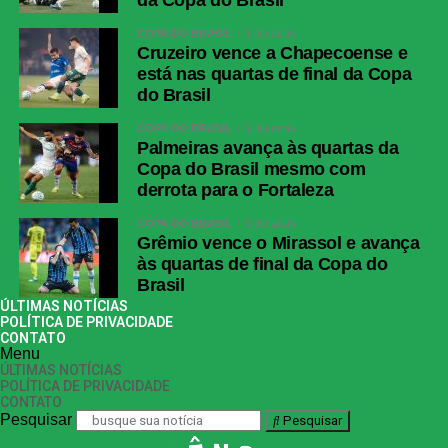
da Copa do Brasil
WhatsApp
COPA DO BRASIL
1 dia atrás
Cruzeiro vence a Chapecoense e
Facebook
está nas quartas de final da Copa
Twitter
do Brasil
Messenger
COPA DO BRASIL
1 dia atrás
Palmeiras avança às quartas da
LinkedIn
Copa do Brasil mesmo com
Share
derrota para o Fortaleza
COPA DO BRASIL
1 dia atrás
Grêmio vence o Mirassol e avança
às quartas de final da Copa do
Brasil
ÚLTIMAS NOTÍCIAS
POLÍTICA DE PRIVACIDADE
CONTATO
Menu
ÚLTIMAS NOTÍCIAS
POLÍTICA DE PRIVACIDADE
CONTATO
Pesquisar
Pesquisar