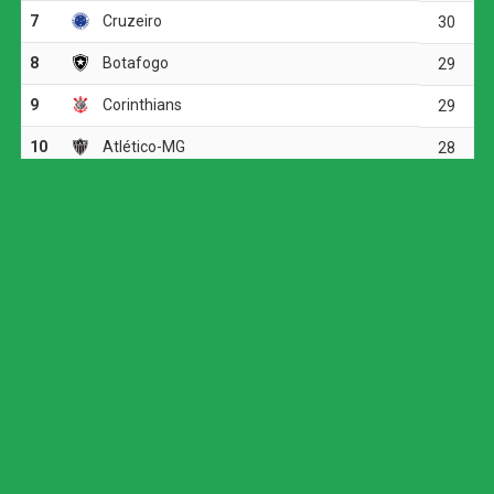
Flaco López pelo lado esquerdo do ataque, o argentino
levou a melhor sobre a defesa adversária e rolou para
Jhon Arias, que completou de frente para o gol.
Mesmo em vantagem, o Palmeiras seguiu pressionando.
Arias e Andreas Pereira tiveram boas chances de ampliar,
mas esbarraram na pontaria e na intervenção do goleiro
Silvera. O time alviverde mostrava superioridade e criava
jogadas perigosas no ataque, porém falhava nas
finalizações. A imprecisão cobrou seu preço aos 35
minutos, quando Jean Pestaña escapou em velocidade
pelo setor direito e cruzou na medida para Muriel estufar
as redes palmeirenses e deixar tudo igual.
A resposta alviverde veio em seguida com um cabeceio
de Flaco López que explodiu no travessão. Minutos
depois, aos 40, a insistência foi recompensada. Flaco
tabelou com Arthur na área, passou por dois marcadores
e, na sobra, Allan aproveitou a bola viva para recolocar o