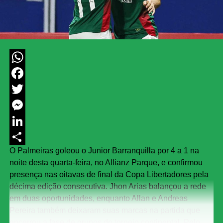
WhatsApp
Facebook
Twitter
Messenger
LinkedIn
O Palmeiras goleou o Junior Barranquilla por 4 a 1 na
Share
noite desta quarta-feira, no Allianz Parque, e confirmou
presença nas oitavas de final da Copa Libertadores pela
décima edição consecutiva. Jhon Arias balançou a rede
em duas oportunidades, enquanto Allan e Andreas
Pereira também deixaram suas marcas na partida que
encerrou a fase de grupos do torneio continental. Pelo