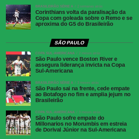
Jogo
: Palmeiras x Chapecoense
BRASILEIRÃO SÉRIE A
2 semanas atrás
Corinthians volta da paralisação da
Competição
: Campeonato Brasilerio (18ª rodada)
Copa com goleada sobre o Remo e se
Data e hora
: 31 de maio de 2026 (domingo), às 16h (de
aproxima do G5 do Brasileirão
Brasília)
Local
: Allianz Parque, em São Paulo (SP)
SÃO PAULO
Junior Barranquilla
COPA SUL-AMERICANA
2 meses atrás
São Paulo vence Boston River e
Jogo
: Junior Barranquilla x Atlético Nacional
assegura liderança invicta na Copa
Competição
: Campeonato Colombiano (Apertura – Jogo
Sul-Americana
de ida da final)
BRASILEIRÃO SÉRIE A
3 meses atrás
Data e hora
: 2 de junho de 2026 (terça-feira), às 21h30
São Paulo sai na frente, cede empate
(de Brasília)
ao Botafogo no fim e amplia jejum no
Brasileirão
Local
: Estádio Metropolitano Roberto Meléndez, em
Barranquilla (COL)
COPA SUL-AMERICANA
3 meses atrás
São Paulo sofre empate do
FICHA TÉCNIA
Millonarios no Morumbis em estreia
de Dorival Júnior na Sul-Americana
Palmeiras 4 x 1