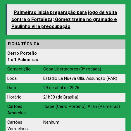
Palmeiras inicia preparação para jogo de volta
contra o Fortaleza; Gómez treina no gramado e
Paulinho vira preocupação
FICHA TÉCNICA
Cerro Porteño
1 x 1 Palmeiras
Competição
Copa Libertadores (3ª rodada)
Local
Estádio La Nueva Olla, Assunção (PAR)
Data
29 de abril de 2026
Horário
21h30 (de Brasília)
Cartões
Iturbe (Cerro Porteño); Allan (Palmeiras)
Amarelos
Cartões
Nenhum
Vermelhos