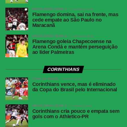
duas oportunidades, primeiro chutando para fora e depois
BRASILEIRÃO SÉRIE A
2 semanas atrás
parando no goleiro.
Flamengo domina, sai na frente, mas
cede empate ao São Paulo no
Maracanã
Palmeiras inicia preparação para jogo de volta
BRASILEIRÃO SÉRIE A
2 semanas atrás
contra o Fortaleza; Gómez treina no gramado e
Flamengo goleia Chapecoense na
Paulinho vira preocupação
Arena Condá e mantém perseguição
ao líder Palmeiras
Nos instantes derradeiros da partida, o Junior
Barranquilla exerceu pressão ofensiva e por pouco não
CORINTHIANS
diminuiu o prejuízo. Muriel e Castrillón protagonizaram as
COPA DO BRASIL
8 horas atrás
ameaças mais agudas, com Castrillón acertando a trave
Corinthians vence, mas é eliminado
de Carlos Miguel aos 42 minutos. Nada que estragasse a
da Copa do Brasil pelo Internacional
festa alviverde no Allianz Parque.
Próximos jogos
BRASILEIRÃO SÉRIE A
1 semana atrás
Corinthians cria pouco e empata sem
gols com o Athletico-PR
Palmeiras