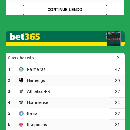
lado colombiano, Luis Muriel fez o único gol.
CONTINUE LENDO
Com o resultado, a equipe comandada por Abel Ferreira
fechou sua participação na chave com 11 pontos, na
segunda posição do Grupo F, atrás somente do Cerro
Porteño, que derrotou o Sporting Cristal e chegou aos 13
pontos. Esta é a primeira vez que o Verdão avança para o
mata-mata como vice-líder de grupo desde a chegada do
treinador português ao clube. O Junior Barranquilla deu
adeus à Libertadores e sequer garantiu vaga nos playoffs
da Copa Sul-Americana.
O jogo
A partida começou com um susto para os donos da casa
já no primeiro minuto, quando Rivas finalizou com perigo
por cima da meta defendida por Carlos Miguel. O Verdão,
contudo, não demorou a impor seu ritmo e inaugurou o
marcador aos cinco minutos. Andreas Pereira encontrou