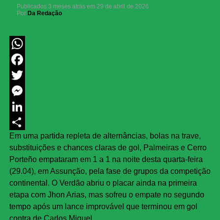
Publicados
3 meses atrás
em
29 de abril de 2026
Por
Da Redação
WhatsApp
Facebook
Twitter
Messenger
LinkedIn
Em uma partida repleta de alternâncias, bolas na trave,
Share
substituições e chances claras de gol, Palmeiras e Cerro
Porteño empataram em 1 a 1 na noite desta quarta‑feira
(29.04), em Assunção, pela fase de grupos da competição
continental. O Verdão abriu o placar ainda na primeira
etapa com Jhon Arias, mas sofreu o empate no segundo
tempo após um lance improvável que terminou em gol
contra de Carlos Miguel.