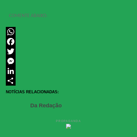
COMENTE ABAIXO:
WhatsApp
Facebook
Twitter
Messenger
LinkedIn
Share
NOTÍCIAS RELACIONADAS:
Da Redação
PROPAGANDA