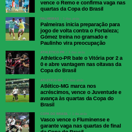
vence o Remo e confirma vaga nas
Rodrigo Carvajal (CHI)
quartas da Copa do Brasil
Palmeiras
Carlos Miguel; Giay, Gustavo Gómez,
PALMEIRAS
3 dias atrás
Murilo, Arthur; Marlon Freitas (Luis
Palmeiras inicia preparação para
Pacheco), Andreas Pereira (Lucas
jogo de volta contra o Fortaleza;
Evangelista), Emiliano Martínez;
Gómez treina no gramado e
Jhon Arias (Felipe Anderson), Allan
Paulinho vira preocupação
(Mauricio), Flaco López (Paulinho).
ATHLETICO-PR
3 dias atrás
Técnico: Abel Ferreira.
Athletico-PR bate o Vitória por 2 a
Junior Barranquilla
Mauro Silveira; Edwin Herrera,
0 e abre vantagem nas oitavas da
Jhomier Guerrero, Lucas Monzón
Copa do Brasil
(Daniel Rivera), Jean Pestaña
ATLÉTICO-MG
2 dias atrás
(Canchimbo); Yimmi Chará (Ríos),
Atlético-MG marca nos
Jesús Rivas (Castrillón), Fabian
acréscimos, vence o Juventude e
Angel, Jermein Peña; Luis Muriel,
avança às quartas da Copa do
Guillermo Paiva (Sarmiento).
Brasil
COPA DO BRASIL
1 dia atrás
COMENTE ABAIXO:
Vasco vence o Fluminense e
garante vaga nas quartas de final