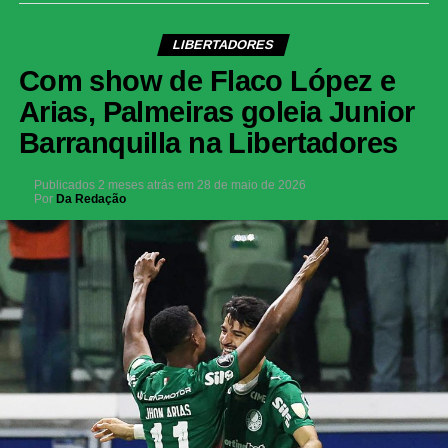
LIBERTADORES
Com show de Flaco López e
Arias, Palmeiras goleia Junior
Barranquilla na Libertadores
Publicados
2 meses atrás
em
28 de maio de 2026
Por
Da Redação