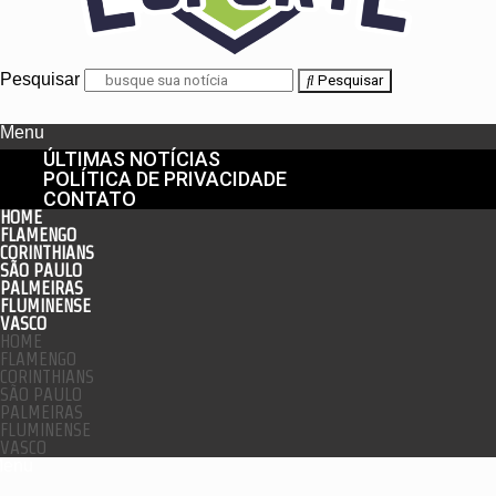
Pesquisar
Pesquisar
Menu
ÚLTIMAS NOTÍCIAS
POLÍTICA DE PRIVACIDADE
CONTATO
HOME
FLAMENGO
CORINTHIANS
SÃO PAULO
PALMEIRAS
FLUMINENSE
VASCO
HOME
FLAMENGO
CORINTHIANS
SÃO PAULO
PALMEIRAS
FLUMINENSE
VASCO
enu