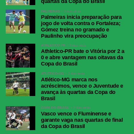
quartas da Copa do Brasil
Palmeiras
Carlos Miguel; Giay, Gustavo Gómez,
PALMEIRAS
3 dias atrás
Murilo, Arthur; Marlon Freitas (Luis
Palmeiras inicia preparação para
Pacheco), Andreas Pereira (Lucas
jogo de volta contra o Fortaleza;
Evangelista), Emiliano Martínez;
Gómez treina no gramado e
Jhon Arias (Felipe Anderson), Allan
Paulinho vira preocupação
(Mauricio), Flaco López (Paulinho).
ATHLETICO-PR
3 dias atrás
Técnico: Abel Ferreira.
Athletico-PR bate o Vitória por 2 a
Junior Barranquilla
Mauro Silveira; Edwin Herrera,
0 e abre vantagem nas oitavas da
Jhomier Guerrero, Lucas Monzón
Copa do Brasil
(Daniel Rivera), Jean Pestaña
ATLÉTICO-MG
2 dias atrás
(Canchimbo); Yimmi Chará (Ríos),
Atlético-MG marca nos
Jesús Rivas (Castrillón), Fabian
acréscimos, vence o Juventude e
Angel, Jermein Peña; Luis Muriel,
avança às quartas da Copa do
Guillermo Paiva (Sarmiento).
Brasil
COPA DO BRASIL
2 dias atrás
COMENTE ABAIXO:
Vasco vence o Fluminense e
garante vaga nas quartas de final
da Copa do Brasil