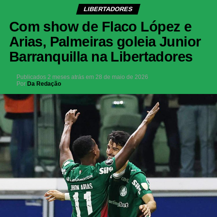
LIBERTADORES
Com show de Flaco López e
Arias, Palmeiras goleia Junior
Barranquilla na Libertadores
Publicados
2 meses atrás
em
28 de maio de 2026
Por
Da Redação