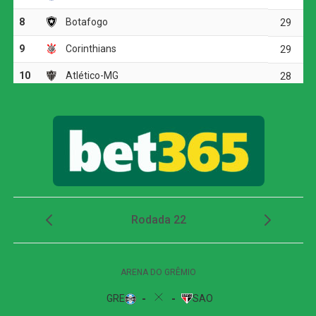
levou a melhor sobre a defesa adversária e rolou para
Jhon Arias, que completou de frente para o gol.
Mesmo em vantagem, o Palmeiras seguiu pressionando.
Arias e Andreas Pereira tiveram boas chances de ampliar,
mas esbarraram na pontaria e na intervenção do goleiro
Silvera. O time alviverde mostrava superioridade e criava
jogadas perigosas no ataque, porém falhava nas
finalizações. A imprecisão cobrou seu preço aos 35
minutos, quando Jean Pestaña escapou em velocidade
pelo setor direito e cruzou na medida para Muriel estufar
as redes palmeirenses e deixar tudo igual.
A resposta alviverde veio em seguida com um cabeceio
de Flaco López que explodiu no travessão. Minutos
depois, aos 40, a insistência foi recompensada. Flaco
tabelou com Arthur na área, passou por dois marcadores
e, na sobra, Allan aproveitou a bola viva para recolocar o
Palmeiras na frente. Quatro minutos mais tarde, Andreas