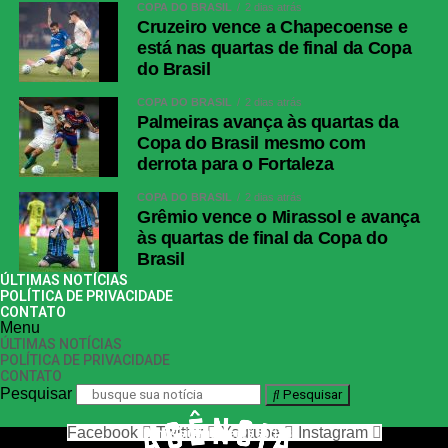
WhatsApp
COPA DO BRASIL
2 dias atrás
Cruzeiro vence a Chapecoense e
Facebook
está nas quartas de final da Copa
Twitter
do Brasil
Messenger
COPA DO BRASIL
2 dias atrás
Palmeiras avança às quartas da
LinkedIn
Copa do Brasil mesmo com
Share
derrota para o Fortaleza
COPA DO BRASIL
2 dias atrás
Grêmio vence o Mirassol e avança
às quartas de final da Copa do
Brasil
ÚLTIMAS NOTÍCIAS
POLÍTICA DE PRIVACIDADE
CONTATO
Menu
ÚLTIMAS NOTÍCIAS
POLÍTICA DE PRIVACIDADE
CONTATO
Pesquisar
Pesquisar
Facebook
Twitter
Youtube
Instagram
nos siga nas redes sociais