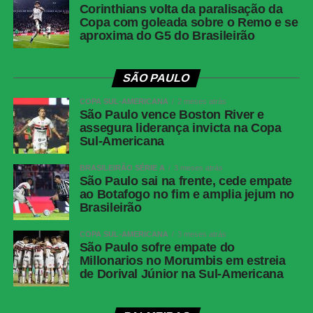
Corinthians volta da paralisação da
Competição
: Campeonato Brasilerio (18ª rodada)
Copa com goleada sobre o Remo e se
Data e hora
: 31 de maio de 2026 (domingo), às 16h (de
aproxima do G5 do Brasileirão
Brasília)
Local
: Allianz Parque, em São Paulo (SP)
SÃO PAULO
Junior Barranquilla
COPA SUL-AMERICANA
2 meses atrás
São Paulo vence Boston River e
Jogo
: Junior Barranquilla x Atlético Nacional
assegura liderança invicta na Copa
Competição
: Campeonato Colombiano (Apertura – Jogo
Sul-Americana
de ida da final)
BRASILEIRÃO SÉRIE A
3 meses atrás
Data e hora
: 2 de junho de 2026 (terça-feira), às 21h30
São Paulo sai na frente, cede empate
(de Brasília)
ao Botafogo no fim e amplia jejum no
Brasileirão
Local
: Estádio Metropolitano Roberto Meléndez, em
Barranquilla (COL)
COPA SUL-AMERICANA
3 meses atrás
São Paulo sofre empate do
FICHA TÉCNIA
Millonarios no Morumbis em estreia
de Dorival Júnior na Sul-Americana
Palmeiras 4 x 1
Junior Barranquilla