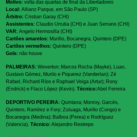
Motivo:
volta das quartas de final da Libertadores
Local:
Allianz Parque, em São Paulo (SP)
Árbitro:
Cristian Garay (CHI)
Assistentes:
Claudio Urrutia (CHI) e Juan Serrano (CHI)
VAR:
Angelo Hermosilla (CHI)
Cartões amarelos:
Murillo, Bocanegra, Quintero (DPE)
Cartões vermelhos:
Quintero (DPE)
Gols:
não houve
PALMEIRAS:
Weverton; Marcos Rocha (Mayke), Luan,
Gustavo Gómez, Murilo e Piquerez (Vanderlan); Zé
Rafael, Richard Ríos e Raphael Veiga (Artur); Rony
(Endrick) e Flaco López (Kevin).
Técnico:
Abel Ferreira
DEPORTIVO PEREIRA:
Quintana; Monroy, Garcés,
Quintero, Ramírez e Fory; Zuluaga, Murillo (Congo) e
Bocanegra (Medina); Balboa (Perea) e Rodríguez
(Valencia).
Técnico:
Alejandro Restrepo