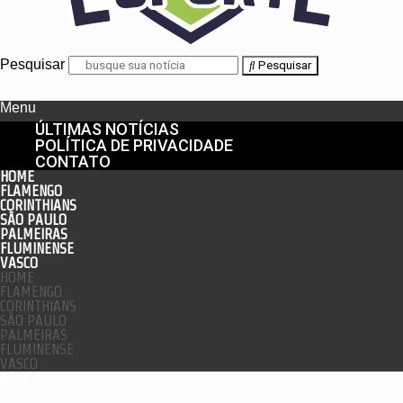
Pesquisar
Pesquisar
Menu
ÚLTIMAS NOTÍCIAS
POLÍTICA DE PRIVACIDADE
CONTATO
HOME
FLAMENGO
CORINTHIANS
SÃO PAULO
PALMEIRAS
FLUMINENSE
VASCO
HOME
FLAMENGO
CORINTHIANS
SÃO PAULO
PALMEIRAS
FLUMINENSE
VASCO
enu