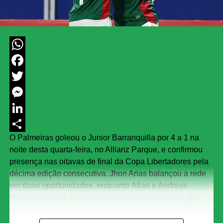
WhatsApp
Facebook
Twitter
Messenger
LinkedIn
O Palmeiras goleou o Junior Barranquilla por 4 a 1 na
Share
noite desta quarta-feira, no Allianz Parque, e confirmou
presença nas oitavas de final da Copa Libertadores pela
décima edição consecutiva. Jhon Arias balançou a rede
em duas oportunidades, enquanto Allan e Andreas
Pereira também deixaram suas marcas na partida que
encerrou a fase de grupos do torneio continental. Pelo
lado colombiano, Luis Muriel fez o único gol.