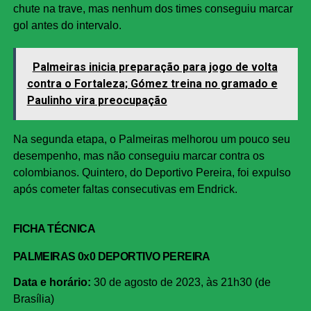
chute na trave, mas nenhum dos times conseguiu marcar
gol antes do intervalo.
Palmeiras inicia preparação para jogo de volta
contra o Fortaleza; Gómez treina no gramado e
Paulinho vira preocupação
Na segunda etapa, o Palmeiras melhorou um pouco seu
desempenho, mas não conseguiu marcar contra os
colombianos. Quintero, do Deportivo Pereira, foi expulso
após cometer faltas consecutivas em Endrick.
FICHA TÉCNICA
PALMEIRAS 0x0 DEPORTIVO PEREIRA
Data e horário:
30 de agosto de 2023, às 21h30 (de
Brasília)