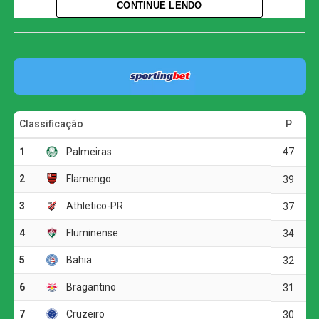
CONTINUE LENDO
Com o resultado, a equipe comandada por Abel Ferreira
fechou sua participação na chave com 11 pontos, na
segunda posição do Grupo F, atrás somente do Cerro
Porteño, que derrotou o Sporting Cristal e chegou aos 13
pontos. Esta é a primeira vez que o Verdão avança para o
mata-mata como vice-líder de grupo desde a chegada do
treinador português ao clube. O Junior Barranquilla deu
adeus à Libertadores e sequer garantiu vaga nos playoffs
da Copa Sul-Americana.
O jogo
A partida começou com um susto para os donos da casa
já no primeiro minuto, quando Rivas finalizou com perigo
por cima da meta defendida por Carlos Miguel. O Verdão,
contudo, não demorou a impor seu ritmo e inaugurou o
marcador aos cinco minutos. Andreas Pereira encontrou
Flaco López pelo lado esquerdo do ataque, o argentino