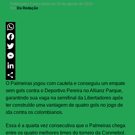
Publicados
3 anos atrás
em
30 de agosto de 2023
Por
Da Redação
WhatsApp
Facebook
Twitter
Messenger
LinkedIn
O Palmeiras jogou com cautela e conseguiu um empate
Share
sem gols contra o Deportivo Pereira no Allianz Parque,
garantindo sua vaga na semifinal da Libertadores após
ter construído uma vantagem de quatro gols no jogo de
ida contra os colombianos.
Essa é a quarta vez consecutiva que o Palmeiras chega
entre os quatro melhores times do torneio da Conmebol.