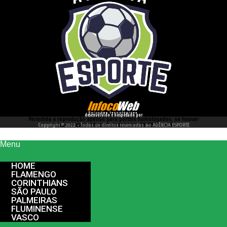
desenvolvido e hospedado por
Permitida a reprodução apenas para portais homologados, se houver
interesse entre em contato conosco 66 99977 4262
Copyright © 2022 - Todos os direitos reservados ao AGÊNCIA ESPORTE
Menu
HOME
FLAMENGO
CORINTHIANS
SÃO PAULO
PALMEIRAS
FLUMINENSE
VASCO