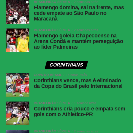
BRASILEIRÃO SÉRIE A
2 semanas atrás
parando no goleiro.
Flamengo domina, sai na frente, mas
cede empate ao São Paulo no
Maracanã
Palmeiras inicia preparação para jogo de volta
BRASILEIRÃO SÉRIE A
2 semanas atrás
contra o Fortaleza; Gómez treina no gramado e
Flamengo goleia Chapecoense na
Paulinho vira preocupação
Arena Condá e mantém perseguição
ao líder Palmeiras
Nos instantes derradeiros da partida, o Junior
Barranquilla exerceu pressão ofensiva e por pouco não
CORINTHIANS
diminuiu o prejuízo. Muriel e Castrillón protagonizaram as
COPA DO BRASIL
14 horas atrás
ameaças mais agudas, com Castrillón acertando a trave
Corinthians vence, mas é eliminado
de Carlos Miguel aos 42 minutos. Nada que estragasse a
da Copa do Brasil pelo Internacional
festa alviverde no Allianz Parque.
Próximos jogos
BRASILEIRÃO SÉRIE A
1 semana atrás
Corinthians cria pouco e empata sem
gols com o Athletico-PR
Palmeiras
Jogo
: Palmeiras x Chapecoense
BRASILEIRÃO SÉRIE A
2 semanas atrás