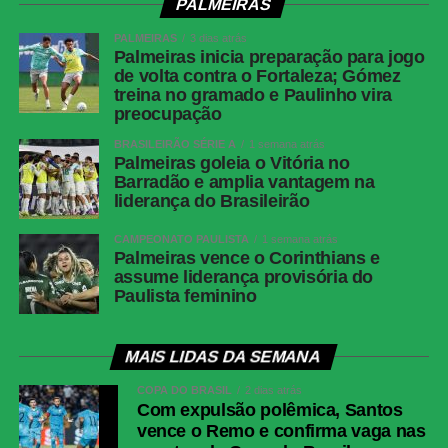
PALMEIRAS
Competição
Copa Libertadores (6ª rodada)
Local
Allianz Parque, São Paulo (SP)
PALMEIRAS
3 dias atrás
Palmeiras inicia preparação para jogo
Data e Horário
28 de maio de 2026 (quinta-feira),
de volta contra o Fortaleza; Gómez
às 19h (de Brasília)
treina no gramado e Paulinho vira
preocupação
Público
35.761 torcedores
BRASILEIRÃO SÉRIE A
1 semana atrás
Renda
R$ 2.730.474,53
Palmeiras goleia o Vitória no
Barradão e amplia vantagem na
Gols
Palmeiras: Jhon Arias (5′ 1ºT), Allan
liderança do Brasileirão
(40′ 1ºT), Jhon Arias (44′ 1ºT),
Andreas Pereira (5′ 2ºT)<br>Junior
CAMPEONATO PAULISTA
1 semana atrás
Barranquilla: Luis Muriel (35′ 1ºT)
Palmeiras vence o Corinthians e
assume liderança provisória do
Cartões Amarelos
Junior Barranquilla: Yimmi Chará,
Paulista feminino
Jean Pestaña, Juan Ríos
Cartões Vermelhos
Nenhum
MAIS LIDAS DA SEMANA
Arbitragem
Árbitro: Cristian Garay (CHI)
COPA DO BRASIL
2 dias atrás
<br>Assistentes: Jose Retamal
Com expulsão polêmica, Santos
(CHI), Miguel Rocha (CHI)<br>VAR:
vence o Remo e confirma vaga nas
Rodrigo Carvajal (CHI)