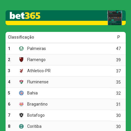
Com o título do Mundial, o clube londrino coroa uma
temporada memorável com duas grandes conquistas.
Anteriormente, a equipe comandada pelo técnico Enzo
Maresca já havia levantado o troféu da Liga Conferência
da Uefa, consolidando um ano de sucesso. Para o PSG,
o resultado representou o fim do sonho de uma quadrupla
coroa, encerrando a temporada com as taças do
Campeonato Francês, Copa da França e Liga dos
Campeões.
A trajetória do Chelsea na Copa do Mundo de Clubes foi
marcada por uma campanha robusta, com seis vitórias
em sete jogos. O único revés aconteceu na fase de
grupos, quando os ingleses foram superados pelo
Flamengo por 3 a 1. Na fase de mata-mata, o caminho
para a glória passou por vitórias contra Palmeiras (2 a 1
nas quartas de final) e Fluminense (2 a 0 na semifinal).
O Paris Saint-Germain, por sua vez, registrou cinco