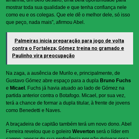
mostrar toda sua qualidade e que tenha confiança nele
como eu e os colegas. Que ele dê o melhor dele, só isso
que peço, nada mais”, afirmou Abel.
Palmeiras inicia preparação para jogo de volta
contra o Fortaleza; Gómez treina no gramado e
Paulinho vira preocupação
Na zaga, a ausência de Murilo e, principalmente, de
Gustavo Gómez abre espaço para a dupla
Bruno Fuchs
e
Micael
. Fuchs já havia atuado ao lado de Gómez na
partida anterior contra o Botafogo. Micael, por sua vez,
terá a chance de formar a dupla titular, à frente de jovens
como Benedetti e Naves.
A braçadeira de capitão também terá um novo dono. Abel
Ferreira revelou que o goleiro
Weverton
será o líder em
campo, apesar de sua preferência por não delegar essa