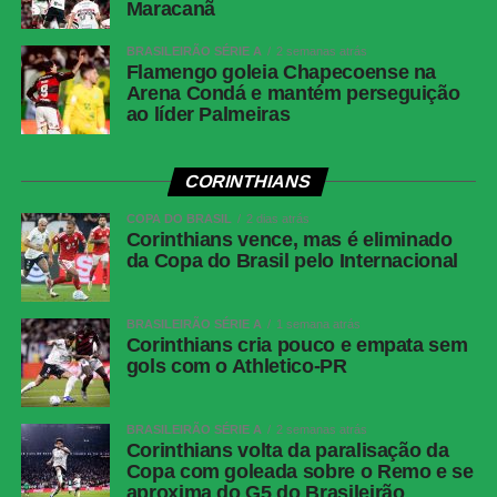
Maracanã
disparou pelo meio e tentou acertar o ângulo, mas
Donnarumma se esticou para fazer uma linda defesa.
BRASILEIRÃO SÉRIE A
2 semanas atrás
Flamengo goleia Chapecoense na
A partir desse momento, o ritmo da partida diminuiu
Arena Condá e mantém perseguição
consideravelmente. Os ingleses passaram a administrar a
ao líder Palmeiras
larga vantagem para assegurar o tão sonhado troféu. A
situação do PSG piorou ainda mais quando João Neves
CORINTHIANS
foi expulso, aos 40 minutos, após uma confusão com
Cucurella, consolidando a vitória e o título histórico do
COPA DO BRASIL
2 dias atrás
Corinthians vence, mas é eliminado
Chelsea.
da Copa do Brasil pelo Internacional
FICHA TÉCNICA
BRASILEIRÃO SÉRIE A
1 semana atrás
CHELSEA 3×0 PSG
Corinthians cria pouco e empata sem
gols com o Athletico-PR
Local:
MetLife Stadium, em Nova Jersey (EUA)
BRASILEIRÃO SÉRIE A
2 semanas atrás
Data e horário:
13/07/2025, às 16h (de Brasília)
Corinthians volta da paralisação da
Copa com goleada sobre o Remo e se
Competição:
final do Mundial de Clubes
aproxima do G5 do Brasileirão