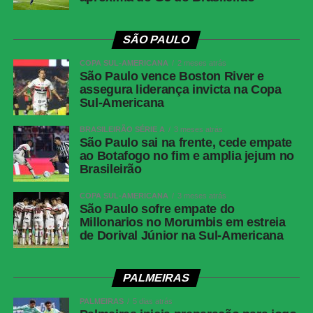
Árbitro:
Alireza Faghani (AUS)
SÃO PAULO
Assistentes:
Anton Shchetinin (AUS) e Ashley Beecham
COPA SUL-AMERICANA
2 meses atrás
(AUS)
São Paulo vence Boston River e
assegura liderança invicta na Copa
Sul-Americana
VAR:
Bastian Dankert (ALE)
BRASILEIRÃO SÉRIE A
3 meses atrás
Público:
81.118
São Paulo sai na frente, cede empate
ao Botafogo no fim e amplia jejum no
Cartões amarelos:
Malo Gusto, Caicedo, Pedro Neto,
Brasileirão
Colwill (CHE); Nuno Mendes (PSG)
COPA SUL-AMERICANA
3 meses atrás
São Paulo sofre empate do
Cartões vermelhos:
João Neves (PSG)
Millonarios no Morumbis em estreia
de Dorival Júnior na Sul-Americana
Gols:
Palmer, aos 21’do 1º tempo e aos 29′ do 1º tempo;
João Pedro, aos 42′ do 1º tempo (
CHELSEA
PALMEIRAS
CHELSEA:
Sanchez; Malo Gusto, Chalobah, Colwill e
PALMEIRAS
5 dias atrás
Cucurella; Caicedo, Reece James (Dewsbury-Hall) e