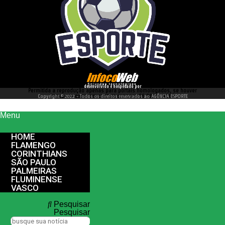
desenvolvido e hospedado por
Permitida a reprodução apenas para portais homologados, se houver
interesse entre em contato conosco 66 99977 4262
Copyright © 2022 - Todos os direitos reservados ao AGÊNCIA ESPORTE
Menu
HOME
FLAMENGO
CORINTHIANS
SÃO PAULO
PALMEIRAS
FLUMINENSE
VASCO
Pesquisar
Pesquisar