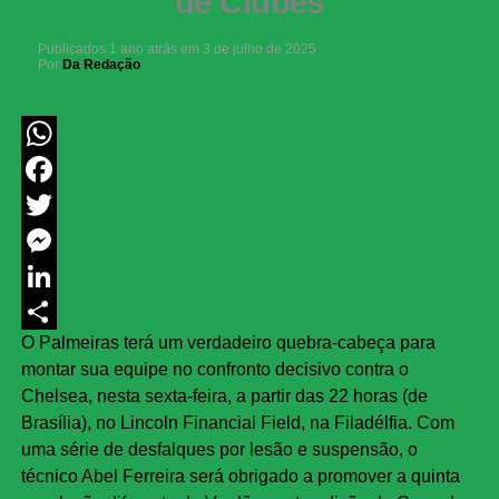
de Clubes
Publicados
1 ano atrás
em
3 de julho de 2025
Por
Da Redação
WhatsApp
Facebook
Twitter
Messenger
LinkedIn
O Palmeiras terá um verdadeiro quebra-cabeça para
Share
montar sua equipe no confronto decisivo contra o
Chelsea, nesta sexta-feira, a partir das 22 horas (de
Brasília), no Lincoln Financial Field, na Filadélfia. Com
uma série de desfalques por lesão e suspensão, o
técnico Abel Ferreira será obrigado a promover a quinta