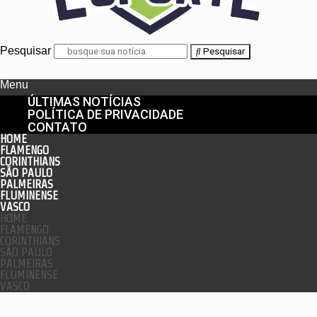
Pesquisar
Pesquisar
Menu
ÚLTIMAS NOTÍCIAS
POLÍTICA DE PRIVACIDADE
CONTATO
HOME
FLAMENGO
CORINTHIANS
SÃO PAULO
PALMEIRAS
FLUMINENSE
VASCO
HOME
FLAMENGO
CORINTHIANS
SÃO PAULO
PALMEIRAS
FLUMINENSE
VASCO
enu