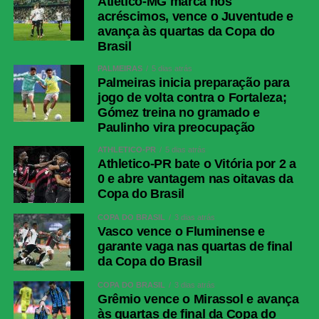
Atlético-MG marca nos
LinkedIn
acréscimos, vence o Juventude e
avança às quartas da Copa do
Share
Brasil
PALMEIRAS
5 dias atrás
Palmeiras inicia preparação para
jogo de volta contra o Fortaleza;
Gómez treina no gramado e
Paulinho vira preocupação
ATHLETICO-PR
5 dias atrás
Athletico-PR bate o Vitória por 2 a
0 e abre vantagem nas oitavas da
Copa do Brasil
COPA DO BRASIL
3 dias atrás
Vasco vence o Fluminense e
garante vaga nas quartas de final
da Copa do Brasil
COPA DO BRASIL
3 dias atrás
Grêmio vence o Mirassol e avança
às quartas de final da Copa do