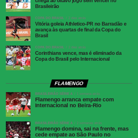
chega ao oitavo jogo sem vencer no
Segundo tempo
Brasileirão
Na volta para o segundo tempo, o Paris Saint-Germain
COPA DO BRASIL
2 dias atrás
tentou reagir em busca da recuperação. Aos dois minutos,
Vitória goleia Athletico-PR no Barradão e
avança às quartas de final da Copa do
Kvaratskhelia driblou Gusto e finalizou, obrigando o
Brasil
goleiro Sánchez a fazer uma defesa importante. Minutos
depois, Sánchez voltou a brilhar, defendendo um
COPA DO BRASIL
2 dias atrás
Corinthians vence, mas é eliminado da
arremate à queima-roupa de Dembélé. Aos 13, o arqueiro
Copa do Brasil pelo Internacional
do Chelsea realizou mais uma grande intervenção,
desviando com a ponta dos dedos um forte chute de
Vitinha de longa distância.
FLAMENGO
Palmeiras inicia preparação para jogo de volta
BRASILEIRÃO SÉRIE A
1 semana atrás
Flamengo arranca empate com
contra o Fortaleza; Gómez treina no gramado e
Internacional no Beira-Rio
Paulinho vira preocupação
BRASILEIRÃO SÉRIE A
2 semanas atrás
O Chelsea também teve sua oportunidade no segundo
Flamengo domina, sai na frente, mas
tempo, com o recém-entrado Delap, que aos 22 minutos,
cede empate ao São Paulo no