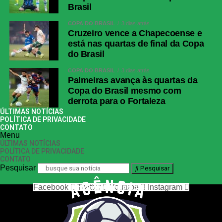
Brasil
COPA DO BRASIL
3 dias atrás
Cruzeiro vence a Chapecoense e
está nas quartas de final da Copa
do Brasil
COPA DO BRASIL
3 dias atrás
Palmeiras avança às quartas da
Copa do Brasil mesmo com
derrota para o Fortaleza
ÚLTIMAS NOTÍCIAS
POLÍTICA DE PRIVACIDADE
CONTATO
Menu
ÚLTIMAS NOTÍCIAS
POLÍTICA DE PRIVACIDADE
CONTATO
Pesquisar
Pesquisar
Facebook
Twitter
Youtube
Instagram
nos siga nas redes sociais