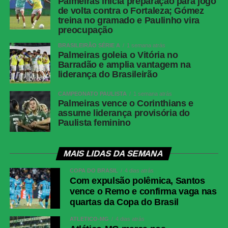
Palmeiras inicia preparação para jogo
Enzo Fernández (Andrey Santos); Cole Palmer, Pedro
de volta contra o Fortaleza; Gómez
treina no gramado e Paulinho vira
Neto (Nkunku) e João Pedro (Delap).
Técnico:
Enzo
preocupação
Maresca.
BRASILEIRÃO SÉRIE A
1 semana atrás
Palmeiras goleia o Vitória no
PSG:
Donnarumma; Hakimi (Mayulu), Marquinhos,
Barradão e amplia vantagem na
Beraldo e Nuno Mendes; Vitinha, João Neves e Fabián
liderança do Brasileirão
Ruiz (Zaire-Emery); Doué (Gonçalo Ramos),
Kvaratskhelia (Barcola) e Dembélé.
Técnico:
Luis
CAMPEONATO PAULISTA
1 semana atrás
Palmeiras vence o Corinthians e
Enrique.
assume liderança provisória do
Paulista feminino
COMENTE ABAIXO:
MAIS LIDAS DA SEMANA
WhatsApp
COPA DO BRASIL
4 dias atrás
Com expulsão polêmica, Santos
Facebook
vence o Remo e confirma vaga nas
quartas da Copa do Brasil
Twitter
Messenger
ATLÉTICO-MG
4 dias atrás