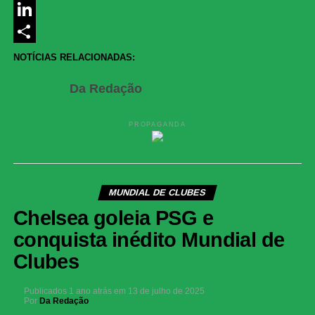
Messenger
LinkedIn
Share
NOTÍCIAS RELACIONADAS:
Da Redação
PROPAGANDA
MUNDIAL DE CLUBES
Chelsea goleia PSG e
conquista inédito Mundial de
Clubes
Publicados
1 ano atrás
em
13 de julho de 2025
Por
Da Redação