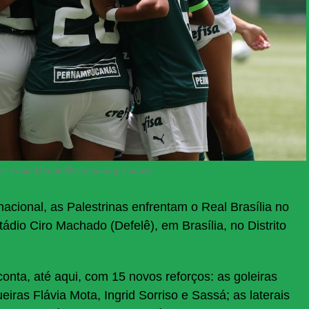
oto: Fabio Menotti/Palmeiras/by Canon)
ional, as Palestrinas enfrentam o Real Brasília no
ádio Ciro Machado (Defelê), em Brasília, no Distrito
onta, até aqui, com 15 novos reforços: as goleiras
eiras Flávia Mota, Ingrid Sorriso e Sassá; as laterais