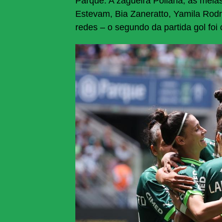
Parque. A zagueira Poliana, as meia
Estevam, Bia Zaneratto, Yamila Rodr
redes – o segundo da partida gol foi 