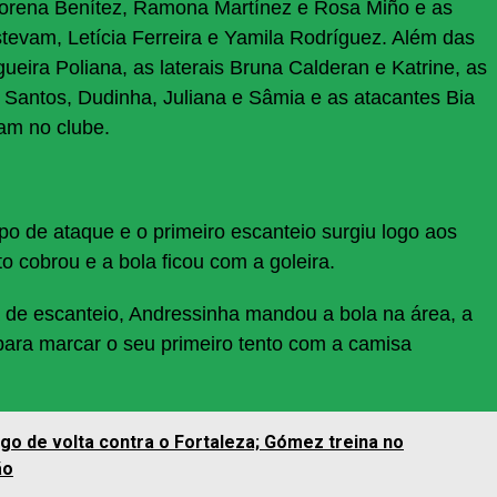
, Lorena Benítez, Ramona Martínez e Rosa Miño e as
tevam, Letícia Ferreira e Yamila Rodríguez. Além das
ueira Poliana, as laterais Bruna Calderan e Katrine, as
Santos, Dudinha, Juliana e Sâmia e as atacantes Bia
am no clube.
po de ataque e o primeiro escanteio surgiu logo aos
o cobrou e a bola ficou com a goleira.
 de escanteio, Andressinha mandou a bola na área, a
u para marcar o seu primeiro tento com a camisa
ogo de volta contra o Fortaleza; Gómez treina no
ão