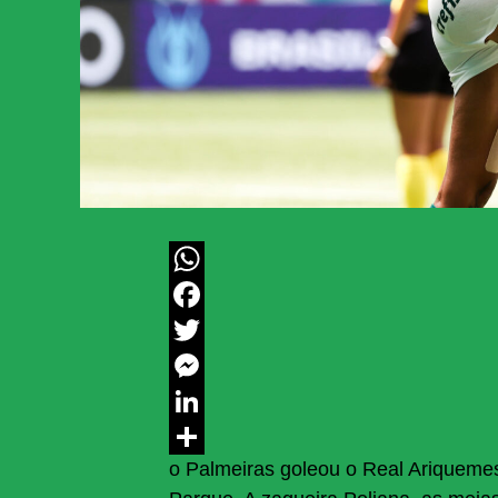
WhatsApp
Facebook
Twitter
Messenger
LinkedIn
o Palmeiras goleou o Real Ariquemes 
Share