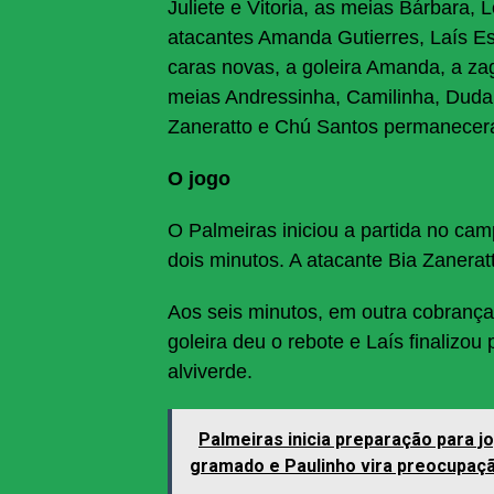
Juliete e Vitoria, as meias Bárbara
atacantes Amanda Gutierres, Laís Es
caras novas, a goleira Amanda, a zag
meias Andressinha, Camilinha, Duda 
Zaneratto e Chú Santos permanecer
O jogo
O Palmeiras iniciou a partida no cam
dois minutos. A atacante Bia Zaneratt
Aos seis minutos, em outra cobrança
goleira deu o rebote e Laís finalizo
alviverde.
Palmeiras inicia preparação para j
gramado e Paulinho vira preocupaç