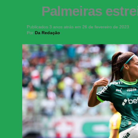
Palmeiras estre
Publicados
3 anos atrás
em
26 de fevereiro de 2023
Por
Da Redação