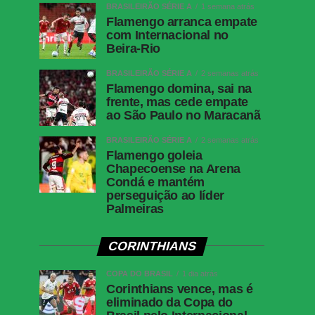
BRASILEIRÃO SÉRIE A
1 semana atrás
Flamengo arranca empate
com Internacional no
Beira-Rio
BRASILEIRÃO SÉRIE A
2 semanas atrás
Flamengo domina, sai na
frente, mas cede empate
ao São Paulo no Maracanã
BRASILEIRÃO SÉRIE A
2 semanas atrás
Flamengo goleia
Chapecoense na Arena
Condá e mantém
perseguição ao líder
Palmeiras
CORINTHIANS
COPA DO BRASIL
1 dia atrás
Corinthians vence, mas é
eliminado da Copa do