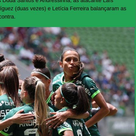
s Duda Santos e Andressinha, as atacante Laís
íguez (duas vezes) e Letícia Ferreira balançaram as
contra.