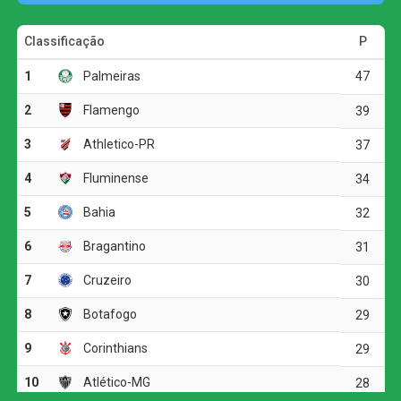
pontos. Esta é a primeira vez que o Verdão avança para o
mata-mata como vice-líder de grupo desde a chegada do
treinador português ao clube. O Junior Barranquilla deu
adeus à Libertadores e sequer garantiu vaga nos playoffs
da Copa Sul-Americana.
O jogo
A partida começou com um susto para os donos da casa
já no primeiro minuto, quando Rivas finalizou com perigo
por cima da meta defendida por Carlos Miguel. O Verdão,
contudo, não demorou a impor seu ritmo e inaugurou o
marcador aos cinco minutos. Andreas Pereira encontrou
Flaco López pelo lado esquerdo do ataque, o argentino
levou a melhor sobre a defesa adversária e rolou para
Jhon Arias, que completou de frente para o gol.
Mesmo em vantagem, o Palmeiras seguiu pressionando.
Arias e Andreas Pereira tiveram boas chances de ampliar,