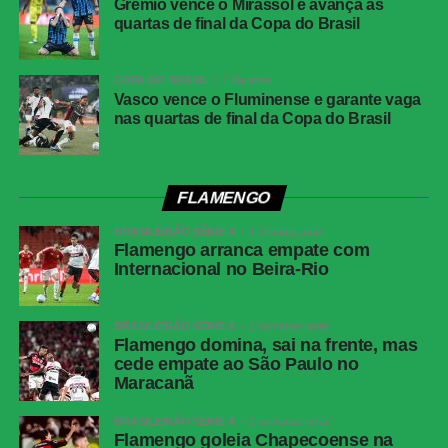
Grêmio vence o Mirassol e avança às
por Silvera. Os visitantes ainda tentaram esboçar alguma
quartas de final da Copa do Brasil
reação e assustaram aos 18 minutos em dois lances de
Castrillón. No primeiro, Giay afastou o perigo, e na
segunda tentativa o atacante colombiano mandou para
COPA DO BRASIL
1 dia atrás
Vasco vence o Fluminense e garante vaga
fora.
nas quartas de final da Copa do Brasil
Pouco depois, Juan Ríos recebeu com espaço pelo lado
esquerdo e bateu para o gol, mas a bola desviou em
Murilo. Aos 28 minutos, a arbitragem voltou a assinalar
FLAMENGO
penalidade, desta vez a favor do Palmeiras, após lance
BRASILEIRÃO SÉRIE A
1 semana atrás
entre Emiliano Martínez e Ríos. Novamente acionado
Flamengo arranca empate com
Internacional no Beira-Rio
pelo VAR, o juiz reviu a jogada e anulou a marcação.
Paulinho ainda incomodou a retaguarda colombiana em
duas oportunidades, primeiro chutando para fora e depois
BRASILEIRÃO SÉRIE A
2 semanas atrás
parando no goleiro.
Flamengo domina, sai na frente, mas
cede empate ao São Paulo no
Maracanã
Palmeiras inicia preparação para jogo de volta
BRASILEIRÃO SÉRIE A
2 semanas atrás
contra o Fortaleza; Gómez treina no gramado e
Flamengo goleia Chapecoense na