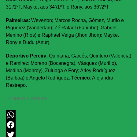
31’/1ºT, Mayke, aos 34’/1ºT, e Rony, aos 36’/2ºT
Palmeiras
: Weverton; Marcos Rocha, Gómez, Murilo e
Piquerez (Vanderlan); Zé Rafael (Fabinho), Gabriel
Menino (Ríos) e Raphael Veiga (Jhon Jhon); Mayke,
Rony e Dudu (Artur).
Deportivo Pereira
: Quintana; Garcés, Quintero (Valencia)
e Ramírez; Moreno (Bocanegra), Vásquez (Murillo),
Medina (Monroy), Zuluaga e Fory; Arley Rodríguez
(Balboa) e Angelo Rodríguez.
Técnico
: Alejandro
Restrepo.
COMENTE ABAIXO:
WhatsApp
Facebook