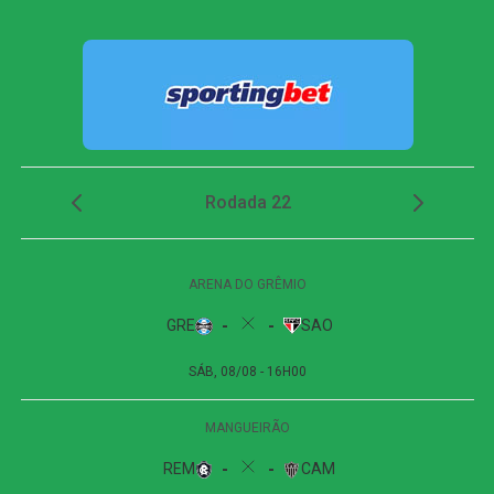
mas esbarraram na pontaria e na intervenção do goleiro
Silvera. O time alviverde mostrava superioridade e criava
jogadas perigosas no ataque, porém falhava nas
finalizações. A imprecisão cobrou seu preço aos 35
minutos, quando Jean Pestaña escapou em velocidade
pelo setor direito e cruzou na medida para Muriel estufar
as redes palmeirenses e deixar tudo igual.
A resposta alviverde veio em seguida com um cabeceio
de Flaco López que explodiu no travessão. Minutos
depois, aos 40, a insistência foi recompensada. Flaco
tabelou com Arthur na área, passou por dois marcadores
e, na sobra, Allan aproveitou a bola viva para recolocar o
Palmeiras na frente. Quatro minutos mais tarde, Andreas
Pereira novamente acionou Flaco López, que conduziu
pela esquerda, entrou na grande área e serviu Jhon Arias.
O colombiano finalizou com precisão para fazer o terceiro
dos paulistas ainda no primeiro tempo.