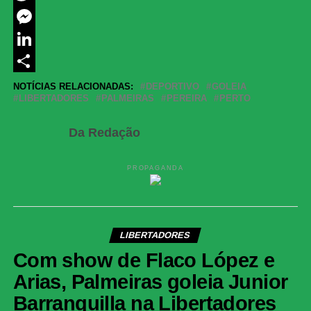
Twitter
Messenger
LinkedIn
Share
NOTÍCIAS RELACIONADAS:
DEPORTIVO
GOLEIA
LIBERTADORES
PALMEIRAS
PEREIRA
PERTO
Da Redação
PROPAGANDA
LIBERTADORES
Com show de Flaco López e
Arias, Palmeiras goleia Junior
Barranquilla na Libertadores