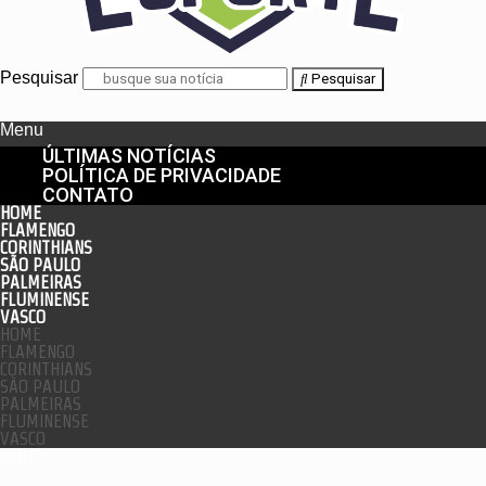
Pesquisar
Pesquisar
Menu
ÚLTIMAS NOTÍCIAS
POLÍTICA DE PRIVACIDADE
CONTATO
HOME
FLAMENGO
CORINTHIANS
SÃO PAULO
PALMEIRAS
FLUMINENSE
VASCO
HOME
FLAMENGO
CORINTHIANS
SÃO PAULO
PALMEIRAS
FLUMINENSE
VASCO
enu