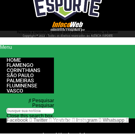
desenvolvido e hospedado por
Permitida a reprodução apenas para portais homologados, se houver
interesse entre em contato conosco 66 99977 4262
Copyright © 2022 - Todos os direitos reservados ao AGÊNCIA ESPORTE
Menu
HOME
FLAMENGO
CORINTHIANS
SÃO PAULO
PALMEIRAS
FLUMINENSE
VASCO
Pesquisar
Pesquisar
Close this search box.
Facebook
Twitter
Youtube
Instagram
Whatsapp
nos siga nas redes sociais
desenvolvido e hospedado por