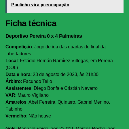
Paulinho vira preocupação
Ficha técnica
Deportivo Pereira 0 x 4 Palmeiras
Competição
: Jogo de ida das quartas de final da
Libertadores
Local
: Estádio Hernán Ramírez Villegas, em Pereira
(COL)
Data e hora
: 23 de agosto de 2023, às 21h30
Árbitro
: Facundo Tello
Assistentes
: Diego Bonfa e Cristián Navarro
VAR
: Mauro Vigliano
Amarelos
: Abel Ferreira, Quintero, Gabriel Menino,
Fabinho
Vermelho
: Não houve
Gols
: Raphael Veiga, aos 23’/1ºT, Marcos Rocha, aos