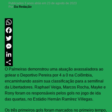
Publicados
3 anos atrás
em
23 de agosto de 2023
Por
Da Redação
WhatsApp
Facebook
Twitter
Messenger
LinkedIn
O Palmeiras demonstrou uma atuação avassaladora ao
Share
golear o Deportivo Pereira por 4 a 0 na Colômbia,
encaminhando assim sua classificação para a semifinal
da Libertadores. Raphael Veiga, Marcos Rocha, Mayke e
Rony foram os responsáveis pelos gols no jogo de ida
das quartas, no Estádio Hernán Ramírez Villegas.
Os três primeiros gols foram marcados no primeiro tempo,