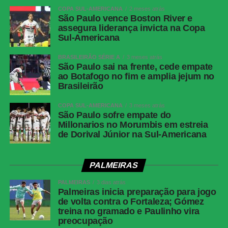
Junior Barranquilla
COPA SUL-AMERICANA
2 meses atrás
São Paulo vence Boston River e
Jogo
: Junior Barranquilla x Atlético Nacional
assegura liderança invicta na Copa
Competição
: Campeonato Colombiano (Apertura – Jogo
Sul-Americana
de ida da final)
BRASILEIRÃO SÉRIE A
3 meses atrás
Data e hora
: 2 de junho de 2026 (terça-feira), às 21h30
São Paulo sai na frente, cede empate
(de Brasília)
ao Botafogo no fim e amplia jejum no
Brasileirão
Local
: Estádio Metropolitano Roberto Meléndez, em
Barranquilla (COL)
COPA SUL-AMERICANA
3 meses atrás
São Paulo sofre empate do
FICHA TÉCNIA
Millonarios no Morumbis em estreia
de Dorival Júnior na Sul-Americana
Palmeiras 4 x 1
Junior Barranquilla
PALMEIRAS
Competição
Copa Libertadores (6ª rodada)
Local
Allianz Parque, São Paulo (SP)
PALMEIRAS
3 dias atrás
Palmeiras inicia preparação para jogo
Data e Horário
28 de maio de 2026 (quinta-feira),
de volta contra o Fortaleza; Gómez
às 19h (de Brasília)
treina no gramado e Paulinho vira
preocupação
Público
35.761 torcedores