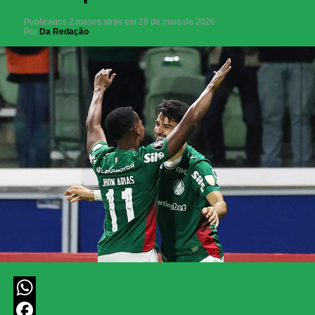
Publicados
2 meses atrás
em
28 de maio de 2026
Por
Da Redação
WhatsApp