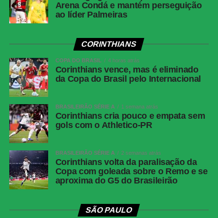
Paulinho vira preocupação
Arena Condá e mantém perseguição
ao líder Palmeiras
Nos instantes derradeiros da partida, o Junior
Barranquilla exerceu pressão ofensiva e por pouco não
CORINTHIANS
diminuiu o prejuízo. Muriel e Castrillón protagonizaram as
COPA DO BRASIL
4 horas atrás
ameaças mais agudas, com Castrillón acertando a trave
Corinthians vence, mas é eliminado
de Carlos Miguel aos 42 minutos. Nada que estragasse a
da Copa do Brasil pelo Internacional
festa alviverde no Allianz Parque.
Próximos jogos
BRASILEIRÃO SÉRIE A
1 semana atrás
Corinthians cria pouco e empata sem
gols com o Athletico-PR
Palmeiras
Jogo
: Palmeiras x Chapecoense
BRASILEIRÃO SÉRIE A
2 semanas atrás
Corinthians volta da paralisação da
Competição
: Campeonato Brasilerio (18ª rodada)
Copa com goleada sobre o Remo e se
Data e hora
: 31 de maio de 2026 (domingo), às 16h (de
aproxima do G5 do Brasileirão
Brasília)
Local
: Allianz Parque, em São Paulo (SP)
SÃO PAULO