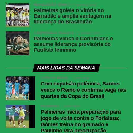
BRASILEIRÃO SÉRIE A
1 semana atrás
Renda
R$ 2.730.474,53
Palmeiras goleia o Vitória no
Barradão e amplia vantagem na
Gols
Palmeiras: Jhon Arias (5′ 1ºT), Allan
liderança do Brasileirão
(40′ 1ºT), Jhon Arias (44′ 1ºT),
Andreas Pereira (5′ 2ºT)<br>Junior
CAMPEONATO PAULISTA
1 semana atrás
Barranquilla: Luis Muriel (35′ 1ºT)
Palmeiras vence o Corinthians e
assume liderança provisória do
Cartões Amarelos
Junior Barranquilla: Yimmi Chará,
Paulista feminino
Jean Pestaña, Juan Ríos
Cartões Vermelhos
Nenhum
MAIS LIDAS DA SEMANA
Arbitragem
Árbitro: Cristian Garay (CHI)
COPA DO BRASIL
2 dias atrás
<br>Assistentes: Jose Retamal
Com expulsão polêmica, Santos
(CHI), Miguel Rocha (CHI)<br>VAR:
vence o Remo e confirma vaga nas
Rodrigo Carvajal (CHI)
quartas da Copa do Brasil
Palmeiras
Carlos Miguel; Giay, Gustavo Gómez,
PALMEIRAS
3 dias atrás
Murilo, Arthur; Marlon Freitas (Luis
Palmeiras inicia preparação para
Pacheco), Andreas Pereira (Lucas
jogo de volta contra o Fortaleza;
Evangelista), Emiliano Martínez;
Gómez treina no gramado e
Jhon Arias (Felipe Anderson), Allan
Paulinho vira preocupação