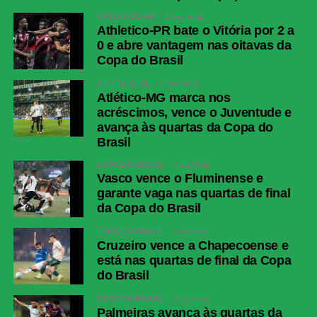
(Mauricio), Flaco López (Paulinho).
ATHLETICO-PR
3 dias atrás
Técnico: Abel Ferreira.
Athletico-PR bate o Vitória por 2 a
Junior Barranquilla
Mauro Silveira; Edwin Herrera,
0 e abre vantagem nas oitavas da
Jhomier Guerrero, Lucas Monzón
Copa do Brasil
(Daniel Rivera), Jean Pestaña
ATLÉTICO-MG
2 dias atrás
(Canchimbo); Yimmi Chará (Ríos),
Atlético-MG marca nos
Jesús Rivas (Castrillón), Fabian
acréscimos, vence o Juventude e
Angel, Jermein Peña; Luis Muriel,
avança às quartas da Copa do
Guillermo Paiva (Sarmiento).
Brasil
COPA DO BRASIL
1 dia atrás
COMENTE ABAIXO:
Vasco vence o Fluminense e
garante vaga nas quartas de final
da Copa do Brasil
WhatsApp
COPA DO BRASIL
1 dia atrás
Cruzeiro vence a Chapecoense e
Facebook
está nas quartas de final da Copa
Twitter
do Brasil
Messenger
COPA DO BRASIL
1 dia atrás
Palmeiras avança às quartas da