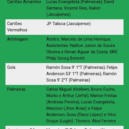
Cartões Amarelos
Lucas Evangelista (Palmeiras); David
Santana, Vicente Reis, Railon
(Jacuipense)
Cartões
JP Talisca (Jacuipense)
Vermelhos
Arbitragem
Árbitro: Marcelo de Lima Henrique;
Assistentes: Nailton Junior de Sousa
Oliveira e Renan Aguiar da Costa; VAR:
Philip Georg Bennett
Gols
Ramón Sosa 9′ 1°T (Palmeiras); Felipe
Anderson 53′ 1°T (Palmeiras); Ramón
Sosa 9′ 2°T (Palmeiras)
Palmeiras
Carlos Miguel; Khellven, Bruno Fuchs,
Murilo e Arthur (Jefté); Marlon Freitas
(Andreas Pereira), Lucas Evangelista,
Mauricio (Jhon Arias) e Felipe
Anderson; Sosa (Flaco López) e Vitor
Roque (Luighi). Técnico: Abel Ferreira