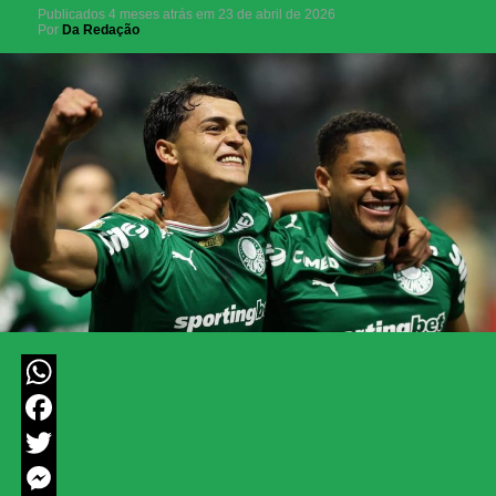
Publicados
4 meses atrás
em
23 de abril de 2026
Por
Da Redação
WhatsApp
Facebook
Twitter