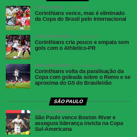
minutos do 2º tempo — todos pelo Vitória
COPA DO BRASIL
23 horas atrás
Vitória
Lucas Arcanjo; Brítez, Cacá, Luan Candido e
Corinthians vence, mas é eliminado
Ramón; Caique (Zé Vitor), Baralhas e
da Copa do Brasil pelo Internacional
Matheuzinho (Marinho); Erick (Tarzia), Renê
(Walace) e Renato Kayzer (Fabri)
BRASILEIRÃO SÉRIE A
1 semana atrás
Técnico
Jair Ventura
Corinthians cria pouco e empata sem
gols com o Athletico-PR
Athletico-PR
Santos; Gilberto (Dudu), Benavídez, Aguirre,
Arthur Dias e Léo Derik (João Cruz); Luiz
Gustavo (Zapelli) e Jadson (Renan
BRASILEIRÃO SÉRIE A
2 semanas atrás
Corinthians volta da paralisação da
Peixoto); Leozinho (Kerwin Vargas),
Copa com goleada sobre o Remo e se
Mendoza e Viveros
aproxima do G5 do Brasileirão
Técnico
Odair Hellmann
SÃO PAULO
COMENTE ABAIXO:
COPA SUL-AMERICANA
2 meses atrás
São Paulo vence Boston River e
assegura liderança invicta na Copa
WhatsApp
Sul-Americana