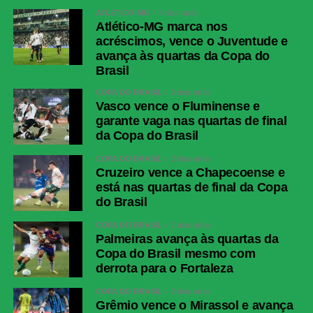
ATLÉTICO-MG
3 dias atrás
Atlético-MG marca nos
acréscimos, vence o Juventude e
avança às quartas da Copa do
Brasil
COPA DO BRASIL
2 dias atrás
Vasco vence o Fluminense e
garante vaga nas quartas de final
da Copa do Brasil
COPA DO BRASIL
2 dias atrás
Cruzeiro vence a Chapecoense e
está nas quartas de final da Copa
do Brasil
COPA DO BRASIL
2 dias atrás
Palmeiras avança às quartas da
Copa do Brasil mesmo com
derrota para o Fortaleza
COPA DO BRASIL
2 dias atrás
Grêmio vence o Mirassol e avança