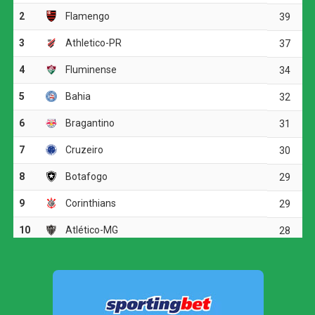
O jogo
O Vitória precisou de apenas dez minutos para abrir o
placar. Baralhas recebeu a bola próximo à meia-lua e
finalizou colocado. O goleiro Santos não conseguiu
segurar a defesa e espalmou a bola para o meio da área.
Renê aproveitou o rebote e empurrou para as redes.
O Athletico-PR tentou responder aos 15 minutos.
Mendoza acionou Viveros, que avançou pela esquerda e
cruzou rasteiro para Gilberto. O atacante chegou batendo
de primeira, mas mandou por cima. Dois minutos depois,
Viveros recebeu novamente em boa posição, desta vez
pelo lado direito, e finalizou acima do gol defendido por
Lucas Arcanjo.
Grêmio vence o Mirassol e avança às quartas de
final da Copa do Brasil