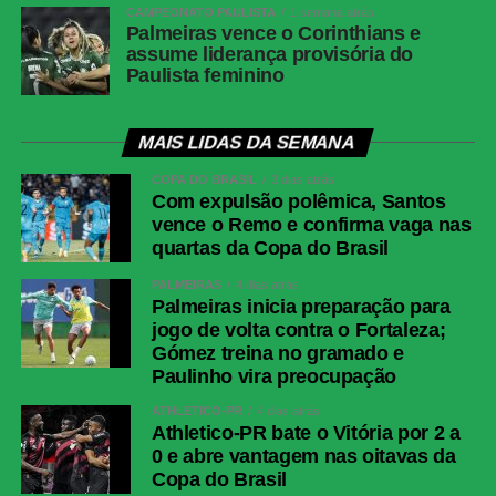
CAMPEONATO PAULISTA
1 semana atrás
Palmeiras vence o Corinthians e
assume liderança provisória do
Paulista feminino
MAIS LIDAS DA SEMANA
COPA DO BRASIL
3 dias atrás
Com expulsão polêmica, Santos
vence o Remo e confirma vaga nas
quartas da Copa do Brasil
PALMEIRAS
4 dias atrás
Palmeiras inicia preparação para
jogo de volta contra o Fortaleza;
Gómez treina no gramado e
Paulinho vira preocupação
ATHLETICO-PR
4 dias atrás
Athletico-PR bate o Vitória por 2 a
0 e abre vantagem nas oitavas da
Copa do Brasil