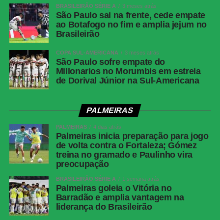
Facebook
BRASILEIRÃO SÉRIE A
3 meses atrás
São Paulo sai na frente, cede empate
Twitter
ao Botafogo no fim e amplia jejum no
Messenger
Brasileirão
LinkedIn
COPA SUL-AMERICANA
3 meses atrás
São Paulo sofre empate do
Share
Millonarios no Morumbis em estreia
de Dorival Júnior na Sul-Americana
PALMEIRAS
PALMEIRAS
4 dias atrás
Palmeiras inicia preparação para jogo
de volta contra o Fortaleza; Gómez
treina no gramado e Paulinho vira
preocupação
BRASILEIRÃO SÉRIE A
1 semana atrás
Palmeiras goleia o Vitória no
Barradão e amplia vantagem na
liderança do Brasileirão