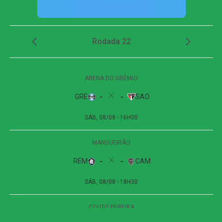
Aos 44 minutos, Matheuzinho arriscou de fora da área,
mas Santos defendeu sem dificuldade. Já nos
acréscimos do primeiro tempo, aos 49, o Vitória ampliou.
Erick recebeu na ponta direita, cortou Luiz Gustavo para
dentro e bateu de esquerda, sem dar chances ao goleiro
adversário. O gol igualou o placar agregado do confronto.
Na etapa final, o Athletico-PR quase marcou aos seis
minutos. Viveros desviou uma cobrança de escanteio na
primeira trave e obrigou Lucas Arcanjo a fazer uma
grande defesa. Na sequência, Arthur Dias pegou o rebote
e finalizou da marca do pênalti, mas parou novamente no
goleiro do Vitória.
A equipe baiana respondeu aos 15 minutos e marcou o
terceiro gol. Erick cobrou escanteio, Santos saiu mal para
afastar a bola e caiu no gramado. Renê ficou com a sobra
na pequena área e apenas completou para o fundo do
gol, anotando o segundo dele na partida.