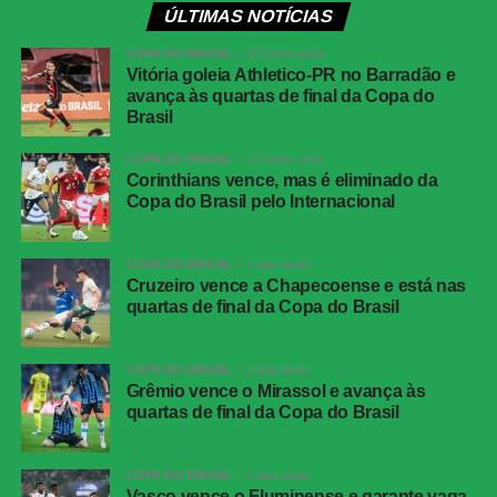
ÚLTIMAS NOTÍCIAS
O Athletico-PR ainda teve uma boa oportunidade aos 36
COPA DO BRASIL
22 horas atrás
minutos. Vargas dominou dentro da área, driblou Brítez e
Vitória goleia Athletico-PR no Barradão e
bateu rasteiro, mas a bola acertou a trave de Lucas
avança às quartas de final da Copa do
Brasil
Arcanjo.
COPA DO BRASIL
23 horas atrás
Quando o jogo já se encaminhava para o fim, o Vitória
Corinthians vence, mas é eliminado da
marcou o quarto gol. Aos 47 minutos dos acréscimos,
Copa do Brasil pelo Internacional
Fabri avançou pela direita, chegou à linha de fundo e
tocou para o meio da área. Marinho apareceu bem
COPA DO BRASIL
2 dias atrás
posicionado e finalizou para confirmar a goleada e a
Cruzeiro vence a Chapecoense e está nas
classificação do time baiano às quartas de final.
quartas de final da Copa do Brasil
Vitória goleia Athletico-PR no Barradão e avança
COPA DO BRASIL
2 dias atrás
Grêmio vence o Mirassol e avança às
às quartas de final da Copa do Brasil
quartas de final da Copa do Brasil
FICHA
COPA DO BRASIL
2 dias atrás
TÉCNICA
Vasco vence o Fluminense e garante vaga