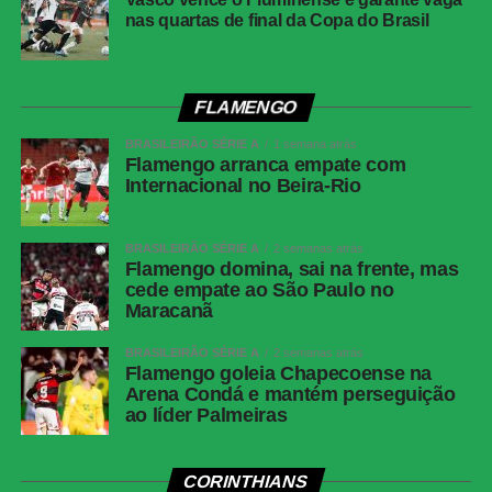
nas quartas de final da Copa do Brasil
Partida
Vitória 4 x 0 Athletico-PR
Competição
Copa do Brasil — oitavas de final
Local
Barradão, Salvador (BA)
FLAMENGO
Data
6 de agosto de 2026, quinta-feira
BRASILEIRÃO SÉRIE A
1 semana atrás
Flamengo arranca empate com
Horário
20h (de Brasília)
Internacional no Beira-Rio
Cartões
Vitória: Caique, Tarzia e Renê; Athletico-PR:
amarelos
Juan Aguirre, Arthur Dias e Mendoza
BRASILEIRÃO SÉRIE A
2 semanas atrás
Cartões
Nenhum
Flamengo domina, sai na frente, mas
vermelhos
cede empate ao São Paulo no
Maracanã
Árbitro
Braulio da Silva Machado (SC)
Assistentes
BRASILEIRÃO SÉRIE A
Gizeli Casaril (SC) e Alex dos Santos (SC)
2 semanas atrás
Flamengo goleia Chapecoense na
VAR
Emerson de Almeida Ferreira (MG)
Arena Condá e mantém perseguição
ao líder Palmeiras
Gols
Renê, aos 10 minutos do 1º tempo; Erick,
aos 49 minutos do 1º tempo; Renê, aos 15
minutos do 2º tempo; Marinho, aos 47
CORINTHIANS