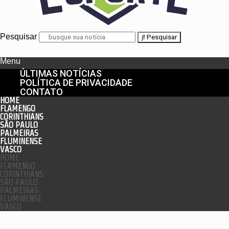
Pesquisar
Pesquisar
Menu
ÚLTIMAS NOTÍCIAS
POLÍTICA DE PRIVACIDADE
CONTATO
HOME
FLAMENGO
CORINTHIANS
SÃO PAULO
PALMEIRAS
FLUMINENSE
VASCO
HOME
FLAMENGO
CORINTHIANS
SÃO PAULO
PALMEIRAS
FLUMINENSE
VASCO
enu