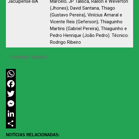
Jacuipense-BA
Marcelo; JP Talisca, Railon e Weverton
(Jhones); David Santana, Thiago
(Gustavo Pereira), Vinícius Amaral e
Vicente Reis (Geferson); Thiaguinho
Martins (Gabriel Pereira), Thiaguinho e
Pedro Henrique (João Pedro). Técnico:
Rodrigo Ribeiro
COMENTE ABAIXO:
WhatsApp
Facebook
Twitter
Messenger
LinkedIn
Share
NOTÍCIAS RELACIONADAS: