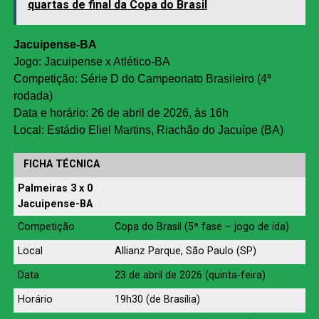
quartas de final da Copa do Brasil
Jacuipense-BA
Jogo: Jacuipense x Atlético-BA
Competição: Série D do Campeonato Brasileiro (4ª
rodada)
Data e horário: 26 de abril de 2026, às 16h
Local: Estádio Eliel Martins, Riachão do Jacuípe (BA)
FICHA TÉCNICA
Palmeiras 3 x 0
Jacuipense-BA
Competição
Copa do Brasil (5ª fase – jogo de ida)
Local
Allianz Parque, São Paulo (SP)
Data
23 de abril de 2026 (quinta-feira)
Horário
19h30 (de Brasília)