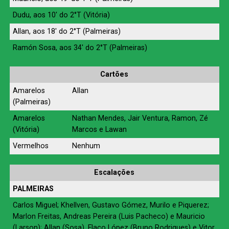
Dudu, aos 10′ do 2°T (Vitória)
Allan, aos 18′ do 2°T (Palmeiras)
Ramón Sosa, aos 34′ do 2°T (Palmeiras)
Cartões
Amarelos
Allan
(Palmeiras)
Amarelos
Nathan Mendes, Jair Ventura, Ramon, Zé
(Vitória)
Marcos e Lawan
Vermelhos
Nenhum
Escalações
PALMEIRAS
Carlos Miguel; Khellven, Gustavo Gómez, Murilo e Piquerez;
Marlon Freitas, Andreas Pereira (Luis Pacheco) e Mauricio
(Larson); Allan (Sosa), Flaco López (Bruno Rodrigues) e Vitor