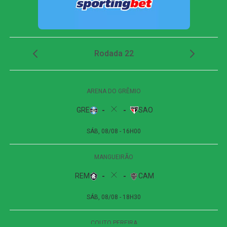
Dois minutos mais tarde, Yuri Alberto recebeu um
lançamento de Allan, invadiu a área, mas não conseguiu
finalizar bem e chutou em cima do goleiro adversário.
O Athletico-PR respondeu aos 27 minutos, em uma
cobrança de escanteio. Gilberto desviou a bola na
segunda trave, e Viveros apareceu para cabecear. A
finalização, porém, explodiu no travessão e quase
garantiu a vitória dos visitantes.
Apesar das tentativas das duas equipes na etapa final, o
placar não foi alterado. O empate sem gols refletiu a
pouca efetividade ofensiva apresentada durante a
partida.
Próximos jogos
Internacional x Corinthians
| Copa do Brasil (jogo
de ida das oitavas de final)