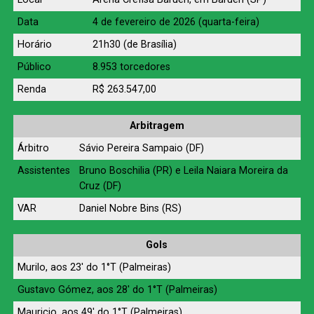
Data
4 de fevereiro de 2026 (quarta-feira)
Horário
21h30 (de Brasília)
Público
8.953 torcedores
Renda
R$ 263.547,00
Arbitragem
Árbitro
Sávio Pereira Sampaio (DF)
Assistentes
Bruno Boschilia (PR) e Leila Naiara Moreira da
Cruz (DF)
VAR
Daniel Nobre Bins (RS)
Gols
Murilo, aos 23′ do 1°T (Palmeiras)
Gustavo Gómez, aos 28′ do 1°T (Palmeiras)
Mauricio, aos 49′ do 1°T (Palmeiras)