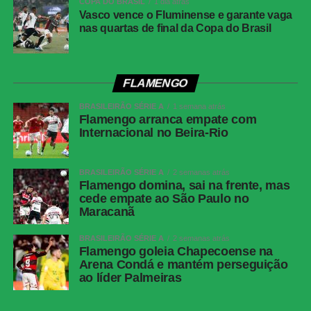
COPA DO BRASIL
1 dia atrás
Data
30 de julho de 2026 (quinta-feira)
Vasco vence o Fluminense e garante vaga
nas quartas de final da Copa do Brasil
Horário
19h30 (de Brasília)
Público
38.963 torcedores
Renda
R$ 2.606.640,01
FLAMENGO
Cartões
Benavídez, Jadson, Portilla e Santos
BRASILEIRÃO SÉRIE A
1 semana atrás
amarelos
(Athletico-PR); Fernando Diniz, André
Flamengo arranca empate com
Ramalho, Matheuzinho e Rodrigo Garro
Internacional no Beira-Rio
(Corinthians)
Cartões
Nenhum
BRASILEIRÃO SÉRIE A
2 semanas atrás
vermelhos
Flamengo domina, sai na frente, mas
cede empate ao São Paulo no
Árbitro
Paulo Cesar Zanovelli da Silva (MG)
Maracanã
Assistentes
Nailton Junior de Sousa Oliveira (CE) e
Thiaggo Americano Labes (SC)
BRASILEIRÃO SÉRIE A
2 semanas atrás
Flamengo goleia Chapecoense na
VAR
Paulo Renato Moreira da Silva Coelho (RJ)
Arena Condá e mantém perseguição
ao líder Palmeiras
Corinthians
Hugo Souza; Pedro Milans, André Ramalho,
Raniele e Matheuzinho; Allan, Matheus Pereira