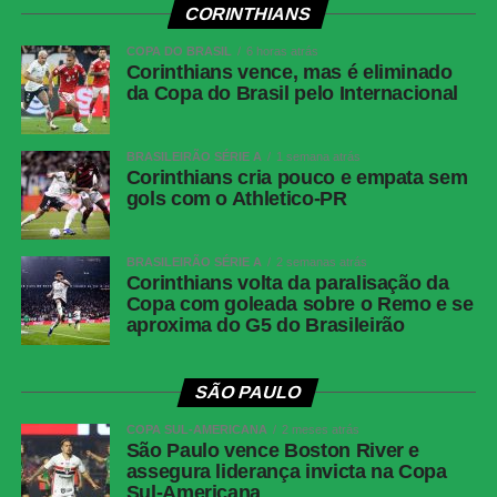
(Breno Bidon), André Carrillo (André) e
CORINTHIANS
Zakaria Labyad (Kaio César); Dieguinho (Yuri
COPA DO BRASIL
Alberto (Rodrigo Garro)) e Lingard. Técnico:
6 horas atrás
Corinthians vence, mas é eliminado
Fernando Diniz.
da Copa do Brasil pelo Internacional
Athletico-
Santos; Benavídez, Terán (Aguirre) e Arthur
PR
Dias; Gilberto, Jadson, Portilla e Claudinho
BRASILEIRÃO SÉRIE A
1 semana atrás
(Léo Derik); Leozinho (Dudu), Viveros (Rivaldo)
Corinthians cria pouco e empata sem
e Mendoza (João Cruz). Técnico: Odair
gols com o Athletico-PR
Hellmann.
BRASILEIRÃO SÉRIE A
2 semanas atrás
Palmeiras inicia preparação para jogo de volta
Corinthians volta da paralisação da
Copa com goleada sobre o Remo e se
contra o Fortaleza; Gómez treina no gramado e
aproxima do G5 do Brasileirão
Paulinho vira preocupação
SÃO PAULO
COMENTE ABAIXO:
COPA SUL-AMERICANA
2 meses atrás
São Paulo vence Boston River e
assegura liderança invicta na Copa
WhatsApp
Sul-Americana