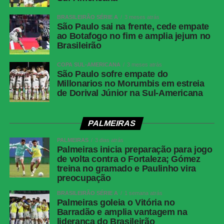
Facebook
BRASILEIRÃO SÉRIE A
3 meses atrás
São Paulo sai na frente, cede empate
Twitter
ao Botafogo no fim e amplia jejum no
Brasileirão
Messenger
LinkedIn
COPA SUL-AMERICANA
3 meses atrás
São Paulo sofre empate do
Share
Millonarios no Morumbis em estreia
de Dorival Júnior na Sul-Americana
PALMEIRAS
PALMEIRAS
3 dias atrás
Palmeiras inicia preparação para jogo
de volta contra o Fortaleza; Gómez
treina no gramado e Paulinho vira
preocupação
BRASILEIRÃO SÉRIE A
1 semana atrás
Palmeiras goleia o Vitória no
Barradão e amplia vantagem na
liderança do Brasileirão