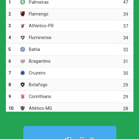
foram raras.
A melhor oportunidade antes do intervalo foi do
Corinthians. Aos 23 minutos, Allan fez um cruzamento
preciso para Matheuzinho, que cabeceou com força, mas
parou em uma boa defesa do goleiro Santos.
O ritmo aumentou no segundo tempo, e o Corinthians
voltou a ameaçar aos 20 minutos. Matheuzinho recuperou
a bola no meio-campo e acionou Yuri Alberto. O atacante
dominou, girou diante da marcação e finalizou com
potência da entrada da área, obrigando Santos a fazer
outra grande intervenção.
Palmeiras inicia preparação para jogo de volta
contra o Fortaleza; Gómez treina no gramado e
Paulinho vira preocupação