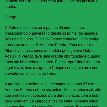
mantém seus três pontos e cai para a décima posição na
tabela.
O jogo
O Palmeiras começou a partida ditando o ritmo,
pressionando o adversário desde os primeiros minutos.
Aos dez minutos, Gustavo Gómez cabeceou com perigo
após cruzamento de Andreas Pereira. Pouco depois,
Allan teve uma chance defendida pelo goleiro Gabriel.
Aos 17, o Verdão teve uma grande oportunidade quando,
após um bate-rebate na área, Flaco López finalizou para
o gol vazio, mas o zagueiro Caíque conseguiu um corte
providencial em cima da linha.
A pressão palmeirense foi recompensada aos 23 minutos.
Andreas Pereira cobrou escanteio, Murilo subiu mais alto
que a defesa e cabeceou para abrir o placar, com a bola
desviando em Zé Marcos antes de entrar. Apenas cinco
minutos depois, Gustavo Gómez ampliou. Em nova bola