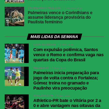
CAMPEONATO PAULISTA
1 semana atrás
Palmeiras vence o Corinthians e
assume liderança provisória do
Paulista feminino
MAIS LIDAS DA SEMANA
COPA DO BRASIL
2 dias atrás
Com expulsão polêmica, Santos
vence o Remo e confirma vaga nas
quartas da Copa do Brasil
PALMEIRAS
3 dias atrás
Palmeiras inicia preparação para
jogo de volta contra o Fortaleza;
Gómez treina no gramado e
Paulinho vira preocupação
ATHLETICO-PR
3 dias atrás
Athletico-PR bate o Vitória por 2 a
0 e abre vantagem nas oitavas da