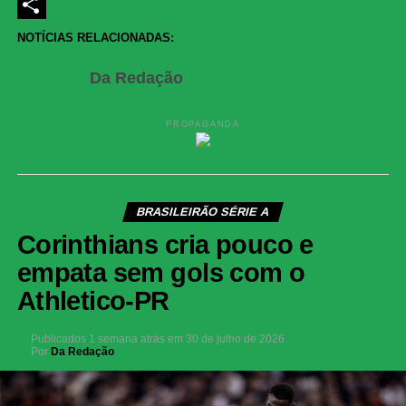
LinkedIn
Share
NOTÍCIAS RELACIONADAS:
Da Redação
PROPAGANDA
BRASILEIRÃO SÉRIE A
Corinthians cria pouco e
empata sem gols com o
Athletico-PR
Publicados
1 semana atrás
em
30 de julho de 2026
Por
Da Redação