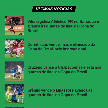
Data e horário:
02.08 (domingo), às 19h30 (de
ÚLTIMAS NOTÍCIAS
Brasília)
COPA DO BRASIL
6 horas atrás
Local:
Beira-Rio, em Porto Alegre (RS)
Vitória goleia Athletico-PR no Barradão e
avança às quartas de final da Copa do
Brasil
Athletico-PR x Vitória
| Copa do Brasil (jogo de
COPA DO BRASIL
6 horas atrás
ida das oitavas de final)
Corinthians vence, mas é eliminado da
Copa do Brasil pelo Internacional
Data e horário:
03.08 (segunda-feira), às 21h (de
Brasília)
COPA DO BRASIL
1 dia atrás
Local:
Arena da Baixada, em Curitiba (PR)
Cruzeiro vence a Chapecoense e está nas
quartas de final da Copa do Brasil
FICHA
TÉCNICA
COPA DO BRASIL
1 dia atrás
Partida
Corinthians 0 x 0 Athletico-PR
Grêmio vence o Mirassol e avança às
quartas de final da Copa do Brasil
Competição
Campeonato Brasileiro – 21ª rodada
Local
Neo Química Arena, São Paulo (SP)