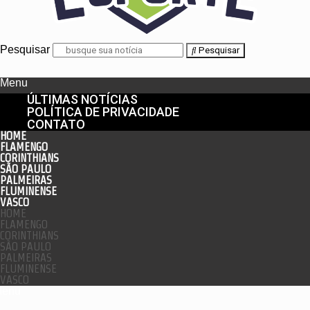
Pesquisar
Pesquisar
Menu
ÚLTIMAS NOTÍCIAS
POLÍTICA DE PRIVACIDADE
CONTATO
HOME
FLAMENGO
CORINTHIANS
SÃO PAULO
PALMEIRAS
FLUMINENSE
VASCO
HOME
FLAMENGO
CORINTHIANS
SÃO PAULO
PALMEIRAS
FLUMINENSE
VASCO
enu