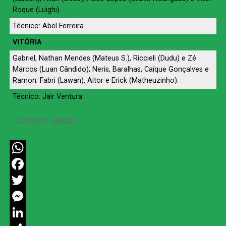
Roque (Luighi).
Técnico: Abel Ferreira
VITÓRIA
Gabriel, Nathan Mendes (Mateus S.), Riccieli (Dudu) e Zé
Marcos (Luan Cândido); Neris, Baralhas, Caíque Gonçalves e
Ramon; Fabri (Lawan), Aitor e Erick (Matheuzinho).
Técnico: Jair Ventura
COMENTE ABAIXO:
WhatsApp
Facebook
Twitter
Messenger