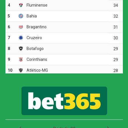
A partida começou com um susto para os donos da casa
já no primeiro minuto, quando Rivas finalizou com perigo
por cima da meta defendida por Carlos Miguel. O Verdão,
contudo, não demorou a impor seu ritmo e inaugurou o
marcador aos cinco minutos. Andreas Pereira encontrou
Flaco López pelo lado esquerdo do ataque, o argentino
levou a melhor sobre a defesa adversária e rolou para
Jhon Arias, que completou de frente para o gol.
Mesmo em vantagem, o Palmeiras seguiu pressionando.
Arias e Andreas Pereira tiveram boas chances de ampliar,
mas esbarraram na pontaria e na intervenção do goleiro
Silvera. O time alviverde mostrava superioridade e criava
jogadas perigosas no ataque, porém falhava nas
finalizações. A imprecisão cobrou seu preço aos 35
minutos, quando Jean Pestaña escapou em velocidade
pelo setor direito e cruzou na medida para Muriel estufar
as redes palmeirenses e deixar tudo igual.