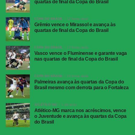
quartas de final da Copa do Brasil
identificou toque irregular de Giay em Muriel. O Palmeiras
não permitiu que os visitantes se reerguessem e quase
chegou ao quarto gol em duas tramas consecutivas com
COPA DO BRASIL
12 horas atrás
Grêmio vence o Mirassol e avança às
Arias, que bateu cruzado para fora, e Flaco López, que
quartas de final da Copa do Brasil
acertou a trave novamente.
Aos cinco minutos, Andreas Pereira tratou de resolver. O
COPA DO BRASIL
13 horas atrás
Vasco vence o Fluminense e garante vaga
camisa 8 recebeu passe de Murilo nas proximidades da
nas quartas de final da Copa do Brasil
área, dominou, livrou-se da marcação e disparou um
chute violento para fazer 4 a 1. Na sequência, Allan teve
oportunidade de aumentar a goleada, mas foi bloqueado
COPA DO BRASIL
13 horas atrás
Palmeiras avança às quartas da Copa do
por Silvera. Os visitantes ainda tentaram esboçar alguma
Brasil mesmo com derrota para o Fortaleza
reação e assustaram aos 18 minutos em dois lances de
Castrillón. No primeiro, Giay afastou o perigo, e na
segunda tentativa o atacante colombiano mandou para
ATLÉTICO-MG
1 dia atrás
Atlético-MG marca nos acréscimos, vence
fora.
o Juventude e avança às quartas da Copa
do Brasil
Pouco depois, Juan Ríos recebeu com espaço pelo lado
esquerdo e bateu para o gol, mas a bola desviou em