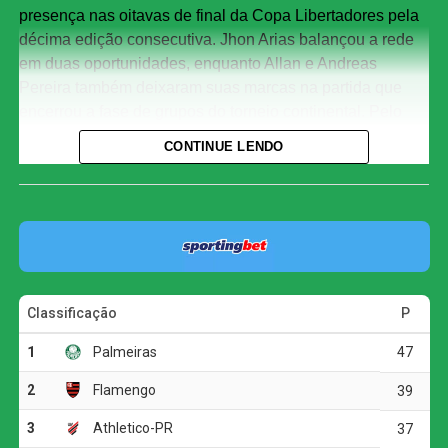
presença nas oitavas de final da Copa Libertadores pela
décima edição consecutiva. Jhon Arias balançou a rede
em duas oportunidades, enquanto Allan e Andreas
Pereira também deixaram suas marcas na partida que
encerrou a fase de grupos do torneio continental. Pelo
lado colombiano, Luis Muriel fez o único gol.
CONTINUE LENDO
Com o resultado, a equipe comandada por Abel Ferreira
fechou sua participação na chave com 11 pontos, na
segunda posição do Grupo F, atrás somente do Cerro
Porteño, que derrotou o Sporting Cristal e chegou aos 13
pontos. Esta é a primeira vez que o Verdão avança para o
mata-mata como vice-líder de grupo desde a chegada do
treinador português ao clube. O Junior Barranquilla deu
adeus à Libertadores e sequer garantiu vaga nos playoffs
da Copa Sul-Americana.
O jogo