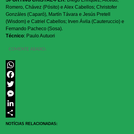
Romero, Chávez (Pósito) e Alex Cabellos; Christofer
Gonzáles (Caparó), Martín Távara e Jesús Pretell
(Wisdom) e Catriel Cabellos; Irven Ávila (Cauteruccio) e
Fernando Pacheco (Sosa).
Técnico
: Paulo Autuori
COMENTE ABAIXO:
WhatsApp
Facebook
Twitter
Messenger
LinkedIn
Share
NOTÍCIAS RELACIONADAS: