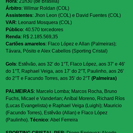
Hora
: 21h30 (de Brasília)
Árbitro
: Wilmar Roldan (COL)
Assistentes
: Jhon Leon (COL) e David Fuentes (COL)
VAR
: Leonard Mosquera (COL)
Público
: 40.570 torcedores
Renda
: R$ 2.185.569,35
Cartões amarelos
: Flaco López e Allan (Palmeiras);
Távara, Pósito e Alex Cabellos (Sporting Cristal)
Gols
: Estêvão, aos 32′ do 1°T, Flaco López, aos 37′ e 46′
do 1°T, Raphael Veiga, aos 17′ do 2°T, Paulinho, aos 26′
do 2°T e Facundo Torres, aos 35′ do 2°T
(Palmeiras)
PALMEIRAS
: Marcelo Lomba; Marcos Rocha, Bruno
Fuchs, Micael e Vanderlan; Aníbal Moreno, Richard Ríos
(Lucas Evangelista) e Raphael Veiga (Luighi); Mauricio
(Facundo Torres), Estêvão (Allan) e Flaco López
(Paulinho).
Técnico
: Abel Ferreira
SPORTING CRISTAL-PER
: Diego Enriquez; Alcedo,