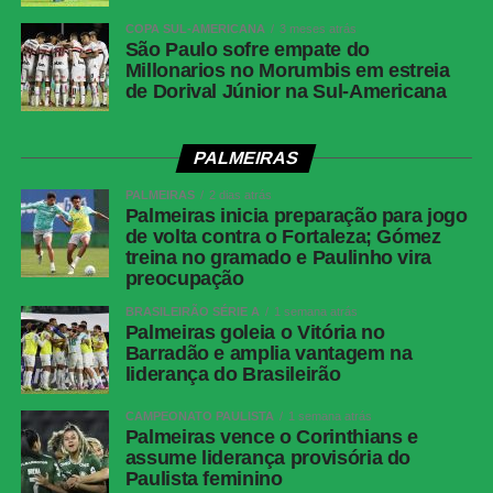
Barranquilla (COL)
COPA SUL-AMERICANA
3 meses atrás
São Paulo sofre empate do
FICHA TÉCNIA
Millonarios no Morumbis em estreia
de Dorival Júnior na Sul-Americana
Palmeiras 4 x 1
Junior Barranquilla
PALMEIRAS
Competição
Copa Libertadores (6ª rodada)
Local
Allianz Parque, São Paulo (SP)
PALMEIRAS
2 dias atrás
Palmeiras inicia preparação para jogo
Data e Horário
28 de maio de 2026 (quinta-feira),
de volta contra o Fortaleza; Gómez
às 19h (de Brasília)
treina no gramado e Paulinho vira
preocupação
Público
35.761 torcedores
BRASILEIRÃO SÉRIE A
1 semana atrás
Renda
R$ 2.730.474,53
Palmeiras goleia o Vitória no
Barradão e amplia vantagem na
Gols
Palmeiras: Jhon Arias (5′ 1ºT), Allan
liderança do Brasileirão
(40′ 1ºT), Jhon Arias (44′ 1ºT),
Andreas Pereira (5′ 2ºT)<br>Junior
CAMPEONATO PAULISTA
1 semana atrás
Barranquilla: Luis Muriel (35′ 1ºT)
Palmeiras vence o Corinthians e
assume liderança provisória do
Cartões Amarelos
Junior Barranquilla: Yimmi Chará,
Paulista feminino
Jean Pestaña, Juan Ríos