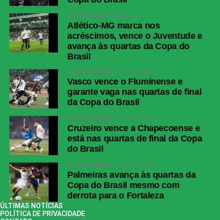
Guillermo Paiva (Sarmiento).
ATLÉTICO-MG
1 dia atrás
Atlético-MG marca nos
COMENTE ABAIXO:
acréscimos, vence o Juventude e
avança às quartas da Copa do
Brasil
WhatsApp
COPA DO BRASIL
13 horas atrás
Vasco vence o Fluminense e
Facebook
garante vaga nas quartas de final
Twitter
da Copa do Brasil
Messenger
COPA DO BRASIL
12 horas atrás
Cruzeiro vence a Chapecoense e
LinkedIn
está nas quartas de final da Copa
Share
do Brasil
COPA DO BRASIL
13 horas atrás
Palmeiras avança às quartas da
Copa do Brasil mesmo com
derrota para o Fortaleza
ÚLTIMAS NOTÍCIAS
POLÍTICA DE PRIVACIDADE