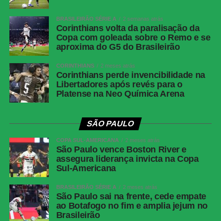
Próximos jogos
BRASILEIRÃO SÉRIE A
2 semanas atrás
Corinthians volta da paralisação da
Copa com goleada sobre o Remo e se
Palmeiras
aproxima do G5 do Brasileirão
Jogo
: Palmeiras x Chapecoense
CORINTHIANS
2 meses atrás
Corinthians perde invencibilidade na
Competição
: Campeonato Brasilerio (18ª rodada)
Libertadores após revés para o
Data e hora
: 31 de maio de 2026 (domingo), às 16h (de
Platense na Neo Química Arena
Brasília)
Local
: Allianz Parque, em São Paulo (SP)
SÃO PAULO
Junior Barranquilla
COPA SUL-AMERICANA
2 meses atrás
São Paulo vence Boston River e
Jogo
: Junior Barranquilla x Atlético Nacional
assegura liderança invicta na Copa
Competição
: Campeonato Colombiano (Apertura – Jogo
Sul-Americana
de ida da final)
BRASILEIRÃO SÉRIE A
2 meses atrás
Data e hora
: 2 de junho de 2026 (terça-feira), às 21h30
São Paulo sai na frente, cede empate
(de Brasília)
ao Botafogo no fim e amplia jejum no
Brasileirão
Local
: Estádio Metropolitano Roberto Meléndez, em