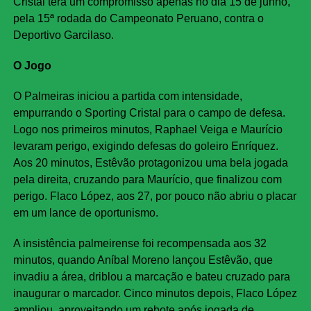
Cristal terá um compromisso apenas no dia 15 de junho,
pela 15ª rodada do Campeonato Peruano, contra o
Deportivo Garcilaso.
O Jogo
O Palmeiras iniciou a partida com intensidade,
empurrando o Sporting Cristal para o campo de defesa.
Logo nos primeiros minutos, Raphael Veiga e Maurício
levaram perigo, exigindo defesas do goleiro Enríquez.
Aos 20 minutos, Estêvão protagonizou uma bela jogada
pela direita, cruzando para Maurício, que finalizou com
perigo. Flaco López, aos 27, por pouco não abriu o placar
em um lance de oportunismo.
A insistência palmeirense foi recompensada aos 32
minutos, quando Aníbal Moreno lançou Estêvão, que
invadiu a área, driblou a marcação e bateu cruzado para
inaugurar o marcador. Cinco minutos depois, Flaco López
ampliou, aproveitando um rebote após jogada de