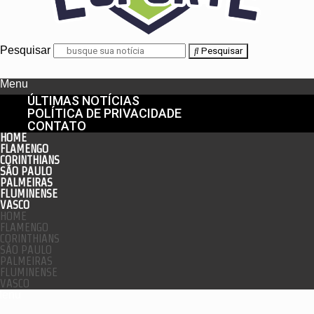
Pesquisar
Pesquisar
Menu
ÚLTIMAS NOTÍCIAS
POLÍTICA DE PRIVACIDADE
CONTATO
HOME
FLAMENGO
CORINTHIANS
SÃO PAULO
PALMEIRAS
FLUMINENSE
VASCO
HOME
FLAMENGO
CORINTHIANS
SÃO PAULO
PALMEIRAS
FLUMINENSE
VASCO
enu