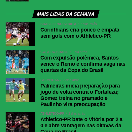
Cartões Vermelhos
Nenhum
MAIS LIDAS DA SEMANA
Arbitragem
Árbitro: Cristian Garay (CHI)
BRASILEIRÃO SÉRIE A
7 dias atrás
<br>Assistentes: Jose Retamal
Corinthians cria pouco e empata
(CHI), Miguel Rocha (CHI)<br>VAR:
sem gols com o Athletico-PR
Rodrigo Carvajal (CHI)
Palmeiras
Carlos Miguel; Giay, Gustavo Gómez,
COPA DO BRASIL
1 dia atrás
Murilo, Arthur; Marlon Freitas (Luis
Com expulsão polêmica, Santos
Pacheco), Andreas Pereira (Lucas
vence o Remo e confirma vaga nas
Evangelista), Emiliano Martínez;
quartas da Copa do Brasil
Jhon Arias (Felipe Anderson), Allan
(Mauricio), Flaco López (Paulinho).
PALMEIRAS
2 dias atrás
Palmeiras inicia preparação para
Técnico: Abel Ferreira.
jogo de volta contra o Fortaleza;
Junior Barranquilla
Mauro Silveira; Edwin Herrera,
Gómez treina no gramado e
Jhomier Guerrero, Lucas Monzón
Paulinho vira preocupação
(Daniel Rivera), Jean Pestaña
ATHLETICO-PR
2 dias atrás
(Canchimbo); Yimmi Chará (Ríos),
Athletico-PR bate o Vitória por 2 a
Jesús Rivas (Castrillón), Fabian
0 e abre vantagem nas oitavas da
Angel, Jermein Peña; Luis Muriel,
Copa do Brasil