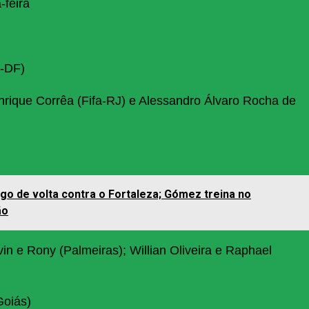
-feira
a-DF)
nrique Corrêa (Fifa-RJ) e Alessandro Álvaro Rocha de
ogo de volta contra o Fortaleza; Gómez treina no
ão
in e Rony (Palmeiras); Willian Oliveira e Raphael
oiás)