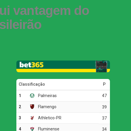
nui vantagem do
ileirão