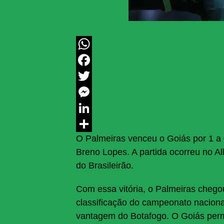
WhatsApp
Facebook
Twitter
Messenger
LinkedIn
O Palmeiras venceu o Goiás por 1 a
Share
Breno Lopes. A partida ocorreu no All
do Brasileirão.
Com essa vitória, o Palmeiras chegou
classificação do campeonato nacion
vantagem do Botafogo. O Goiás perm