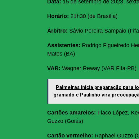
Data:
15 de setembro de 2023, sexta
Horário:
21h30 (de Brasília)
Árbitro:
Sávio Pereira Sampaio (Fif
Assistentes:
Rodrigo Figueiredo He
Matos (BA)
VAR:
Wagner Reway (VAR Fifa-PB)
Palmeiras inicia preparação para j
gramado e Paulinho vira preocupaç
Cartões amarelos:
Flaco López, Kev
Guzzo (Goiás)
Cartão vermelho:
Raphael Guzzo (G