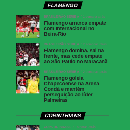
FLAMENGO
BRASILEIRÃO SÉRIE A
1 semana atrás
Flamengo arranca empate
com Internacional no
Beira-Rio
BRASILEIRÃO SÉRIE A
2 semanas atrás
Flamengo domina, sai na
frente, mas cede empate
ao São Paulo no Maracanã
BRASILEIRÃO SÉRIE A
2 semanas atrás
Flamengo goleia
Chapecoense na Arena
Condá e mantém
perseguição ao líder
Palmeiras
CORINTHIANS
COPA DO BRASIL
18 horas atrás