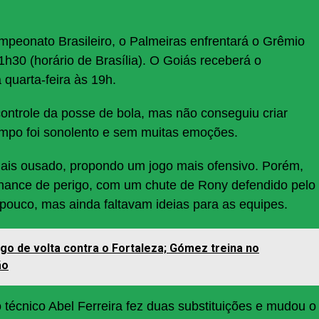
peonato Brasileiro, o Palmeiras enfrentará o Grêmio
1h30 (horário de Brasília). O Goiás receberá o
quarta-feira às 19h.
controle da posse de bola, mas não conseguiu criar
empo foi sonolento e sem muitas emoções.
ais ousado, propondo um jogo mais ofensivo. Porém,
 chance de perigo, com um chute de Rony defendido pelo
pouco, mas ainda faltavam ideias para as equipes.
ogo de volta contra o Fortaleza; Gómez treina no
ão
técnico Abel Ferreira fez duas substituições e mudou o