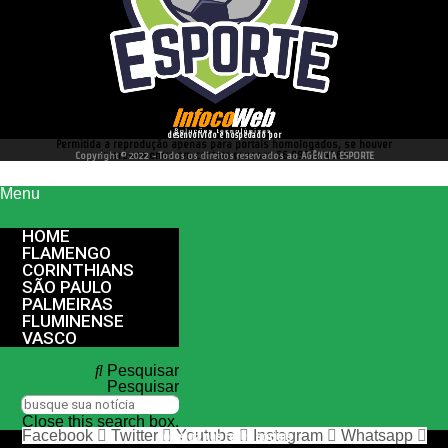
desenvolvido e hospedado por
Permitida a reprodução apenas para portais homologados, se houver
interesse entre em contato conosco 66 99977 4262
Copyright © 2022 - Todos os direitos reservados ao AGÊNCIA ESPORTE
Menu
HOME
FLAMENGO
CORINTHIANS
SÃO PAULO
PALMEIRAS
FLUMINENSE
VASCO
Pesquisar
Pesquisar
Close this search box.
Facebook
Twitter
Youtube
Instagram
Whatsapp
nos siga nas redes sociais