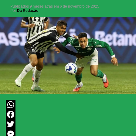
Publicados
9 meses atrás
em
6 de novembro de 2025
Por
Da Redação
WhatsApp
Facebook
Twitter