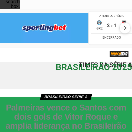
search
box.
TIMES DA SÉRIE A
BRASILEIRÃO 2025
BRASILEIRÃO SÉRIE A
Palmeiras vence o Santos com
dois gols de Vitor Roque e
amplia liderança no Brasileirão