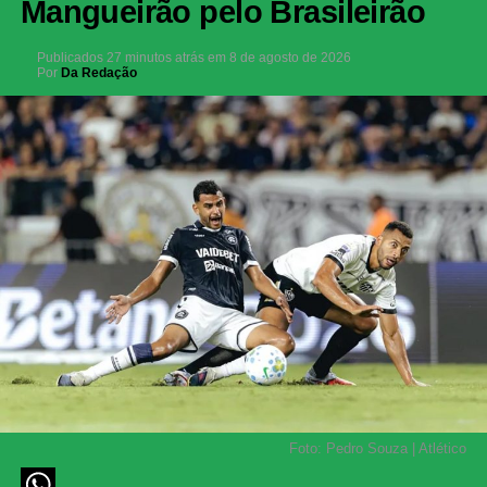
Mangueirão pelo Brasileirão
Publicados
27 minutos atrás
em
8 de agosto de 2026
Por
Da Redação
Foto: Pedro Souza | Atlético