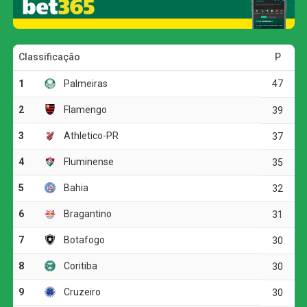
conseguiu diminuir a distância para o Bahia, que abre o
G5 com 32 pontos.
O Remo alcançou 22 pontos e avançou para a 18ª
posição, mas continua entre os quatro últimos colocados
da competição.
Remo começa melhor, mas Atlético-MG reage
O time da casa abriu o placar logo aos três minutos.
Marllon recebeu na entrada da área e encontrou Jajá. O
atacante ajeitou a bola e finalizou colocado, sem chances
para o goleiro Éverson.
O Atlético-MG buscou o empate aos 34 minutos. Preciado
avançou pelo lado direito, entrou na área e cruzou para
Reinier. O meia apareceu bem posicionado e cabeceou
para deixar tudo igual.