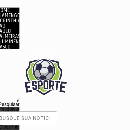
HOME
LAMENGO
ORINTHIANS
ÃO
AULO
ALMEIRAS
LUMINENSE
ASCO
Pesquisar
Pesquisar
Close this