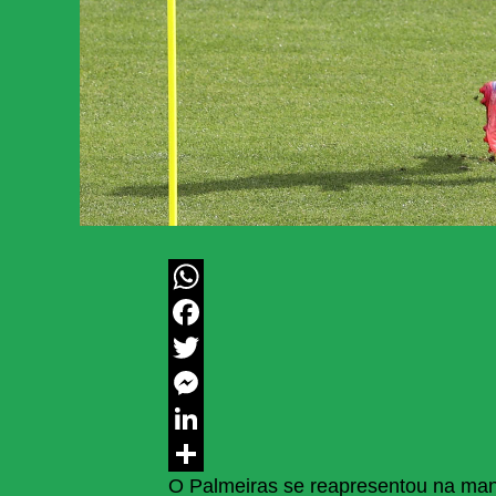
WhatsApp
Facebook
Twitter
Messenger
LinkedIn
O Palmeiras se reapresentou na manh
Share