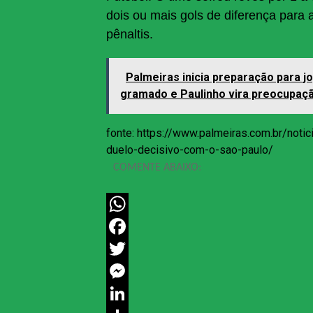
dois ou mais gols de diferença para a
pênaltis.
Palmeiras inicia preparação para j
gramado e Paulinho vira preocupaç
fonte: https://www.palmeiras.com.br/notic
duelo-decisivo-com-o-sao-paulo/
COMENTE ABAIXO:
WhatsApp
Facebook
Twitter
Messenger