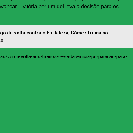
vançar – vitória por um gol leva a decisão para os
ogo de volta contra o Fortaleza; Gómez treina no
ão
ias/veron-volta-aos-treinos-e-verdao-inicia-preparacao-para-