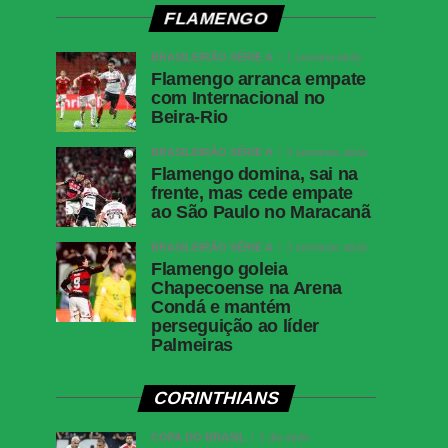
FLAMENGO
BRASILEIRÃO SÉRIE A
1 semana atrás
Flamengo arranca empate
com Internacional no
Beira-Rio
BRASILEIRÃO SÉRIE A
2 semanas atrás
Flamengo domina, sai na
frente, mas cede empate
ao São Paulo no Maracanã
BRASILEIRÃO SÉRIE A
2 semanas atrás
Flamengo goleia
Chapecoense na Arena
Condá e mantém
perseguição ao líder
Palmeiras
CORINTHIANS
COPA DO BRASIL
1 dia atrás