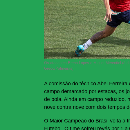
Os atacantes Breno Lopes e Miguel Merentiel (à di
Greco/Palmeiras)
A comissão do técnico Abel Ferreira
campo demarcado por estacas, os j
de bola. Ainda em campo reduzido, n
nove contra nove com dois tempos d
O Maior Campeão do Brasil volta a tr
Futebol. O time sofreu revés por 1 a 