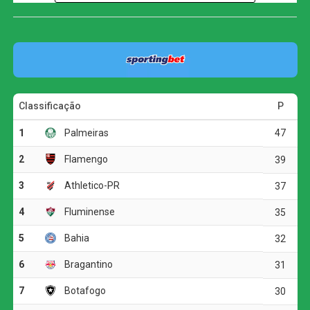
Cuiabá, por outro lado, não conseguiu transformar o
maior volume de finalizações em gols e acabou derrotado
diante de sua torcida.
O primeiro tempo foi marcado pelo equilíbrio e pela pouca
efetividade das duas equipes. O Atlético-GO teve mais
posse de bola, com 56%, mas encontrou dificuldades
para superar a defesa cuiabana. O time da casa adotou
uma postura mais retraída e apostou nos contra-ataques
para levar perigo.
A principal oportunidade da etapa inicial foi do Cuiabá.
Aos 12 minutos, Jean Dias recebeu na intermediária,
avançou até a entrada da área e acertou a trave direita do
goleiro Paulo Vitor. O Dragão respondeu aos 24 minutos,
quando Igor Henrique finalizou de fora da área, mas a
bola desviou em Pepê.
As equipes ainda tiveram algumas chegadas em bolas