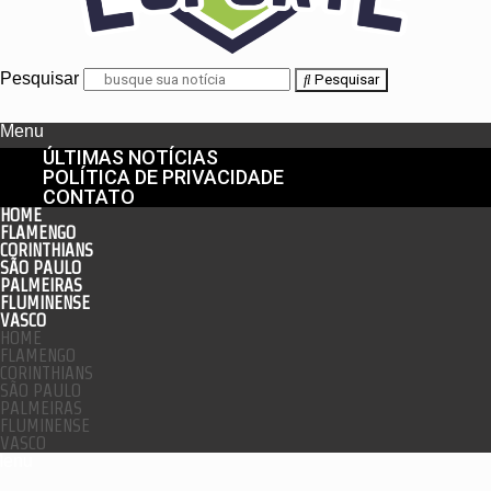
Pesquisar
Pesquisar
Menu
ÚLTIMAS NOTÍCIAS
POLÍTICA DE PRIVACIDADE
CONTATO
HOME
FLAMENGO
CORINTHIANS
SÃO PAULO
PALMEIRAS
FLUMINENSE
VASCO
HOME
FLAMENGO
CORINTHIANS
SÃO PAULO
PALMEIRAS
FLUMINENSE
VASCO
enu