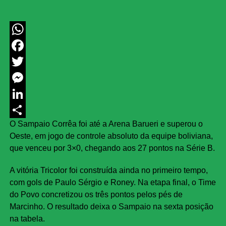
WhatsApp
Facebook
Twitter
Messenger
LinkedIn
O Sampaio Corrêa foi até a Arena Barueri e superou o
Share
Oeste, em jogo de controle absoluto da equipe boliviana,
que venceu por 3×0, chegando aos 27 pontos na Série B.
A vitória Tricolor foi construída ainda no primeiro tempo,
com gols de Paulo Sérgio e Roney. Na etapa final, o Time
do Povo concretizou os três pontos pelos pés de
Marcinho. O resultado deixa o Sampaio na sexta posição
na tabela.