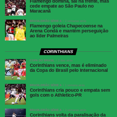
Flamengo domina, sai na frente, mas
cede empate ao São Paulo no
Maracanã
BRASILEIRÃO SÉRIE A
2 semanas atrás
Flamengo goleia Chapecoense na
Arena Condá e mantém perseguição
ao líder Palmeiras
CORINTHIANS
COPA DO BRASIL
2 dias atrás
Corinthians vence, mas é eliminado
da Copa do Brasil pelo Internacional
BRASILEIRÃO SÉRIE A
1 semana atrás
Corinthians cria pouco e empata sem
gols com o Athletico-PR
BRASILEIRÃO SÉRIE A
2 semanas atrás
Corinthians volta da paralisação da