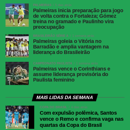
PALMEIRAS
5 dias atrás
Palmeiras inicia preparação para jogo
de volta contra o Fortaleza; Gómez
treina no gramado e Paulinho vira
preocupação
BRASILEIRÃO SÉRIE A
1 semana atrás
Palmeiras goleia o Vitória no
Barradão e amplia vantagem na
liderança do Brasileirão
CAMPEONATO PAULISTA
1 semana atrás
Palmeiras vence o Corinthians e
assume liderança provisória do
Paulista feminino
MAIS LIDAS DA SEMANA
COPA DO BRASIL
4 dias atrás
Com expulsão polêmica, Santos
vence o Remo e confirma vaga nas
quartas da Copa do Brasil