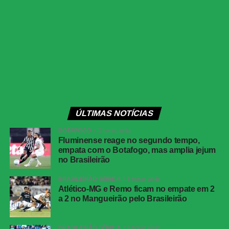
teve a melhor chance de empate da etapa final. O
atacante aproveitou sobra na entrada da área e bateu
forte, com a bola passando muito perto da trave esquerda.
O Atlético-GO conseguiu controlar os instantes finais com
troca de passes entre os defensores e o goleiro Paulo
Vitor. O Cuiabá ainda tentou pressionar com bolas
alçadas na área, mas não encontrou espaço para evitar a
derrota.
ÚLTIMAS NOTÍCIAS
Com o apito final, o Dragão confirmou a vitória fora de
BOTAFOGO
2 horas atrás
casa e terminou o turno próximo do G-6. Já o Cuiabá terá
Fluminense reage no segundo tempo,
de buscar recuperação na sequência da competição.
empata com o Botafogo, mas amplia jejum
no Brasileirão
COMENTE ABAIXO:
BRASILEIRÃO SÉRIE A
5 horas atrás
Atlético-MG e Remo ficam no empate em 2
a 2 no Mangueirão pelo Brasileirão
WhatsApp
BRASILEIRÃO SÉRIE A
6 horas atrás