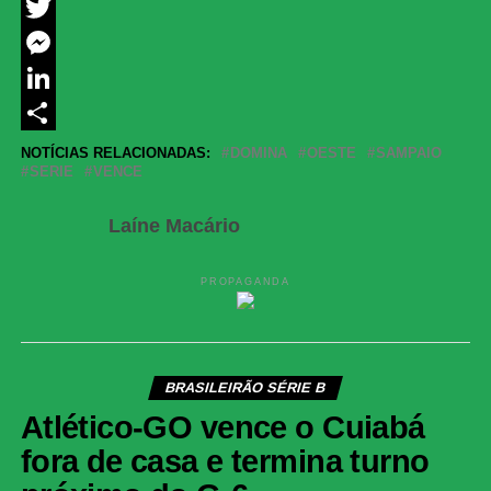
Facebook
Twitter
Messenger
LinkedIn
Share
NOTÍCIAS RELACIONADAS:
DOMINA
OESTE
SAMPAIO
SERIE
VENCE
Laíne Macário
PROPAGANDA
BRASILEIRÃO SÉRIE B
Atlético-GO vence o Cuiabá
fora de casa e termina turno