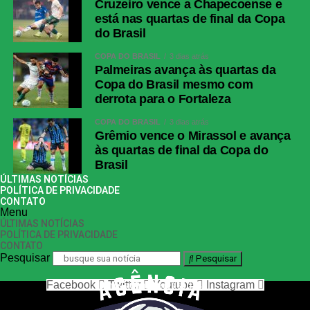
Cruzeiro vence a Chapecoense e
está nas quartas de final da Copa
do Brasil
COPA DO BRASIL
3 dias atrás
Palmeiras avança às quartas da
Copa do Brasil mesmo com
derrota para o Fortaleza
COPA DO BRASIL
3 dias atrás
Grêmio vence o Mirassol e avança
às quartas de final da Copa do
Brasil
ÚLTIMAS NOTÍCIAS
POLÍTICA DE PRIVACIDADE
CONTATO
Menu
ÚLTIMAS NOTÍCIAS
POLÍTICA DE PRIVACIDADE
CONTATO
Pesquisar
Pesquisar
Facebook
Twitter
Youtube
Instagram
nos siga nas redes sociais