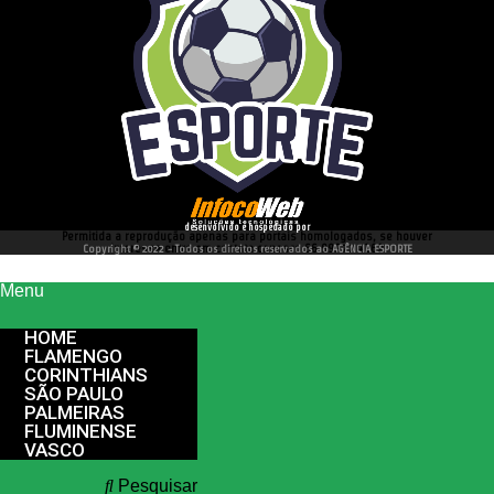
desenvolvido e hospedado por
Permitida a reprodução apenas para portais homologados, se houver
interesse entre em contato conosco 66 99977 4262
Copyright © 2022 - Todos os direitos reservados ao AGÊNCIA ESPORTE
Menu
HOME
FLAMENGO
CORINTHIANS
SÃO PAULO
PALMEIRAS
FLUMINENSE
VASCO
Pesquisar