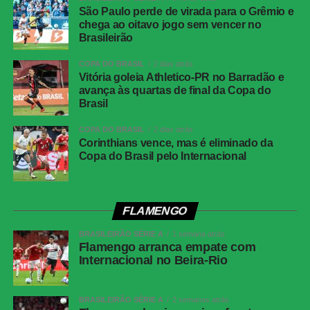
Facebook
São Paulo perde de virada para o Grêmio e
Twitter
chega ao oitavo jogo sem vencer no
Brasileirão
Messenger
COPA DO BRASIL
2 dias atrás
LinkedIn
Vitória goleia Athletico-PR no Barradão e
avança às quartas de final da Copa do
Share
Brasil
COPA DO BRASIL
2 dias atrás
Corinthians vence, mas é eliminado da
Copa do Brasil pelo Internacional
FLAMENGO
BRASILEIRÃO SÉRIE A
1 semana atrás
Flamengo arranca empate com
Internacional no Beira-Rio
BRASILEIRÃO SÉRIE A
2 semanas atrás