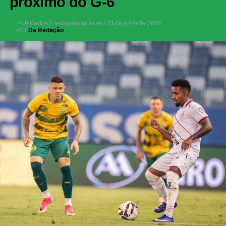
próximo do G-6
Publicados
2 semanas atrás
em
23 de julho de 2026
Por
Da Redação