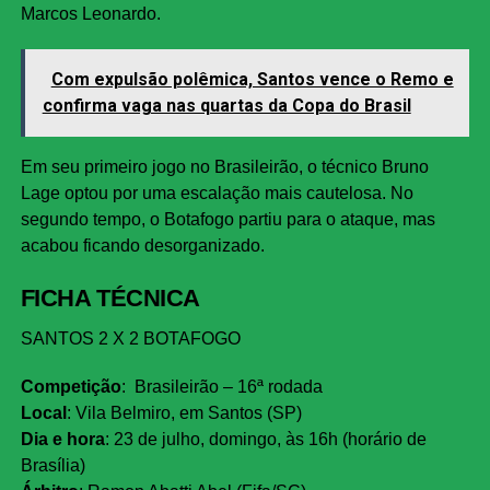
Marcos Leonardo.
Com expulsão polêmica, Santos vence o Remo e
confirma vaga nas quartas da Copa do Brasil
Em seu primeiro jogo no Brasileirão, o técnico Bruno
Lage optou por uma escalação mais cautelosa. No
segundo tempo, o Botafogo partiu para o ataque, mas
acabou ficando desorganizado.
FICHA TÉCNICA
SANTOS 2 X 2 BOTAFOGO
Competição
: Brasileirão – 16ª rodada
Local
: Vila Belmiro, em Santos (SP)
Dia e hora
: 23 de julho, domingo, às 16h (horário de
Brasília)