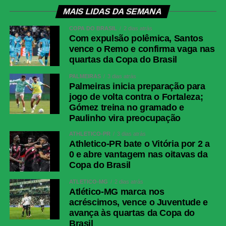
MAIS LIDAS DA SEMANA
COPA DO BRASIL
2 dias atrás
Com expulsão polêmica, Santos
vence o Remo e confirma vaga nas
quartas da Copa do Brasil
PALMEIRAS
3 dias atrás
Palmeiras inicia preparação para
jogo de volta contra o Fortaleza;
Gómez treina no gramado e
Paulinho vira preocupação
ATHLETICO-PR
3 dias atrás
Athletico-PR bate o Vitória por 2 a
0 e abre vantagem nas oitavas da
Copa do Brasil
ATLÉTICO-MG
2 dias atrás
Atlético-MG marca nos
acréscimos, vence o Juventude e
avança às quartas da Copa do
Brasil