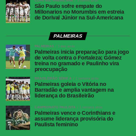
COPA SUL-AMERICANA
3 meses atrás
São Paulo sofre empate do
Millonarios no Morumbis em estreia
de Dorival Júnior na Sul-Americana
PALMEIRAS
PALMEIRAS
3 dias atrás
Palmeiras inicia preparação para jogo
de volta contra o Fortaleza; Gómez
treina no gramado e Paulinho vira
preocupação
BRASILEIRÃO SÉRIE A
1 semana atrás
Palmeiras goleia o Vitória no
Barradão e amplia vantagem na
liderança do Brasileirão
CAMPEONATO PAULISTA
1 semana atrás
Palmeiras vence o Corinthians e
assume liderança provisória do
Paulista feminino