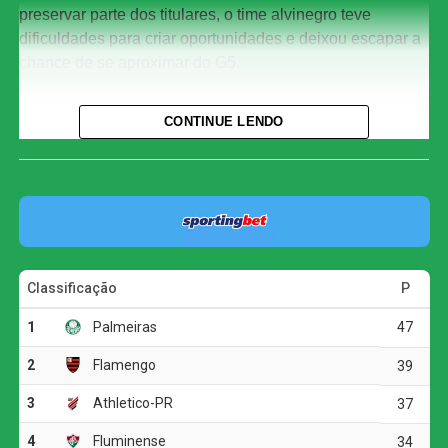
preservar parte dos titulares, o time alvinegro teve
dificuldades para criar oportunidades e deixou escapar a
chance de se aproximar do G5.
Com o resultado, o Corinthians chegou aos 29 pontos e
CONTINUE LENDO
permanece na oitava colocação, três atrás do Bahia, que
ocupa a quinta posição. O Athletico-PR segue em terceiro
lugar, com 37 pontos.
O jogo
A primeira etapa foi marcada pelo equilíbrio e pela forte
disputa física. As duas equipes encontraram dificuldades
para construir jogadas ofensivas, e as chances claras
foram raras.
A melhor oportunidade antes do intervalo foi do
Corinthians. Aos 23 minutos, Allan fez um cruzamento
preciso para Matheuzinho, que cabeceou com força, mas