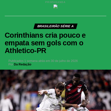
PROPAGANDA
BRASILEIRÃO SÉRIE A
Corinthians cria pouco e
empata sem gols com o
Athletico-PR
Publicados
1 semana atrás
em
30 de julho de 2026
Por
Da Redação