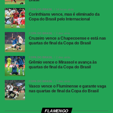
ida das oitavas de final)
COPA DO BRASIL
14 horas atrás
Data e horário:
03.08 (segunda-feira), às 21h (de
Corinthians vence, mas é eliminado da
Copa do Brasil pelo Internacional
Brasília)
Local:
Arena da Baixada, em Curitiba (PR)
COPA DO BRASIL
2 dias atrás
Cruzeiro vence a Chapecoense e está nas
FICHA
quartas de final da Copa do Brasil
TÉCNICA
Partida
Corinthians 0 x 0 Athletico-PR
COPA DO BRASIL
2 dias atrás
Competição
Campeonato Brasileiro – 21ª rodada
Grêmio vence o Mirassol e avança às
quartas de final da Copa do Brasil
Local
Neo Química Arena, São Paulo (SP)
Data
30 de julho de 2026 (quinta-feira)
COPA DO BRASIL
2 dias atrás
Horário
19h30 (de Brasília)
Vasco vence o Fluminense e garante vaga
nas quartas de final da Copa do Brasil
Público
38.963 torcedores
Renda
R$ 2.606.640,01
Cartões
Benavídez, Jadson, Portilla e Santos
FLAMENGO