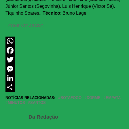
Júnior Santos (Segovinha), Luis Henrique (Victor Sá),
Tiquinho Soares..
Técnico
: Bruno Lage.
COMENTE ABAIXO:
WhatsApp
Facebook
Twitter
Messenger
LinkedIn
Share
NOTÍCIAS RELACIONADAS:
BOTAFOGO
DORME
EMPATA
MINUTOS
SANTOS
Da Redação