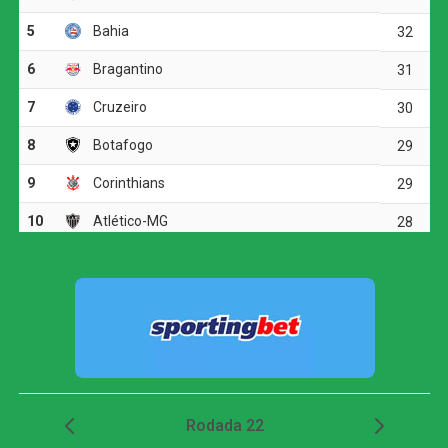
parou em uma boa defesa do goleiro Santos.
O ritmo aumentou no segundo tempo, e o Corinthians
voltou a ameaçar aos 20 minutos. Matheuzinho recuperou
a bola no meio-campo e acionou Yuri Alberto. O atacante
dominou, girou diante da marcação e finalizou com
potência da entrada da área, obrigando Santos a fazer
outra grande intervenção.
Com expulsão polêmica, Santos vence o Remo e
confirma vaga nas quartas da Copa do Brasil
Dois minutos mais tarde, Yuri Alberto recebeu um
lançamento de Allan, invadiu a área, mas não conseguiu
finalizar bem e chutou em cima do goleiro adversário.
O Athletico-PR respondeu aos 27 minutos, em uma
cobrança de escanteio. Gilberto desviou a bola na