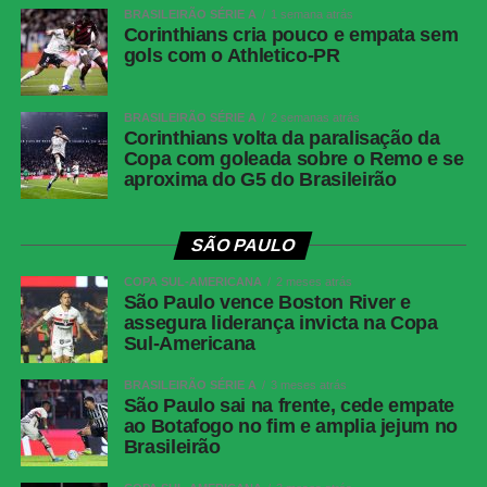
BRASILEIRÃO SÉRIE A
1 semana atrás
e Mendoza (João Cruz). Técnico: Odair
Corinthians cria pouco e empata sem
Hellmann.
gols com o Athletico-PR
Com expulsão polêmica, Santos vence o Remo e
BRASILEIRÃO SÉRIE A
2 semanas atrás
confirma vaga nas quartas da Copa do Brasil
Corinthians volta da paralisação da
Copa com goleada sobre o Remo e se
aproxima do G5 do Brasileirão
COMENTE ABAIXO:
SÃO PAULO
COPA SUL-AMERICANA
2 meses atrás
WhatsApp
São Paulo vence Boston River e
assegura liderança invicta na Copa
Facebook
Sul-Americana
Twitter
BRASILEIRÃO SÉRIE A
3 meses atrás
Messenger
São Paulo sai na frente, cede empate
ao Botafogo no fim e amplia jejum no
LinkedIn
Brasileirão
Share