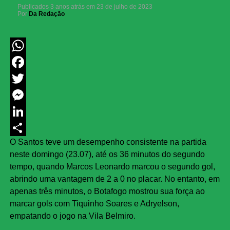
Publicados
3 anos atrás
em
23 de julho de 2023
Por
Da Redação
WhatsApp
Facebook
Twitter
Messenger
LinkedIn
O Santos teve um desempenho consistente na partida
Share
neste domingo (23.07), até os 36 minutos do segundo
tempo, quando Marcos Leonardo marcou o segundo gol,
abrindo uma vantagem de 2 a 0 no placar. No entanto, em
apenas três minutos, o Botafogo mostrou sua força ao
marcar gols com Tiquinho Soares e Adryelson,
empatando o jogo na Vila Belmiro.