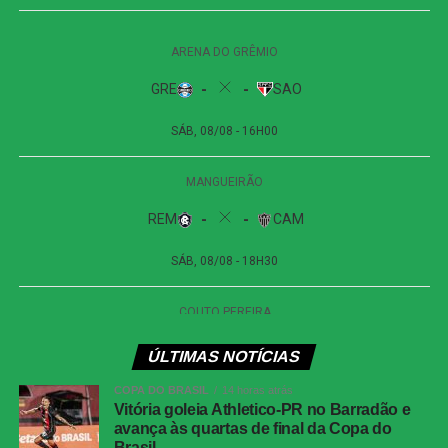
segunda trave, e Viveros apareceu para cabecear. A
finalização, porém, explodiu no travessão e quase
garantiu a vitória dos visitantes.
Apesar das tentativas das duas equipes na etapa final, o
placar não foi alterado. O empate sem gols refletiu a
pouca efetividade ofensiva apresentada durante a
partida.
Próximos jogos
Internacional x Corinthians
| Copa do Brasil (jogo
de ida das oitavas de final)
Data e horário:
02.08 (domingo), às 19h30 (de
Brasília)
ÚLTIMAS NOTÍCIAS
Local:
Beira-Rio, em Porto Alegre (RS)
COPA DO BRASIL
14 horas atrás
Vitória goleia Athletico-PR no Barradão e
avança às quartas de final da Copa do
Athletico-PR x Vitória
| Copa do Brasil (jogo de
Brasil