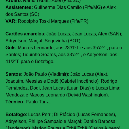
Árbitro
: Ramon Abatti Abel (Fifa/SC)
Assistentes:
Guilherme Dias Camilo (Fifa/MG) e Alex
dos Santos (SC)
VAR:
Rodolpho Toski Marques (Fifa/PR)
Cartões amarelos
: João Lucas, Jean Lucas, Alex (SAN);
Adryelson, Marçal, Segovinha (BOT)
Gols
: Marcos Leonardo, aos 23’/1ºT e aos 35’/2ºT, para o
Santos; Tiquinho Soares, aos 38’/2ºT, e Adryelson, aos
41/2ºT, para o Botafogo.
Santos:
João Paulo (Vladimir); João Lucas (Alex),
Joaquim, Messias e Dodô (Gabriel Inocêncio); Rodrigo
Fernández, Dodi, Jean Lucas (Luan Dias) e Lucas Lima;
Mendoza e Marcos Leonardo (Deivid Washington).
Técnico:
Paulo Turra.
Botafogo
: Lucas Perri; Di Plácido (Lucas Fernandes),
Adryelson, Philipe Sampaio e Marçal; Danilo Barbosa
(Janderson), Marlon Freitas e Tchê Tchê (Carlos Alberto);