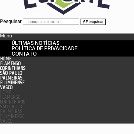
Pesquisar
Pesquisar
Menu
ÚLTIMAS NOTÍCIAS
POLÍTICA DE PRIVACIDADE
CONTATO
HOME
FLAMENGO
CORINTHIANS
SÃO PAULO
PALMEIRAS
FLUMINENSE
VASCO
HOME
FLAMENGO
CORINTHIANS
SÃO PAULO
PALMEIRAS
FLUMINENSE
VASCO
enu