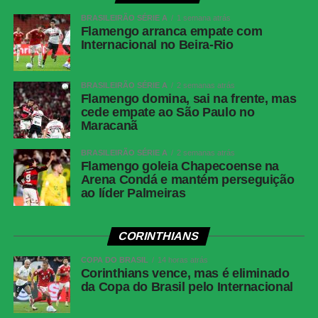
amarelos
(Athletico-PR); Fernando Diniz, André
BRASILEIRÃO SÉRIE A
1 semana atrás
Ramalho, Matheuzinho e Rodrigo Garro
Flamengo arranca empate com
(Corinthians)
Internacional no Beira-Rio
Cartões
Nenhum
vermelhos
BRASILEIRÃO SÉRIE A
2 semanas atrás
Flamengo domina, sai na frente, mas
Árbitro
Paulo Cesar Zanovelli da Silva (MG)
cede empate ao São Paulo no
Assistentes
Nailton Junior de Sousa Oliveira (CE) e
Maracanã
Thiaggo Americano Labes (SC)
BRASILEIRÃO SÉRIE A
2 semanas atrás
VAR
Paulo Renato Moreira da Silva Coelho (RJ)
Flamengo goleia Chapecoense na
Arena Condá e mantém perseguição
Corinthians
Hugo Souza; Pedro Milans, André Ramalho,
ao líder Palmeiras
Raniele e Matheuzinho; Allan, Matheus Pereira
(Breno Bidon), André Carrillo (André) e
Zakaria Labyad (Kaio César); Dieguinho (Yuri
CORINTHIANS
Alberto (Rodrigo Garro)) e Lingard. Técnico:
Fernando Diniz.
COPA DO BRASIL
14 horas atrás
Corinthians vence, mas é eliminado
Athletico-
Santos; Benavídez, Terán (Aguirre) e Arthur
da Copa do Brasil pelo Internacional
PR
Dias; Gilberto, Jadson, Portilla e Claudinho
(Léo Derik); Leozinho (Dudu), Viveros (Rivaldo)