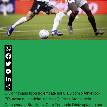
WhatsApp
Facebook
Twitter
Messenger
LinkedIn
O Corinthians ficou no empate por 0 a 0 com o Athletico-
Share
PR, nesta quinta-feira, na Neo Química Arena, pelo
Campeonato Brasileiro. Com Fernando Diniz optando por