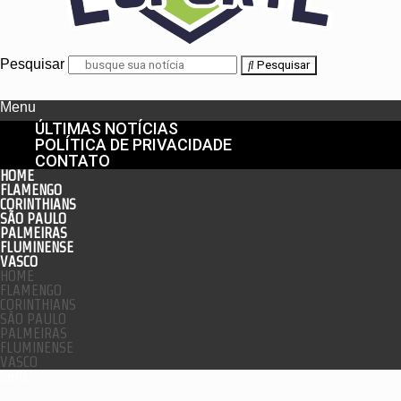
Pesquisar
Pesquisar
Menu
ÚLTIMAS NOTÍCIAS
POLÍTICA DE PRIVACIDADE
CONTATO
HOME
FLAMENGO
CORINTHIANS
SÃO PAULO
PALMEIRAS
FLUMINENSE
VASCO
HOME
FLAMENGO
CORINTHIANS
SÃO PAULO
PALMEIRAS
FLUMINENSE
VASCO
enu