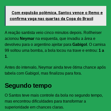
Com expulsão polêmica, Santos vence o Remo e
confirma vaga nas quartas da Copa do Brasil
A reação santista veio cinco minutos depois. Rollheiser
acionou
Neymar
na esquerda, que invadiu a área e
devolveu para o argentino ajeitar para
Gabigol
. O camisa
99 soltou uma bomba, a bola tocou na trave e entrou:
1 a
1
.
Antes do intervalo, Neymar ainda teve ótima chance após
tabela com Gabigol, mas finalizou para fora.
Segundo tempo
O Santos teve mais controle da bola no segundo tempo,
mas encontrou dificuldades para transformar a
superioridade em chances claras.