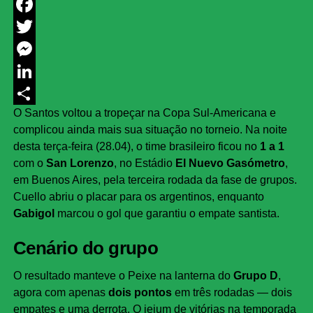
WhatsApp
Facebook
Twitter
Messenger
LinkedIn
O Santos voltou a tropeçar na Copa Sul-Americana e
Share
complicou ainda mais sua situação no torneio. Na noite
desta terça-feira (28.04), o time brasileiro ficou no
1 a 1
com o
San Lorenzo
, no Estádio
El Nuevo Gasómetro
,
em Buenos Aires, pela terceira rodada da fase de grupos.
Cuello abriu o placar para os argentinos, enquanto
Gabigol
marcou o gol que garantiu o empate santista.
Cenário do grupo
O resultado manteve o Peixe na lanterna do
Grupo D
,
agora com apenas
dois pontos
em três rodadas — dois
empates e uma derrota. O jejum de vitórias na temporada