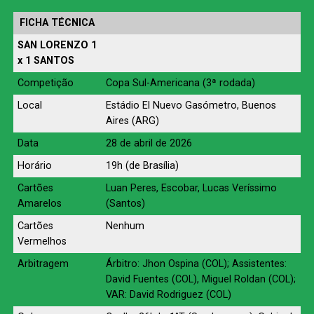
FICHA TÉCNICA
SAN LORENZO 1
x 1 SANTOS
Competição
Copa Sul-Americana (3ª rodada)
Local
Estádio El Nuevo Gasómetro, Buenos
Aires (ARG)
Data
28 de abril de 2026
Horário
19h (de Brasília)
Cartões
Luan Peres, Escobar, Lucas Veríssimo
Amarelos
(Santos)
Cartões
Nenhum
Vermelhos
Arbitragem
Árbitro: Jhon Ospina (COL); Assistentes:
David Fuentes (COL), Miguel Roldan (COL);
VAR: David Rodriguez (COL)