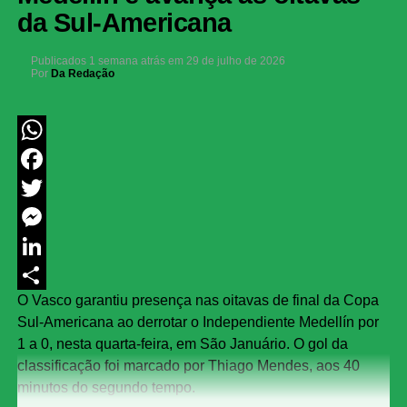
da Sul-Americana
Publicados
1 semana atrás
em
29 de julho de 2026
Por
Da Redação
WhatsApp
Facebook
Twitter
Messenger
LinkedIn
O Vasco garantiu presença nas oitavas de final da Copa
Share
Sul-Americana ao derrotar o Independiente Medellín por
1 a 0, nesta quarta-feira, em São Januário. O gol da
classificação foi marcado por Thiago Mendes, aos 40
minutos do segundo tempo.