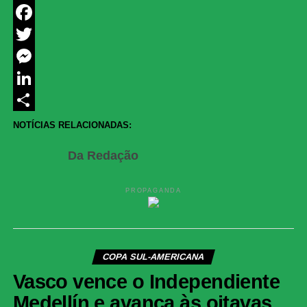
WhatsApp
Facebook
Twitter
Messenger
LinkedIn
Share
NOTÍCIAS RELACIONADAS:
Da Redação
PROPAGANDA
COPA SUL-AMERICANA
Vasco vence o Independiente
Medellín e avança às oitavas