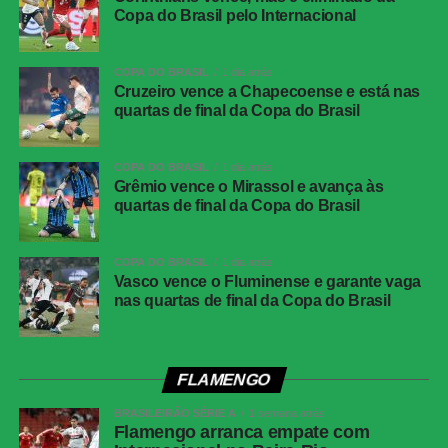
classificação para a próxima fase.
Copa do Brasil pelo Internacional
Nas oitavas de final, o Vasco terá o Olímpia como
COPA DO BRASIL
1 dia atrás
adversário. O primeiro jogo está previsto para a semana
Cruzeiro vence a Chapecoense e está nas
de 12 de agosto, em São Januário, enquanto a partida de
quartas de final da Copa do Brasil
volta deve ocorrer na semana de 19 de agosto.
COPA DO BRASIL
1 dia atrás
Próximos jogos
Grêmio vence o Mirassol e avança às
quartas de final da Copa do Brasil
Vasco x Fluminense
(Copa do Brasil)
Data e horário
: 01 de agosto de 2026 (sábado) às 17h30
COPA DO BRASIL
1 dia atrás
Local
: São Januário, no Rio de Janeiro
Vasco vence o Fluminense e garante vaga
nas quartas de final da Copa do Brasil
Independiente Medellín x Deportivo Cali
(Campeonato
Colombiano)
Data e horário
: 01 de agosto de 2026 (sábado) às 20h10
FLAMENGO
Local
: Estádio Metropolitano Ciudad de Itaguí
BRASILEIRÃO SÉRIE A
1 semana atrás
Flamengo arranca empate com
FICHA