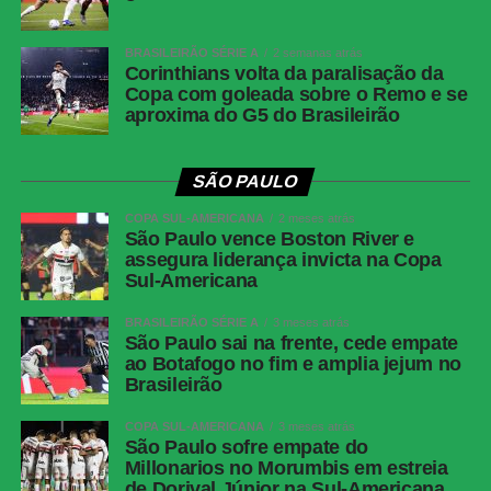
Independiente
Chaux; Esneyder Mena, Mantilla, Varela e
Medellín
Jhan Mena Hinestroza; Didier Moreno
BRASILEIRÃO SÉRIE A
2 semanas atrás
Corinthians volta da paralisação da
(Perlaza) e Loboa (Yony González);
Copa com goleada sobre o Remo e se
Córdoba (Klinger), Martegani e Montaño
aproxima do G5 do Brasileirão
(Cataño); Medina. Técnico: Luis Amaranto
Perea.
SÃO PAULO
COMENTE ABAIXO:
COPA SUL-AMERICANA
2 meses atrás
São Paulo vence Boston River e
assegura liderança invicta na Copa
Sul-Americana
WhatsApp
BRASILEIRÃO SÉRIE A
3 meses atrás
Facebook
São Paulo sai na frente, cede empate
Twitter
ao Botafogo no fim e amplia jejum no
Brasileirão
Messenger
COPA SUL-AMERICANA
3 meses atrás
LinkedIn
São Paulo sofre empate do
Share
Millonarios no Morumbis em estreia
de Dorival Júnior na Sul-Americana