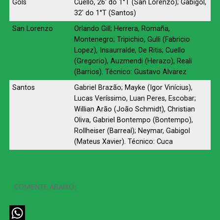
Gols
Cuello, 26′ do 1°T (San Lorenzo); Gabigol,
32′ do 1°T (Santos)
San Lorenzo
Orlando Gill; Herrera, Romaña,
Montenegro; Tripichio, Gulli (Fabricio
Lopez), Insaurralde, De Ritis; Cuello
(Gregorio), Auzmendi (Herazo), Reali
(Barrios). Técnico: Gustavo Alvarez
Santos
Gabriel Brazão; Mayke (Igor Vinícius),
Lucas Veríssimo, Luan Peres, Escobar;
Willian Arão (João Schmidt), Christian
Oliva, Gabriel Bontempo (Bontempo),
Rollheiser (Barreal); Neymar, Gabigol
(Mateus Xavier). Técnico: Cuca
COMENTE ABAIXO: