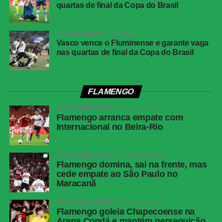
quartas de final da Copa do Brasil
disputa pela esquerda, invadiu a área e rolou para Rony,
que apenas completou para o gol vazio e abriu o placar
para o Santos.
COPA DO BRASIL
1 dia atrás
Vasco vence o Fluminense e garante vaga
nas quartas de final da Copa do Brasil
Depois do gol, a equipe de Cuca administrou a vantagem
com posse de bola e controlou as ações. O Remo tentou
reagir com mudanças ofensivas, mas criou poucas
oportunidades claras. A melhor delas veio aos 35
FLAMENGO
minutos, quando Matheus Alexandre finalizou de fora da
BRASILEIRÃO SÉRIE A
1 semana atrás
área para defesa segura de Gabriel Brazão.
Flamengo arranca empate com
Internacional no Beira-Rio
Com expulsão polêmica, Santos vence o Remo e
confirma vaga nas quartas da Copa do Brasil
BRASILEIRÃO SÉRIE A
2 semanas atrás
Flamengo domina, sai na frente, mas
cede empate ao São Paulo no
O Santos ainda esteve muito perto do segundo gol aos 45
Maracanã
minutos. Neymar recebeu lançamento, dominou com
BRASILEIRÃO SÉRIE A
2 semanas atrás
capricho, saiu cara a cara com o goleiro e tocou por
Flamengo goleia Chapecoense na
cobertura. A bola, porém, passou muito perto da trave
Arena Condá e mantém perseguição