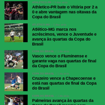
ATHLETICO-PR
3 dias atrás
Athletico-PR bate o Vitória por 2 a
LinkedIn
0 e abre vantagem nas oitavas da
Share
Copa do Brasil
ATLÉTICO-MG
2 dias atrás
Atlético-MG marca nos
acréscimos, vence o Juventude e
avança às quartas da Copa do
Brasil
COPA DO BRASIL
1 dia atrás
Vasco vence o Fluminense e
garante vaga nas quartas de final
da Copa do Brasil
COPA DO BRASIL
1 dia atrás
Cruzeiro vence a Chapecoense e
está nas quartas de final da Copa
do Brasil
COPA DO BRASIL
1 dia atrás
Palmeiras avança às quartas da