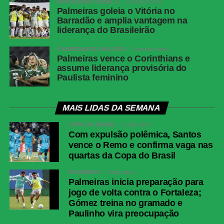
BRASILEIRÃO SÉRIE A
1 semana atrás
Felipe e Mayk; Leonel Picco (Edson Fernando),
Palmeiras goleia o Vitória no
Zé Welison e Zé Ricardo (Jáderson); Jajá
Barradão e amplia vantagem na
(Gabriel Taliari), Yago Pikachu (Matheus
liderança do Brasileirão
Alexandre) e Alef Manga (Vitor Bueno).
Técnico: Léo Condé.
CAMPEONATO PAULISTA
1 semana atrás
Palmeiras vence o Corinthians e
Santos
Gabriel Brazão; Gabriel Menino, Adonis Frías,
assume liderança provisória do
João Ananias e Escobar; João Schmidt
Paulista feminino
(Arão), Christian Oliva (Samuel Pierri), Gabriel
Bontempo (Neymar) e Barreal; Caballero
MAIS LIDAS DA SEMANA
(Rollheiser) e Gabigol (Rony). Técnico: Cuca.
COPA DO BRASIL
2 dias atrás
COMENTE ABAIXO:
Com expulsão polêmica, Santos
vence o Remo e confirma vaga nas
quartas da Copa do Brasil
PALMEIRAS
3 dias atrás
WhatsApp
Palmeiras inicia preparação para
Facebook
jogo de volta contra o Fortaleza;
Gómez treina no gramado e
Twitter
Paulinho vira preocupação
Messenger