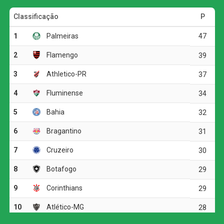
Primeiro tempo marcado por
sustos e expulsão polêmica
O Santos até começou controlando a posse de bola, mas
quase foi surpreendido logo aos dois minutos, quando
Alef Manga apareceu cara a cara com Gabriel Brazão. O
goleiro santista fez grande defesa, e no rebote Jajá Silva
mandou para fora.
A resposta do Peixe veio aos 12 minutos, com Gustavo
Caballero recebendo dentro da área e escorregando na
hora da finalização. Dois minutos depois, o atacante
voltou a assustar ao ser lançado por Barreal, obrigando
Marcelo Rangel a uma boa intervenção.
O lance que mudou o panorama do jogo aconteceu aos
24 minutos. Marllon derrubou Gustavo Caballero na
entrada da área e recebeu cartão amarelo. Após revisão