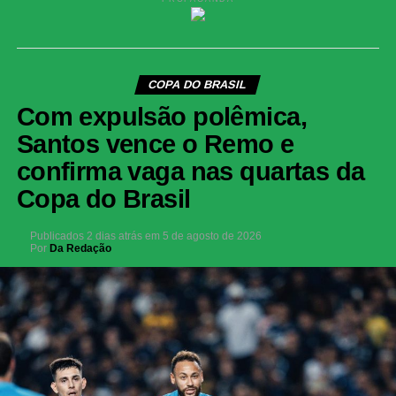
COPA DO BRASIL
Com expulsão polêmica,
Santos vence o Remo e
confirma vaga nas quartas da
Copa do Brasil
Publicados
2 dias atrás
em
5 de agosto de 2026
Por
Da Redação