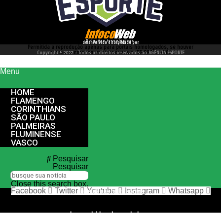
desenvolvido e hospedado por
Permitida a reprodução apenas para portais homologados, se houver
interesse entre em contato conosco 66 99977 4262
Copyright © 2022 - Todos os direitos reservados ao AGÊNCIA ESPORTE
Menu
HOME
FLAMENGO
CORINTHIANS
SÃO PAULO
PALMEIRAS
FLUMINENSE
VASCO
Pesquisar
Pesquisar
Close this search box.
Facebook
Twitter
Youtube
Instagram
Whatsapp
nos siga nas redes sociais
desenvolvido e hospedado por