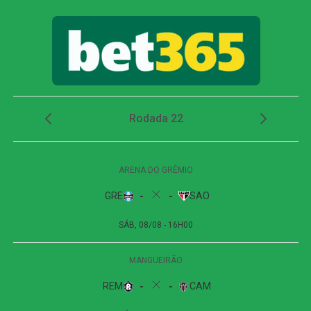
do VAR, porém, o árbitro Anderson Daronco alterou a
decisão e expulsou o zagueiro do Remo por impedir uma
clara oportunidade de gol.
Com um atleta a mais, o Santos passou a pressionar. Aos
32 minutos, Caballero escorou de cabeça e Gabriel
finalizou cruzado para fora. Na sequência, Barreal cobrou
escanteio, Adonis Frías e Gabriel tentaram, mas a defesa
paraense afastou o perigo. Aos 40, Caballero encontrou
Gabriel Bontempo livre na área, porém o volante errou o
domínio e Marcelo Rangel ficou com a bola. Antes do
intervalo, Oliva ainda arriscou de longe e parou na
marcação.
Com expulsão polêmica, Santos vence o Remo e
confirma vaga nas quartas da Copa do Brasil