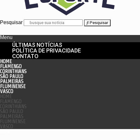
Pesquisar
Pesquisar
Menu
ÚLTIMAS NOTÍCIAS
POLÍTICA DE PRIVACIDADE
CONTATO
HOME
FLAMENGO
CORINTHIANS
SÃO PAULO
PALMEIRAS
FLUMINENSE
VASCO
HOME
FLAMENGO
CORINTHIANS
SÃO PAULO
PALMEIRAS
FLUMINENSE
VASCO
enu