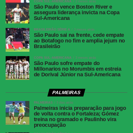
COPA SUL-AMERICANA
2 meses atrás
São Paulo vence Boston River e
Competição
Copa do Brasil — oitavas de final, jogo de volta
assegura liderança invicta na Copa
Local
Sul-Americana
Estádio do Mangueirão, Belém (PA)
Data
04 de agosto de 2026, terça-feira
BRASILEIRÃO SÉRIE A
3 meses atrás
São Paulo sai na frente, cede empate
Horário
21h30, no horário de Brasília
ao Botafogo no fim e amplia jejum no
Brasileirão
Cartões
Remo: Leonel Picco<br>Santos: Gabigol, João
amarelos
Schmidt, Barreal, Oliva e Gabriel Menino
COPA SUL-AMERICANA
3 meses atrás
Cartão
Remo: Marllon
São Paulo sofre empate do
Millonarios no Morumbis em estreia
vermelho
de Dorival Júnior na Sul-Americana
Gol
Rony, aos 28 minutos do segundo tempo
(Santos)
PALMEIRAS
Árbitro
Anderson Daronco (RS)
PALMEIRAS
3 dias atrás
Assistentes
Maira Mastella Moreira (RS) e Michael
Palmeiras inicia preparação para jogo
Stanislau (RS)
de volta contra o Fortaleza; Gómez
treina no gramado e Paulinho vira
VAR
Marco Aurélio Augusto Fazekas Ferreira (MG)
preocupação
Remo
Marcelo Rangel; Marcelinho, Marllon, Matheus