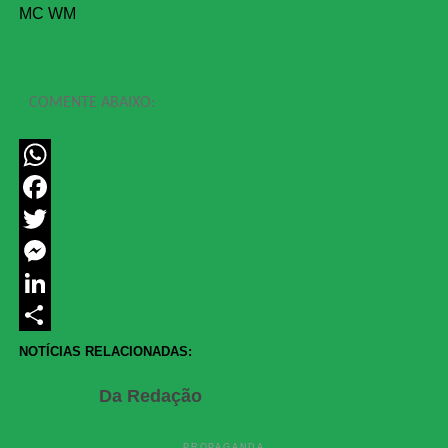
MC WM
COMENTE ABAIXO:
WhatsApp
Facebook
Twitter
Messenger
LinkedIn
Share
NOTÍCIAS RELACIONADAS:
Da Redação
PROPAGANDA