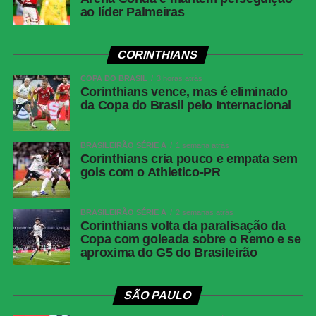
ao líder Palmeiras
direita.
Próximos jogo das equipes
CORINTHIANS
Remo x Atlético-MG
COPA DO BRASIL
3 horas atrás
Corinthians vence, mas é eliminado
Competição:
22ª rodada do Brasileirão 2026
da Copa do Brasil pelo Internacional
Data:
sábado, 8 de agosto de 2026
Horário:
18h30 (de Brasília)
Local:
Etádio Mangueirão, em Belém (PA)
BRASILEIRÃO SÉRIE A
1 semana atrás
Corinthians cria pouco e empata sem
gols com o Athletico-PR
Santos x Athletico-PR
Competição:
22ª rodada do Brasileirão 2026
Data:
domingo, 9 de agosto de 2026
BRASILEIRÃO SÉRIE A
2 semanas atrás
Horário:
18h30 (de Brasília)
Corinthians volta da paralisação da
Copa com goleada sobre o Remo e se
Local:
Vila Belmiro, em Santos (SP)
aproxima do G5 do Brasileirão
FICHA
TÉCNICA
SÃO PAULO
Placar
Remo 0 x 1 Santos