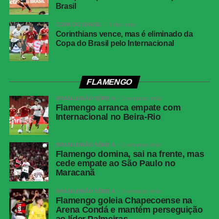
Brasil
FICHA
COPA DO BRASIL
3 dias atrás
TÉCNICA
Corinthians vence, mas é eliminado da
Copa do Brasil pelo Internacional
Partida
Vitória 4 x 0 Athletico-PR
Competição
Copa do Brasil — oitavas de final
Local
Barradão, Salvador (BA)
FLAMENGO
Data
6 de agosto de 2026, quinta-feira
BRASILEIRÃO SÉRIE A
2 semanas atrás
Flamengo arranca empate com
Horário
20h (de Brasília)
Internacional no Beira-Rio
Cartões
Vitória: Caique, Tarzia e Renê; Athletico-PR:
amarelos
Juan Aguirre, Arthur Dias e Mendoza
BRASILEIRÃO SÉRIE A
2 semanas atrás
Cartões
Nenhum
Flamengo domina, sai na frente, mas
vermelhos
cede empate ao São Paulo no
Maracanã
Árbitro
Braulio da Silva Machado (SC)
Assistentes
BRASILEIRÃO SÉRIE A
Gizeli Casaril (SC) e Alex dos Santos (SC)
3 semanas atrás
Flamengo goleia Chapecoense na
VAR
Emerson de Almeida Ferreira (MG)
Arena Condá e mantém perseguição
ao líder Palmeiras