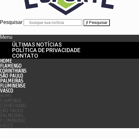
Pesquisar
Pesquisar
Menu
ÚLTIMAS NOTÍCIAS
POLÍTICA DE PRIVACIDADE
CONTATO
HOME
FLAMENGO
CORINTHIANS
SÃO PAULO
PALMEIRAS
FLUMINENSE
VASCO
HOME
FLAMENGO
CORINTHIANS
SÃO PAULO
PALMEIRAS
FLUMINENSE
VASCO
enu