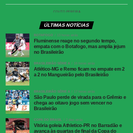
afastar a bola e caiu no gramado. Renê ficou com a sobra
na pequena área e apenas completou para o fundo do
gol, anotando o segundo dele na partida.
ÚLTIMAS NOTÍCIAS
O Athletico-PR ainda teve uma boa oportunidade aos 36
BOTAFOGO
13 horas atrás
minutos. Vargas dominou dentro da área, driblou Brítez e
Fluminense reage no segundo tempo,
bateu rasteiro, mas a bola acertou a trave de Lucas
empata com o Botafogo, mas amplia jejum
no Brasileirão
Arcanjo.
BRASILEIRÃO SÉRIE A
16 horas atrás
Quando o jogo já se encaminhava para o fim, o Vitória
Atlético-MG e Remo ficam no empate em 2
marcou o quarto gol. Aos 47 minutos dos acréscimos,
a 2 no Mangueirão pelo Brasileirão
Fabri avançou pela direita, chegou à linha de fundo e
tocou para o meio da área. Marinho apareceu bem
BRASILEIRÃO SÉRIE A
17 horas atrás
posicionado e finalizou para confirmar a goleada e a
São Paulo perde de virada para o Grêmio e
classificação do time baiano às quartas de final.
chega ao oitavo jogo sem vencer no
Brasileirão
Atlético-MG marca nos acréscimos, vence o
COPA DO BRASIL
2 dias atrás
Vitória goleia Athletico-PR no Barradão e
Juventude e avança às quartas da Copa do Brasil
avança às quartas de final da Copa do