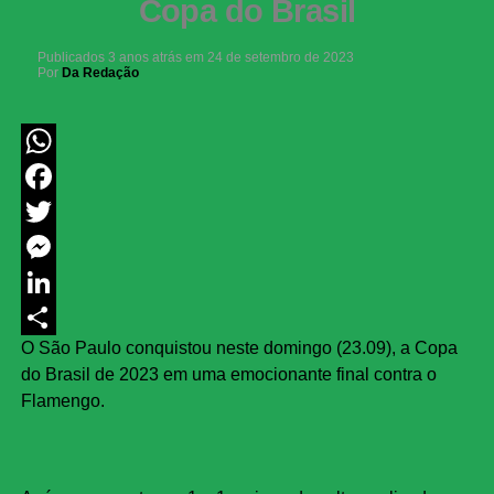
Copa do Brasil
Publicados
3 anos atrás
em
24 de setembro de 2023
Por
Da Redação
WhatsApp
Facebook
Twitter
Messenger
LinkedIn
O São Paulo conquistou neste domingo (23.09), a Copa
Share
do Brasil de 2023 em uma emocionante final contra o
Flamengo.