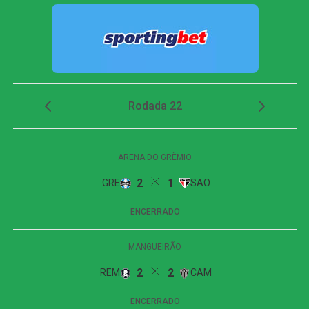
Corinthians vence, mas é eliminado da Copa do
Brasil pelo Internacional
Aos 44 minutos, Matheuzinho arriscou de fora da área,
mas Santos defendeu sem dificuldade. Já nos
acréscimos do primeiro tempo, aos 49, o Vitória ampliou.
Erick recebeu na ponta direita, cortou Luiz Gustavo para
dentro e bateu de esquerda, sem dar chances ao goleiro
adversário. O gol igualou o placar agregado do confronto.
Na etapa final, o Athletico-PR quase marcou aos seis
minutos. Viveros desviou uma cobrança de escanteio na
primeira trave e obrigou Lucas Arcanjo a fazer uma
grande defesa. Na sequência, Arthur Dias pegou o rebote
e finalizou da marca do pênalti, mas parou novamente no
goleiro do Vitória.
A equipe baiana respondeu aos 15 minutos e marcou o
terceiro gol. Erick cobrou escanteio, Santos saiu mal para