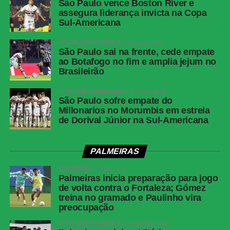
São Paulo vence Boston River e
assegura liderança invicta na Copa
WhatsApp
Sul-Americana
Facebook
BRASILEIRÃO SÉRIE A
3 meses atrás
São Paulo sai na frente, cede empate
Twitter
ao Botafogo no fim e amplia jejum no
Messenger
Brasileirão
LinkedIn
COPA SUL-AMERICANA
3 meses atrás
São Paulo sofre empate do
Share
Millonarios no Morumbis em estreia
de Dorival Júnior na Sul-Americana
PALMEIRAS
PALMEIRAS
5 dias atrás
Palmeiras inicia preparação para jogo
de volta contra o Fortaleza; Gómez
treina no gramado e Paulinho vira
preocupação
BRASILEIRÃO SÉRIE A
2 semanas atrás