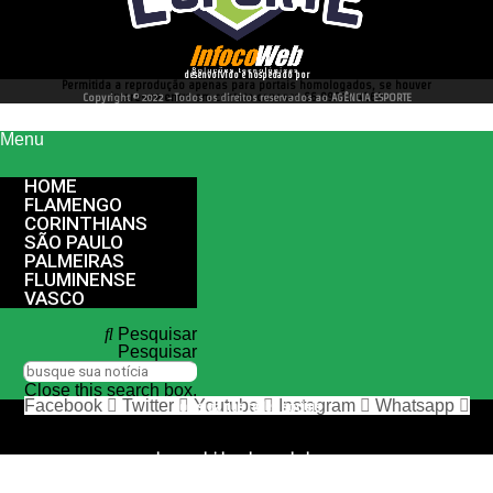
desenvolvido e hospedado por
Permitida a reprodução apenas para portais homologados, se houver
interesse entre em contato conosco 66 99977 4262
Copyright © 2022 - Todos os direitos reservados ao AGÊNCIA ESPORTE
Menu
HOME
FLAMENGO
CORINTHIANS
SÃO PAULO
PALMEIRAS
FLUMINENSE
VASCO
Pesquisar
Pesquisar
Close this search box.
Facebook
Twitter
Youtube
Instagram
Whatsapp
nos siga nas redes sociais
desenvolvido e hospedado por