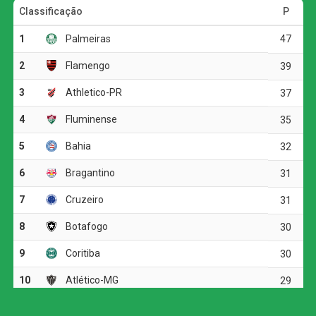
também definirá os mandos de campo.
O jogo
O Vitória precisou de apenas dez minutos para abrir o
placar. Baralhas recebeu a bola próximo à meia-lua e
finalizou colocado. O goleiro Santos não conseguiu
segurar a defesa e espalmou a bola para o meio da área.
Renê aproveitou o rebote e empurrou para as redes.
O Athletico-PR tentou responder aos 15 minutos.
Mendoza acionou Viveros, que avançou pela esquerda e
cruzou rasteiro para Gilberto. O atacante chegou batendo
de primeira, mas mandou por cima. Dois minutos depois,
Viveros recebeu novamente em boa posição, desta vez
pelo lado direito, e finalizou acima do gol defendido por
Lucas Arcanjo.