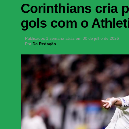
Corinthians cria
gols com o Athle
Publicados
1 semana atrás
em
30 de julho de 2026
Por
Da Redação