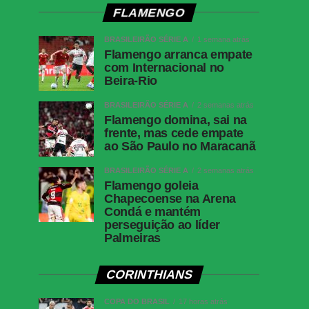
FLAMENGO
BRASILEIRÃO SÉRIE A
1 semana atrás
Flamengo arranca empate
com Internacional no
Beira-Rio
BRASILEIRÃO SÉRIE A
2 semanas atrás
Flamengo domina, sai na
frente, mas cede empate
ao São Paulo no Maracanã
BRASILEIRÃO SÉRIE A
2 semanas atrás
Flamengo goleia
Chapecoense na Arena
Condá e mantém
perseguição ao líder
Palmeiras
CORINTHIANS
COPA DO BRASIL
17 horas atrás