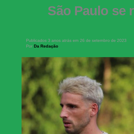
São Paulo se r
Publicados
3 anos atrás
em
26 de setembro de 2023
Por
Da Redação