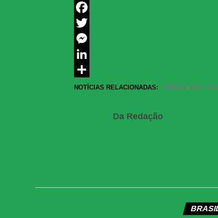
WhatsApp
Facebook
Twitter
Messenger
LinkedIn
Share
NOTÍCIAS RELACIONADAS:
BRASILEIR
CO
Da Redação
BRASI