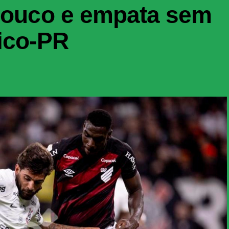
 pouco e empata sem
tico-PR