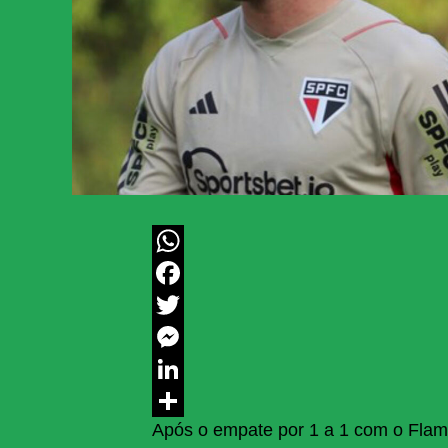
WhatsApp
Facebook
Twitter
Messenger
LinkedIn
Após o empate por 1 a 1 com o Flam
Share