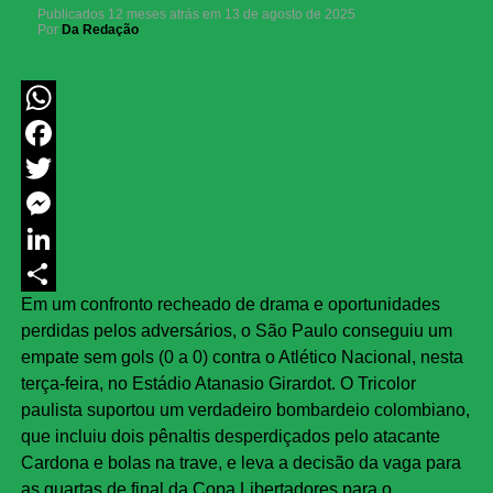
Publicados
12 meses atrás
em
13 de agosto de 2025
Por
Da Redação
WhatsApp
Facebook
Twitter
Messenger
LinkedIn
Em um confronto recheado de drama e oportunidades
Share
perdidas pelos adversários, o São Paulo conseguiu um
empate sem gols (0 a 0) contra o Atlético Nacional, nesta
terça-feira, no Estádio Atanasio Girardot. O Tricolor
paulista suportou um verdadeiro bombardeio colombiano,
que incluiu dois pênaltis desperdiçados pelo atacante
Cardona e bolas na trave, e leva a decisão da vaga para
as quartas de final da Copa Libertadores para o