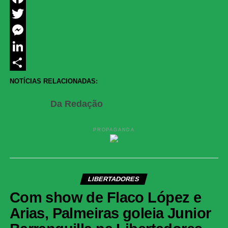
Facebook
Twitter
Messenger
LinkedIn
Share
NOTÍCIAS RELACIONADAS:
Da Redação
PROPAGANDA
LIBERTADORES
Com show de Flaco López e
Arias, Palmeiras goleia Junior