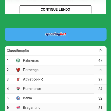
encerrou a fase de grupos do torneio continental. Pelo
lado colombiano, Luis Muriel fez o único gol.
CONTINUE LENDO
Com o resultado, a equipe comandada por Abel Ferreira
fechou sua participação na chave com 11 pontos, na
segunda posição do Grupo F, atrás somente do Cerro
Porteño, que derrotou o Sporting Cristal e chegou aos 13
pontos. Esta é a primeira vez que o Verdão avança para o
mata-mata como vice-líder de grupo desde a chegada do
treinador português ao clube. O Junior Barranquilla deu
adeus à Libertadores e sequer garantiu vaga nos playoffs
da Copa Sul-Americana.
O jogo
A partida começou com um susto para os donos da casa
já no primeiro minuto, quando Rivas finalizou com perigo
por cima da meta defendida por Carlos Miguel. O Verdão,
contudo, não demorou a impor seu ritmo e inaugurou o