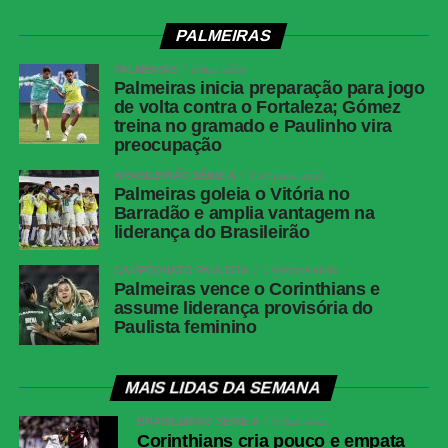
(40′ 1ºT), Jhon Arias (44′ 1ºT),
Andreas Pereira (5′ 2ºT)<br>Junior
PALMEIRAS
Barranquilla: Luis Muriel (35′ 1ºT)
PALMEIRAS
2 dias atrás
Cartões Amarelos
Junior Barranquilla: Yimmi Chará,
Palmeiras inicia preparação para jogo
Jean Pestaña, Juan Ríos
de volta contra o Fortaleza; Gómez
treina no gramado e Paulinho vira
Cartões Vermelhos
Nenhum
preocupação
Arbitragem
Árbitro: Cristian Garay (CHI)
BRASILEIRÃO SÉRIE A
1 semana atrás
<br>Assistentes: Jose Retamal
Palmeiras goleia o Vitória no
(CHI), Miguel Rocha (CHI)<br>VAR:
Barradão e amplia vantagem na
Rodrigo Carvajal (CHI)
liderança do Brasileirão
Palmeiras
Carlos Miguel; Giay, Gustavo Gómez,
CAMPEONATO PAULISTA
1 semana atrás
Murilo, Arthur; Marlon Freitas (Luis
Palmeiras vence o Corinthians e
Pacheco), Andreas Pereira (Lucas
assume liderança provisória do
Paulista feminino
Evangelista), Emiliano Martínez;
Jhon Arias (Felipe Anderson), Allan
(Mauricio), Flaco López (Paulinho).
MAIS LIDAS DA SEMANA
Técnico: Abel Ferreira.
BRASILEIRÃO SÉRIE A
6 dias atrás
Junior Barranquilla
Mauro Silveira; Edwin Herrera,
Corinthians cria pouco e empata
Jhomier Guerrero, Lucas Monzón