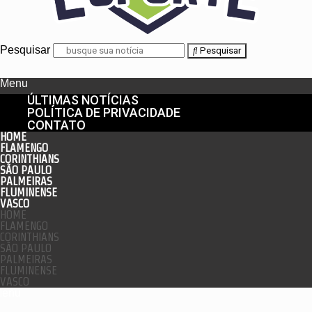
Pesquisar
Pesquisar
Menu
ÚLTIMAS NOTÍCIAS
POLÍTICA DE PRIVACIDADE
CONTATO
HOME
FLAMENGO
CORINTHIANS
SÃO PAULO
PALMEIRAS
FLUMINENSE
VASCO
HOME
FLAMENGO
CORINTHIANS
SÃO PAULO
PALMEIRAS
FLUMINENSE
VASCO
enu