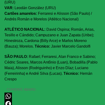
(URU)
VAR:
Leodán González (URU)
Cartões amarelos:
Ferraresi e Alisson (São Paulo) /
Andrés Román e Morelos (Atlético Nacional)
ATLÉTICO NACIONAL:
David Ospina; Román, Arias,
Tesillo e Cándido; Campuzano e Juan Zapata (Uribe);
Hinestroza, Cardona (Billy Arce) e Marlos Moreno
(Bauza); Morelos.
Técnico:
Javier Marcelo Gandolfi
SÃO PAULO:
Rafael; Ferraresi, Alan Franco e Sabino;
Cédric Soares, Marcos Antônio (Luan), Bobadilla (Pablo
Maia), Alisson (Rodriguinho) e Enzo Díaz; Luciano
(Ferreirinha) e André Silva (Lucas).
Técnico:
Hernán
Crespo
COMENTE ABAIXO:
WhatsApp