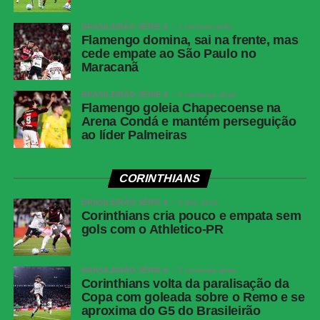
Barranquilla exerceu pressão ofensiva e por pouco não
diminuiu o prejuízo. Muriel e Castrillón protagonizaram as
BRASILEIRÃO SÉRIE A
1 semana atrás
ameaças mais agudas, com Castrillón acertando a trave
Flamengo domina, sai na frente, mas
de Carlos Miguel aos 42 minutos. Nada que estragasse a
cede empate ao São Paulo no
Maracanã
festa alviverde no Allianz Parque.
BRASILEIRÃO SÉRIE A
2 semanas atrás
Próximos jogos
Flamengo goleia Chapecoense na
Arena Condá e mantém perseguição
Palmeiras
ao líder Palmeiras
Jogo
: Palmeiras x Chapecoense
CORINTHIANS
Competição
: Campeonato Brasilerio (18ª rodada)
Data e hora
: 31 de maio de 2026 (domingo), às 16h (de
BRASILEIRÃO SÉRIE A
6 dias atrás
Corinthians cria pouco e empata sem
Brasília)
gols com o Athletico-PR
Local
: Allianz Parque, em São Paulo (SP)
Junior Barranquilla
BRASILEIRÃO SÉRIE A
2 semanas atrás
Corinthians volta da paralisação da
Copa com goleada sobre o Remo e se
Jogo
: Junior Barranquilla x Atlético Nacional
aproxima do G5 do Brasileirão
Competição
: Campeonato Colombiano (Apertura – Jogo