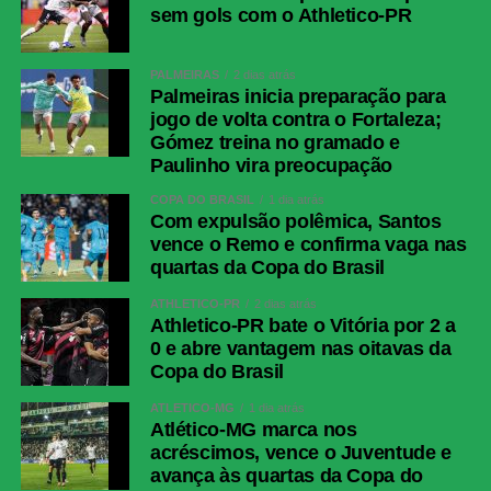
sem gols com o Athletico-PR
(Daniel Rivera), Jean Pestaña
(Canchimbo); Yimmi Chará (Ríos),
Jesús Rivas (Castrillón), Fabian
PALMEIRAS
2 dias atrás
Palmeiras inicia preparação para
Angel, Jermein Peña; Luis Muriel,
jogo de volta contra o Fortaleza;
Guillermo Paiva (Sarmiento).
Gómez treina no gramado e
Paulinho vira preocupação
COMENTE ABAIXO:
COPA DO BRASIL
1 dia atrás
Com expulsão polêmica, Santos
WhatsApp
vence o Remo e confirma vaga nas
quartas da Copa do Brasil
Facebook
ATHLETICO-PR
2 dias atrás
Twitter
Athletico-PR bate o Vitória por 2 a
Messenger
0 e abre vantagem nas oitavas da
Copa do Brasil
LinkedIn
ATLÉTICO-MG
1 dia atrás
Share
Atlético-MG marca nos
acréscimos, vence o Juventude e
avança às quartas da Copa do