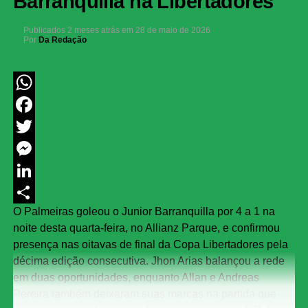
Barranquilla na Libertadores
Publicados
2 meses atrás
em
28 de maio de 2026
Por
Da Redação
WhatsApp
Facebook
Twitter
Messenger
LinkedIn
O Palmeiras goleou o Junior Barranquilla por 4 a 1 na
Share
noite desta quarta-feira, no Allianz Parque, e confirmou
presença nas oitavas de final da Copa Libertadores pela
décima edição consecutiva. Jhon Arias balançou a rede
em duas oportunidades, enquanto Allan e Andreas
Pereira também deixaram suas marcas na partida que