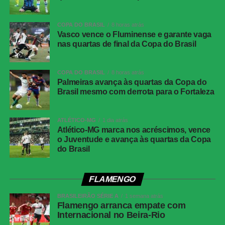
chute violento para fazer 4 a 1. Na sequência, Allan teve
oportunidade de aumentar a goleada, mas foi bloqueado
por Silvera. Os visitantes ainda tentaram esboçar alguma
COPA DO BRASIL
8 horas atrás
Vasco vence o Fluminense e garante vaga
reação e assustaram aos 18 minutos em dois lances de
nas quartas de final da Copa do Brasil
Castrillón. No primeiro, Giay afastou o perigo, e na
segunda tentativa o atacante colombiano mandou para
fora.
COPA DO BRASIL
8 horas atrás
Palmeiras avança às quartas da Copa do
Brasil mesmo com derrota para o Fortaleza
Pouco depois, Juan Ríos recebeu com espaço pelo lado
esquerdo e bateu para o gol, mas a bola desviou em
Murilo. Aos 28 minutos, a arbitragem voltou a assinalar
ATLÉTICO-MG
1 dia atrás
Atlético-MG marca nos acréscimos, vence
penalidade, desta vez a favor do Palmeiras, após lance
o Juventude e avança às quartas da Copa
entre Emiliano Martínez e Ríos. Novamente acionado
do Brasil
pelo VAR, o juiz reviu a jogada e anulou a marcação.
Paulinho ainda incomodou a retaguarda colombiana em
duas oportunidades, primeiro chutando para fora e depois
FLAMENGO
parando no goleiro.
BRASILEIRÃO SÉRIE A
1 semana atrás
Flamengo arranca empate com
Nos instantes derradeiros da partida, o Junior
Internacional no Beira-Rio