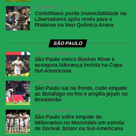
de ida da final)
CORINTHIANS
2 meses atrás
Data e hora
: 2 de junho de 2026 (terça-feira), às 21h30
Corinthians perde invencibilidade na
Libertadores após revés para o
(de Brasília)
Platense na Neo Química Arena
Local
: Estádio Metropolitano Roberto Meléndez, em
Barranquilla (COL)
SÃO PAULO
FICHA TÉCNIA
COPA SUL-AMERICANA
2 meses atrás
Palmeiras 4 x 1
São Paulo vence Boston River e
assegura liderança invicta na Copa
Junior Barranquilla
Sul-Americana
Competição
Copa Libertadores (6ª rodada)
BRASILEIRÃO SÉRIE A
2 meses atrás
Local
Allianz Parque, São Paulo (SP)
São Paulo sai na frente, cede empate
ao Botafogo no fim e amplia jejum no
Data e Horário
28 de maio de 2026 (quinta-feira),
Brasileirão
às 19h (de Brasília)
Público
35.761 torcedores
COPA SUL-AMERICANA
3 meses atrás
São Paulo sofre empate do
Renda
R$ 2.730.474,53
Millonarios no Morumbis em estreia
de Dorival Júnior na Sul-Americana
Gols
Palmeiras: Jhon Arias (5′ 1ºT), Allan