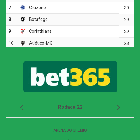
marcador aos cinco minutos. Andreas Pereira encontrou
Flaco López pelo lado esquerdo do ataque, o argentino
levou a melhor sobre a defesa adversária e rolou para
Jhon Arias, que completou de frente para o gol.
Mesmo em vantagem, o Palmeiras seguiu pressionando.
Arias e Andreas Pereira tiveram boas chances de ampliar,
mas esbarraram na pontaria e na intervenção do goleiro
Silvera. O time alviverde mostrava superioridade e criava
jogadas perigosas no ataque, porém falhava nas
finalizações. A imprecisão cobrou seu preço aos 35
minutos, quando Jean Pestaña escapou em velocidade
pelo setor direito e cruzou na medida para Muriel estufar
as redes palmeirenses e deixar tudo igual.
A resposta alviverde veio em seguida com um cabeceio
de Flaco López que explodiu no travessão. Minutos
depois, aos 40, a insistência foi recompensada. Flaco
tabelou com Arthur na área, passou por dois marcadores