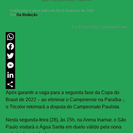
Publicados
4 anos atrás
em
28 de fevereiro de 2022
Por
Da Redação
Por Paulo Pinto / saopaulofc.net
WhatsApp
Facebook
Twitter
Messenger
LinkedIn
Após garantir a vaga para a segunda fase da Copa do
Share
Brasil de 2022 – ao eliminar o Campinense na Paraíba -,
o Tricolor retomará a disputa do Campeonato Paulista.
Nesta segunda-feira (28), às 15h, na Arena Inamar, o São
Paulo visitará o Água Santa em duelo válido pela nona