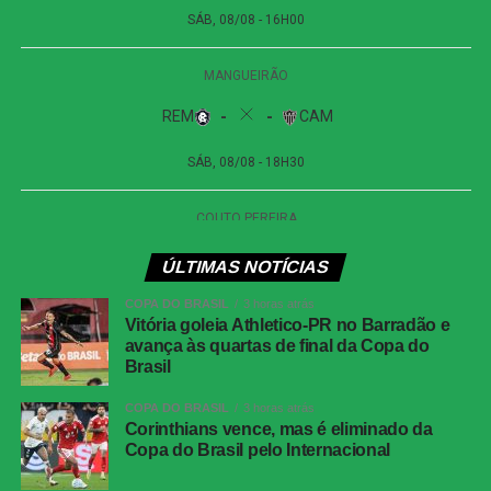
próxima fase do torneio continental.
Próximos jogos
São Paulo
Jogo
: Remo x São Paulo
Competição
: Campeonato Brasileiro (18ª rodada)
Data e horário
: 31 de maio de 2026 (domingo), às 20h30
(de Brasília)
ÚLTIMAS NOTÍCIAS
Local
: Baenão, em Belém (PA)
COPA DO BRASIL
3 horas atrás
Boston River
Vitória goleia Athletico-PR no Barradão e
avança às quartas de final da Copa do
Brasil
Jogo
: Boston River x Liverpool
Competição
: Campeonato Uruguaio (Apertura | 3ª
COPA DO BRASIL
3 horas atrás
rodada)
Corinthians vence, mas é eliminado da
Copa do Brasil pelo Internacional
Data e horário
: 1º de junho de 2026 (segunda-feira), às
15h (de Brasília)