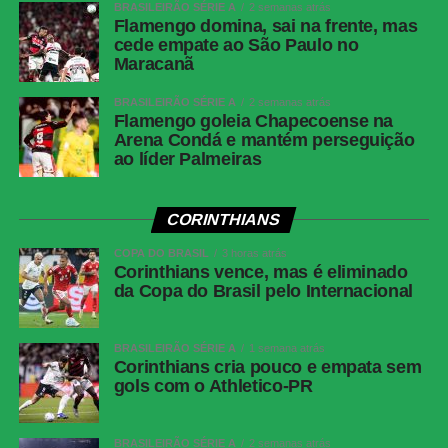
BRASILEIRÃO SÉRIE A
2 semanas atrás
Flamengo domina, sai na frente, mas
cede empate ao São Paulo no
Maracanã
BRASILEIRÃO SÉRIE A
2 semanas atrás
Flamengo goleia Chapecoense na
Arena Condá e mantém perseguição
ao líder Palmeiras
CORINTHIANS
COPA DO BRASIL
3 horas atrás
Corinthians vence, mas é eliminado
da Copa do Brasil pelo Internacional
BRASILEIRÃO SÉRIE A
1 semana atrás
Corinthians cria pouco e empata sem
gols com o Athletico-PR
BRASILEIRÃO SÉRIE A
2 semanas atrás