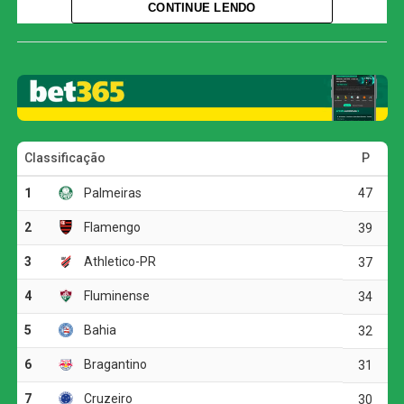
CONTINUE LENDO
O’Higgins, do Chile, terminou na segunda posição e
disputará a fase de repescagem.
O time brasileiro começou em ritmo acelerado e abriu o
placar logo aos quatro minutos de jogo. Em jogada pela
esquerda, Wendell Silva serviu André Silva, que cruzou
rasteiro para a área. Artur dominou com categoria e
finalizou sem chances para o goleiro Juan González.
Mantendo a pressão, o São Paulo ampliou a vantagem
aos 17 minutos, quando Osório lançou Artur pela direita.
O atacante driblou a marcação de Ignácio Fernández e
cruzou em direção a Calleri, mas o defensor Acosta
tentou interceptar e acabou empurrando contra a própria
meta.
Ainda na etapa inicial, o Boston River tentou responder
com finalizações de Bonfiglio e Reyna, mas sem levar
grande perigo ao gol defendido por Rafael. O Tricolor
seguiu criando as melhores chances e quase marcou o