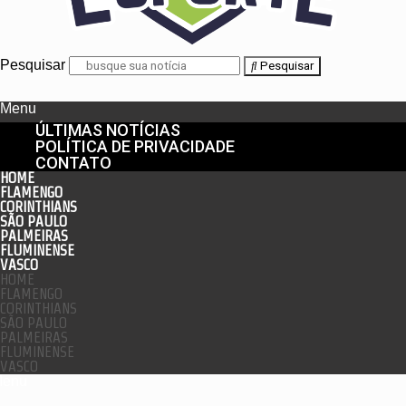
Pesquisar
Pesquisar
Menu
ÚLTIMAS NOTÍCIAS
POLÍTICA DE PRIVACIDADE
CONTATO
HOME
FLAMENGO
CORINTHIANS
SÃO PAULO
PALMEIRAS
FLUMINENSE
VASCO
HOME
FLAMENGO
CORINTHIANS
SÃO PAULO
PALMEIRAS
FLUMINENSE
VASCO
enu