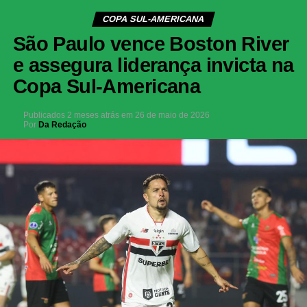
COPA SUL-AMERICANA
São Paulo vence Boston River
e assegura liderança invicta na
Copa Sul-Americana
Publicados
2 meses atrás
em
26 de maio de 2026
Por
Da Redação