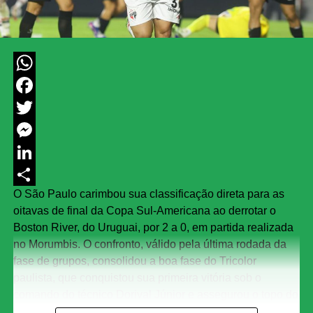
WhatsApp
Facebook
Twitter
Messenger
LinkedIn
O São Paulo carimbou sua classificação direta para as
Share
oitavas de final da Copa Sul-Americana ao derrotar o
Boston River, do Uruguai, por 2 a 0, em partida realizada
no Morumbis. O confronto, válido pela última rodada da
fase de grupos, consolidou a boa fase do Tricolor
paulista, que conquistou sua primeira vitória sob o
comando do técnico Dorival Júnior e assegurou o topo do
Grupo C de maneira invicta, somando 12 pontos. O