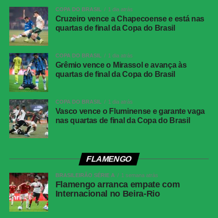
Local
: Parque José Nasazzi, em Montevidéu, no Uruguai
COPA DO BRASIL
1 dia atrás
Cruzeiro vence a Chapecoense e está nas
quartas de final da Copa do Brasil
COMENTE ABAIXO:
COPA DO BRASIL
1 dia atrás
Grêmio vence o Mirassol e avança às
WhatsApp
quartas de final da Copa do Brasil
Facebook
Twitter
COPA DO BRASIL
1 dia atrás
Vasco vence o Fluminense e garante vaga
Messenger
nas quartas de final da Copa do Brasil
LinkedIn
Share
FLAMENGO
BRASILEIRÃO SÉRIE A
1 semana atrás
Flamengo arranca empate com
Internacional no Beira-Rio