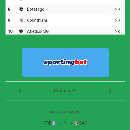
terceiro com Wendell, que parou em boa defesa do
goleiro uruguaio, e em tentativas de Pablo Maia e Calleri
antes do intervalo.
No segundo tempo, o São Paulo manteve a postura
ofensiva e quase ampliou com Ferreirinha, que parou na
marcação após passe de André Silva. Os uruguaios
esboçaram uma reação em cobranças de escanteio e em
um chute perigoso de Muñoa que passou rente à trave.
Aos 31 minutos, o árbitro chegou a assinalar um pênalti
sobre Calleri após cruzamento de Pedro Ferreira, mas a
marcação foi anulada pelo árbitro de vídeo devido a um
impedimento do atacante argentino no início da jogada.
Nos acréscimos, Haller ainda assustou a defesa são-
paulina com um chute forte para fora.
Com a liderança do grupo garantida, o São Paulo agora
aguarda o sorteio da Conmebol, que será realizado nesta
sexta-feira, às 12h, para conhecer seu adversário na