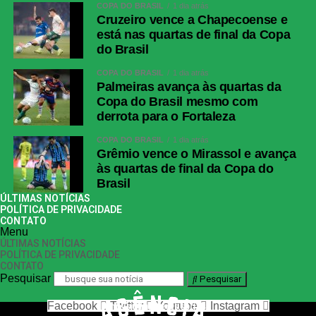
COPA DO BRASIL
1 dia atrás
Cruzeiro vence a Chapecoense e
está nas quartas de final da Copa
do Brasil
COPA DO BRASIL
1 dia atrás
Palmeiras avança às quartas da
Copa do Brasil mesmo com
derrota para o Fortaleza
COPA DO BRASIL
1 dia atrás
Grêmio vence o Mirassol e avança
às quartas de final da Copa do
Brasil
ÚLTIMAS NOTÍCIAS
POLÍTICA DE PRIVACIDADE
CONTATO
Menu
ÚLTIMAS NOTÍCIAS
POLÍTICA DE PRIVACIDADE
CONTATO
Pesquisar
Pesquisar
Facebook
Twitter
Youtube
Instagram
nos siga nas redes sociais