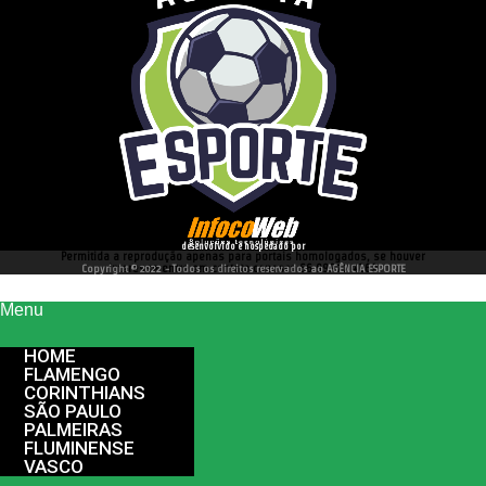
desenvolvido e hospedado por
Permitida a reprodução apenas para portais homologados, se houver
interesse entre em contato conosco 66 99977 4262
Copyright © 2022 - Todos os direitos reservados ao AGÊNCIA ESPORTE
Menu
HOME
FLAMENGO
CORINTHIANS
SÃO PAULO
PALMEIRAS
FLUMINENSE
VASCO