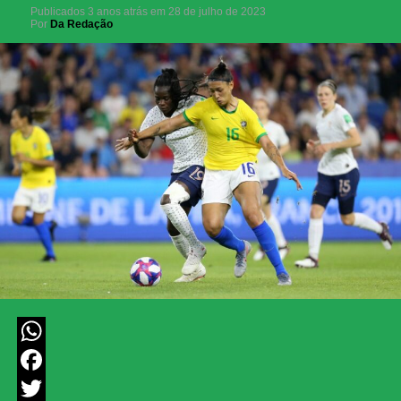
Publicados
3 anos atrás
em
28 de julho de 2023
Por
Da Redação
WhatsApp
Facebook