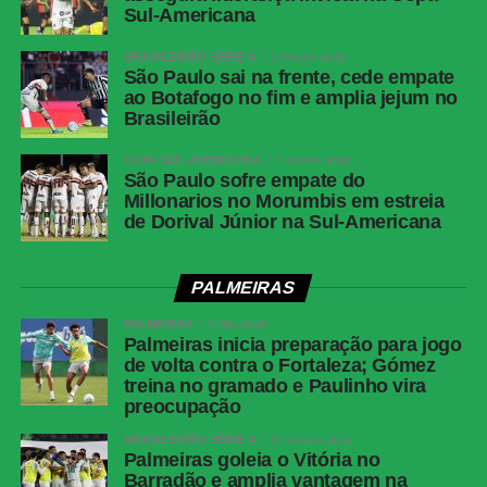
Sul-Americana
detalhe que abriu caminho para o gol decisivo, mas o
controle espanhol já era evidente muito antes.
BRASILEIRÃO SÉRIE A
2 meses atrás
São Paulo sai na frente, cede empate
ao Botafogo no fim e amplia jejum no
FICHA
Brasileirão
TÉCNICA
COPA SUL-AMERICANA
3 meses atrás
São Paulo sofre empate do
Espanha 1
Placar
Millonarios no Morumbis em estreia
de Dorival Júnior na Sul-Americana
X 0
Argentina
PALMEIRAS
Competição
Copa do Mundo —
PALMEIRAS
2 dias atrás
final
Palmeiras inicia preparação para jogo
de volta contra o Fortaleza; Gómez
Data
19 de julho de 2026,
treina no gramado e Paulinho vira
domingo
preocupação
Horário
16h, de Brasília
BRASILEIRÃO SÉRIE A
1 semana atrás
Palmeiras goleia o Vitória no
Local
MetLife Stadium,
Barradão e amplia vantagem na