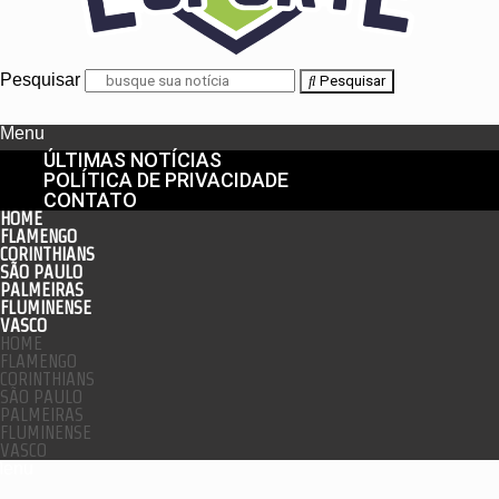
Pesquisar
Pesquisar
Menu
ÚLTIMAS NOTÍCIAS
POLÍTICA DE PRIVACIDADE
CONTATO
HOME
FLAMENGO
CORINTHIANS
SÃO PAULO
PALMEIRAS
FLUMINENSE
VASCO
HOME
FLAMENGO
CORINTHIANS
SÃO PAULO
PALMEIRAS
FLUMINENSE
VASCO
enu