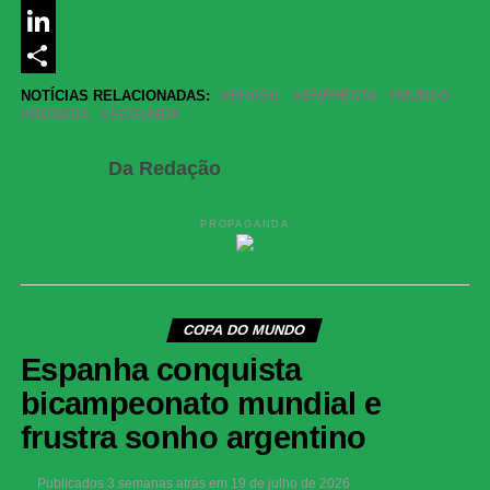
Messenger
LinkedIn
Share
NOTÍCIAS RELACIONADAS:
BRASIL
ENFRENTA
MUNDO
RODADA
SEGUNDA
Da Redação
PROPAGANDA
COPA DO MUNDO
Espanha conquista
bicampeonato mundial e
frustra sonho argentino
Publicados
3 semanas atrás
em
19 de julho de 2026