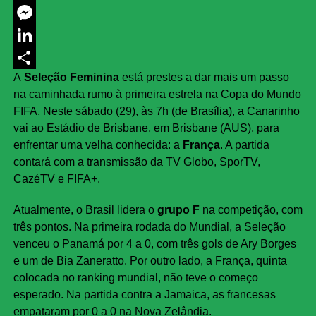
Twitter
Messenger
LinkedIn
A
Seleção Feminina
está prestes a dar mais um passo
Share
na caminhada rumo à primeira estrela na Copa do Mundo
FIFA. Neste sábado (29), às 7h (de Brasília), a Canarinho
vai ao Estádio de Brisbane, em Brisbane (AUS), para
enfrentar uma velha conhecida: a
França
. A partida
contará com a transmissão da TV Globo, SporTV,
CazéTV e FIFA+.
Atualmente, o Brasil lidera o
grupo F
na competição, com
três pontos. Na primeira rodada do Mundial, a Seleção
venceu o Panamá por 4 a 0, com três gols de Ary Borges
e um de Bia Zaneratto. Por outro lado, a França, quinta
colocada no ranking mundial, não teve o começo
esperado. Na partida contra a Jamaica, as francesas
empataram por 0 a 0 na Nova Zelândia.