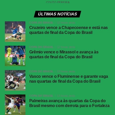
Martinez. Cinco minutos depois, Cucurella tentou de
longe e também levou perigo. A Argentina, por sua vez,
encerrou o primeiro tempo sem nenhuma finalização a
ÚLTIMAS NOTÍCIAS
gol, demonstrando dificuldade para escapar da marcação
COPA DO BRASIL
12 horas atrás
espanhola.
Cruzeiro vence a Chapecoense e está nas
quartas de final da Copa do Brasil
Na segunda etapa, a Fúria manteve a postura ofensiva.
Com menos de um minuto, Baena avançou pela
COPA DO BRASIL
12 horas atrás
esquerda e bateu colocado, mas o goleiro argentino
Grêmio vence o Mirassol e avança às
agarrou. Aos 18 e aos 21, Dani Olmo e Ferrán Torres
quartas de final da Copa do Brasil
obrigaram Dibu Martinez a trabalhar novamente. Aos 31,
Pedri carregou a bola e finalizou em cima do arqueiro. Na
COPA DO BRASIL
13 horas atrás
sequência, Cubarsí arriscou de fora da área e parou em
Vasco vence o Fluminense e garante vaga
mais uma defesa.
nas quartas de final da Copa do Brasil
O cenário se complicou ainda mais para a Argentina aos
COPA DO BRASIL
13 horas atrás
47 minutos, quando Enzo Fernández cometeu falta dura
Palmeiras avança às quartas da Copa do
em Cubarsí, recebeu o segundo amarelo e foi expulso.
Brasil mesmo com derrota para o Fortaleza
Com um jogador a mais, a Espanha quase definiu o jogo