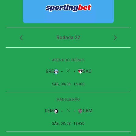
Brasil como as únicas seleções bicampeãs consecutivas
do torneio. Os sul-americanos, que haviam vencido em
1978, 1986 e 2022, não conseguiram repetir o feito.
O jogo
O início da partida foi movimentado. Aos quatro minutos,
Lamine Yamal trocou passes com Dani Olmo na entrada
da área e arriscou com a perna esquerda. A bola desviou
em Lisandro Martínez, mas Dibu Martinez reagiu bem e
evitou o gol. A Argentina respondeu imediatamente, com
Julián Álvarez roubando a bola no meio e servindo Messi
nas costas da zaga. O goleiro Unai Simón, no entanto,
saiu rápido e cortou o lance.
A partir desse momento, o jogo perdeu intensidade. A
Espanha controlou a posse de bola e só voltou a
ameaçar aos 37 minutos, quando Oyarzabal recebeu na
entrada da área e bateu rasteiro, parando em Dibu