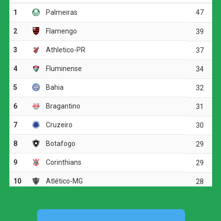
Screenshot
O triunfo espanhol guardou semelhanças
impressionantes com a primeira conquista mundial do
país, em 2010. Assim como naquela ocasião, quando
Andrés Iniesta, então jogador do Barcelona, decidiu a
final contra a Holanda na prorrogação, desta vez foi um
atleta do mesmo clube — Ferrán Torres — quem
apareceu no momento decisivo para balançar as redes e
garantir o bicampeonato.
A Argentina, por sua vez, perdeu a oportunidade de
levantar a taça pela quarta vez e de se juntar a Itália e