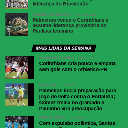
Nova Jersey,
liderança do Brasileirão
Estados Unidos
CAMPEONATO PAULISTA
1 semana atrás
Público
80.663 torcedores
Palmeiras vence o Corinthians e
assume liderança provisória do
GOL E
Paulista feminino
CARTÕES
Gol
Ferrán Torres, aos 1
—
minuto do segundo
MAIS LIDAS DA SEMANA
tempo da
BRASILEIRÃO SÉRIE A
7 dias atrás
prorrogação
Corinthians cria pouco e empata
sem gols com o Athletico-PR
Cartões
Nenhum
Lisandro Martínez,
amarelos
Paredes, Enzo
Fernández, Lionel
PALMEIRAS
2 dias atrás
Scaloni e Mac Allister
Palmeiras inicia preparação para
jogo de volta contra o Fortaleza;
Cartão
Nenhum
Enzo Fernández
Gómez treina no gramado e
vermelho
Paulinho vira preocupação
ARBITRAGEM
COPA DO BRASIL
1 dia atrás
Árbitro
Slavko Vincic (ESL)
Com expulsão polêmica, Santos