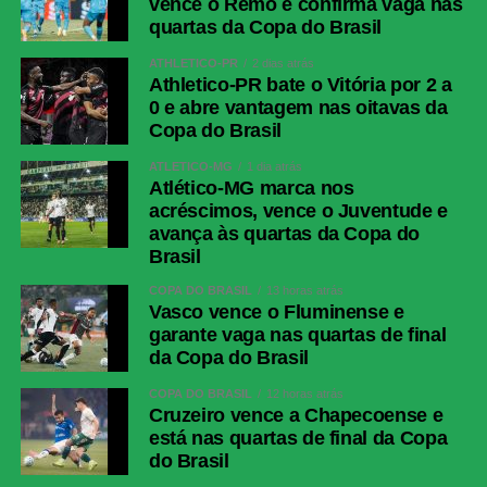
vence o Remo e confirma vaga nas
Assistentes
Tomaz Klancnik
quartas da Copa do Brasil
(ESL) e Andraz
Kovacic (ESL)
ATHLETICO-PR
2 dias atrás
Athletico-PR bate o Vitória por 2 a
VAR
Bastian Dankert
0 e abre vantagem nas oitavas da
(ALE)
Copa do Brasil
ESPANHA
ARGENTINA
ATLÉTICO-MG
1 dia atrás
ESCALAÇÕES
Atlético-MG marca nos
acréscimos, vence o Juventude e
SELEÇÕES
Unai Simón; Pedro
Dibu Martínez; Montiel
avança às quartas da Copa do
Porro, Cubarsí,
(Molina), Cuti Romero
Brasil
Laporte (Eric
(Medina), Lisandro
COPA DO BRASIL
13 horas atrás
García) e Cucurella;
Martínez (Otamendi) e
Vasco vence o Fluminense e
Rodri (Zubimendi),
Tagliafico; Enzo
garante vaga nas quartas de final
Fabián Ruiz (Pedri)
Fernández, Mac
da Copa do Brasil
e Dani Olmo
Allister, De Paul
(Merino); Lamine
(Simeone) e Messi;
COPA DO BRASIL
12 horas atrás
Cruzeiro vence a Chapecoense e
Yamal, Álex Baena
Nico González
está nas quartas de final da Copa
(Nico Williams) e
(Paredes) e Julián
do Brasil
Oyarzabal (Ferrán
Álvarez (Senesi).