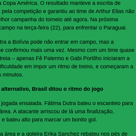
Copa América. O resultado manteve a escrita de
s pela competição e garantiu ao time de Arthur Elias não
lhor campanha do torneio até agora. Na próxima
campo na terça-feira (22), para enfrentar o Paraguai.
ntra a Bolívia pode não entrar em campo, mas a
a se confirmou mais uma vez. Mesmo com um time quase
reia – apenas Fê Palermo e Gabi Portilho iniciaram a
 dificuldade em impor um ritmo de treino, e começaram a
s minutos.
lternativo, Brasil ditou o ritmo do jogo
a jogada ensaiada. Fátima Dutra bateu o escanteio para
rea. A atacante arriscou de lá uma finalização,
e bateu alto para marcar um bonito gol.
da área e a goleira Erika Sanchez rebateu nos pés de