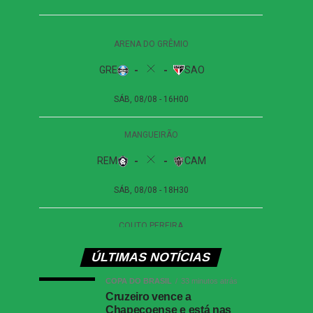
ÚLTIMAS NOTÍCIAS
COPA DO BRASIL
33 minutos atrás
Cruzeiro vence a
Chapecoense e está nas