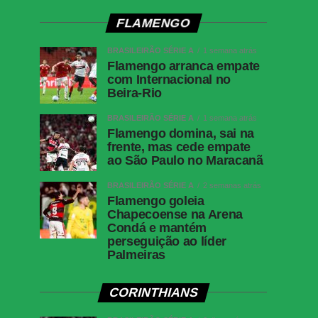
FLAMENGO
BRASILEIRÃO SÉRIE A
1 semana atrás
Flamengo arranca empate
com Internacional no
Beira-Rio
BRASILEIRÃO SÉRIE A
1 semana atrás
Flamengo domina, sai na
frente, mas cede empate
ao São Paulo no Maracanã
BRASILEIRÃO SÉRIE A
2 semanas atrás
Flamengo goleia
Chapecoense na Arena
Condá e mantém
perseguição ao líder
Palmeiras
CORINTHIANS