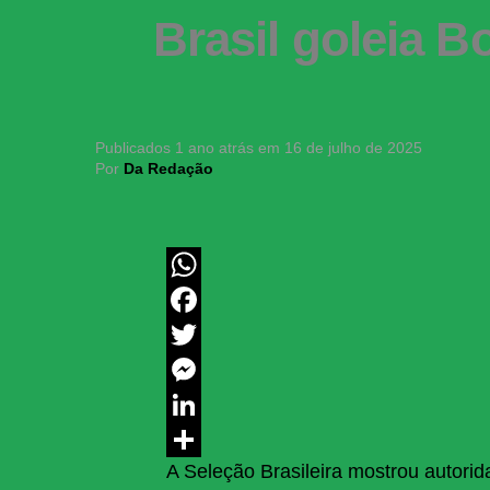
Brasil goleia B
Publicados
1 ano atrás
em
16 de julho de 2025
Por
Da Redação
WhatsApp
Facebook
Twitter
Messenger
LinkedIn
A Seleção Brasileira mostrou autorid
Share