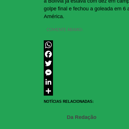
a Bolívia já estava com dez em cam
golpe final e fechou a goleada em 6 
América.
COMENTE ABAIXO:
WhatsApp
Facebook
Twitter
Messenger
LinkedIn
Share
NOTÍCIAS RELACIONADAS:
Da Redação