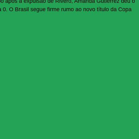
po após a expulsão de Rivero, Amanda Gutierrez deu o
a 0. O Brasil segue firme rumo ao novo título da Copa