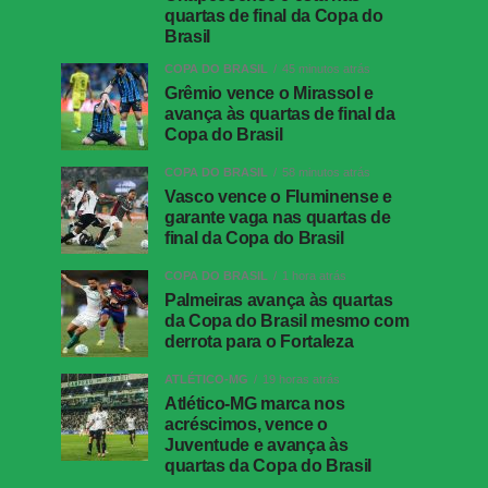
quartas de final da Copa do
Brasil
COPA DO BRASIL
45 minutos atrás
Grêmio vence o Mirassol e
avança às quartas de final da
Copa do Brasil
COPA DO BRASIL
58 minutos atrás
Vasco vence o Fluminense e
garante vaga nas quartas de
final da Copa do Brasil
COPA DO BRASIL
1 hora atrás
Palmeiras avança às quartas
da Copa do Brasil mesmo com
derrota para o Fortaleza
ATLÉTICO-MG
19 horas atrás
Atlético-MG marca nos
acréscimos, vence o
Juventude e avança às
quartas da Copa do Brasil