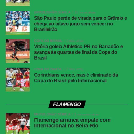
Local:
estádio municipal de El Alto (BOL)
BRASILEIRÃO SÉRIE A
15 horas atrás
Data:
09/09/2025 (terça-feira)
São Paulo perde de virada para o Grêmio e
chega ao oitavo jogo sem vencer no
Horário:
20h30 (de Brasília)
Brasileirão
Árbitro:
Cristian Garay (CHI)
COPA DO BRASIL
2 dias atrás
Vitória goleia Athletico-PR no Barradão e
avança às quartas de final da Copa do
Assistentes:
Miguel Rocha (CHI) e Juan Serrano (CHI)
Brasil
VAR:
Rodrigo Carvajal (CHI)
COPA DO BRASIL
2 dias atrás
Corinthians vence, mas é eliminado da
Amarelos:
Bruno Guimarães e Fabrício Bruno
Copa do Brasil pelo Internacional
Gols:
Miguelito (48’/1ºT)
FLAMENGO
Bolívia:
Lampe; Diego Medina (Yomar Rocha), Haquín,
Morales e Roberto Fernández; Villamíl, Robson Matheus
BRASILEIRÃO SÉRIE A
2 semanas atrás
Flamengo arranca empate com
e Ervin Vaca (Hector Cuellar); Miguelito, Enzo Monteiro
Internacional no Beira-Rio
(Algarañaz) e Moisés Paniagua. Técnico: Óscar Villegas