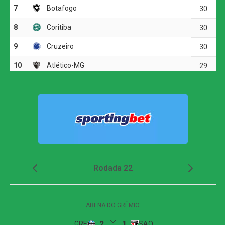
Apoiada pela torcida e adaptada às condições extremas,
a seleção boliviana se mostrou mais agressiva, levando
perigo à meta defendida por Alisson. O esforço foi
recompensado nos acréscimos do primeiro tempo,
quando o pênalti foi assinalado e Miguelito converteu,
abrindo o placar.
No segundo tempo, mesmo com as substituições
promovidas por Ancelotti – que incluiu nomes como
Estêvão, Raphinha e João Pedro na tentativa de acelerar
o ritmo –, o Brasil continuou com dificuldades em criar
jogadas e furar o bloqueio boliviano. A Bolívia, por sua
vez, concentrou-se em administrar a vantagem mínima,
garantindo um resultado de extrema importância para
suas aspirações.
Com a vitória, a Bolívia assegurou a sétima colocação
nas Eliminatórias, desbancando a Venezuela (que
perdeu para a Colômbia) e conquistando uma vaga na