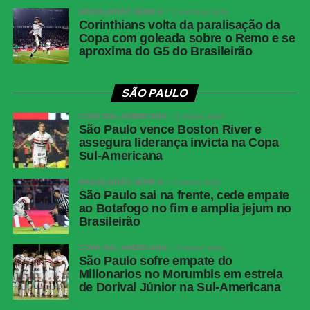
BRASILEIRÃO SÉRIE A
2 semanas atrás
Corinthians volta da paralisação da
Copa com goleada sobre o Remo e se
aproxima do G5 do Brasileirão
SÃO PAULO
COPA SUL-AMERICANA
2 meses atrás
São Paulo vence Boston River e
assegura liderança invicta na Copa
Sul-Americana
BRASILEIRÃO SÉRIE A
3 meses atrás
São Paulo sai na frente, cede empate
ao Botafogo no fim e amplia jejum no
Brasileirão
COPA SUL-AMERICANA
3 meses atrás
São Paulo sofre empate do
Millonarios no Morumbis em estreia
de Dorival Júnior na Sul-Americana