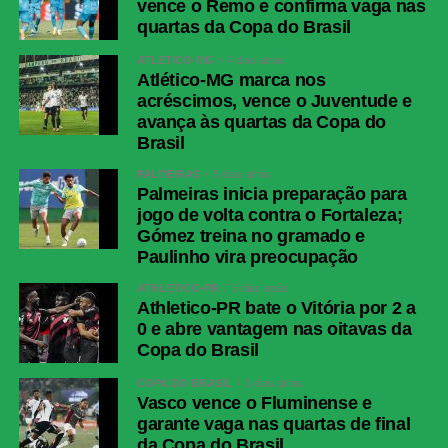
vence o Remo e confirma vaga nas
quartas da Copa do Brasil
ATLÉTICO-MG
4 dias atrás
Atlético-MG marca nos
acréscimos, vence o Juventude e
avança às quartas da Copa do
Brasil
PALMEIRAS
5 dias atrás
Palmeiras inicia preparação para
jogo de volta contra o Fortaleza;
Gómez treina no gramado e
Paulinho vira preocupação
ATHLETICO-PR
5 dias atrás
Athletico-PR bate o Vitória por 2 a
0 e abre vantagem nas oitavas da
Copa do Brasil
COPA DO BRASIL
3 dias atrás
Vasco vence o Fluminense e
garante vaga nas quartas de final
da Copa do Brasil