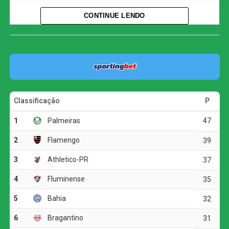
sua equipe sem sofrer gols.
CONTINUE LENDO
O único tento da partida foi anotado por Miguelito, em
cobrança de pênalti, após Bruno Guimarães cometer falta
sobre Fernández dentro da área. Antes deste confronto, o
retrospecto de Ancelotti era de um empate fora de casa
contra o Equador, em sua estreia, e vitórias sobre
Paraguai e Chile em território brasileiro, mantendo a meta
invicta até então.
A partida foi fortemente influenciada pelos efeitos da
altitude. Apesar de ter escalado jogadores com menor
desgaste, a equipe brasileira mostrou-se pouco incisiva e
priorizou a economia de energia, visivelmente afetada
pelo ar rarefeito. A preocupação em se poupar superou a
busca pelo gol, resultando em um desempenho aquém
do esperado.
Por outro lado, a Bolívia soube capitalizar o “fator casa”.