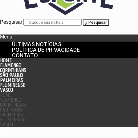
Pesquisar
Pesquisar
Menu
ÚLTIMAS NOTÍCIAS
POLÍTICA DE PRIVACIDADE
CONTATO
HOME
FLAMENGO
CORINTHIANS
SÃO PAULO
PALMEIRAS
FLUMINENSE
VASCO
HOME
FLAMENGO
CORINTHIANS
SÃO PAULO
PALMEIRAS
FLUMINENSE
VASCO
enu