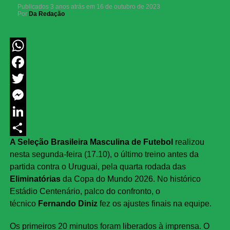
Publicados
3 anos atrás
em
16 de outubro de 2023
Por
Da Redação
WhatsApp
Facebook
Twitter
Messenger
LinkedIn
A Seleção Brasileira Masculina de Futebol
realizou
Share
nesta segunda-feira (17.10), o último treino antes da
partida contra o Uruguai, pela quarta rodada das
Eliminatórias
da Copa do Mundo 2026. No histórico
Estádio Centenário, palco do confronto, o
técnico
Fernando Diniz
fez os ajustes finais na equipe.
Os primeiros 20 minutos foram liberados à imprensa. O