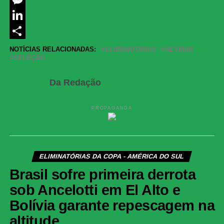
Messenger
LinkedIn
Share
NOTÍCIAS RELACIONADAS:
ELIMINATORIAS
NEYMAR
SELEÇÃO
Da Redação
PROPAGANDA
ELIMINATÓRIAS DA COPA - AMÉRICA DO SUL
Brasil sofre primeira derrota
sob Ancelotti em El Alto e
Bolívia garante repescagem na
altitude