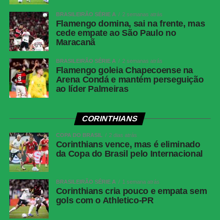
Brasil:
Alisson; Vitinho (Marquinhos), Fabrício Bruno,
BRASILEIRÃO SÉRIE A
2 semanas atrás
Alexsandro e Caio Henrique; Andrey Santos (Jean
Flamengo domina, sai na frente, mas
cede empate ao São Paulo no
Lucas), Bruno Guimarães e Paquetá; Luiz Henrique
Maracanã
(Estêvão), Samuel Lino (Raphinha) e Richarlison (João
Pedro). Técnico: Carlo Ancelotti.
BRASILEIRÃO SÉRIE A
2 semanas atrás
Flamengo goleia Chapecoense na
Arena Condá e mantém perseguição
COMENTE ABAIXO:
ao líder Palmeiras
CORINTHIANS
WhatsApp
COPA DO BRASIL
2 dias atrás
Facebook
Corinthians vence, mas é eliminado
Twitter
da Copa do Brasil pelo Internacional
Messenger
BRASILEIRÃO SÉRIE A
1 semana atrás
LinkedIn
Corinthians cria pouco e empata sem
Share
gols com o Athletico-PR