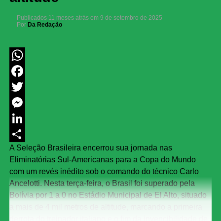
Publicados
11 meses atrás
em
9 de setembro de 2025
Por
Da Redação
WhatsApp
Facebook
Twitter
Messenger
LinkedIn
A Seleção Brasileira encerrou sua jornada nas
Share
Eliminatórias Sul-Americanas para a Copa do Mundo
com um revés inédito sob o comando do técnico Carlo
Ancelotti. Nesta terça-feira, o Brasil foi superado pela
Bolívia por 1 a 0 no Estádio Municipal de El Alto, situado
a mais de 4 mil metros de altitude, marcando a primeira
derrota do treinador italiano e o fim da invencibilidade de