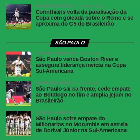
BRASILEIRÃO SÉRIE A
2 semanas atrás
Corinthians volta da paralisação da
Copa com goleada sobre o Remo e se
aproxima do G5 do Brasileirão
SÃO PAULO
COPA SUL-AMERICANA
2 meses atrás
São Paulo vence Boston River e
assegura liderança invicta na Copa
Sul-Americana
BRASILEIRÃO SÉRIE A
3 meses atrás
São Paulo sai na frente, cede empate
ao Botafogo no fim e amplia jejum no
Brasileirão
COPA SUL-AMERICANA
3 meses atrás
São Paulo sofre empate do
Millonarios no Morumbis em estreia
de Dorival Júnior na Sul-Americana