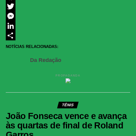
Facebook
Twitter
Messenger
LinkedIn
Share
NOTÍCIAS RELACIONADAS:
Da Redação
PROPAGANDA
TÊNIS
João Fonseca vence e avança
às quartas de final de Roland
Garros