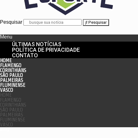
Pesquisar
Pesquisar
Menu
ÚLTIMAS NOTÍCIAS
POLÍTICA DE PRIVACIDADE
CONTATO
HOME
FLAMENGO
CORINTHIANS
SÃO PAULO
PALMEIRAS
FLUMINENSE
VASCO
HOME
FLAMENGO
CORINTHIANS
SÃO PAULO
PALMEIRAS
FLUMINENSE
VASCO
enu