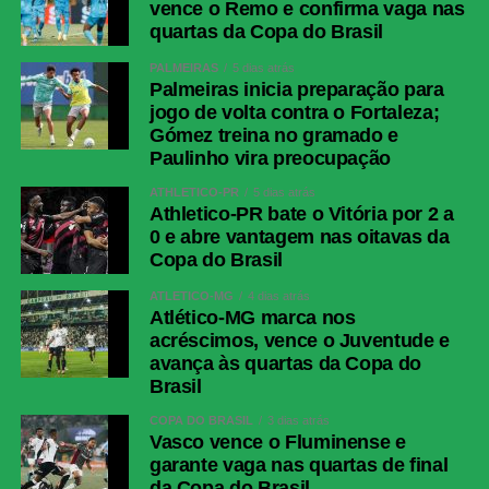
vence o Remo e confirma vaga nas
quartas da Copa do Brasil
PALMEIRAS
5 dias atrás
Palmeiras inicia preparação para
jogo de volta contra o Fortaleza;
Gómez treina no gramado e
Paulinho vira preocupação
ATHLETICO-PR
5 dias atrás
Athletico-PR bate o Vitória por 2 a
0 e abre vantagem nas oitavas da
Copa do Brasil
ATLÉTICO-MG
4 dias atrás
Atlético-MG marca nos
acréscimos, vence o Juventude e
avança às quartas da Copa do
Brasil
COPA DO BRASIL
3 dias atrás
Vasco vence o Fluminense e
garante vaga nas quartas de final
da Copa do Brasil