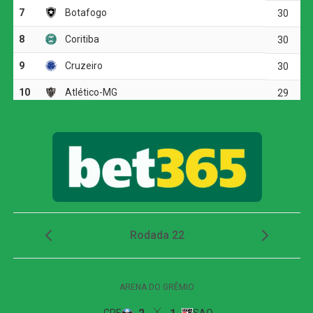
em busca de uma vaga inédita entre os semifinalistas.
Placar da partida
João Fonseca:
7 / 7 / 5 / 6
Casper Ruud:
5 / 6 / 7 / 2
Campanha
Fonseca chegou às oitavas após eliminar Novak
Djokovic.
A vitória sobre Ruud confirmou a sequência de
grande fase do brasileiro.
Mensik será o próximo adversário nas quartas.
COMENTE ABAIXO: