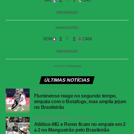
WhatsApp
Facebook
Twitter
Messenger
LinkedIn
Share
ÚLTIMAS NOTÍCIAS
BOTAFOGO
2 horas atrás
Fluminense reage no segundo tempo,
empata com o Botafogo, mas amplia jejum
no Brasileirão
BRASILEIRÃO SÉRIE A
5 horas atrás
Atlético-MG e Remo ficam no empate em 2
a 2 no Mangueirão pelo Brasileirão