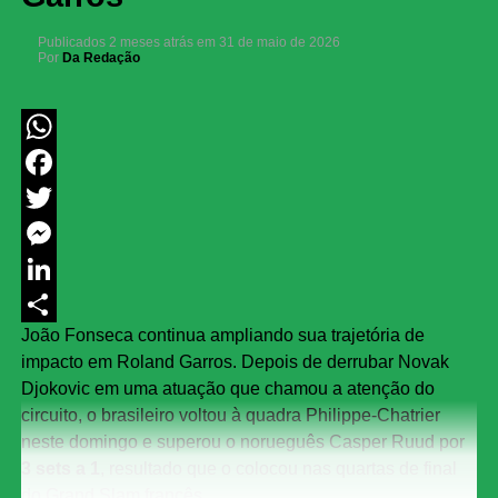
Publicados
2 meses atrás
em
31 de maio de 2026
Por
Da Redação
WhatsApp
Facebook
Twitter
Messenger
LinkedIn
João Fonseca continua ampliando sua trajetória de
Share
impacto em Roland Garros. Depois de derrubar Novak
Djokovic em uma atuação que chamou a atenção do
circuito, o brasileiro voltou à quadra Philippe-Chatrier
neste domingo e superou o norueguês Casper Ruud por
3 sets a 1
, resultado que o colocou nas quartas de final
do Grand Slam francês.