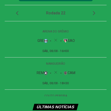
Seleção do Cariocão 2026
Goleiro: Fábio (Fluminense)
Lateral direito: Pumita (Vasco)
Zagueiros: Léo Pereira (Flamengo) e Jemmes
(Fluminense)
Lateral esquerdo: Matheus Julião (Madureira)
Volantes: Martinelli (Fluminense) e Danilo (Botafogo)
Meia: Lucho Acosta (Fluminense)
Atacantes: Kevin Serna (Fluminense), Patryck Ferreira
(Bangu) e Pedro (Flamengo)
Técnico: Luís Zubeldía (Fluminense)
COMENTE ABAIXO:
WhatsApp
ÚLTIMAS NOTÍCIAS
Facebook