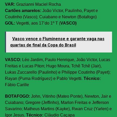
VAR:
Grazianni Maciel Rocha
Cartões amarelos:
João Victor, Paulinho, Payet e
Coutinho (Vasco); Cuiabano e Newton (Botafogo)
GOL
:
Vegetti, aos 17’do 1º T (
VASCO)
Vasco vence o Fluminense e garante vaga nas
quartas de final da Copa do Brasil
VASCO:
Léo Jardim, Paulo Henrique, João Victor, Lucas
Freitas e Lucas Piton; Hugo Moura, Tchê Tchê (Jair),
Lukas Zuccarello (Paulinho) e Philippe Coutinho (Payet);
Rayan (Puma Rodríguez) e Pablo Vegetti.
Técnico:
Fábio Carille
BOTAFOGO:
John, Vitinho (Mateo Ponte), Newton, Jair e
Cuiabano; Gregore (Jeffinho), Marlon Freitas e Jefferson
Savarino; Matheus Martins (Kayke), Rwan Cruz (Yarlen) e
Igor Jesus.
Técnico:
Cláudio Caçapa