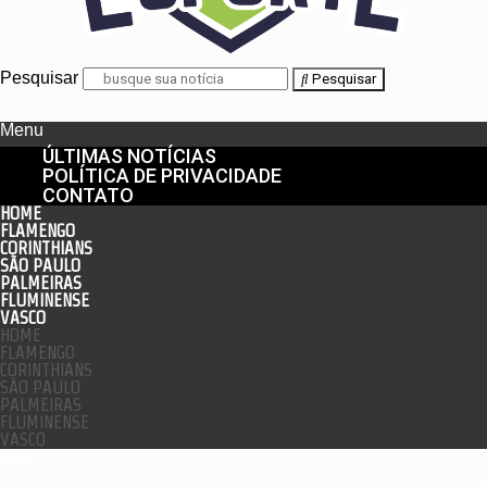
Pesquisar
Pesquisar
Menu
ÚLTIMAS NOTÍCIAS
POLÍTICA DE PRIVACIDADE
CONTATO
HOME
FLAMENGO
CORINTHIANS
SÃO PAULO
PALMEIRAS
FLUMINENSE
VASCO
HOME
FLAMENGO
CORINTHIANS
SÃO PAULO
PALMEIRAS
FLUMINENSE
VASCO
enu