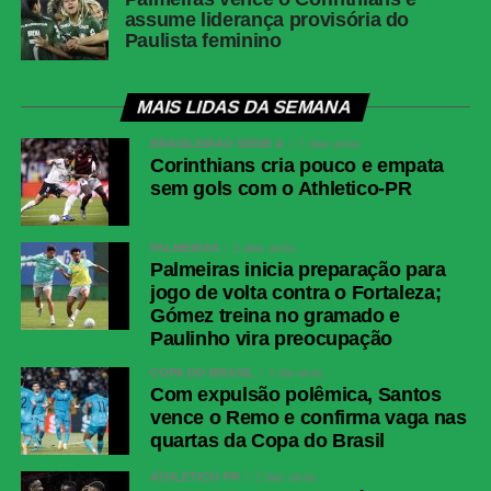
assume liderança provisória do
Paulista feminino
MAIS LIDAS DA SEMANA
BRASILEIRÃO SÉRIE A
7 dias atrás
Corinthians cria pouco e empata
sem gols com o Athletico-PR
PALMEIRAS
2 dias atrás
Palmeiras inicia preparação para
jogo de volta contra o Fortaleza;
Gómez treina no gramado e
Paulinho vira preocupação
COPA DO BRASIL
1 dia atrás
Com expulsão polêmica, Santos
vence o Remo e confirma vaga nas
quartas da Copa do Brasil
ATHLETICO-PR
2 dias atrás