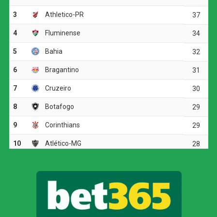
esquerdo Matheus Julião, do Madureira, e o atacante
Patryck Ferreira, do Bangu.
Revelação e artilharia
O prêmio de revelação do Campeonato Carioca ficou
com Lucas Cruz, atacante do Nova Iguaçu. Com 21 anos
e vestindo a camisa 10, o jogador encerrou o torneio com
um gol e uma assistência em 12 partidas.
Vasco vence o Fluminense e garante vaga nas
quartas de final da Copa do Brasil
A artilharia foi dividida entre Pedro, do Flamengo, e
Patryck, do Bangu, ambos com seis gols. Pedro alcançou
a marca em seis jogos, enquanto Patryck precisou de dez
partidas para chegar ao mesmo número.