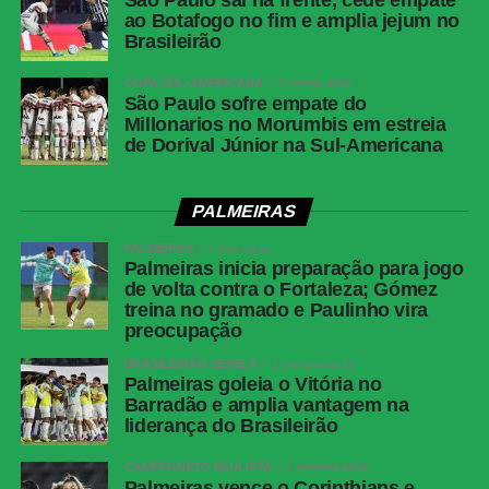
São Paulo sai na frente, cede empate
ao Botafogo no fim e amplia jejum no
Brasileirão
COPA SUL-AMERICANA
3 meses atrás
São Paulo sofre empate do
Millonarios no Morumbis em estreia
de Dorival Júnior na Sul-Americana
PALMEIRAS
PALMEIRAS
2 dias atrás
Palmeiras inicia preparação para jogo
de volta contra o Fortaleza; Gómez
treina no gramado e Paulinho vira
preocupação
BRASILEIRÃO SÉRIE A
1 semana atrás
Palmeiras goleia o Vitória no
Barradão e amplia vantagem na
liderança do Brasileirão
CAMPEONATO PAULISTA
1 semana atrás
Palmeiras vence o Corinthians e