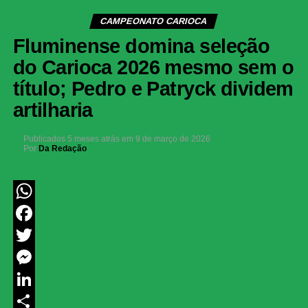
CAMPEONATO CARIOCA
Fluminense domina seleção
do Carioca 2026 mesmo sem o
título; Pedro e Patryck dividem
artilharia
Publicados
5 meses atrás
em
9 de março de 2026
Por
Da Redação
WhatsApp
Facebook
Twitter
Messenger
LinkedIn