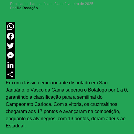
Publicados
1 ano atrás
em
24 de fevereiro de 2025
Por
Da Redação
WhatsApp
Facebook
Twitter
Messenger
LinkedIn
Em um clássico emocionante disputado em São
Share
Januário, o Vasco da Gama superou o Botafogo por 1 a 0,
garantindo a classificação para a semifinal do
Campeonato Carioca. Com a vitória, os cruzmaltinos
chegaram aos 17 pontos e avançaram na competição,
enquanto os alvinegros, com 13 pontos, deram adeus ao
Estadual.