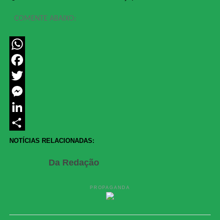
COMENTE ABAIXO:
WhatsApp
Facebook
Twitter
Messenger
LinkedIn
Share
NOTÍCIAS RELACIONADAS:
Da Redação
PROPAGANDA