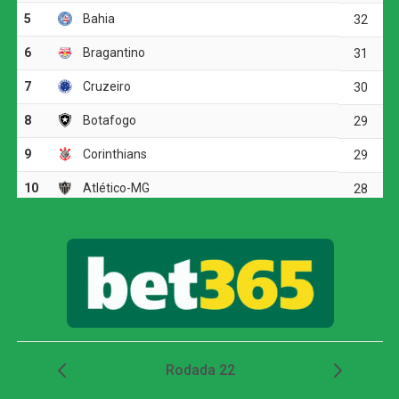
média e longa distância, mas não conseguiu superar o
goleiro adversário.
Aos 41 minutos, Igor Gomes recebeu pela esquerda da
área e teve uma boa chance para abrir o placar, porém
finalizou para fora. Quando a partida caminhava para a
disputa por pênaltis, o Galo encontrou o gol da
classificação.
Atlético-MG marca nos acréscimos, vence o
Juventude e avança às quartas da Copa do Brasil
Em uma bola lançada para a área, a defesa do Juventude
se atrapalhou, e Alan Minda aproveitou a sobra para
finalizar e marcar o único gol do confronto. O lance
definiu a vitória atleticana e confirmou a presença do
clube mineiro entre os oito melhores da Copa do Brasil.