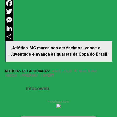
WhatsApp
Facebook
Twitter
Messenger
LinkedIn
Share
Atlético-MG marca nos acréscimos, vence o
Juventude e avança às quartas da Copa do Brasil
NOTÍCIAS RELACIONADAS:
ATLETICO
ENFRENTAR
INICIA
PREPARA
SPORT
infocoweb
PROPAGANDA