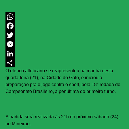
WhatsApp
Facebook
Twitter
Messenger
LinkedIn
O elenco atleticano se reapresentou na manhã desta
Share
quarta-feira (21), na Cidade do Galo, e iniciou a
preparação pra o jogo contra o sport, pela 18ª rodada do
Campeonato Brasileiro, a penúltima do primeiro turno.
A partida será realizada às 21h do próximo sábado (24),
no Mineirão.