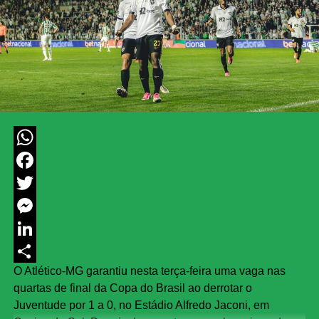
WhatsApp
Facebook
Twitter
Messenger
LinkedIn
O Atlético-MG garantiu nesta terça-feira uma vaga nas
Share
quartas de final da Copa do Brasil ao derrotar o
Juventude por 1 a 0, no Estádio Alfredo Jaconi, em