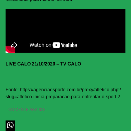
LIVE GALO 21/10/2020 – TV GALO
Fonte: https://agenciaesporte.com.br/proxy/atletico.php?
slug=atletico-inicia-preparacao-para-enfrentar-o-sport-2
COMENTE ABAIXO: