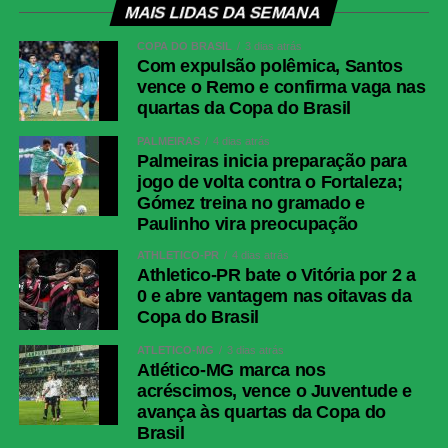
MAIS LIDAS DA SEMANA
COPA DO BRASIL
3 dias atrás
Com expulsão polêmica, Santos
vence o Remo e confirma vaga nas
quartas da Copa do Brasil
PALMEIRAS
4 dias atrás
Palmeiras inicia preparação para
jogo de volta contra o Fortaleza;
Gómez treina no gramado e
Paulinho vira preocupação
ATHLETICO-PR
4 dias atrás
Athletico-PR bate o Vitória por 2 a
0 e abre vantagem nas oitavas da
Copa do Brasil
ATLÉTICO-MG
3 dias atrás
Atlético-MG marca nos
acréscimos, vence o Juventude e
avança às quartas da Copa do
Brasil