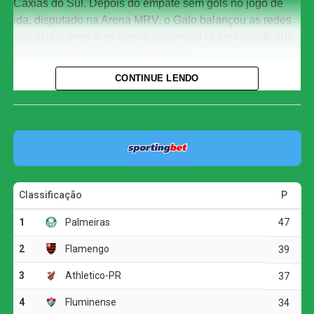
Caxias do Sul. Depois do empate sem gols no jogo de
ida, disputado na Arena MRV, o Galo balançou as redes
nos acréscimos e se tornou o primeiro clube classificado
para a próxima fase da competição.
CONTINUE LENDO
Mesmo atuando fora de casa, o Atlético-MG assumiu o
controle das ações e criou as principais oportunidades do
primeiro tempo.
O jogo
Aos 32 minutos, Cuello levou perigo em uma cabeçada
que acertou a trave defendida por Jandrei. O Juventude
respondeu pouco depois, quando Alisson Safira também
tentou pelo alto, mas mandou a bola para fora.
Na etapa final, a equipe gaúcha voltou a ameaçar aos 15
minutos. Após cobrança de escanteio, Marcos Paulo
cabeceou para baixo e exigiu uma boa defesa de
Éverson. O Atlético, por sua vez, apostou em chutes de