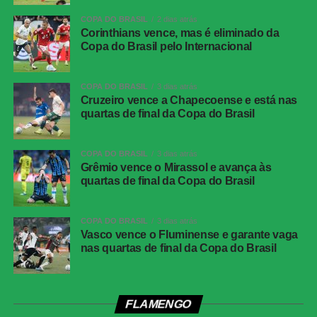
Competição
Copa do Brasil — oitavas de final, jogo de
COPA DO BRASIL
2 dias atrás
volta
Corinthians vence, mas é eliminado da
Local
Estádio Alfredo Jaconi, Caxias do Sul (RS)
Copa do Brasil pelo Internacional
Data
04 de agosto de 2026, terça-feira
COPA DO BRASIL
3 dias atrás
Horário
19h30, no horário de Brasília
Cruzeiro vence a Chapecoense e está nas
Cartões
Juventude: Alisson Safira e
quartas de final da Copa do Brasil
amarelos
Gabriel<br>Atlético-MG: Ruan
Cartões
Nenhum
COPA DO BRASIL
3 dias atrás
vermelhos
Grêmio vence o Mirassol e avança às
quartas de final da Copa do Brasil
Gol
Alan Minda, aos 50 minutos do segundo
tempo (Atlético-MG)
COPA DO BRASIL
3 dias atrás
Árbitro
Flávio Rodrigues de Souza
Vasco vence o Fluminense e garante vaga
nas quartas de final da Copa do Brasil
Assistentes
Alex Ang Ribeiro e Cipriano da Silva Sousa
VAR
Rafael Traci
Juventude
Jandrei; Gabriel Pinheiro, Titi, Marcos Paulo e
FLAMENGO
Aderlan (Nathan); Raí, Lucas Mineiro, Patrick