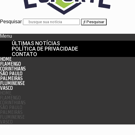
Pesquisar
Pesquisar
Menu
ÚLTIMAS NOTÍCIAS
POLÍTICA DE PRIVACIDADE
CONTATO
HOME
FLAMENGO
CORINTHIANS
SÃO PAULO
PALMEIRAS
FLUMINENSE
VASCO
HOME
FLAMENGO
CORINTHIANS
SÃO PAULO
PALMEIRAS
FLUMINENSE
VASCO
enu