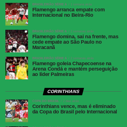
Lanza (Diogo Barbosa); Fábio Lima (Amarilla),
BRASILEIRÃO SÉRIE A
1 semana atrás
Flamengo arranca empate com
Marcos Paulo (Pablo) e Alisson Safira (Luan).
Internacional no Beira-Rio
Técnico: Maurício Barbieri.
Atlético-MG
Everson; Natanael, Lyanco, Ruan Tressoldi e
Renan Lodi; Cissé (Igor Gomes), Alan Franco
BRASILEIRÃO SÉRIE A
2 semanas atrás
Flamengo domina, sai na frente, mas
(Maycon), Bernard (Dudu) e Victor Hugo
cede empate ao São Paulo no
(Alan Minda); Cuello e Cassierra. Técnico:
Maracanã
Eduardo Domínguez.
BRASILEIRÃO SÉRIE A
2 semanas atrás
Flamengo goleia Chapecoense na
COMENTE ABAIXO:
Arena Condá e mantém perseguição
ao líder Palmeiras
WhatsApp
CORINTHIANS
Facebook
COPA DO BRASIL
2 dias atrás
Twitter
Corinthians vence, mas é eliminado
da Copa do Brasil pelo Internacional
Messenger
LinkedIn