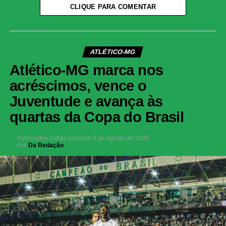
CLIQUE PARA COMENTAR
ATLÉTICO-MG
Atlético-MG marca nos
acréscimos, vence o
Juventude e avança às
quartas da Copa do Brasil
Publicados
3 dias atrás
em
5 de agosto de 2026
Por
Da Redação