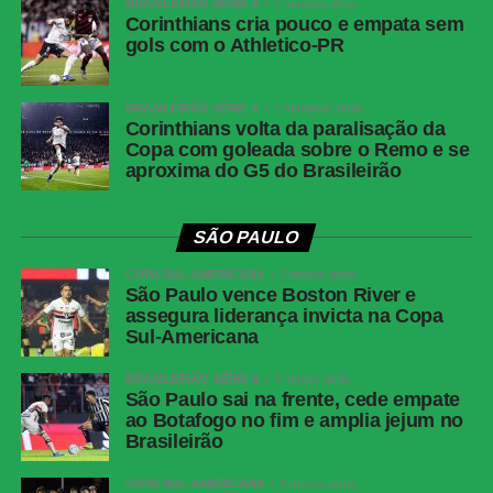
BRASILEIRÃO SÉRIE A
1 semana atrás
Share
Corinthians cria pouco e empata sem
gols com o Athletico-PR
BRASILEIRÃO SÉRIE A
2 semanas atrás
Corinthians volta da paralisação da
Copa com goleada sobre o Remo e se
aproxima do G5 do Brasileirão
SÃO PAULO
COPA SUL-AMERICANA
2 meses atrás
São Paulo vence Boston River e
assegura liderança invicta na Copa
Sul-Americana
BRASILEIRÃO SÉRIE A
3 meses atrás
São Paulo sai na frente, cede empate
ao Botafogo no fim e amplia jejum no
Brasileirão
COPA SUL-AMERICANA
3 meses atrás