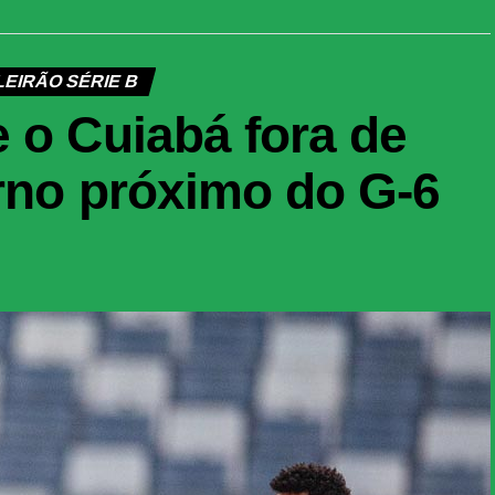
EIRÃO SÉRIE B
 o Cuiabá fora de
urno próximo do G-6