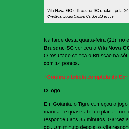
Vila Nova-GO e Brusque-SC duelam pela Sé
Créditos:
Lucas Gabriel Cardoso/Brusque
Na tarde desta quarta-feira (21), no 
Brusque-SC
venceu o
Vila Nova-
O resultado coloca o Bruscão na séti
com 14 pontos.
+Confira a tabela completa da Séri
O jogo
Em Goiânia, o Tigre começou o jogo 
mandante quase abriu o placar com 
respondeu aos 35 minutos. Garcez ap
gol. Um minuto depois, o Vila respo