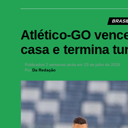
BRASIL
Atlético-GO vence
casa e termina t
Publicados
2 semanas atrás
em
23 de julho de 2026
Por
Da Redação