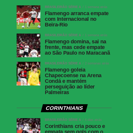
BRASILEIRÃO SÉRIE A
1 semana atrás
Flamengo arranca empate
com Internacional no
Beira-Rio
BRASILEIRÃO SÉRIE A
1 semana atrás
Flamengo domina, sai na
frente, mas cede empate
ao São Paulo no Maracanã
BRASILEIRÃO SÉRIE A
2 semanas atrás
Flamengo goleia
Chapecoense na Arena
Condá e mantém
perseguição ao líder
Palmeiras
CORINTHIANS
BRASILEIRÃO SÉRIE A
6 dias atrás
Corinthians cria pouco e
empata sem gols com o