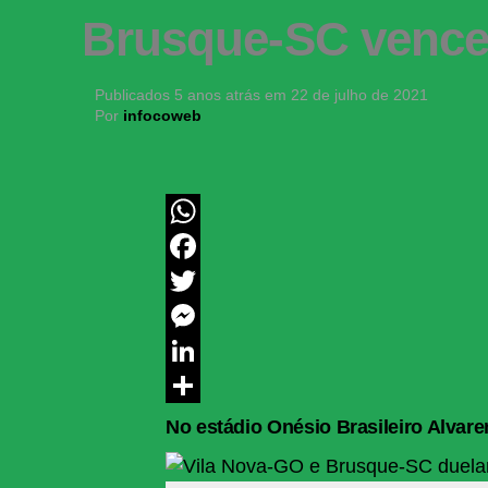
Brusque-SC vence 
Publicados
5 anos atrás
em
22 de julho de 2021
Por
infocoweb
WhatsApp
Facebook
Twitter
Messenger
LinkedIn
Share
No estádio Onésio Brasileiro Alvare