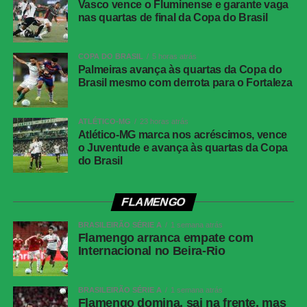
casa e terminou o turno próximo do G-6. Já o Cuiabá terá
Vasco vence o Fluminense e garante vaga
de buscar recuperação na sequência da competição.
nas quartas de final da Copa do Brasil
COMENTE ABAIXO:
COPA DO BRASIL
5 horas atrás
Palmeiras avança às quartas da Copa do
Brasil mesmo com derrota para o Fortaleza
WhatsApp
ATLÉTICO-MG
23 horas atrás
Facebook
Atlético-MG marca nos acréscimos, vence
o Juventude e avança às quartas da Copa
Twitter
do Brasil
Messenger
LinkedIn
FLAMENGO
Share
BRASILEIRÃO SÉRIE A
1 semana atrás
Flamengo arranca empate com
Internacional no Beira-Rio
BRASILEIRÃO SÉRIE A
1 semana atrás
Flamengo domina, sai na frente, mas