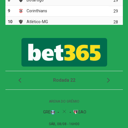
quartas de final da Copa do Brasil
As equipes ainda tiveram algumas chegadas em bolas
paradas, mas o placar permaneceu zerado até o
intervalo. O jogo também foi interrompido para hidratação
em razão do clima seco em Cuiabá.
Na volta do intervalo, o Atlético-GO passou a buscar mais
o ataque e conseguiu abrir o placar aos 14 minutos.
Guilherme Lopes recebeu pela esquerda e cruzou para a
segunda trave. Bruno José apareceu livre e desviou de
bico de chuteira, colocando o Dragão em vantagem.
Após o gol, o Cuiabá tentou reagir e aumentou a pressão,
principalmente por meio de cruzamentos. Aos 25 minutos,
Kauan Cristtyan recebeu passe de Pedro Henrique
dentro da área e finalizou colocado, mas mandou por
cima do gol.