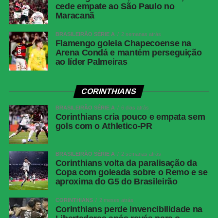
cede empate ao São Paulo no
Maracanã
BRASILEIRÃO SÉRIE A
2 semanas atrás
Flamengo goleia Chapecoense na
Arena Condá e mantém perseguição
ao líder Palmeiras
CORINTHIANS
BRASILEIRÃO SÉRIE A
6 dias atrás
Corinthians cria pouco e empata sem
gols com o Athletico-PR
BRASILEIRÃO SÉRIE A
2 semanas atrás
Corinthians volta da paralisação da
Copa com goleada sobre o Remo e se
aproxima do G5 do Brasileirão
CORINTHIANS
2 meses atrás
Corinthians perde invencibilidade na