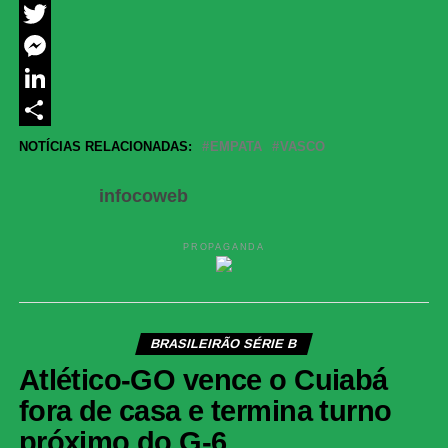
Facebook
Twitter
Messenger
LinkedIn
Share
NOTÍCIAS RELACIONADAS:
EMPATA
VASCO
infocoweb
PROPAGANDA
BRASILEIRÃO SÉRIE B
Atlético-GO vence o Cuiabá
fora de casa e termina turno
próximo do G-6