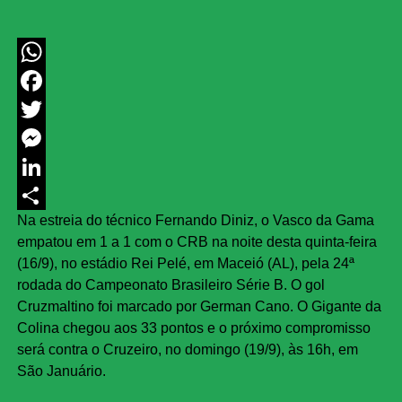
WhatsApp
Facebook
Twitter
Messenger
LinkedIn
Na estreia do técnico Fernando Diniz, o Vasco da Gama
Share
empatou em 1 a 1 com o CRB na noite desta quinta-feira
(16/9), no estádio Rei Pelé, em Maceió (AL), pela 24ª
rodada do Campeonato Brasileiro Série B. O gol
Cruzmaltino foi marcado por German Cano. O Gigante da
Colina chegou aos 33 pontos e o próximo compromisso
será contra o Cruzeiro, no domingo (19/9), às 16h, em
São Januário.