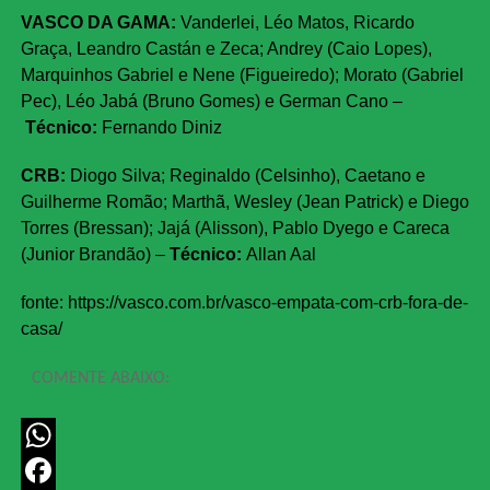
VASCO DA GAMA:
Vanderlei, Léo Matos, Ricardo
Graça, Leandro Castán e Zeca; Andrey (Caio Lopes),
Marquinhos Gabriel e Nene (Figueiredo); Morato (Gabriel
Pec), Léo Jabá (Bruno Gomes) e German Cano –
Técnico:
Fernando Diniz
CRB:
Diogo Silva; Reginaldo (Celsinho), Caetano e
Guilherme Romão; Marthã, Wesley (Jean Patrick) e Diego
Torres (Bressan); Jajá (Alisson), Pablo Dyego e Careca
(Junior Brandão) –
Técnico:
Allan Aal
fonte: https://vasco.com.br/vasco-empata-com-crb-fora-de-
casa/
COMENTE ABAIXO:
WhatsApp