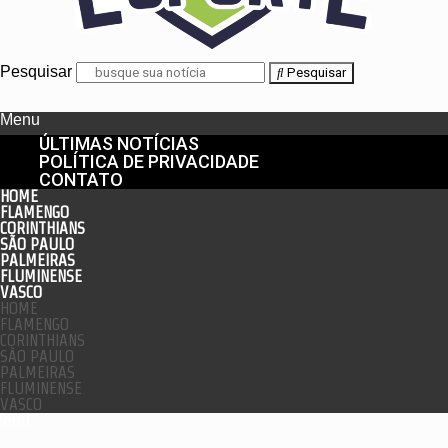
Pesquisar
Pesquisar
Menu
ÚLTIMAS NOTÍCIAS
POLÍTICA DE PRIVACIDADE
CONTATO
HOME
FLAMENGO
CORINTHIANS
SÃO PAULO
PALMEIRAS
FLUMINENSE
VASCO
HOME
FLAMENGO
CORINTHIANS
SÃO PAULO
PALMEIRAS
FLUMINENSE
VASCO
enu