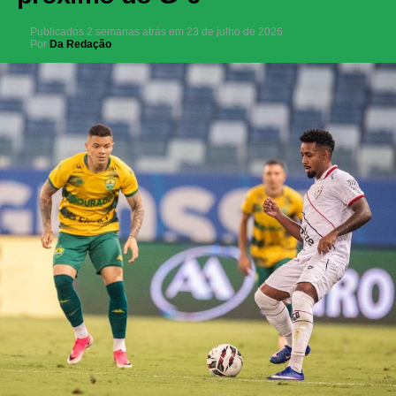
Publicados
2 semanas atrás
em
23 de julho de 2026
Por
Da Redação