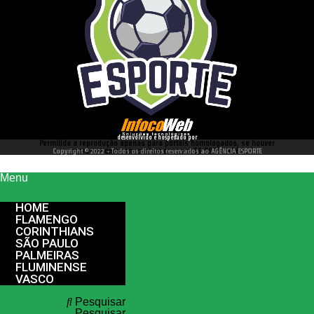
desenvolvido e hospedado por
Permitida a reprodução apenas para portais homologados, se houver
interesse entre em contato conosco 66 99977 4262
Copyright © 2022 - Todos os direitos reservados ao AGÊNCIA ESPORTE
Menu
HOME
FLAMENGO
CORINTHIANS
SÃO PAULO
PALMEIRAS
FLUMINENSE
VASCO
Pesquisar
Pesquisar