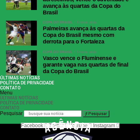
avança às quartas da Copa do
Brasil
COPA DO BRASIL
5 horas atrás
Palmeiras avança às quartas da
Copa do Brasil mesmo com
derrota para o Fortaleza
COPA DO BRASIL
5 horas atrás
Vasco vence o Fluminense e
garante vaga nas quartas de final
da Copa do Brasil
ÚLTIMAS NOTÍCIAS
POLÍTICA DE PRIVACIDADE
CONTATO
Menu
ÚLTIMAS NOTÍCIAS
POLÍTICA DE PRIVACIDADE
CONTATO
Pesquisar
Pesquisar
Facebook
Twitter
Youtube
Instagram
nos siga nas redes sociais