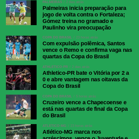
PALMEIRAS
2 dias atrás
Palmeiras inicia preparação para
jogo de volta contra o Fortaleza;
Gómez treina no gramado e
Paulinho vira preocupação
COPA DO BRASIL
23 horas atrás
Com expulsão polêmica, Santos
vence o Remo e confirma vaga nas
quartas da Copa do Brasil
ATHLETICO-PR
2 dias atrás
Athletico-PR bate o Vitória por 2 a
0 e abre vantagem nas oitavas da
Copa do Brasil
COPA DO BRASIL
5 horas atrás
Cruzeiro vence a Chapecoense e
está nas quartas de final da Copa
do Brasil
ATLÉTICO-MG
23 horas atrás
Atlético-MG marca nos
acréscimos, vence o Juventude e