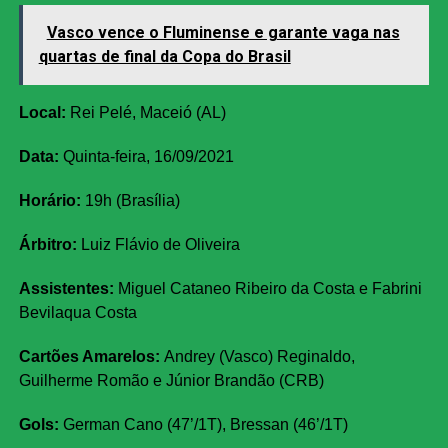
Vasco vence o Fluminense e garante vaga nas
quartas de final da Copa do Brasil
Local:
Rei Pelé, Maceió (AL)
Data:
Quinta-feira, 16/09/2021
Horário:
19h (Brasília)
Árbitro:
Luiz Flávio de Oliveira
Assistentes:
Miguel Cataneo Ribeiro da Costa e Fabrini
Bevilaqua Costa
Cartões Amarelos:
Andrey (Vasco) Reginaldo,
Guilherme Romão e Júnior Brandão (CRB)
Gols:
German Cano (47’/1T), Bressan (46’/1T)