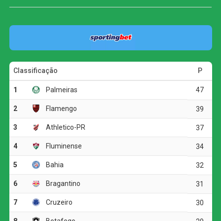
Cuiabá, por outro lado, não conseguiu transformar o
maior volume de finalizações em gols e acabou derrotado
diante de sua torcida.
O primeiro tempo foi marcado pelo equilíbrio e pela pouca
efetividade das duas equipes. O Atlético-GO teve mais
posse de bola, com 56%, mas encontrou dificuldades
para superar a defesa cuiabana. O time da casa adotou
uma postura mais retraída e apostou nos contra-ataques
para levar perigo.
A principal oportunidade da etapa inicial foi do Cuiabá.
Aos 12 minutos, Jean Dias recebeu na intermediária,
avançou até a entrada da área e acertou a trave direita do
goleiro Paulo Vitor. O Dragão respondeu aos 24 minutos,
quando Igor Henrique finalizou de fora da área, mas a
bola desviou em Pepê.
Vasco vence o Fluminense e garante vaga nas