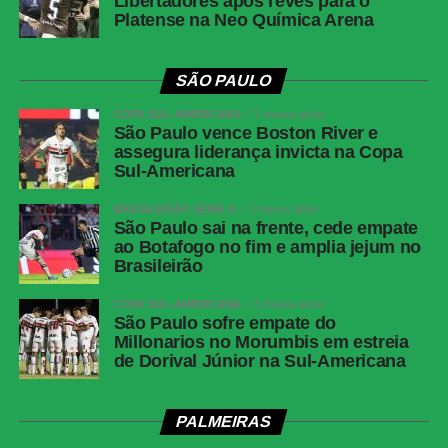
Libertadores após revés para o
Platense na Neo Química Arena
SÃO PAULO
COPA SUL-AMERICANA
2 meses atrás
São Paulo vence Boston River e
assegura liderança invicta na Copa
Sul-Americana
BRASILEIRÃO SÉRIE A
2 meses atrás
São Paulo sai na frente, cede empate
ao Botafogo no fim e amplia jejum no
Brasileirão
COPA SUL-AMERICANA
3 meses atrás
São Paulo sofre empate do
Millonarios no Morumbis em estreia
de Dorival Júnior na Sul-Americana
PALMEIRAS