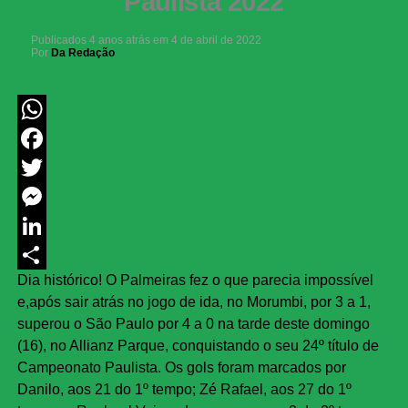
Paulista 2022
Publicados
4 anos atrás
em
4 de abril de 2022
Por
Da Redação
WhatsApp
Facebook
Twitter
Messenger
LinkedIn
Dia histórico! O Palmeiras fez o que parecia impossível
Share
e,após sair atrás no jogo de ida, no Morumbi, por 3 a 1,
superou o São Paulo por 4 a 0 na tarde deste domingo
(16), no Allianz Parque, conquistando o seu 24º título de
Campeonato Paulista. Os gols foram marcados por
Danilo, aos 21 do 1º tempo; Zé Rafael, aos 27 do 1º