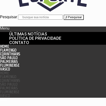
Pesquisar
Pesquisar
Menu
ÚLTIMAS NOTÍCIAS
POLÍTICA DE PRIVACIDADE
CONTATO
HOME
FLAMENGO
CORINTHIANS
SÃO PAULO
PALMEIRAS
FLUMINENSE
VASCO
HOME
FLAMENGO
CORINTHIANS
SÃO PAULO
PALMEIRAS
FLUMINENSE
VASCO
enu