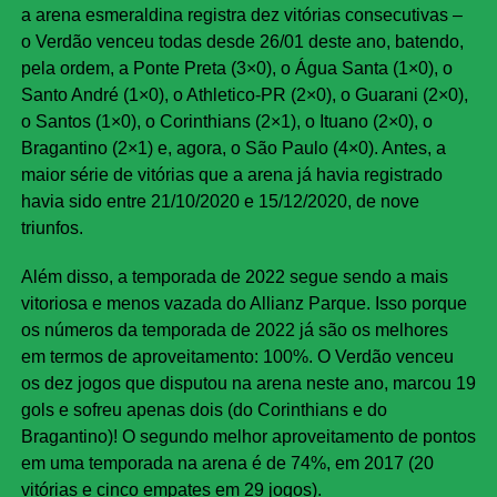
a arena esmeraldina registra dez vitórias consecutivas –
o Verdão venceu todas desde 26/01 deste ano, batendo,
pela ordem, a Ponte Preta (3×0), o Água Santa (1×0), o
Santo André (1×0), o Athletico-PR (2×0), o Guarani (2×0),
o Santos (1×0), o Corinthians (2×1), o Ituano (2×0), o
Bragantino (2×1) e, agora, o São Paulo (4×0). Antes, a
maior série de vitórias que a arena já havia registrado
havia sido entre 21/10/2020 e 15/12/2020, de nove
triunfos.
Além disso, a temporada de 2022 segue sendo a mais
vitoriosa e menos vazada do Allianz Parque. Isso porque
os números da temporada de 2022 já são os melhores
em termos de aproveitamento: 100%. O Verdão venceu
os dez jogos que disputou na arena neste ano, marcou 19
gols e sofreu apenas dois (do Corinthians e do
Bragantino)! O segundo melhor aproveitamento de pontos
em uma temporada na arena é de 74%, em 2017 (20
vitórias e cinco empates em 29 jogos).