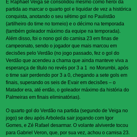
E Raphael Veiga se consolidou mesmo como herói da
partida ao marcar o quarto gol e liquidar de vez a histórica
conquista, anotando o seu sétimo gol no Paulistão
(artilheiro do time no torneio) e o décimo na temporada
(também goleador máximo da equipe na temporada).
Além disso, foi o nono gol do camisa 23 em finas de
campeonato, sendo o jogador que mais marcou em
decisões pelo Verdão (no jogo passado, fez o gol do
Verdão que acendeu a chama que ainda manteve viva a
esperança de título no revés por 3 a 1 no Morumbi, após
o time sair perdendo por 3 a 0, chegando a sete gols em
finais, superando os seis de Evair em decisões – o
Matador era, até então, o goleador máximo da história do
Palmeiras em finais eliminatórias).
O quarto gol do Verdão na partida (segundo de Veiga no
jogo) se deu após Arboleda sair jogando com Igor
Gomes, e Zé Rafael desarmar. O volante alviverde tocou
para Gabriel Veron, que, por sua vez, achou o camisa 23.