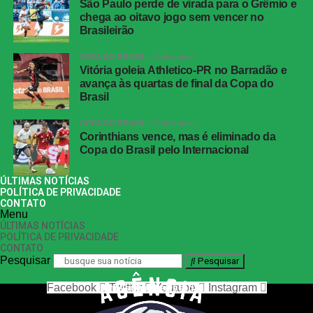
São Paulo perde de virada para o Grêmio e
chega ao oitavo jogo sem vencer no
Brasileirão
COPA DO BRASIL
2 dias atrás
Vitória goleia Athletico-PR no Barradão e
avança às quartas de final da Copa do
Brasil
COPA DO BRASIL
2 dias atrás
Corinthians vence, mas é eliminado da
Copa do Brasil pelo Internacional
ÚLTIMAS NOTÍCIAS
POLÍTICA DE PRIVACIDADE
CONTATO
Menu
ÚLTIMAS NOTÍCIAS
POLÍTICA DE PRIVACIDADE
CONTATO
Pesquisar
Pesquisar
Facebook
Twitter
Youtube
Instagram
nos siga nas redes sociais