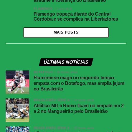
assume a liderança do Brasileirão
FLAMENGO
1 ano atrás
Flamengo tropeça diante do Central
Córdoba e se complica na Libertadores
MAIS POSTS
ÚLTIMAS NOTÍCIAS
BOTAFOGO
10 horas atrás
Fluminense reage no segundo tempo,
empata com o Botafogo, mas amplia jejum
no Brasileirão
BRASILEIRÃO SÉRIE A
14 horas atrás
Atlético-MG e Remo ficam no empate em 2
a 2 no Mangueirão pelo Brasileirão
BRASILEIRÃO SÉRIE A
15 horas atrás