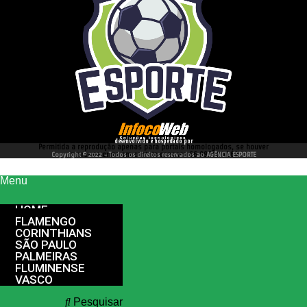
desenvolvido e hospedado por
Permitida a reprodução apenas para portais homologados, se houver
interesse entre em contato conosco 66 99977 4262
Copyright © 2022 - Todos os direitos reservados ao AGÊNCIA ESPORTE
Menu
HOME
FLAMENGO
CORINTHIANS
SÃO PAULO
PALMEIRAS
FLUMINENSE
VASCO
Pesquisar