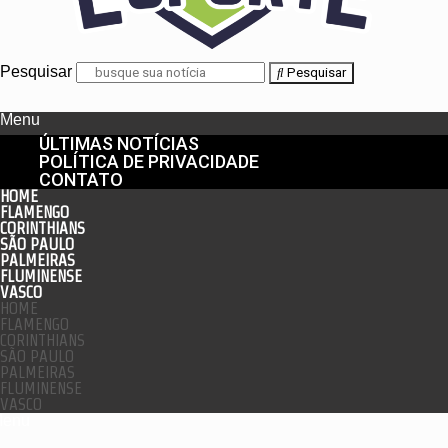
Pesquisar
Pesquisar
Menu
ÚLTIMAS NOTÍCIAS
POLÍTICA DE PRIVACIDADE
CONTATO
HOME
FLAMENGO
CORINTHIANS
SÃO PAULO
PALMEIRAS
FLUMINENSE
VASCO
HOME
FLAMENGO
CORINTHIANS
SÃO PAULO
PALMEIRAS
FLUMINENSE
VASCO
enu