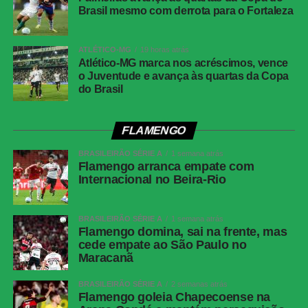
Brasil mesmo com derrota para o Fortaleza
Campeonato Brasileiro, o time de Dorival Júnior volta a
campo no sábado, recebendo o Mirassol no Maracanã
para defender a ponta da tabela. Já o Ceará terá um duro
ATLÉTICO-MG
19 horas atrás
Atlético-MG marca nos acréscimos, vence
compromisso no próximo domingo, visitando o Palmeiras
o Juventude e avança às quartas da Copa
pela mesma competição.
do Brasil
FICHA TÉCNICA
FLAMENGO
Ceará 1 x 1 Flamengo
BRASILEIRÃO SÉRIE A
1 semana atrás
Flamengo arranca empate com
Local:
Castelão, no Ceará (CE)
Internacional no Beira-Rio
Data:
03/08/2025
Hora:
18h30 (de Brasília)
Competição:
BRASILEIRÃO SÉRIE A
18ª rodada do Campeonato Brasileiro 2025
1 semana atrás
Flamengo domina, sai na frente, mas
Árbitro:
Rodrigo José Pereira de Lima (PE)
cede empate ao São Paulo no
Assistente 1:
Neuza Ines Back (SP)
Maracanã
Assistente 2:
Francisco Chaves Bezerra Junior (PE)
BRASILEIRÃO SÉRIE A
2 semanas atrás
VAR:
Ilbert Estevam da Silva (SP)
Flamengo goleia Chapecoense na
Público:
57.887