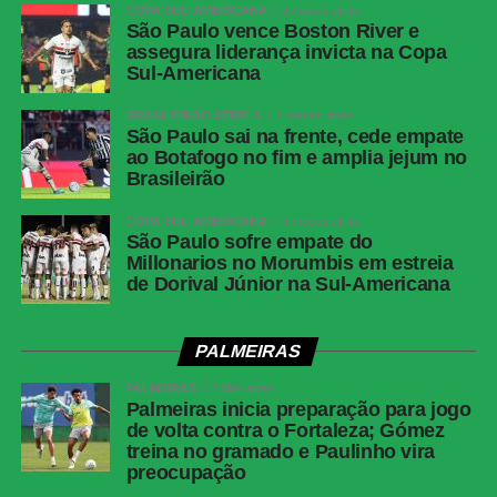
COPA SUL-AMERICANA
2 meses atrás
São Paulo vence Boston River e
WhatsApp
assegura liderança invicta na Copa
Sul-Americana
Facebook
BRASILEIRÃO SÉRIE A
2 meses atrás
Twitter
São Paulo sai na frente, cede empate
Messenger
ao Botafogo no fim e amplia jejum no
Brasileirão
LinkedIn
COPA SUL-AMERICANA
3 meses atrás
Share
São Paulo sofre empate do
Millonarios no Morumbis em estreia
de Dorival Júnior na Sul-Americana
PALMEIRAS
PALMEIRAS
2 dias atrás
Palmeiras inicia preparação para jogo
de volta contra o Fortaleza; Gómez
treina no gramado e Paulinho vira
preocupação