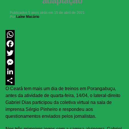
adaptação”
Publicados
5 anos atrás
em
15 de abril de 2021
Por
Laíne Macário
WhatsApp
Facebook
Twitter
Messenger
LinkedIn
O Ceará tem mais um dia de treinos em Porangabuçu,
Share
antes da atividade de quarta-feira, 14/04, o lateral-direito
Gabriel Dias participou da coletiva virtual na sala de
imprensa Sérgio Pinheiro e respondeu aos
questionamentos enviados pelos jornalistas.
Nos três primeiros jogos com a camisa alvinegra, Gabriel