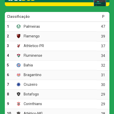
soma 37 pontos, igualando o Cruzeiro em pontuação,
mas levando vantagem no saldo de gols. A Raposa havia
vencido o Botafogo por 2 a 0 nesta mesma rodada. O
Ceará, com o resultado, alcançou 22 pontos e ocupa a
11ª colocação na tabela.
Primeiro Tempo: Domínio e Eficiência Rubro-Negra
Mesmo com desfalques importantes, como Pedro,
Wallace Yan e Luiz Araújo, o técnico Filipe Luís
promoveu as estreias de Emerson Royal e Samuel Lino
como titulares. O Flamengo exibiu superioridade desde o
apito inicial, controlando as ações com mais posse de
bola e qualidade técnica, criando diversas oportunidades.
Plata, em um chute de fora da área, parou em boa defesa
de Bruno Ferreira. Bruno Henrique e Samuel Lino
também tiveram suas chances, mas foi a genialidade de
Arrascaeta que abriu o placar aos 36 minutos. Em uma
bela jogada coletiva, Léo Ortiz lançou para Plata, que