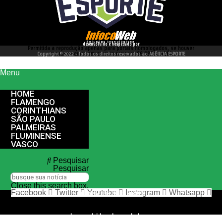
desenvolvido e hospedado por
Permitida a reprodução apenas para portais homologados, se houver
interesse entre em contato conosco 66 99977 4262
Copyright © 2022 - Todos os direitos reservados ao AGÊNCIA ESPORTE
Menu
HOME
FLAMENGO
CORINTHIANS
SÃO PAULO
PALMEIRAS
FLUMINENSE
VASCO
Pesquisar
Pesquisar
Close this search box.
Facebook
Twitter
Youtube
Instagram
Whatsapp
nos siga nas redes sociais
desenvolvido e hospedado por