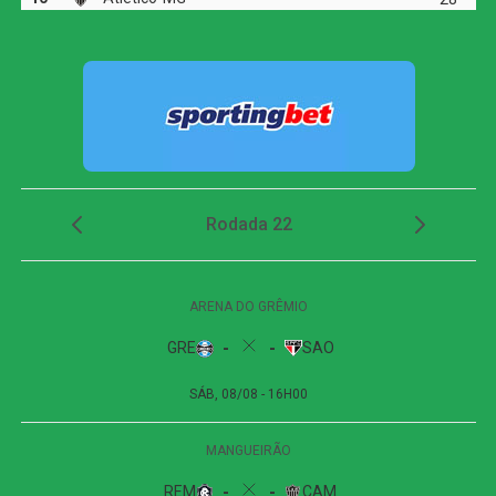
ajeitou de cabeça para o camisa 10. Cara a cara com o
goleiro, o uruguaio finalizou com precisão de canhota
para fazer 1 a 0.
Segundo Tempo: Mudança de Cenário e Reação
Cearense
O intervalo trouxe uma má notícia para o Flamengo: com
um incômodo muscular, Arrascaeta foi preservado e não
retornou para a segunda etapa. A ausência de seu
principal articulador foi sentida, e o Flamengo perdeu o
controle do jogo. O Ceará, por sua vez, cresceu e
começou a pressionar. Aos 10 minutos, Lucas Mugni
acertou o travessão de Rossi, no que foi o primeiro
grande susto para a defesa rubro-negra.
O castigo pela queda de rendimento veio aos 21 minutos,
em um lance de bola parada. Após cobrança de
escanteio na segunda trave, o goleiro Rossi ficou
indeciso na saída do gol, não foi na bola, e viu Pedro