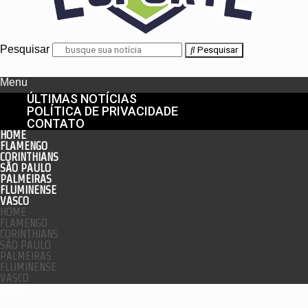
Pesquisar
Pesquisar
Menu
ÚLTIMAS NOTÍCIAS
POLÍTICA DE PRIVACIDADE
CONTATO
HOME
FLAMENGO
CORINTHIANS
SÃO PAULO
PALMEIRAS
FLUMINENSE
VASCO
HOME
FLAMENGO
CORINTHIANS
SÃO PAULO
PALMEIRAS
FLUMINENSE
VASCO
enu