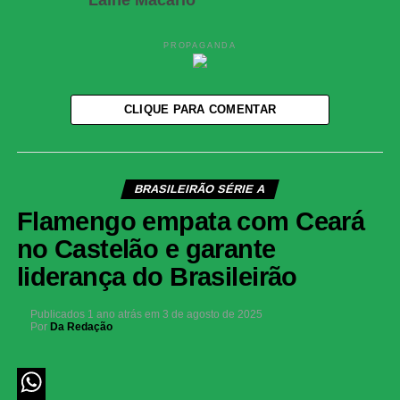
Laíne Macário
PROPAGANDA
CLIQUE PARA COMENTAR
BRASILEIRÃO SÉRIE A
Flamengo empata com Ceará
no Castelão e garante
liderança do Brasileirão
Publicados
1 ano atrás
em
3 de agosto de 2025
Por
Da Redação