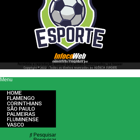
desenvolvido e hospedado por
Permitida a reprodução apenas para portais homologados, se houver
interesse entre em contato conosco 66 99977 4262
Copyright © 2022 - Todos os direitos reservados ao AGÊNCIA ESPORTE
Menu
HOME
FLAMENGO
CORINTHIANS
SÃO PAULO
PALMEIRAS
FLUMINENSE
VASCO
Pesquisar
Pesquisar