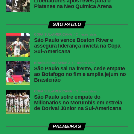
Libertadores após revés para o
Platense na Neo Química Arena
SÃO PAULO
COPA SUL-AMERICANA
2 meses atrás
São Paulo vence Boston River e
assegura liderança invicta na Copa
Sul-Americana
BRASILEIRÃO SÉRIE A
2 meses atrás
São Paulo sai na frente, cede empate
ao Botafogo no fim e amplia jejum no
Brasileirão
COPA SUL-AMERICANA
3 meses atrás
São Paulo sofre empate do
Millonarios no Morumbis em estreia
de Dorival Júnior na Sul-Americana
PALMEIRAS