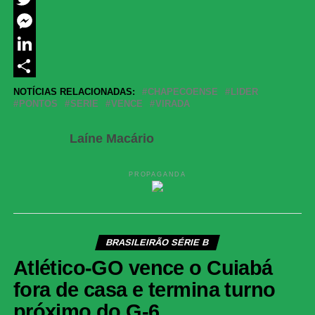
Twitter
Messenger
LinkedIn
Share
NOTÍCIAS RELACIONADAS:
CHAPECOENSE
LIDER
PONTOS
SERIE
VENCE
VIRADA
Laíne Macário
PROPAGANDA
BRASILEIRÃO SÉRIE B
Atlético-GO vence o Cuiabá
fora de casa e termina turno
próximo do G-6