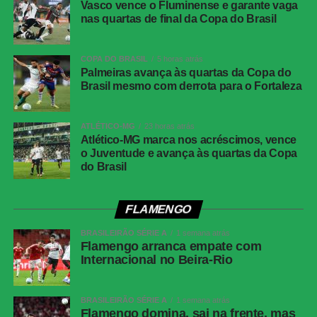
Vasco vence o Fluminense e garante vaga
Twitter
nas quartas de final da Copa do Brasil
Messenger
COPA DO BRASIL
5 horas atrás
LinkedIn
Palmeiras avança às quartas da Copa do
Brasil mesmo com derrota para o Fortaleza
Share
ATLÉTICO-MG
23 horas atrás
Atlético-MG marca nos acréscimos, vence
o Juventude e avança às quartas da Copa
do Brasil
FLAMENGO
BRASILEIRÃO SÉRIE A
1 semana atrás
Flamengo arranca empate com
Internacional no Beira-Rio
BRASILEIRÃO SÉRIE A
1 semana atrás
Flamengo domina, sai na frente, mas