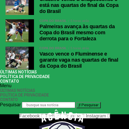
está nas quartas de final da Copa
do Brasil
COPA DO BRASIL
5 horas atrás
Palmeiras avança às quartas da
Copa do Brasil mesmo com
derrota para o Fortaleza
COPA DO BRASIL
5 horas atrás
Vasco vence o Fluminense e
garante vaga nas quartas de final
da Copa do Brasil
ÚLTIMAS NOTÍCIAS
POLÍTICA DE PRIVACIDADE
CONTATO
Menu
ÚLTIMAS NOTÍCIAS
POLÍTICA DE PRIVACIDADE
CONTATO
Pesquisar
Pesquisar
Facebook
Twitter
Youtube
Instagram
nos siga nas redes sociais