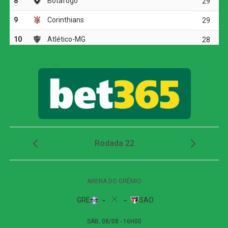
paradas, mas o placar permaneceu zerado até o
intervalo. O jogo também foi interrompido para hidratação
em razão do clima seco em Cuiabá.
Na volta do intervalo, o Atlético-GO passou a buscar mais
o ataque e conseguiu abrir o placar aos 14 minutos.
Guilherme Lopes recebeu pela esquerda e cruzou para a
segunda trave. Bruno José apareceu livre e desviou de
bico de chuteira, colocando o Dragão em vantagem.
Após o gol, o Cuiabá tentou reagir e aumentou a pressão,
principalmente por meio de cruzamentos. Aos 25 minutos,
Kauan Cristtyan recebeu passe de Pedro Henrique
dentro da área e finalizou colocado, mas mandou por
cima do gol.
A equipe da casa insistiu nos minutos finais e chegou a
alcançar 30 cruzamentos durante a partida, mas apenas
seis encontraram o destino correto. Aos 48 minutos, Eliel