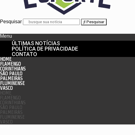
Pesquisar
Pesquisar
Menu
ÚLTIMAS NOTÍCIAS
POLÍTICA DE PRIVACIDADE
CONTATO
HOME
FLAMENGO
CORINTHIANS
SÃO PAULO
PALMEIRAS
FLUMINENSE
VASCO
HOME
FLAMENGO
CORINTHIANS
SÃO PAULO
PALMEIRAS
FLUMINENSE
VASCO
enu