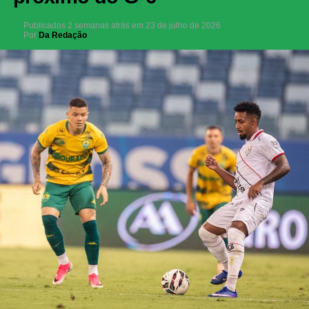
Publicados
2 semanas atrás
em
23 de julho de 2026
Por
Da Redação