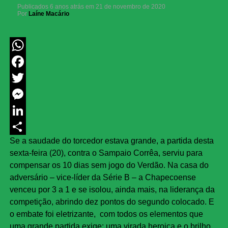
Publicados
6 anos atrás
em
21 de novembro de 2020
Por
Laíne Macário
WhatsApp
Facebook
Twitter
Messenger
LinkedIn
Se a saudade do torcedor estava grande, a partida desta
Share
sexta-feira (20), contra o Sampaio Corrêa, serviu para
compensar os 10 dias sem jogo do Verdão. Na casa do
adversário – vice-líder da Série B – a Chapecoense
venceu por 3 a 1 e se isolou, ainda mais, na liderança da
competição, abrindo dez pontos do segundo colocado. E
o embate foi eletrizante, com todos os elementos que
uma grande partida exige: uma virada heroica e o brilho