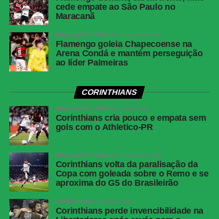
cede empate ao São Paulo no
Maracanã
BRASILEIRÃO SÉRIE A
2 semanas atrás
Flamengo goleia Chapecoense na
Arena Condá e mantém perseguição
ao líder Palmeiras
CORINTHIANS
BRASILEIRÃO SÉRIE A
6 dias atrás
Corinthians cria pouco e empata sem
gols com o Athletico-PR
BRASILEIRÃO SÉRIE A
2 semanas atrás
Corinthians volta da paralisação da
Copa com goleada sobre o Remo e se
aproxima do G5 do Brasileirão
CORINTHIANS
2 meses atrás
Corinthians perde invencibilidade na