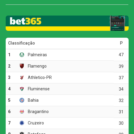
Cuiabá, por outro lado, não conseguiu transformar o
maior volume de finalizações em gols e acabou derrotado
diante de sua torcida.
O primeiro tempo foi marcado pelo equilíbrio e pela pouca
efetividade das duas equipes. O Atlético-GO teve mais
posse de bola, com 56%, mas encontrou dificuldades
para superar a defesa cuiabana. O time da casa adotou
uma postura mais retraída e apostou nos contra-ataques
para levar perigo.
A principal oportunidade da etapa inicial foi do Cuiabá.
Aos 12 minutos, Jean Dias recebeu na intermediária,
avançou até a entrada da área e acertou a trave direita do
goleiro Paulo Vitor. O Dragão respondeu aos 24 minutos,
quando Igor Henrique finalizou de fora da área, mas a
bola desviou em Pepê.
As equipes ainda tiveram algumas chegadas em bolas