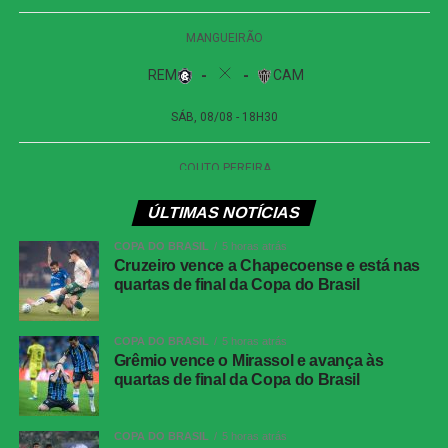
teve a melhor chance de empate da etapa final. O
atacante aproveitou sobra na entrada da área e bateu
forte, com a bola passando muito perto da trave esquerda.
O Atlético-GO conseguiu controlar os instantes finais com
troca de passes entre os defensores e o goleiro Paulo
Vitor. O Cuiabá ainda tentou pressionar com bolas
alçadas na área, mas não encontrou espaço para evitar a
derrota.
ÚLTIMAS NOTÍCIAS
Com o apito final, o Dragão confirmou a vitória fora de
COPA DO BRASIL
5 horas atrás
casa e terminou o turno próximo do G-6. Já o Cuiabá terá
Cruzeiro vence a Chapecoense e está nas
de buscar recuperação na sequência da competição.
quartas de final da Copa do Brasil
COMENTE ABAIXO:
COPA DO BRASIL
5 horas atrás
Grêmio vence o Mirassol e avança às
quartas de final da Copa do Brasil
WhatsApp
COPA DO BRASIL
5 horas atrás
Facebook