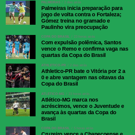
PALMEIRAS
2 dias atrás
Palmeiras inicia preparação para
jogo de volta contra o Fortaleza;
Gómez treina no gramado e
Paulinho vira preocupação
COPA DO BRASIL
23 horas atrás
Com expulsão polêmica, Santos
vence o Remo e confirma vaga nas
quartas da Copa do Brasil
ATHLETICO-PR
2 dias atrás
Athletico-PR bate o Vitória por 2 a
0 e abre vantagem nas oitavas da
Copa do Brasil
ATLÉTICO-MG
23 horas atrás
Atlético-MG marca nos
acréscimos, vence o Juventude e
avança às quartas da Copa do
Brasil
COPA DO BRASIL
5 horas atrás
Cruzeiro vence a Chapecoense e