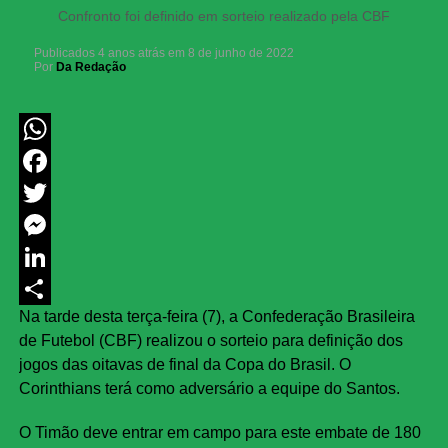
Confronto foi definido em sorteio realizado pela CBF
Publicados
4 anos atrás
em
8 de junho de 2022
Por
Da Redação
WhatsApp
Facebook
Twitter
Messenger
LinkedIn
Na tarde desta terça-feira (7), a Confederação Brasileira
Share
de Futebol (CBF) realizou o sorteio para definição dos
jogos das oitavas de final da Copa do Brasil. O
Corinthians terá como adversário a equipe do Santos.
O Timão deve entrar em campo para este embate de 180