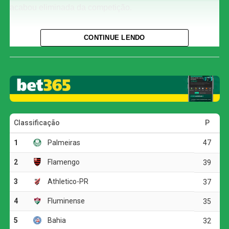
acabou eliminada da competição.
Quem o Inter enfrenta nas quartas?
CONTINUE LENDO
Classificado para a próxima fase, o Internacional aguarda
o sorteio para conhecer seu adversário nas quartas de
final. Os confrontos serão definidos na próxima terça-
feira, dia 11 de agosto, a partir das 11h (de Brasília), na
sede da CBF, no Rio de Janeiro.
O Corinthians, por sua vez, recolhe os cacos e volta suas
atenções para as outras duas competições que restam na
temporada: a Copa Libertadores e o Campeonato
Brasileiro.
O jogo
O Corinthians pressionou o Internacional desde o início e
assustou logo na primeira investida. Com menos de um