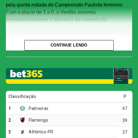
pela quinta rodada do Campeonato Paulista feminino.
Com o placar de 1 a 0, o Verdão assumiu
momentaneamente a liderança da competição.
Com o resultado, o Palmeiras chegou aos dez pontos, um
a mais que a Ferroviária, segunda colocada. As
CONTINUE LENDO
Guerreiras Grenás, no entanto, ainda jogam nesta quarta-
feira contra o Taubaté, às 21h, e podem recuperar a ponta
da tabela. O Corinthians, por sua vez, caiu para a quarta
posição, com sete pontos.
O primeiro tempo foi truncado e marcado por muitas
faltas, mas o Palmeiras conseguiu abrir o placar nos
acréscimos. Aos 50 minutos, Giovanna Campiolo subiu
mais alto que a marcação e completou cruzamento de
cabeça para o fundo das redes. Na segunda etapa, o
Verdão administrou a vantagem e segurou o resultado até
o apito final.