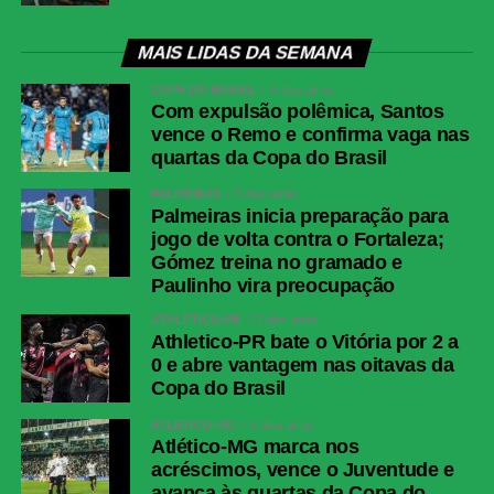
MAIS LIDAS DA SEMANA
COPA DO BRASIL
4 dias atrás
Com expulsão polêmica, Santos
vence o Remo e confirma vaga nas
quartas da Copa do Brasil
PALMEIRAS
5 dias atrás
Palmeiras inicia preparação para
jogo de volta contra o Fortaleza;
Gómez treina no gramado e
Paulinho vira preocupação
ATHLETICO-PR
5 dias atrás
Athletico-PR bate o Vitória por 2 a
0 e abre vantagem nas oitavas da
Copa do Brasil
ATLÉTICO-MG
4 dias atrás
Atlético-MG marca nos
acréscimos, vence o Juventude e
avança às quartas da Copa do