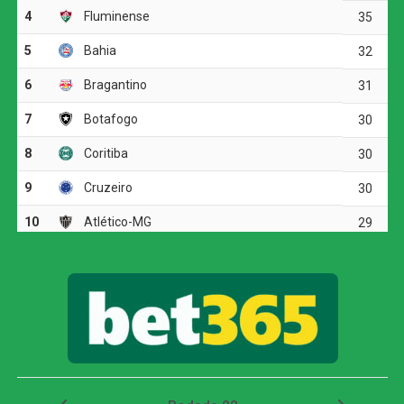
Pela sexta rodada do estadual, o Palmeiras enfrenta o
Taubaté no dia 11 de agosto, às 18h, no Joaquinzão. Já o
Corinthians volta a campo no dia 12 de agosto, contra o
Mirassol, às 17h, no Estádio Manoel Francisco Ferreira.
Corinthians vence, mas é eliminado da Copa do
Brasil pelo Internacional
COMENTE ABAIXO:
WhatsApp
Facebook
Twitter