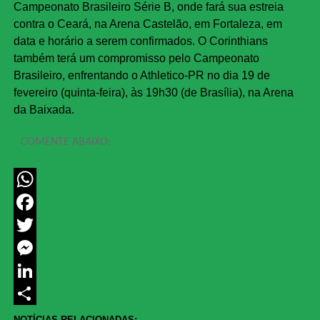
Campeonato Brasileiro Série B, onde fará sua estreia
contra o Ceará, na Arena Castelão, em Fortaleza, em
data e horário a serem confirmados. O Corinthians
também terá um compromisso pelo Campeonato
Brasileiro, enfrentando o Athletico-PR no dia 19 de
fevereiro (quinta-feira), às 19h30 (de Brasília), na Arena
da Baixada.
COMENTE ABAIXO:
WhatsApp
Facebook
Twitter
Messenger
LinkedIn
Share
NOTÍCIAS RELACIONADAS: