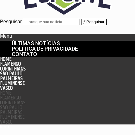
Pesquisar
Pesquisar
Menu
ÚLTIMAS NOTÍCIAS
POLÍTICA DE PRIVACIDADE
CONTATO
HOME
FLAMENGO
CORINTHIANS
SÃO PAULO
PALMEIRAS
FLUMINENSE
VASCO
HOME
FLAMENGO
CORINTHIANS
SÃO PAULO
PALMEIRAS
FLUMINENSE
VASCO
enu