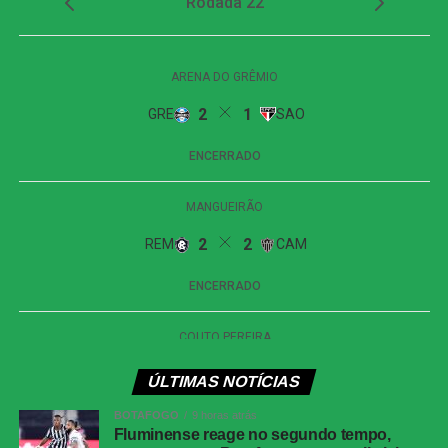
Messenger
LinkedIn
Share
ÚLTIMAS NOTÍCIAS
BOTAFOGO
9 horas atrás
Fluminense reage no segundo tempo,