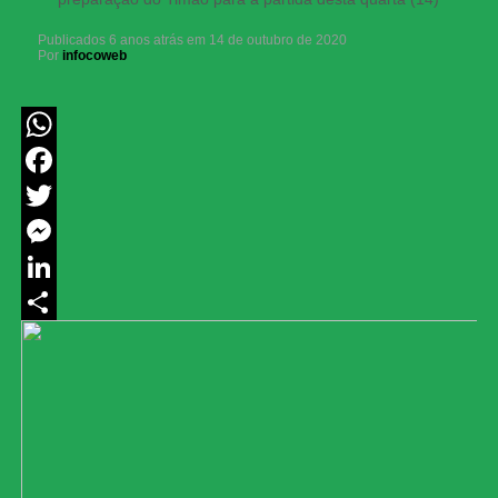
Publicados
6 anos atrás
em
14 de outubro de 2020
Por
infocoweb
WhatsApp
Facebook
Twitter
Messenger
LinkedIn
Share