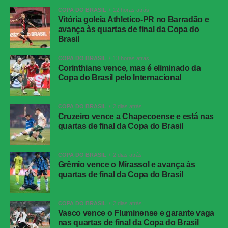
Local:
Beira-Rio, em Porto Alegre (RS)
COPA DO BRASIL
12 horas atrás
Vitória goleia Athletico-PR no Barradão e
avança às quartas de final da Copa do
Athletico-PR x Vitória
| Copa do Brasil (jogo de
Brasil
ida das oitavas de final)
COPA DO BRASIL
13 horas atrás
Data e horário:
03.08 (segunda-feira), às 21h (de
Corinthians vence, mas é eliminado da
Copa do Brasil pelo Internacional
Brasília)
Local:
Arena da Baixada, em Curitiba (PR)
COPA DO BRASIL
2 dias atrás
Cruzeiro vence a Chapecoense e está nas
FICHA
quartas de final da Copa do Brasil
TÉCNICA
Partida
Corinthians 0 x 0 Athletico-PR
COPA DO BRASIL
2 dias atrás
Competição
Campeonato Brasileiro – 21ª rodada
Grêmio vence o Mirassol e avança às
quartas de final da Copa do Brasil
Local
Neo Química Arena, São Paulo (SP)
Data
30 de julho de 2026 (quinta-feira)
COPA DO BRASIL
2 dias atrás
Horário
19h30 (de Brasília)
Vasco vence o Fluminense e garante vaga
nas quartas de final da Copa do Brasil
Público
38.963 torcedores