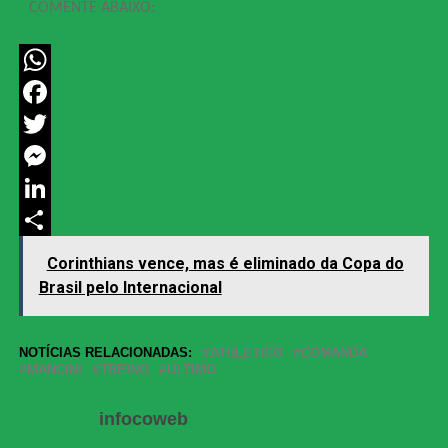
COMENTE ABAIXO:
WhatsApp
Facebook
Twitter
Messenger
LinkedIn
Share
Corinthians vence, mas é eliminado da Copa do
Brasil pelo Internacional
NOTÍCIAS RELACIONADAS:
ATHLETICO
COMANDA
MANCINI
TREINO
ULTIMO
infocoweb