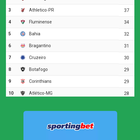
A melhor oportunidade antes do intervalo foi do
Corinthians. Aos 23 minutos, Allan fez um cruzamento
preciso para Matheuzinho, que cabeceou com força, mas
parou em uma boa defesa do goleiro Santos.
O ritmo aumentou no segundo tempo, e o Corinthians
voltou a ameaçar aos 20 minutos. Matheuzinho recuperou
a bola no meio-campo e acionou Yuri Alberto. O atacante
dominou, girou diante da marcação e finalizou com
potência da entrada da área, obrigando Santos a fazer
outra grande intervenção.
Corinthians vence, mas é eliminado da Copa do
Brasil pelo Internacional
Dois minutos mais tarde, Yuri Alberto recebeu um
lançamento de Allan, invadiu a área, mas não conseguiu
finalizar bem e chutou em cima do goleiro adversário.