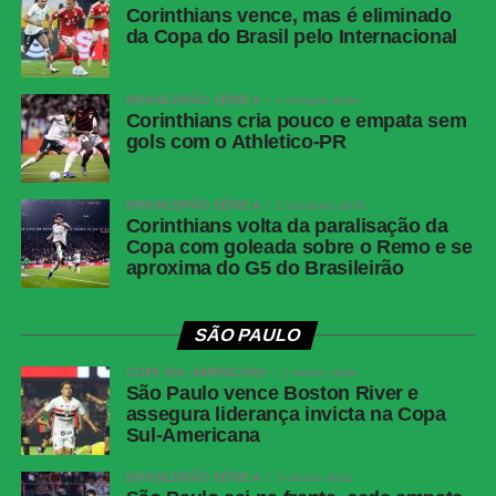
Corinthians vence, mas é eliminado
Athletico-
Santos; Benavídez, Terán (Aguirre) e Arthur
da Copa do Brasil pelo Internacional
PR
Dias; Gilberto, Jadson, Portilla e Claudinho
(Léo Derik); Leozinho (Dudu), Viveros (Rivaldo)
BRASILEIRÃO SÉRIE A
1 semana atrás
e Mendoza (João Cruz). Técnico: Odair
Corinthians cria pouco e empata sem
Hellmann.
gols com o Athletico-PR
Corinthians vence, mas é eliminado da Copa do
BRASILEIRÃO SÉRIE A
2 semanas atrás
Brasil pelo Internacional
Corinthians volta da paralisação da
Copa com goleada sobre o Remo e se
aproxima do G5 do Brasileirão
COMENTE ABAIXO:
SÃO PAULO
COPA SUL-AMERICANA
2 meses atrás
WhatsApp
São Paulo vence Boston River e
assegura liderança invicta na Copa
Facebook
Sul-Americana
Twitter
BRASILEIRÃO SÉRIE A
3 meses atrás
Messenger