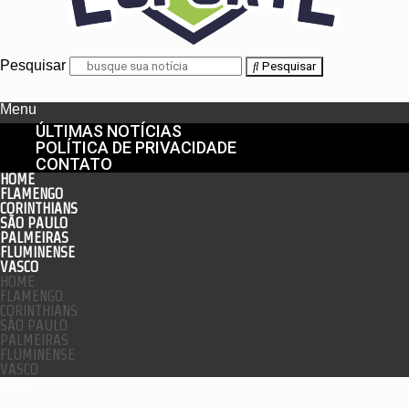
Pesquisar
Pesquisar
Menu
ÚLTIMAS NOTÍCIAS
POLÍTICA DE PRIVACIDADE
CONTATO
HOME
FLAMENGO
CORINTHIANS
SÃO PAULO
PALMEIRAS
FLUMINENSE
VASCO
HOME
FLAMENGO
CORINTHIANS
SÃO PAULO
PALMEIRAS
FLUMINENSE
VASCO
enu