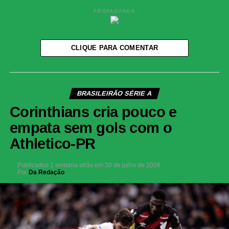
PROPAGANDA
CLIQUE PARA COMENTAR
BRASILEIRÃO SÉRIE A
Corinthians cria pouco e
empata sem gols com o
Athletico-PR
Publicados
1 semana atrás
em
30 de julho de 2026
Por
Da Redação