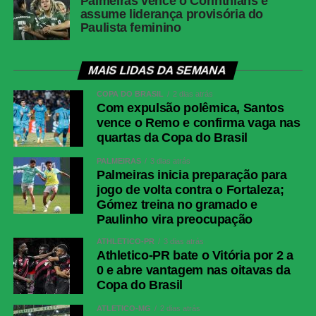
Palmeiras vence o Corinthians e
assume liderança provisória do
Paulista feminino
MAIS LIDAS DA SEMANA
COPA DO BRASIL
2 dias atrás
Com expulsão polêmica, Santos
vence o Remo e confirma vaga nas
quartas da Copa do Brasil
PALMEIRAS
3 dias atrás
Palmeiras inicia preparação para
jogo de volta contra o Fortaleza;
Gómez treina no gramado e
Paulinho vira preocupação
ATHLETICO-PR
3 dias atrás
Athletico-PR bate o Vitória por 2 a
0 e abre vantagem nas oitavas da
Copa do Brasil
ATLÉTICO-MG
2 dias atrás