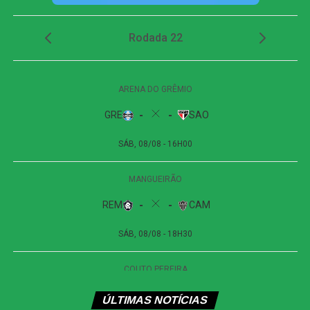
O Athletico-PR respondeu aos 27 minutos, em uma
cobrança de escanteio. Gilberto desviou a bola na
segunda trave, e Viveros apareceu para cabecear. A
finalização, porém, explodiu no travessão e quase
garantiu a vitória dos visitantes.
Apesar das tentativas das duas equipes na etapa final, o
placar não foi alterado. O empate sem gols refletiu a
pouca efetividade ofensiva apresentada durante a
partida.
Próximos jogos
Internacional x Corinthians
| Copa do Brasil (jogo
de ida das oitavas de final)
Data e horário:
02.08 (domingo), às 19h30 (de
Brasília)
ÚLTIMAS NOTÍCIAS