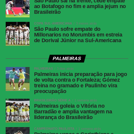
São Paulo sai na frente, cede empate
ao Botafogo no fim e amplia jejum no
LinkedIn
Brasileirão
Share
COPA SUL-AMERICANA
3 meses atrás
São Paulo sofre empate do
Millonarios no Morumbis em estreia
de Dorival Júnior na Sul-Americana
PALMEIRAS
PALMEIRAS
3 dias atrás
Palmeiras inicia preparação para jogo
de volta contra o Fortaleza; Gómez
treina no gramado e Paulinho vira
preocupação
BRASILEIRÃO SÉRIE A
1 semana atrás
Palmeiras goleia o Vitória no
Barradão e amplia vantagem na
liderança do Brasileirão
CAMPEONATO PAULISTA
1 semana atrás