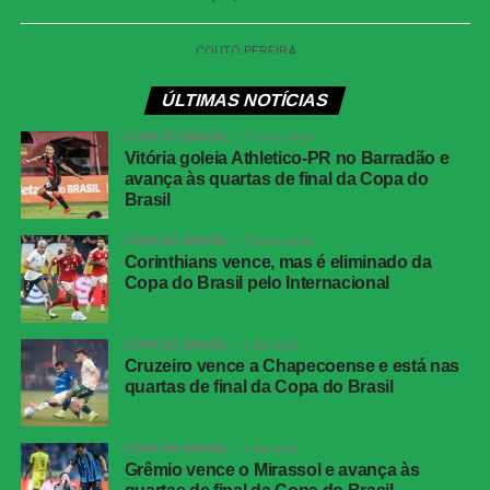
Internacional x Corinthians
| Copa do Brasil (jogo
de ida das oitavas de final)
Data e horário:
02.08 (domingo), às 19h30 (de
ÚLTIMAS NOTÍCIAS
Brasília)
COPA DO BRASIL
7 horas atrás
Local:
Beira-Rio, em Porto Alegre (RS)
Vitória goleia Athletico-PR no Barradão e
avança às quartas de final da Copa do
Brasil
Athletico-PR x Vitória
| Copa do Brasil (jogo de
COPA DO BRASIL
7 horas atrás
ida das oitavas de final)
Corinthians vence, mas é eliminado da
Copa do Brasil pelo Internacional
Data e horário:
03.08 (segunda-feira), às 21h (de
Brasília)
COPA DO BRASIL
1 dia atrás
Local:
Arena da Baixada, em Curitiba (PR)
Cruzeiro vence a Chapecoense e está nas
quartas de final da Copa do Brasil
FICHA
TÉCNICA
COPA DO BRASIL
1 dia atrás
Partida
Corinthians 0 x 0 Athletico-PR
Grêmio vence o Mirassol e avança às