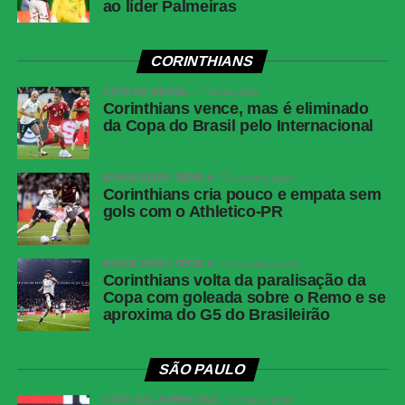
ao líder Palmeiras
Corinthians
Hugo Souza; Pedro Milans, André Ramalho,
Raniele e Matheuzinho; Allan, Matheus Pereira
(Breno Bidon), André Carrillo (André) e
CORINTHIANS
Zakaria Labyad (Kaio César); Dieguinho (Yuri
COPA DO BRASIL
Alberto (Rodrigo Garro)) e Lingard. Técnico:
7 horas atrás
Corinthians vence, mas é eliminado
Fernando Diniz.
da Copa do Brasil pelo Internacional
Athletico-
Santos; Benavídez, Terán (Aguirre) e Arthur
PR
Dias; Gilberto, Jadson, Portilla e Claudinho
BRASILEIRÃO SÉRIE A
1 semana atrás
(Léo Derik); Leozinho (Dudu), Viveros (Rivaldo)
Corinthians cria pouco e empata sem
e Mendoza (João Cruz). Técnico: Odair
gols com o Athletico-PR
Hellmann.
BRASILEIRÃO SÉRIE A
2 semanas atrás
Palmeiras inicia preparação para jogo de volta
Corinthians volta da paralisação da
Copa com goleada sobre o Remo e se
contra o Fortaleza; Gómez treina no gramado e
aproxima do G5 do Brasileirão
Paulinho vira preocupação
SÃO PAULO
COMENTE ABAIXO:
COPA SUL-AMERICANA
2 meses atrás