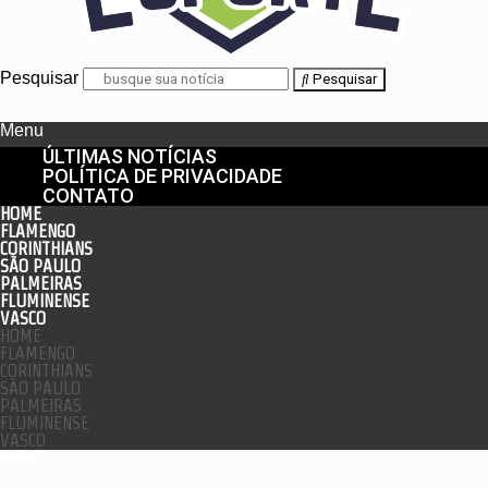
Pesquisar
Pesquisar
Menu
ÚLTIMAS NOTÍCIAS
POLÍTICA DE PRIVACIDADE
CONTATO
HOME
FLAMENGO
CORINTHIANS
SÃO PAULO
PALMEIRAS
FLUMINENSE
VASCO
HOME
FLAMENGO
CORINTHIANS
SÃO PAULO
PALMEIRAS
FLUMINENSE
VASCO
enu