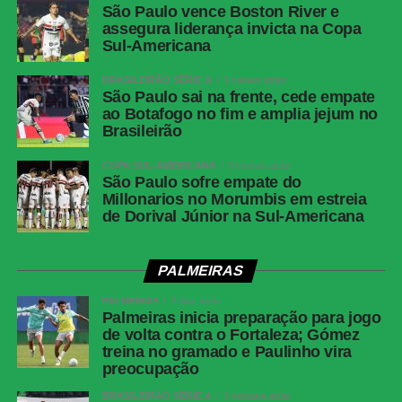
São Paulo vence Boston River e
assegura liderança invicta na Copa
WhatsApp
Sul-Americana
Facebook
BRASILEIRÃO SÉRIE A
3 meses atrás
São Paulo sai na frente, cede empate
Twitter
ao Botafogo no fim e amplia jejum no
Brasileirão
Messenger
LinkedIn
COPA SUL-AMERICANA
3 meses atrás
São Paulo sofre empate do
Share
Millonarios no Morumbis em estreia
de Dorival Júnior na Sul-Americana
PALMEIRAS
PALMEIRAS
3 dias atrás
Palmeiras inicia preparação para jogo
de volta contra o Fortaleza; Gómez
treina no gramado e Paulinho vira
preocupação
BRASILEIRÃO SÉRIE A
1 semana atrás