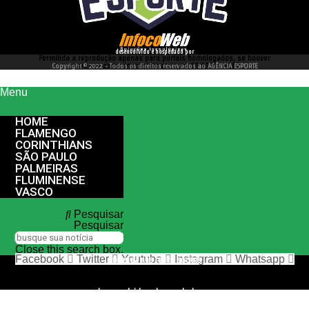
desenvolvido e hospedado por
Permitida a reprodução apenas para portais homologados, se houver
interesse entre em contato conosco 66 99977 4262
Copyright © 2022 - Todos os direitos reservados ao AGÊNCIA ESPORTE
Menu
HOME
FLAMENGO
CORINTHIANS
SÃO PAULO
PALMEIRAS
FLUMINENSE
VASCO
Pesquisar
Pesquisar
Close this search box.
Facebook
Twitter
Youtube
Instagram
Whatsapp
nos siga nas redes sociais
desenvolvido e hospedado por