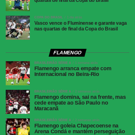
quartas de final da Copa do Brasil
Competição
Campeonato Brasileiro – 21ª rodada
Local
Neo Química Arena, São Paulo (SP)
COPA DO BRASIL
1 dia atrás
Data
30 de julho de 2026 (quinta-feira)
Vasco vence o Fluminense e garante vaga
nas quartas de final da Copa do Brasil
Horário
19h30 (de Brasília)
Público
38.963 torcedores
Renda
R$ 2.606.640,01
FLAMENGO
Cartões
Benavídez, Jadson, Portilla e Santos
BRASILEIRÃO SÉRIE A
1 semana atrás
amarelos
(Athletico-PR); Fernando Diniz, André
Flamengo arranca empate com
Ramalho, Matheuzinho e Rodrigo Garro
Internacional no Beira-Rio
(Corinthians)
Cartões
Nenhum
BRASILEIRÃO SÉRIE A
2 semanas atrás
vermelhos
Flamengo domina, sai na frente, mas
cede empate ao São Paulo no
Árbitro
Paulo Cesar Zanovelli da Silva (MG)
Maracanã
Assistentes
Nailton Junior de Sousa Oliveira (CE) e
Thiaggo Americano Labes (SC)
BRASILEIRÃO SÉRIE A
2 semanas atrás
Flamengo goleia Chapecoense na
VAR
Paulo Renato Moreira da Silva Coelho (RJ)
Arena Condá e mantém perseguição