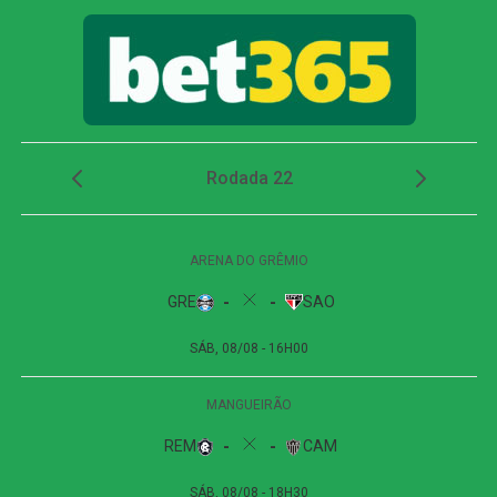
Paulinho vira preocupação
Dois minutos mais tarde, Yuri Alberto recebeu um
lançamento de Allan, invadiu a área, mas não conseguiu
finalizar bem e chutou em cima do goleiro adversário.
O Athletico-PR respondeu aos 27 minutos, em uma
cobrança de escanteio. Gilberto desviou a bola na
segunda trave, e Viveros apareceu para cabecear. A
finalização, porém, explodiu no travessão e quase
garantiu a vitória dos visitantes.
Apesar das tentativas das duas equipes na etapa final, o
placar não foi alterado. O empate sem gols refletiu a
pouca efetividade ofensiva apresentada durante a
partida.
Próximos jogos