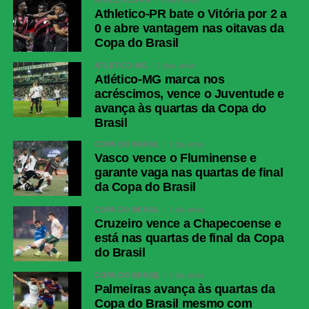
ATHLETICO-PR
3 dias atrás
Athletico-PR bate o Vitória por 2 a
0 e abre vantagem nas oitavas da
Copa do Brasil
ATLÉTICO-MG
2 dias atrás
Atlético-MG marca nos
acréscimos, vence o Juventude e
avança às quartas da Copa do
Brasil
COPA DO BRASIL
1 dia atrás
Vasco vence o Fluminense e
garante vaga nas quartas de final
da Copa do Brasil
COPA DO BRASIL
1 dia atrás
Cruzeiro vence a Chapecoense e
está nas quartas de final da Copa
do Brasil
COPA DO BRASIL
1 dia atrás
Palmeiras avança às quartas da
Copa do Brasil mesmo com