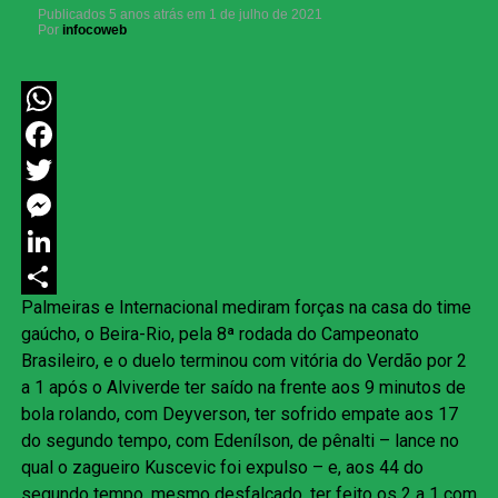
Publicados
5 anos atrás
em
1 de julho de 2021
Por
infocoweb
WhatsApp
Facebook
Twitter
Messenger
LinkedIn
Palmeiras e Internacional mediram forças na casa do time
Share
gaúcho, o Beira-Rio, pela 8ª rodada do Campeonato
Brasileiro, e o duelo terminou com vitória do Verdão por 2
a 1 após o Alviverde ter saído na frente aos 9 minutos de
bola rolando, com Deyverson, ter sofrido empate aos 17
do segundo tempo, com Edenílson, de pênalti – lance no
qual o zagueiro Kuscevic foi expulso – e, aos 44 do
segundo tempo, mesmo desfalcado, ter feito os 2 a 1 com