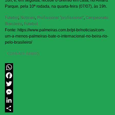
16h, e, em seguida, recebe o Grêmio em casa, no Allianz
Parque, pela 10ª rodada, na quarta-feira (07/07), às 19h.
Categorias
Tags
Futebol
,
Notícias
,
Profissional
“profissional”
,
Campeonato
Brasileiro
,
Futebol
Fonte: https://www.palmeiras.com.br/pt-br/noticias/com-
um-a-menos-palmeiras-bate-o-internacional-no-beira-rio-
pelo-brasileiro/
COMENTE ABAIXO:
WhatsApp
Facebook
Twitter
Messenger
LinkedIn