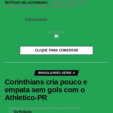
Share
NOTÍCIAS RELACIONADAS:
BEIRA
BRASILEIRO
INTERNACIONAL
MENOS
PALMEIRAS
infocoweb
PROPAGANDA
CLIQUE PARA COMENTAR
BRASILEIRÃO SÉRIE A
Corinthians cria pouco e
empata sem gols com o
Athletico-PR
Publicados
1 semana atrás
em
30 de julho de 2026
Por
Da Redação