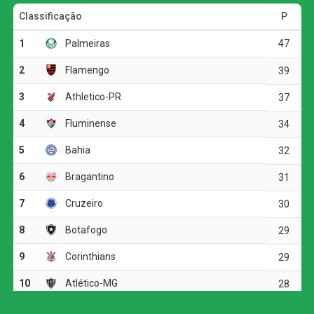
A primeira etapa foi marcada pelo equilíbrio e pela forte
disputa física. As duas equipes encontraram dificuldades
para construir jogadas ofensivas, e as chances claras
foram raras.
A melhor oportunidade antes do intervalo foi do
Corinthians. Aos 23 minutos, Allan fez um cruzamento
preciso para Matheuzinho, que cabeceou com força, mas
parou em uma boa defesa do goleiro Santos.
O ritmo aumentou no segundo tempo, e o Corinthians
voltou a ameaçar aos 20 minutos. Matheuzinho recuperou
a bola no meio-campo e acionou Yuri Alberto. O atacante
dominou, girou diante da marcação e finalizou com
potência da entrada da área, obrigando Santos a fazer
outra grande intervenção.
Palmeiras inicia preparação para jogo de volta
contra o Fortaleza; Gómez treina no gramado e