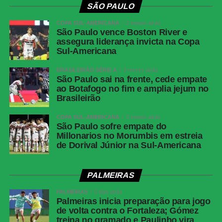
SÃO PAULO
COPA SUL-AMERICANA
2 meses atrás
São Paulo vence Boston River e
assegura liderança invicta na Copa
Sul-Americana
BRASILEIRÃO SÉRIE A
3 meses atrás
São Paulo sai na frente, cede empate
ao Botafogo no fim e amplia jejum no
Brasileirão
COPA SUL-AMERICANA
3 meses atrás
São Paulo sofre empate do
Millonarios no Morumbis em estreia
de Dorival Júnior na Sul-Americana
PALMEIRAS
PALMEIRAS
5 dias atrás
Palmeiras inicia preparação para jogo
de volta contra o Fortaleza; Gómez
treina no gramado e Paulinho vira