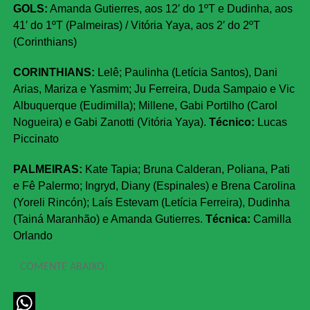
GOLS:
Amanda Gutierres, aos 12′ do 1ºT e Dudinha, aos
41′ do 1ºT (Palmeiras) / Vitória Yaya, aos 2′ do 2ºT
(Corinthians)
CORINTHIANS:
Lelê; Paulinha (Letícia Santos), Dani
Arias, Mariza e Yasmim; Ju Ferreira, Duda Sampaio e Vic
Albuquerque (Eudimilla); Millene, Gabi Portilho (Carol
Nogueira) e Gabi Zanotti (Vitória Yaya).
Técnico:
Lucas
Piccinato
PALMEIRAS:
Kate Tapia; Bruna Calderan, Poliana, Pati
e Fê Palermo; Ingryd, Diany (Espinales) e Brena Carolina
(Yoreli Rincón); Laís Estevam (Letícia Ferreira), Dudinha
(Tainá Maranhão) e Amanda Gutierres.
Técnica:
Camilla
Orlando
COMENTE ABAIXO: