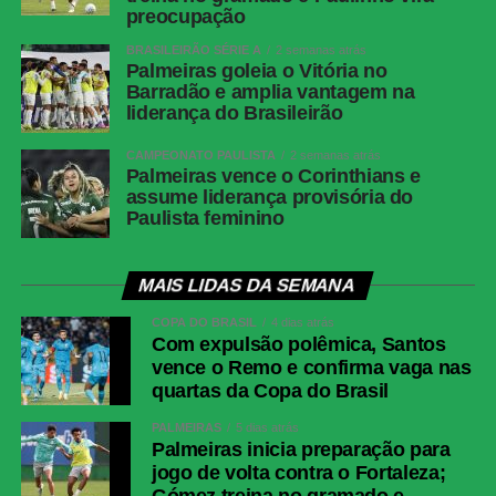
preocupação
BRASILEIRÃO SÉRIE A
2 semanas atrás
Palmeiras goleia o Vitória no
Barradão e amplia vantagem na
liderança do Brasileirão
CAMPEONATO PAULISTA
2 semanas atrás
Palmeiras vence o Corinthians e
assume liderança provisória do
Paulista feminino
MAIS LIDAS DA SEMANA
COPA DO BRASIL
4 dias atrás
Com expulsão polêmica, Santos
vence o Remo e confirma vaga nas
quartas da Copa do Brasil
PALMEIRAS
5 dias atrás
Palmeiras inicia preparação para
jogo de volta contra o Fortaleza;
Gómez treina no gramado e