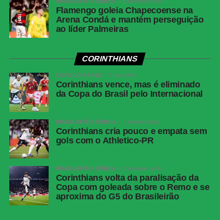
BRASILEIRÃO SÉRIE A
3 semanas atrás
Flamengo goleia Chapecoense na
Arena Condá e mantém perseguição
ao líder Palmeiras
CORINTHIANS
COPA DO BRASIL
3 dias atrás
Corinthians vence, mas é eliminado
da Copa do Brasil pelo Internacional
BRASILEIRÃO SÉRIE A
1 semana atrás
Corinthians cria pouco e empata sem
gols com o Athletico-PR
BRASILEIRÃO SÉRIE A
2 semanas atrás
Corinthians volta da paralisação da
Copa com goleada sobre o Remo e se
aproxima do G5 do Brasileirão