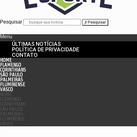
Pesquisar
Pesquisar
Menu
ÚLTIMAS NOTÍCIAS
POLÍTICA DE PRIVACIDADE
CONTATO
HOME
FLAMENGO
CORINTHIANS
SÃO PAULO
PALMEIRAS
FLUMINENSE
VASCO
HOME
FLAMENGO
CORINTHIANS
SÃO PAULO
PALMEIRAS
FLUMINENSE
VASCO
enu