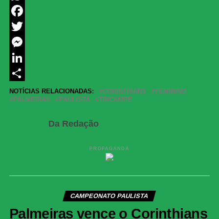
WhatsApp
Facebook
Twitter
Messenger
LinkedIn
Share
NOTÍCIAS RELACIONADAS:
CORINTHIANS
FEMININO
PALMEIRAS
PAULISTA
TRICAMPE
Da Redação
PROPAGANDA
CAMPEONATO PAULISTA
Palmeiras vence o Corinthians