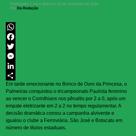
Publicados
2 anos atrás
em
20 de novembro de 2024
Por
Da Redação
WhatsApp
Facebook
Twitter
Messenger
LinkedIn
Em tarde emocionante no Brinco de Ouro da Princesa, o
Share
Palmeiras conquistou o tricampeonato Paulista feminino
ao vencer o Corinthians nos pênaltis por 2 a 0, após um
empate eletrizante em 2 a 2 no tempo regulamentar. A
decisão dramática coroou a campanha alviverde e
igualou o clube a Ferroviária, São José e Botucatu em
número de títulos estaduais.