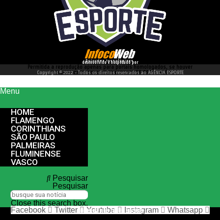
desenvolvido e hospedado por
Permitida a reprodução apenas para portais homologados, se houver
interesse entre em contato conosco 66 99977 4262
Copyright © 2022 - Todos os direitos reservados ao AGÊNCIA ESPORTE
Menu
HOME
FLAMENGO
CORINTHIANS
SÃO PAULO
PALMEIRAS
FLUMINENSE
VASCO
Pesquisar
Pesquisar
Close this search box.
Facebook
Twitter
Youtube
Instagram
Whatsapp
nos siga nas redes sociais