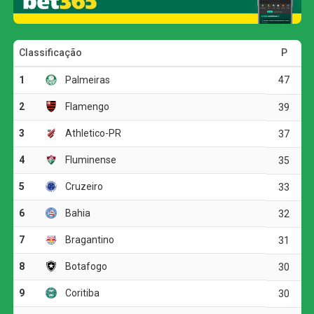
O primeiro tempo foi truncado e marcado por muitas
faltas, mas o Palmeiras conseguiu abrir o placar nos
acréscimos. Aos 50 minutos, Giovanna Campiolo subiu
mais alto que a marcação e completou cruzamento de
cabeça para o fundo das redes. Na segunda etapa, o
Verdão administrou a vantagem e segurou o resultado até
o apito final.
Pela sexta rodada do estadual, o Palmeiras enfrenta o
Taubaté no dia 11 de agosto, às 18h, no Joaquinzão. Já o
Corinthians volta a campo no dia 12 de agosto, contra o
Mirassol, às 17h, no Estádio Manoel Francisco Ferreira.
COMENTE ABAIXO: