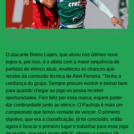
Os jogadores Naves e Breno Lopes (à direita) durante treinamento na
Academia de Futebol | Foto: Cesar Greco/Palmeiras
O atacante Breno Lopes, que atuou nos últimos nove
jogos e, por isso, é o atleta com a maior sequência de
partidas do elenco atual, enalteceu as chances que
recebe da comissão técnica de Abel Ferreira. “Tenho a
confiança do grupo. Sempre procuro evoluir e treinar bem
para quando chegar ao jogo eu possa receber
oportunidades. Fico feliz por essa marca, espero poder
dar continuidade junto ao elenco. O Paulista é mais um
campeonato que temos vontade de vencer. O primeiro
objetivo, que era a classificação, já foi concluído, então
agora é buscar o primeiro lugar e trabalhar para esse jogo
de quarta, que será muito difícil”, afirmou o camisa 19,