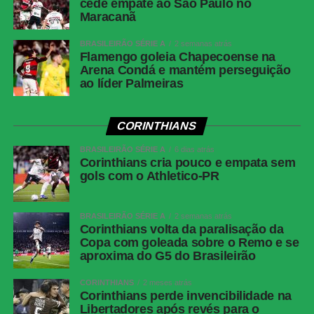
cede empate ao São Paulo no
Maracanã
BRASILEIRÃO SÉRIE A
2 semanas atrás
Flamengo goleia Chapecoense na
Arena Condá e mantém perseguição
ao líder Palmeiras
CORINTHIANS
BRASILEIRÃO SÉRIE A
6 dias atrás
Corinthians cria pouco e empata sem
gols com o Athletico-PR
BRASILEIRÃO SÉRIE A
2 semanas atrás
Corinthians volta da paralisação da
Copa com goleada sobre o Remo e se
aproxima do G5 do Brasileirão
CORINTHIANS
2 meses atrás
Corinthians perde invencibilidade na
Libertadores após revés para o