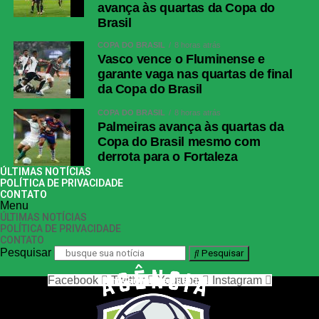
avança às quartas da Copa do
Brasil
COPA DO BRASIL
8 horas atrás
Vasco vence o Fluminense e
garante vaga nas quartas de final
da Copa do Brasil
COPA DO BRASIL
8 horas atrás
Palmeiras avança às quartas da
Copa do Brasil mesmo com
derrota para o Fortaleza
ÚLTIMAS NOTÍCIAS
POLÍTICA DE PRIVACIDADE
CONTATO
Menu
ÚLTIMAS NOTÍCIAS
POLÍTICA DE PRIVACIDADE
CONTATO
Pesquisar
Pesquisar
Facebook
Twitter
Youtube
Instagram
nos siga nas redes sociais