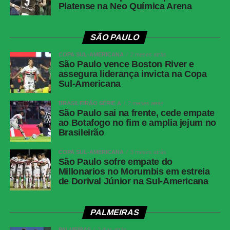
Platense na Neo Química Arena
SÃO PAULO
COPA SUL-AMERICANA
2 meses atrás
São Paulo vence Boston River e
assegura liderança invicta na Copa
Sul-Americana
BRASILEIRÃO SÉRIE A
2 meses atrás
São Paulo sai na frente, cede empate
ao Botafogo no fim e amplia jejum no
Brasileirão
COPA SUL-AMERICANA
3 meses atrás
São Paulo sofre empate do
Millonarios no Morumbis em estreia
de Dorival Júnior na Sul-Americana
PALMEIRAS
PALMEIRAS
2 dias atrás