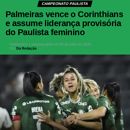
CAMPEONATO PAULISTA
Palmeiras vence o Corinthians
e assume liderança provisória
do Paulista feminino
Publicados
1 semana atrás
em
29 de julho de 2026
Por
Da Redação