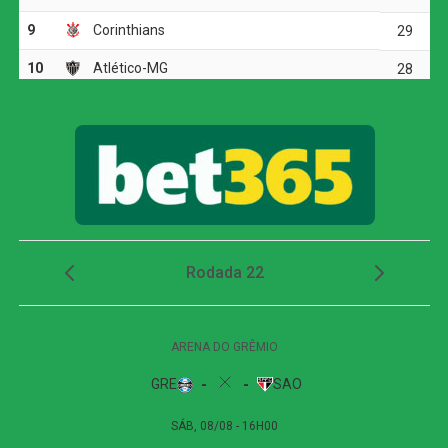
Paulinho vira preocupação
COMENTE ABAIXO:
WhatsApp
Facebook
Twitter
Messenger
LinkedIn
Share