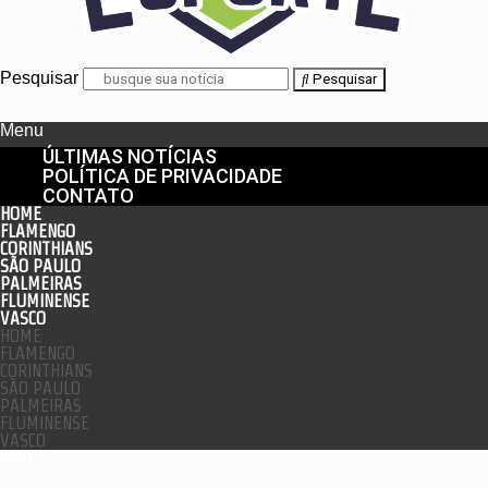
Pesquisar
Pesquisar
Menu
ÚLTIMAS NOTÍCIAS
POLÍTICA DE PRIVACIDADE
CONTATO
HOME
FLAMENGO
CORINTHIANS
SÃO PAULO
PALMEIRAS
FLUMINENSE
VASCO
HOME
FLAMENGO
CORINTHIANS
SÃO PAULO
PALMEIRAS
FLUMINENSE
VASCO
enu