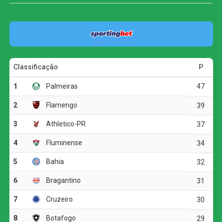
feira contra o Taubaté, às 21h, e podem recuperar a ponta
da tabela. O Corinthians, por sua vez, caiu para a quarta
posição, com sete pontos.
O primeiro tempo foi truncado e marcado por muitas
faltas, mas o Palmeiras conseguiu abrir o placar nos
acréscimos. Aos 50 minutos, Giovanna Campiolo subiu
mais alto que a marcação e completou cruzamento de
cabeça para o fundo das redes. Na segunda etapa, o
Verdão administrou a vantagem e segurou o resultado até
o apito final.
Pela sexta rodada do estadual, o Palmeiras enfrenta o
Taubaté no dia 11 de agosto, às 18h, no Joaquinzão. Já o
Corinthians volta a campo no dia 12 de agosto, contra o
Mirassol, às 17h, no Estádio Manoel Francisco Ferreira.
Palmeiras inicia preparação para jogo de volta
contra o Fortaleza; Gómez treina no gramado e