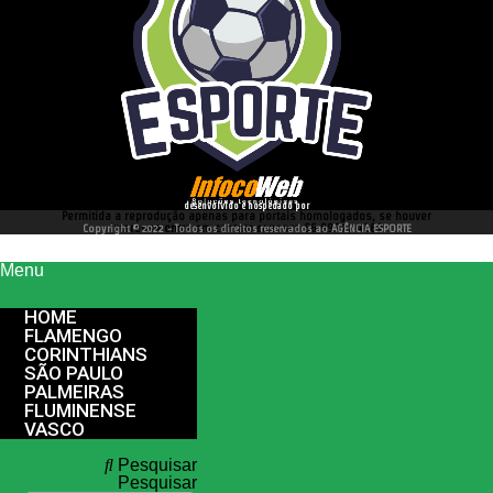
desenvolvido e hospedado por
Permitida a reprodução apenas para portais homologados, se houver
interesse entre em contato conosco 66 99977 4262
Copyright © 2022 - Todos os direitos reservados ao AGÊNCIA ESPORTE
Menu
HOME
FLAMENGO
CORINTHIANS
SÃO PAULO
PALMEIRAS
FLUMINENSE
VASCO
Pesquisar
Pesquisar