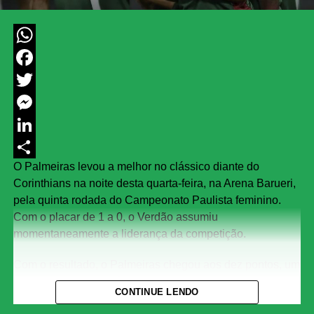
WhatsApp
Facebook
Twitter
Messenger
LinkedIn
O Palmeiras levou a melhor no clássico diante do
Share
Corinthians na noite desta quarta-feira, na Arena Barueri,
pela quinta rodada do Campeonato Paulista feminino.
Com o placar de 1 a 0, o Verdão assumiu
momentaneamente a liderança da competição.
Com o resultado, o Palmeiras chegou aos dez pontos, um
a mais que a Ferroviária, segunda colocada. As
CONTINUE LENDO
Guerreiras Grenás, no entanto, ainda jogam nesta quarta-