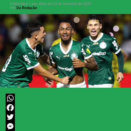
Publicados
1 ano atrás
em
24 de fevereiro de 2025
Por
Da Redação
WhatsApp
Facebook
Twitter