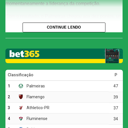
momentaneamente a liderança da competição.
Com o resultado, o Palmeiras chegou aos dez pontos, um
a mais que a Ferroviária, segunda colocada. As
CONTINUE LENDO
Guerreiras Grenás, no entanto, ainda jogam nesta quarta-
feira contra o Taubaté, às 21h, e podem recuperar a ponta
da tabela. O Corinthians, por sua vez, caiu para a quarta
posição, com sete pontos.
O primeiro tempo foi truncado e marcado por muitas
faltas, mas o Palmeiras conseguiu abrir o placar nos
acréscimos. Aos 50 minutos, Giovanna Campiolo subiu
mais alto que a marcação e completou cruzamento de
cabeça para o fundo das redes. Na segunda etapa, o
Verdão administrou a vantagem e segurou o resultado até
o apito final.
Pela sexta rodada do estadual, o Palmeiras enfrenta o
Taubaté no dia 11 de agosto, às 18h, no Joaquinzão. Já o