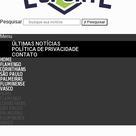
Pesquisar
Pesquisar
Menu
ÚLTIMAS NOTÍCIAS
POLÍTICA DE PRIVACIDADE
CONTATO
HOME
FLAMENGO
CORINTHIANS
SÃO PAULO
PALMEIRAS
FLUMINENSE
VASCO
HOME
FLAMENGO
CORINTHIANS
SÃO PAULO
PALMEIRAS
FLUMINENSE
VASCO
enu