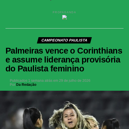
PROPAGANDA
CAMPEONATO PAULISTA
Palmeiras vence o Corinthians
e assume liderança provisória
do Paulista feminino
Publicados
1 semana atrás
em
29 de julho de 2026
Por
Da Redação