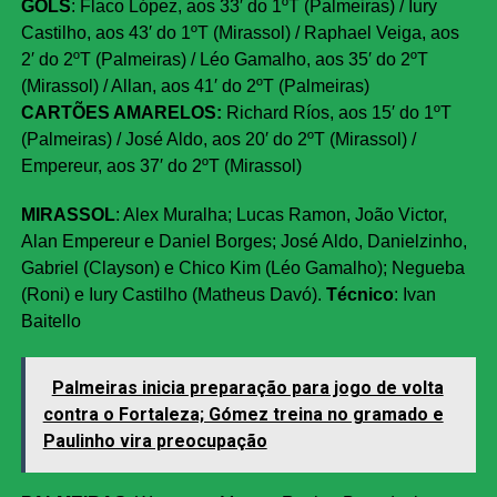
GOLS
: Flaco López, aos 33′ do 1ºT (Palmeiras) / Iury
Castilho, aos 43′ do 1ºT (Mirassol) / Raphael Veiga, aos
2′ do 2ºT (Palmeiras) / Léo Gamalho, aos 35′ do 2ºT
(Mirassol) / Allan, aos 41′ do 2ºT (Palmeiras)
CARTÕES AMARELOS:
Richard Ríos, aos 15′ do 1ºT
(Palmeiras) / José Aldo, aos 20′ do 2ºT (Mirassol) /
Empereur, aos 37′ do 2ºT (Mirassol)
MIRASSOL
: Alex Muralha; Lucas Ramon, João Victor,
Alan Empereur e Daniel Borges; José Aldo, Danielzinho,
Gabriel (Clayson) e Chico Kim (Léo Gamalho); Negueba
(Roni) e Iury Castilho (Matheus Davó).
Técnico
:
Ivan
Baitello
Palmeiras inicia preparação para jogo de volta
contra o Fortaleza; Gómez treina no gramado e
Paulinho vira preocupação