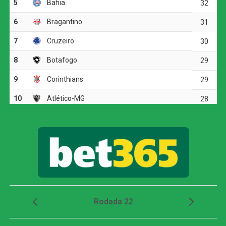
Corinthians volta a campo no dia 12 de agosto, contra o
Mirassol, às 17h, no Estádio Manoel Francisco Ferreira.
Palmeiras inicia preparação para jogo de volta
contra o Fortaleza; Gómez treina no gramado e
Paulinho vira preocupação
COMENTE ABAIXO:
WhatsApp
Facebook
Twitter
Messenger