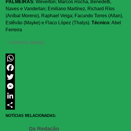
PALMEIRAS
: Weverton; Marcos Rocha, Benedetti,
Naves e Vanderlan; Emiliano Martínez, Richard Ríos
(Aníbal Moreno), Raphael Veiga; Facundo Torres (Allan),
Estêvão (Mayke) e Flaco López (Thalys).
Técnico
: Abel
Ferreira
COMENTE ABAIXO:
WhatsApp
Facebook
Twitter
Messenger
LinkedIn
Share
NOTÍCIAS RELACIONADAS:
Da Redação