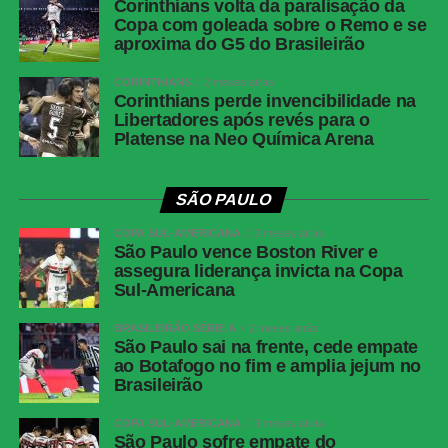
Corinthians volta da paralisação da
Copa com goleada sobre o Remo e se
aproxima do G5 do Brasileirão
CORINTHIANS
2 meses atrás
Corinthians perde invencibilidade na
Libertadores após revés para o
Platense na Neo Química Arena
SÃO PAULO
COPA SUL-AMERICANA
2 meses atrás
São Paulo vence Boston River e
assegura liderança invicta na Copa
Sul-Americana
BRASILEIRÃO SÉRIE A
2 meses atrás
São Paulo sai na frente, cede empate
ao Botafogo no fim e amplia jejum no
Brasileirão
COPA SUL-AMERICANA
3 meses atrás
São Paulo sofre empate do