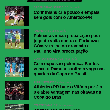
BRASILEIRÃO SÉRIE A
6 dias atrás
Corinthians cria pouco e empata
sem gols com o Athletico-PR
PALMEIRAS
2 dias atrás
Palmeiras inicia preparação para
jogo de volta contra o Fortaleza;
Gómez treina no gramado e
Paulinho vira preocupação
COPA DO BRASIL
21 horas atrás
Com expulsão polêmica, Santos
vence o Remo e confirma vaga nas
quartas da Copa do Brasil
ATHLETICO-PR
2 dias atrás
Athletico-PR bate o Vitória por 2 a
0 e abre vantagem nas oitavas da
Copa do Brasil
ATLÉTICO-MG
21 horas atrás