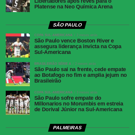
Libertadores após revés para o
Platense na Neo Química Arena
SÃO PAULO
COPA SUL-AMERICANA
2 meses atrás
São Paulo vence Boston River e
assegura liderança invicta na Copa
Sul-Americana
BRASILEIRÃO SÉRIE A
2 meses atrás
São Paulo sai na frente, cede empate
ao Botafogo no fim e amplia jejum no
Brasileirão
COPA SUL-AMERICANA
3 meses atrás
São Paulo sofre empate do
Millonarios no Morumbis em estreia
de Dorival Júnior na Sul-Americana
PALMEIRAS