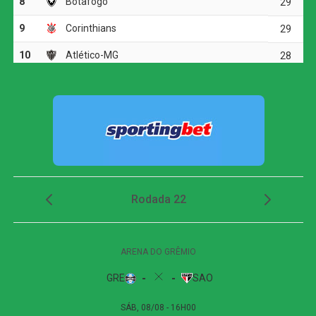
COMENTE ABAIXO:
WhatsApp
Facebook
Twitter
Messenger
LinkedIn
Share