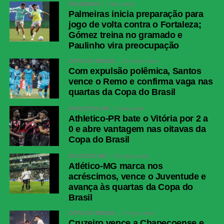
PALMEIRAS
2 dias atrás
Palmeiras inicia preparação para
jogo de volta contra o Fortaleza;
Gómez treina no gramado e
Paulinho vira preocupação
COPA DO BRASIL
20 horas atrás
Com expulsão polêmica, Santos
vence o Remo e confirma vaga nas
quartas da Copa do Brasil
ATHLETICO-PR
2 dias atrás
Athletico-PR bate o Vitória por 2 a
0 e abre vantagem nas oitavas da
Copa do Brasil
ATLÉTICO-MG
20 horas atrás
Atlético-MG marca nos
acréscimos, vence o Juventude e
avança às quartas da Copa do
Brasil
COPA DO BRASIL
2 horas atrás
Cruzeiro vence a Chapecoense e