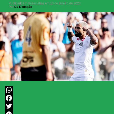
Publicados
7 meses atrás
em
10 de janeiro de 2026
Por
Da Redação
WhatsApp
Facebook