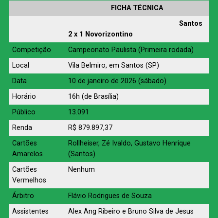
FICHA TÉCNICA
Santos
2 x 1 Novorizontino
Competição
Campeonato Paulista (Primeira rodada)
Local
Vila Belmiro, em Santos (SP)
Data
10 de janeiro de 2026 (sábado)
Horário
16h (de Brasília)
Público
13.091
Renda
R$ 879.897,37
Cartões
Rollheiser, Zé Ivaldo, Gustavo Henrique
Amarelos
(Santos)
Cartões
Nenhum
Vermelhos
Árbitro
Flávio Rodrigues de Souza
Assistentes
Alex Ang Ribeiro e Bruno Silva de Jesus