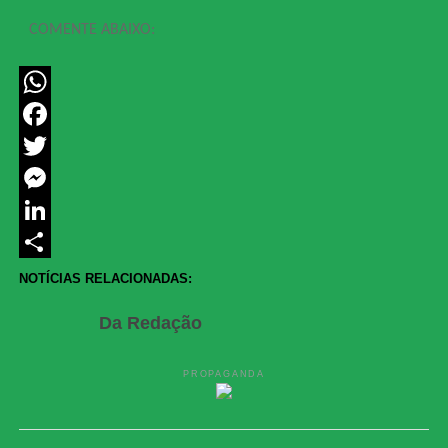
COMENTE ABAIXO:
WhatsApp
Facebook
Twitter
Messenger
LinkedIn
Share
NOTÍCIAS RELACIONADAS:
Da Redação
PROPAGANDA