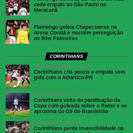
cede empate ao São Paulo no
Maracanã
BRASILEIRÃO SÉRIE A
2 semanas atrás
Flamengo goleia Chapecoense na
Arena Condá e mantém perseguição
ao líder Palmeiras
CORINTHIANS
BRASILEIRÃO SÉRIE A
6 dias atrás
Corinthians cria pouco e empata sem
gols com o Athletico-PR
BRASILEIRÃO SÉRIE A
2 semanas atrás
Corinthians volta da paralisação da
Copa com goleada sobre o Remo e se
aproxima do G5 do Brasileirão
CORINTHIANS
2 meses atrás
Corinthians perde invencibilidade na