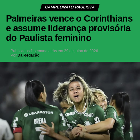
CAMPEONATO PAULISTA
Palmeiras vence o Corinthians
e assume liderança provisória
do Paulista feminino
Publicados
1 semana atrás
em
29 de julho de 2026
Por
Da Redação