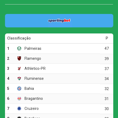
feira contra o Taubaté, às 21h, e podem recuperar a ponta
da tabela. O Corinthians, por sua vez, caiu para a quarta
posição, com sete pontos.
O primeiro tempo foi truncado e marcado por muitas
faltas, mas o Palmeiras conseguiu abrir o placar nos
acréscimos. Aos 50 minutos, Giovanna Campiolo subiu
mais alto que a marcação e completou cruzamento de
cabeça para o fundo das redes. Na segunda etapa, o
Verdão administrou a vantagem e segurou o resultado até
o apito final.
Pela sexta rodada do estadual, o Palmeiras enfrenta o
Taubaté no dia 11 de agosto, às 18h, no Joaquinzão. Já o
Corinthians volta a campo no dia 12 de agosto, contra o
Mirassol, às 17h, no Estádio Manoel Francisco Ferreira.
Com expulsão polêmica, Santos vence o Remo e
confirma vaga nas quartas da Copa do Brasil