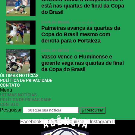
está nas quartas de final da Copa
do Brasil
COPA DO BRASIL
2 horas atrás
Palmeiras avança às quartas da
Copa do Brasil mesmo com
derrota para o Fortaleza
COPA DO BRASIL
2 horas atrás
Vasco vence o Fluminense e
garante vaga nas quartas de final
da Copa do Brasil
ÚLTIMAS NOTÍCIAS
POLÍTICA DE PRIVACIDADE
CONTATO
Menu
ÚLTIMAS NOTÍCIAS
POLÍTICA DE PRIVACIDADE
CONTATO
Pesquisar
Pesquisar
Facebook
Twitter
Youtube
Instagram
nos siga nas redes sociais