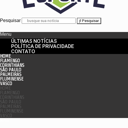
Pesquisar
Pesquisar
Menu
ÚLTIMAS NOTÍCIAS
POLÍTICA DE PRIVACIDADE
CONTATO
HOME
FLAMENGO
CORINTHIANS
SÃO PAULO
PALMEIRAS
FLUMINENSE
VASCO
HOME
FLAMENGO
CORINTHIANS
SÃO PAULO
PALMEIRAS
FLUMINENSE
VASCO
enu