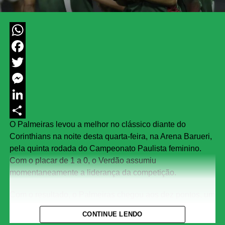
WhatsApp
Facebook
Twitter
Messenger
LinkedIn
O Palmeiras levou a melhor no clássico diante do
Share
Corinthians na noite desta quarta-feira, na Arena Barueri,
pela quinta rodada do Campeonato Paulista feminino.
Com o placar de 1 a 0, o Verdão assumiu
momentaneamente a liderança da competição.
Com o resultado, o Palmeiras chegou aos dez pontos, um
a mais que a Ferroviária, segunda colocada. As
CONTINUE LENDO
Guerreiras Grenás, no entanto, ainda jogam nesta quarta-