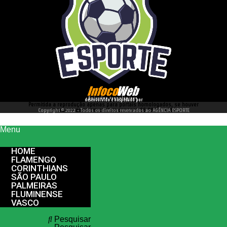
desenvolvido e hospedado por
Permitida a reprodução apenas para portais homologados, se houver
interesse entre em contato conosco 66 99977 4262
Copyright © 2022 - Todos os direitos reservados ao AGÊNCIA ESPORTE
Menu
HOME
FLAMENGO
CORINTHIANS
SÃO PAULO
PALMEIRAS
FLUMINENSE
VASCO
Pesquisar