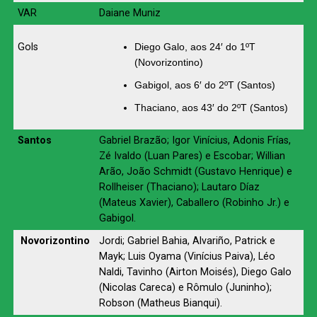
VAR
Daiane Muniz
Gols
Diego Galo, aos 24′ do 1ºT
(Novorizontino)
Gabigol, aos 6′ do 2ºT (Santos)
Thaciano, aos 43′ do 2ºT (Santos)
Santos
Gabriel Brazão; Igor Vinícius, Adonis Frías,
Zé Ivaldo (Luan Pares) e Escobar; Willian
Arão, João Schmidt (Gustavo Henrique) e
Rollheiser (Thaciano); Lautaro Díaz
(Mateus Xavier), Caballero (Robinho Jr.) e
Gabigol.
Novorizontino
Jordi; Gabriel Bahia, Alvariño, Patrick e
Mayk; Luis Oyama (Vinícius Paiva), Léo
Naldi, Tavinho (Airton Moisés), Diego Galo
(Nicolas Careca) e Rômulo (Juninho);
Robson (Matheus Bianqui).