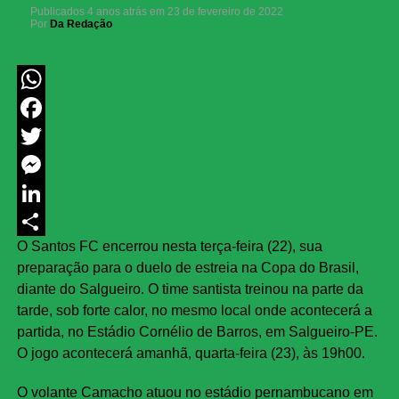
Publicados
4 anos atrás
em
23 de fevereiro de 2022
Por
Da Redação
WhatsApp
Facebook
Twitter
Messenger
LinkedIn
O Santos FC encerrou nesta terça-feira (22), sua
Share
preparação para o duelo de estreia na Copa do Brasil,
diante do Salgueiro. O time santista treinou na parte da
tarde, sob forte calor, no mesmo local onde acontecerá a
partida, no Estádio Cornélio de Barros, em Salgueiro-PE.
O jogo acontecerá amanhã, quarta-feira (23), às 19h00.
O volante Camacho atuou no estádio pernambucano em