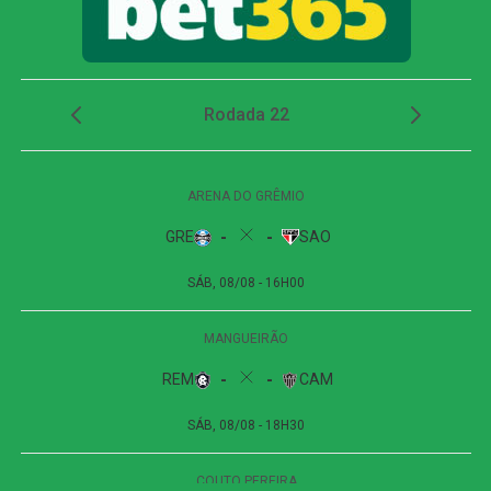
clara oportunidade de gol.
Com um atleta a mais, o Santos passou a pressionar. Aos
32 minutos, Caballero escorou de cabeça e Gabriel
finalizou cruzado para fora. Na sequência, Barreal cobrou
escanteio, Adonis Frías e Gabriel tentaram, mas a defesa
paraense afastou o perigo. Aos 40, Caballero encontrou
Gabriel Bontempo livre na área, porém o volante errou o
domínio e Marcelo Rangel ficou com a bola. Antes do
intervalo, Oliva ainda arriscou de longe e parou na
marcação.
Com expulsão polêmica, Santos vence o Remo e
confirma vaga nas quartas da Copa do Brasil
Segundo tempo: Rony decide
Cuca promoveu três mudanças no intervalo, colocando