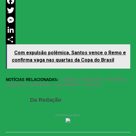
WhatsApp
Facebook
Twitter
Messenger
LinkedIn
Share
Com expulsão polêmica, Santos vence o Remo e
confirma vaga nas quartas da Copa do Brasil
NOTÍCIAS RELACIONADAS:
BRASIL
ENCARAR
ESTREIA
FINALIZA
PREPARA
SALGUEIRO
SANTOS
Da Redação
PROPAGANDA