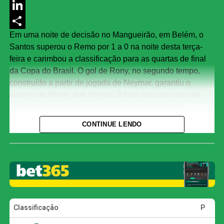
Messenger
LinkedIn
Em uma noite de decisão no Mangueirão, em Belém, o
Share
Santos superou o Remo por 1 a 0 na noite desta terça-
feira e carimbou a classificação para as quartas de final
da Copa do Brasil. O gol de Rony, no segundo tempo,
construído a partir de jogada de Neymar, garantiu o
avanço do Peixe, que chegou à fase decisiva com um
jogador a mais em campo após a expulsão de um
defensor paraense ainda na primeira etapa.
CONTINUE LENDO
Com o triunfo, o Alvinegro encerra um jejum de cinco
temporadas sem disputar as quartas de final da
competição. A última vez que o clube havia alcançado
esta fase foi em 2021, quando acabou eliminado pelo
Athletico-PR.
Primeiro tempo marcado por