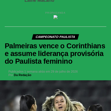
Laíne Macário
PROPAGANDA
CAMPEONATO PAULISTA
Palmeiras vence o Corinthians
e assume liderança provisória
do Paulista feminino
Publicados
1 semana atrás
em
29 de julho de 2026
Por
Da Redação