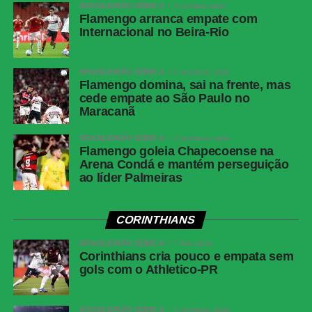
BRASILEIRÃO SÉRIE A
1 semana atrás
Flamengo arranca empate com
Internacional no Beira-Rio
BRASILEIRÃO SÉRIE A
2 semanas atrás
Flamengo domina, sai na frente, mas
cede empate ao São Paulo no
Maracanã
BRASILEIRÃO SÉRIE A
2 semanas atrás
Flamengo goleia Chapecoense na
Arena Condá e mantém perseguição
ao líder Palmeiras
CORINTHIANS
BRASILEIRÃO SÉRIE A
7 dias atrás
Corinthians cria pouco e empata sem
gols com o Athletico-PR
BRASILEIRÃO SÉRIE A
2 semanas atrás