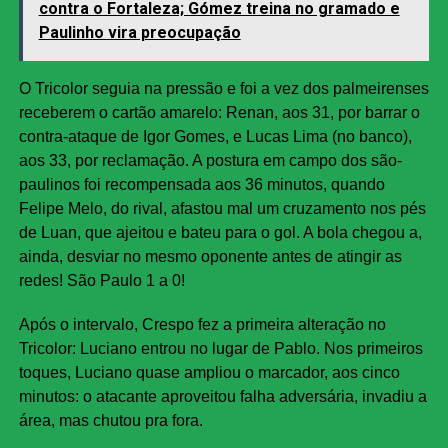
contra o Fortaleza; Gómez treina no gramado e
Paulinho vira preocupação
O Tricolor seguia na pressão e foi a vez dos palmeirenses
receberem o cartão amarelo: Renan, aos 31, por barrar o
contra-ataque de Igor Gomes, e Lucas Lima (no banco),
aos 33, por reclamação. A postura em campo dos são-
paulinos foi recompensada aos 36 minutos, quando
Felipe Melo, do rival, afastou mal um cruzamento nos pés
de Luan, que ajeitou e bateu para o gol. A bola chegou a,
ainda, desviar no mesmo oponente antes de atingir as
redes! São Paulo 1 a 0!
Após o intervalo, Crespo fez a primeira alteração no
Tricolor: Luciano entrou no lugar de Pablo. Nos primeiros
toques, Luciano quase ampliou o marcador, aos cinco
minutos: o atacante aproveitou falha adversária, invadiu a
área, mas chutou pra fora.