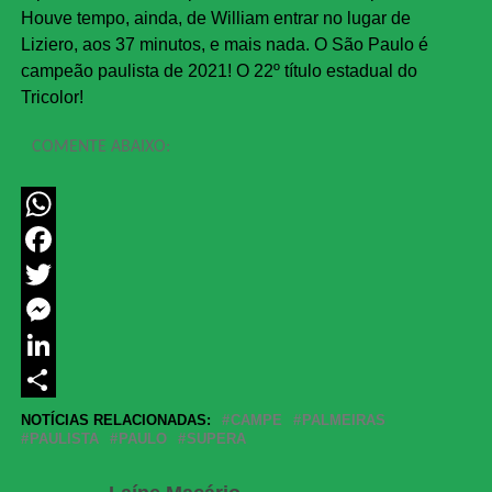
Houve tempo, ainda, de William entrar no lugar de
Liziero, aos 37 minutos, e mais nada. O São Paulo é
campeão paulista de 2021! O 22º título estadual do
Tricolor!
COMENTE ABAIXO:
WhatsApp
Facebook
Twitter
Messenger
LinkedIn
Share
NOTÍCIAS RELACIONADAS:
CAMPE
PALMEIRAS
PAULISTA
PAULO
SUPERA