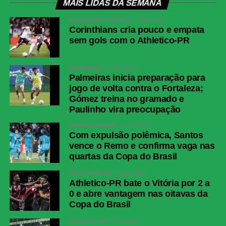
MAIS LIDAS DA SEMANA
BRASILEIRÃO SÉRIE A
7 dias atrás
Corinthians cria pouco e empata
sem gols com o Athletico-PR
PALMEIRAS
2 dias atrás
Palmeiras inicia preparação para
jogo de volta contra o Fortaleza;
Gómez treina no gramado e
Paulinho vira preocupação
COPA DO BRASIL
1 dia atrás
Com expulsão polêmica, Santos
vence o Remo e confirma vaga nas
quartas da Copa do Brasil
ATHLETICO-PR
2 dias atrás
Athletico-PR bate o Vitória por 2 a
0 e abre vantagem nas oitavas da
Copa do Brasil
ATLÉTICO-MG
1 dia atrás