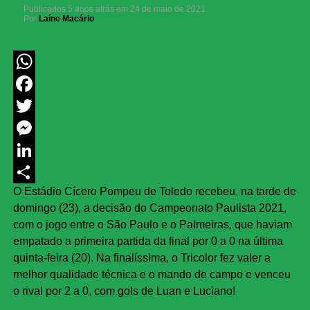
Publicados
5 anos atrás
em
24 de maio de 2021
Por
Laíne Macário
WhatsApp
Facebook
Twitter
Messenger
LinkedIn
O Estádio Cícero Pompeu de Toledo recebeu, na tarde de
Share
domingo (23), a decisão do Campeonato Paulista 2021,
com o jogo entre o São Paulo e o Palmeiras, que haviam
empatado a primeira partida da final por 0 a 0 na última
quinta-feira (20). Na finalíssima, o Tricolor fez valer a
melhor qualidade técnica e o mando de campo e venceu
o rival por 2 a 0, com gols de Luan e Luciano!