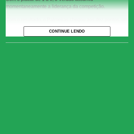
momentaneamente a liderança da competição.
Com o resultado, o Palmeiras chegou aos dez pontos, um
a mais que a Ferroviária, segunda colocada. As
CONTINUE LENDO
Guerreiras Grenás, no entanto, ainda jogam nesta quarta-
feira contra o Taubaté, às 21h, e podem recuperar a ponta
da tabela. O Corinthians, por sua vez, caiu para a quarta
posição, com sete pontos.
O primeiro tempo foi truncado e marcado por muitas
faltas, mas o Palmeiras conseguiu abrir o placar nos
acréscimos. Aos 50 minutos, Giovanna Campiolo subiu
mais alto que a marcação e completou cruzamento de
cabeça para o fundo das redes. Na segunda etapa, o
Verdão administrou a vantagem e segurou o resultado até
o apito final.
Pela sexta rodada do estadual, o Palmeiras enfrenta o
Taubaté no dia 11 de agosto, às 18h, no Joaquinzão. Já o