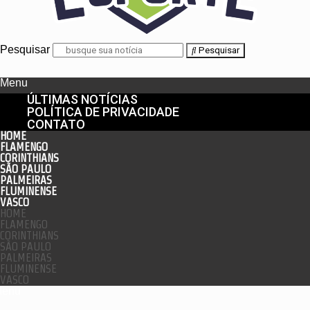
Pesquisar
Pesquisar
Menu
ÚLTIMAS NOTÍCIAS
POLÍTICA DE PRIVACIDADE
CONTATO
HOME
FLAMENGO
CORINTHIANS
SÃO PAULO
PALMEIRAS
FLUMINENSE
VASCO
HOME
FLAMENGO
CORINTHIANS
SÃO PAULO
PALMEIRAS
FLUMINENSE
VASCO
enu