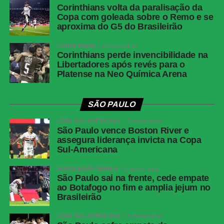
Corinthians volta da paralisação da
Copa com goleada sobre o Remo e se
aproxima do G5 do Brasileirão
CORINTHIANS
2 meses atrás
Corinthians perde invencibilidade na
Libertadores após revés para o
Platense na Neo Química Arena
SÃO PAULO
COPA SUL-AMERICANA
2 meses atrás
São Paulo vence Boston River e
assegura liderança invicta na Copa
Sul-Americana
BRASILEIRÃO SÉRIE A
2 meses atrás
São Paulo sai na frente, cede empate
ao Botafogo no fim e amplia jejum no
Brasileirão
COPA SUL-AMERICANA
3 meses atrás