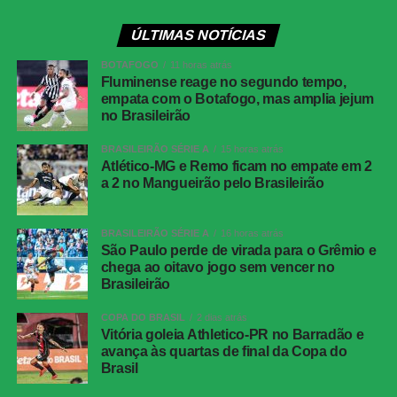
ÚLTIMAS NOTÍCIAS
BOTAFOGO
11 horas atrás
Fluminense reage no segundo tempo,
empata com o Botafogo, mas amplia jejum
no Brasileirão
BRASILEIRÃO SÉRIE A
15 horas atrás
Atlético-MG e Remo ficam no empate em 2
a 2 no Mangueirão pelo Brasileirão
BRASILEIRÃO SÉRIE A
16 horas atrás
São Paulo perde de virada para o Grêmio e
chega ao oitavo jogo sem vencer no
Brasileirão
COPA DO BRASIL
2 dias atrás
Vitória goleia Athletico-PR no Barradão e
avança às quartas de final da Copa do
Brasil