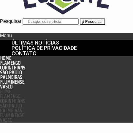
Pesquisar
Pesquisar
Menu
ÚLTIMAS NOTÍCIAS
POLÍTICA DE PRIVACIDADE
CONTATO
HOME
FLAMENGO
CORINTHIANS
SÃO PAULO
PALMEIRAS
FLUMINENSE
VASCO
HOME
FLAMENGO
CORINTHIANS
SÃO PAULO
PALMEIRAS
FLUMINENSE
VASCO
enu