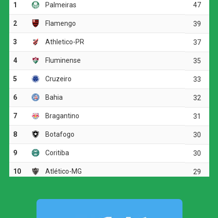
mais alto que a marcação e completou cruzamento de
cabeça para o fundo das redes. Na segunda etapa, o
Verdão administrou a vantagem e segurou o resultado até
o apito final.
Pela sexta rodada do estadual, o Palmeiras enfrenta o
Taubaté no dia 11 de agosto, às 18h, no Joaquinzão. Já o
Corinthians volta a campo no dia 12 de agosto, contra o
Mirassol, às 17h, no Estádio Manoel Francisco Ferreira.
COMENTE ABAIXO:
WhatsApp
Facebook
Twitter