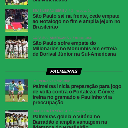
BRASILEIRÃO SÉRIE A
3 meses atrás
São Paulo sai na frente, cede empate
ao Botafogo no fim e amplia jejum no
Brasileirão
COPA SUL-AMERICANA
3 meses atrás
São Paulo sofre empate do
Millonarios no Morumbis em estreia
de Dorival Júnior na Sul-Americana
PALMEIRAS
PALMEIRAS
5 dias atrás
Palmeiras inicia preparação para jogo
de volta contra o Fortaleza; Gómez
treina no gramado e Paulinho vira
preocupação
BRASILEIRÃO SÉRIE A
1 semana atrás
Palmeiras goleia o Vitória no
Barradão e amplia vantagem na
liderança do Brasileirão