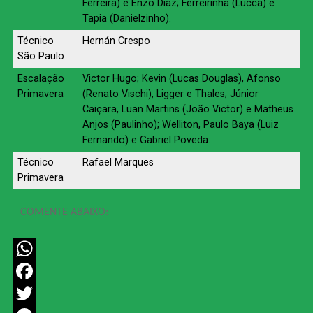
Ferreira) e Enzo Díaz; Ferreirinha (Lucca) e
Tapia (Danielzinho).
Técnico
Hernán Crespo
São Paulo
Escalação
Victor Hugo; Kevin (Lucas Douglas), Afonso
Primavera
(Renato Vischi), Ligger e Thales; Júnior
Caiçara, Luan Martins (João Victor) e Matheus
Anjos (Paulinho); Welliton, Paulo Baya (Luiz
Fernando) e Gabriel Poveda.
Técnico
Rafael Marques
Primavera
COMENTE ABAIXO:
WhatsApp
Facebook