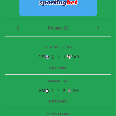
Messenger
LinkedIn
Share