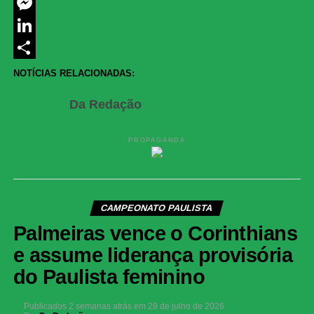
Twitter
Messenger
LinkedIn
Share
NOTÍCIAS RELACIONADAS:
Da Redação
PROPAGANDA
CAMPEONATO PAULISTA
Palmeiras vence o Corinthians
e assume liderança provisória
do Paulista feminino
Publicados
2 semanas atrás
em
29 de julho de 2026