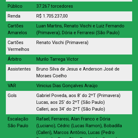
Público
37.267 torcedores
Renda
R$ 1.705.237,00
Cartões
Luan Martins, Renato Vischi e Luiz Fernando
Amarelos
(Primavera); Dória e Ferraresi (São Paulo)
Cartões
Renato Vischi (Primavera)
Vermelhos
Árbitro
Murilo Tarrega Victor
Assistentes
Bruno Silva de Jesus e Anderson José de
Moraes Coelho
VAR
Vinicius Dias Gonçalves Araújo
Gols
Gabriel Poveda, aos 8′ do 2ºT (Primavera)
Lucas, aos 25′ do 2ºT (São Paulo)
Calleri, aos 34′ do 2ºT (São Paulo)
Escalação
Rafael; Ferraresi, Alan Franco e Dória
São Paulo
(Luciano); Cédric (Lucas Ramon), Bobadilla
(Calleri), Marcos Antônio, Lucas (Pedro