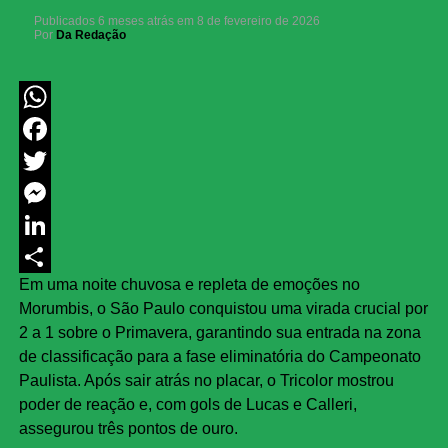
Publicados
6 meses atrás
em
8 de fevereiro de 2026
Por
Da Redação
WhatsApp
Facebook
Twitter
Messenger
LinkedIn
Em uma noite chuvosa e repleta de emoções no
Share
Morumbis, o São Paulo conquistou uma virada crucial por
2 a 1 sobre o Primavera, garantindo sua entrada na zona
de classificação para a fase eliminatória do Campeonato
Paulista. Após sair atrás no placar, o Tricolor mostrou
poder de reação e, com gols de Lucas e Calleri,
assegurou três pontos de ouro.