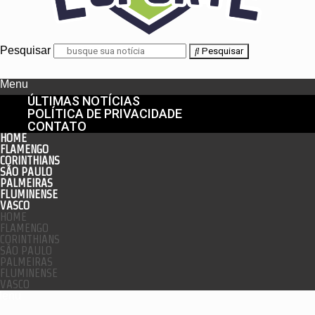
Pesquisar
Pesquisar
Menu
ÚLTIMAS NOTÍCIAS
POLÍTICA DE PRIVACIDADE
CONTATO
HOME
FLAMENGO
CORINTHIANS
SÃO PAULO
PALMEIRAS
FLUMINENSE
VASCO
HOME
FLAMENGO
CORINTHIANS
SÃO PAULO
PALMEIRAS
FLUMINENSE
VASCO
enu