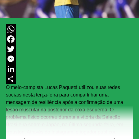
WhatsApp
Facebook
Twitter
Messenger
LinkedIn
O meio-campista Lucas Paquetá utilizou suas redes
Share
sociais nesta terça-feira para compartilhar uma
mensagem de resiliência após a confirmação de uma
lesão muscular na posterior da coxa esquerda. O
problema físico ocorreu durante a vitória da Seleção
Brasileira sobre o Japão, na última segunda-feira, em
Houston. Através do Instagram, o jogador publicou