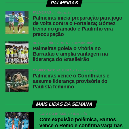
PALMEIRAS
PALMEIRAS
4 dias atrás
Palmeiras inicia preparação para jogo
de volta contra o Fortaleza; Gómez
treina no gramado e Paulinho vira
preocupação
BRASILEIRÃO SÉRIE A
1 semana atrás
Palmeiras goleia o Vitória no
Barradão e amplia vantagem na
liderança do Brasileirão
CAMPEONATO PAULISTA
1 semana atrás
Palmeiras vence o Corinthians e
assume liderança provisória do
Paulista feminino
MAIS LIDAS DA SEMANA
COPA DO BRASIL
3 dias atrás
Com expulsão polêmica, Santos
vence o Remo e confirma vaga nas