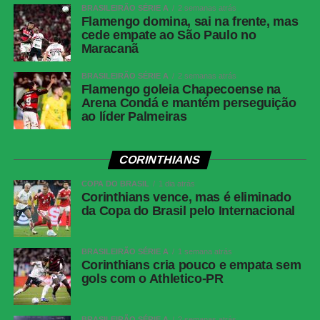
BRASILEIRÃO SÉRIE A
2 semanas atrás
Flamengo domina, sai na frente, mas
cede empate ao São Paulo no
Maracanã
BRASILEIRÃO SÉRIE A
2 semanas atrás
Flamengo goleia Chapecoense na
Arena Condá e mantém perseguição
ao líder Palmeiras
CORINTHIANS
COPA DO BRASIL
1 dia atrás
Corinthians vence, mas é eliminado
da Copa do Brasil pelo Internacional
BRASILEIRÃO SÉRIE A
1 semana atrás
Corinthians cria pouco e empata sem
gols com o Athletico-PR
BRASILEIRÃO SÉRIE A
2 semanas atrás