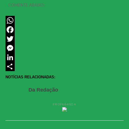
COMENTE ABAIXO:
WhatsApp
Facebook
Twitter
Messenger
LinkedIn
Share
NOTÍCIAS RELACIONADAS:
Da Redação
PROPAGANDA