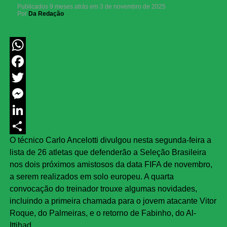
Publicados
9 meses atrás
em
3 de novembro de 2025
Por
Da Redação
WhatsApp
Facebook
Twitter
Messenger
LinkedIn
O técnico Carlo Ancelotti divulgou nesta segunda-feira a
Share
lista de 26 atletas que defenderão a Seleção Brasileira
nos dois próximos amistosos da data FIFA de novembro,
a serem realizados em solo europeu. A quarta
convocação do treinador trouxe algumas novidades,
incluindo a primeira chamada para o jovem atacante Vitor
Roque, do Palmeiras, e o retorno de Fabinho, do Al-
Ittihad.