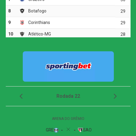
Ver essa foto no Instagram
Um post compartilhado por Lucas Paquetá (@lucaspaqueta)
A lesão aconteceu nos minutos iniciais do confronto
contra os japoneses, válido pela segunda fase da Copa
do Mundo. Apesar do desconforto, Paquetá tentou
permanecer na partida, mas a gravidade do problema
ficou evidente no intervalo, quando ele precisou de