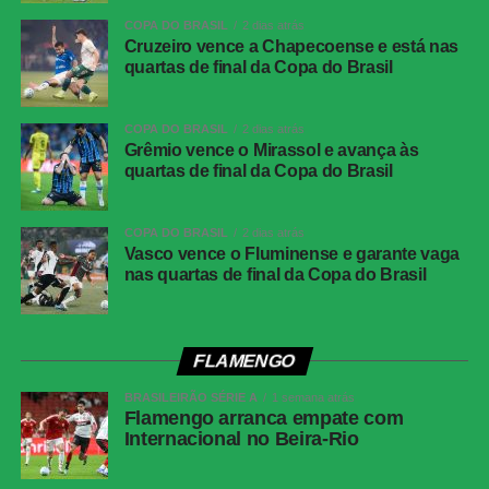
Brasília). Sem um de seus principais articuladores, a
COPA DO BRASIL
2 dias atrás
Cruzeiro vence a Chapecoense e está nas
Seleção buscará a vitória para seguir firme em sua
quartas de final da Copa do Brasil
trajetória rumo ao título mundial.
COPA DO BRASIL
2 dias atrás
Grêmio vence o Mirassol e avança às
quartas de final da Copa do Brasil
COMENTE ABAIXO:
COPA DO BRASIL
2 dias atrás
Vasco vence o Fluminense e garante vaga
WhatsApp
nas quartas de final da Copa do Brasil
Facebook
Twitter
FLAMENGO
Messenger
BRASILEIRÃO SÉRIE A
1 semana atrás
LinkedIn
Flamengo arranca empate com
Share
Internacional no Beira-Rio