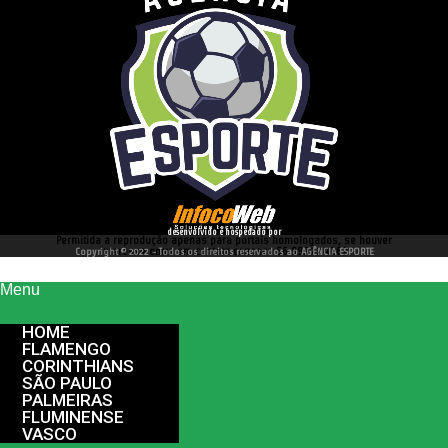
desenvolvido e hospedado por
Permitida a reprodução apenas para portais homologados, se houver
interesse entre em contato conosco 66 99977 4262
Copyright © 2022 - Todos os direitos reservados ao AGÊNCIA ESPORTE
Menu
HOME
FLAMENGO
CORINTHIANS
SÃO PAULO
PALMEIRAS
FLUMINENSE
VASCO