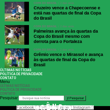
COPA DO BRASIL
2 dias atrás
Cruzeiro vence a Chapecoense e
está nas quartas de final da Copa
do Brasil
COPA DO BRASIL
2 dias atrás
Palmeiras avança às quartas da
Copa do Brasil mesmo com
derrota para o Fortaleza
COPA DO BRASIL
2 dias atrás
Grêmio vence o Mirassol e avança
às quartas de final da Copa do
Brasil
ÚLTIMAS NOTÍCIAS
POLÍTICA DE PRIVACIDADE
CONTATO
Menu
ÚLTIMAS NOTÍCIAS
POLÍTICA DE PRIVACIDADE
CONTATO
Pesquisar
Pesquisar
Facebook
Twitter
Youtube
Instagram
nos siga nas redes sociais