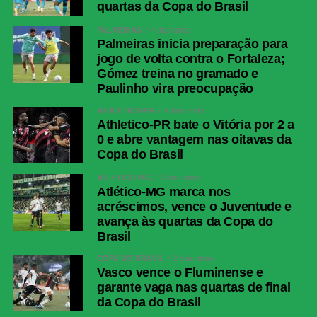
quartas da Copa do Brasil
PALMEIRAS
4 dias atrás
Palmeiras inicia preparação para
jogo de volta contra o Fortaleza;
Gómez treina no gramado e
Paulinho vira preocupação
ATHLETICO-PR
4 dias atrás
Athletico-PR bate o Vitória por 2 a
0 e abre vantagem nas oitavas da
Copa do Brasil
ATLÉTICO-MG
3 dias atrás
Atlético-MG marca nos
acréscimos, vence o Juventude e
avança às quartas da Copa do
Brasil
COPA DO BRASIL
2 dias atrás
Vasco vence o Fluminense e
garante vaga nas quartas de final
da Copa do Brasil