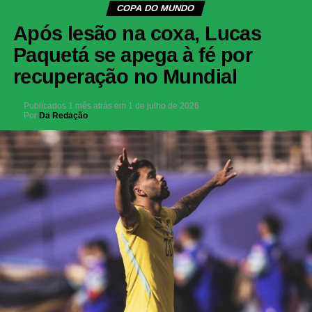
COPA DO MUNDO
Após lesão na coxa, Lucas
Paquetá se apega à fé por
recuperação no Mundial
Publicados
1 mês atrás
em
1 de julho de 2026
Por
Da Redação