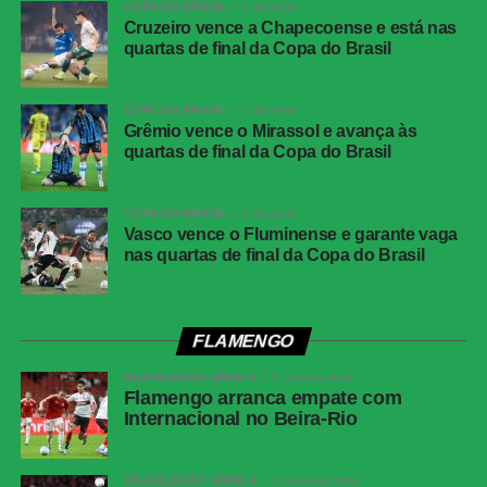
Brasília). Sem um de seus principais articuladores, a
COPA DO BRASIL
1 dia atrás
Cruzeiro vence a Chapecoense e está nas
Seleção buscará a vitória para seguir firme em sua
quartas de final da Copa do Brasil
trajetória rumo ao título mundial.
COPA DO BRASIL
1 dia atrás
Grêmio vence o Mirassol e avança às
quartas de final da Copa do Brasil
COMENTE ABAIXO:
COPA DO BRASIL
1 dia atrás
Vasco vence o Fluminense e garante vaga
WhatsApp
nas quartas de final da Copa do Brasil
Facebook
Twitter
FLAMENGO
Messenger
BRASILEIRÃO SÉRIE A
1 semana atrás
LinkedIn
Flamengo arranca empate com
Share
Internacional no Beira-Rio
BRASILEIRÃO SÉRIE A
2 semanas atrás