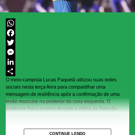
WhatsApp
Facebook
Twitter
Messenger
LinkedIn
O meio-campista Lucas Paquetá utilizou suas redes
Share
sociais nesta terça-feira para compartilhar uma
mensagem de resiliência após a confirmação de uma
lesão muscular na posterior da coxa esquerda. O
problema físico ocorreu durante a vitória da Seleção
Brasileira sobre o Japão, na última segunda-feira, em
Houston. Através do Instagram, o jogador publicou
passagens bíblicas focadas em superação e
CONTINUE LENDO