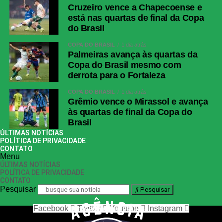
Cruzeiro vence a Chapecoense e
está nas quartas de final da Copa
do Brasil
COPA DO BRASIL
1 dia atrás
Palmeiras avança às quartas da
Copa do Brasil mesmo com
derrota para o Fortaleza
COPA DO BRASIL
1 dia atrás
Grêmio vence o Mirassol e avança
às quartas de final da Copa do
Brasil
ÚLTIMAS NOTÍCIAS
POLÍTICA DE PRIVACIDADE
CONTATO
Menu
ÚLTIMAS NOTÍCIAS
POLÍTICA DE PRIVACIDADE
CONTATO
Pesquisar
Pesquisar
Facebook
Twitter
Youtube
Instagram
nos siga nas redes sociais