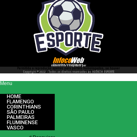
desenvolvido e hospedado por
Permitida a reprodução apenas para portais homologados, se houver
interesse entre em contato conosco 66 99977 4262
Copyright © 2022 - Todos os direitos reservados ao AGÊNCIA ESPORTE
Menu
HOME
FLAMENGO
CORINTHIANS
SÃO PAULO
PALMEIRAS
FLUMINENSE
VASCO