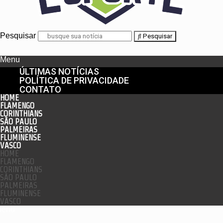
Pesquisar
Pesquisar
Menu
ÚLTIMAS NOTÍCIAS
POLÍTICA DE PRIVACIDADE
CONTATO
HOME
FLAMENGO
CORINTHIANS
SÃO PAULO
PALMEIRAS
FLUMINENSE
VASCO
HOME
FLAMENGO
CORINTHIANS
SÃO PAULO
PALMEIRAS
FLUMINENSE
VASCO
enu