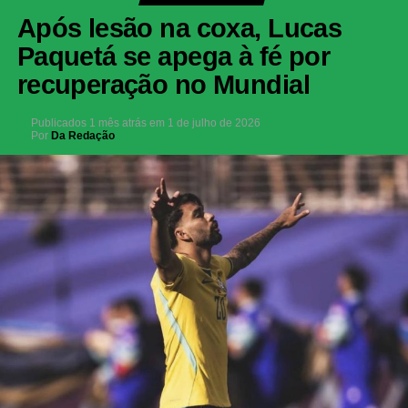
Após lesão na coxa, Lucas
Paquetá se apega à fé por
recuperação no Mundial
Publicados
1 mês atrás
em
1 de julho de 2026
Por
Da Redação