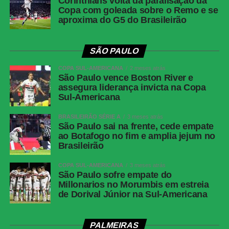
Corinthians volta da paralisação da
Copa com goleada sobre o Remo e se
aproxima do G5 do Brasileirão
SÃO PAULO
COPA SUL-AMERICANA
2 meses atrás
São Paulo vence Boston River e
assegura liderança invicta na Copa
Sul-Americana
BRASILEIRÃO SÉRIE A
3 meses atrás
São Paulo sai na frente, cede empate
ao Botafogo no fim e amplia jejum no
Brasileirão
COPA SUL-AMERICANA
3 meses atrás
São Paulo sofre empate do
Millonarios no Morumbis em estreia
de Dorival Júnior na Sul-Americana
PALMEIRAS