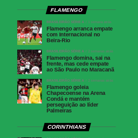
FLAMENGO
BRASILEIRÃO SÉRIE A
1 semana atrás
Flamengo arranca empate
com Internacional no
Beira-Rio
BRASILEIRÃO SÉRIE A
2 semanas atrás
Flamengo domina, sai na
frente, mas cede empate
ao São Paulo no Maracanã
BRASILEIRÃO SÉRIE A
2 semanas atrás
Flamengo goleia
Chapecoense na Arena
Condá e mantém
perseguição ao líder
Palmeiras
CORINTHIANS