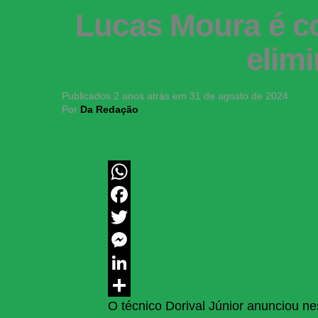
Lucas Moura é co
elim
Publicados
2 anos atrás
em
31 de agosto de 2024
Por
Da Redação
WhatsApp
Facebook
Twitter
Messenger
LinkedIn
O técnico Dorival Júnior anunciou 
Share