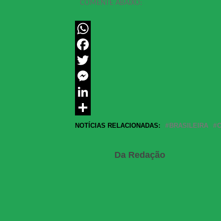
COMENTE ABAIXO:
WhatsApp
Facebook
Twitter
Messenger
LinkedIn
Share
NOTÍCIAS RELACIONADAS:
BRASILEIRA
Da Redação