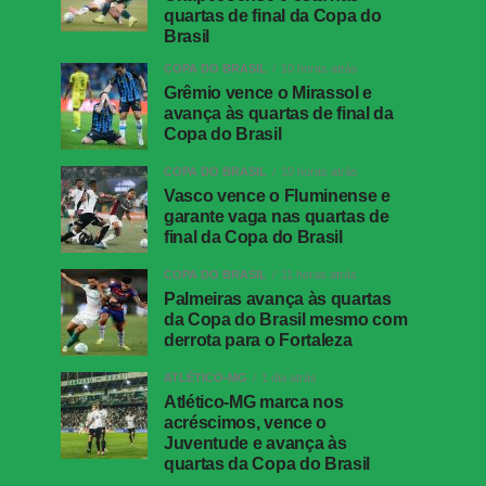
quartas de final da Copa do
Brasil
COPA DO BRASIL
10 horas atrás
Grêmio vence o Mirassol e
avança às quartas de final da
Copa do Brasil
COPA DO BRASIL
10 horas atrás
Vasco vence o Fluminense e
garante vaga nas quartas de
final da Copa do Brasil
COPA DO BRASIL
11 horas atrás
Palmeiras avança às quartas
da Copa do Brasil mesmo com
derrota para o Fortaleza
ATLÉTICO-MG
1 dia atrás
Atlético-MG marca nos
acréscimos, vence o
Juventude e avança às
quartas da Copa do Brasil