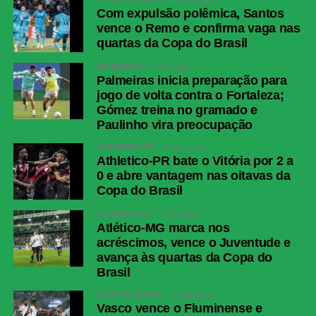
Com expulsão polêmica, Santos
vence o Remo e confirma vaga nas
quartas da Copa do Brasil
PALMEIRAS
4 dias atrás
Palmeiras inicia preparação para
jogo de volta contra o Fortaleza;
Gómez treina no gramado e
Paulinho vira preocupação
ATHLETICO-PR
4 dias atrás
Athletico-PR bate o Vitória por 2 a
0 e abre vantagem nas oitavas da
Copa do Brasil
ATLÉTICO-MG
3 dias atrás
Atlético-MG marca nos
acréscimos, vence o Juventude e
avança às quartas da Copa do
Brasil
COPA DO BRASIL
2 dias atrás
Vasco vence o Fluminense e