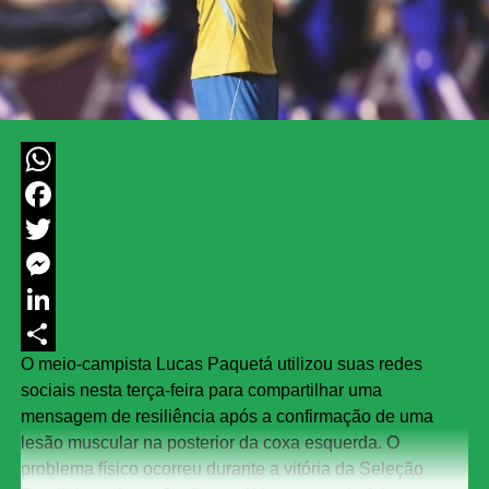
WhatsApp
Facebook
Twitter
Messenger
LinkedIn
O meio-campista Lucas Paquetá utilizou suas redes
Share
sociais nesta terça-feira para compartilhar uma
mensagem de resiliência após a confirmação de uma
lesão muscular na posterior da coxa esquerda. O
problema físico ocorreu durante a vitória da Seleção