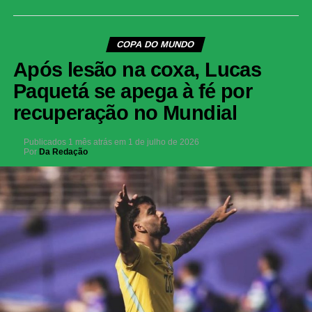
COPA DO MUNDO
Após lesão na coxa, Lucas
Paquetá se apega à fé por
recuperação no Mundial
Publicados
1 mês atrás
em
1 de julho de 2026
Por
Da Redação