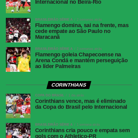
Share
Internacional no Beira-Rio
BRASILEIRÃO SÉRIE A
2 semanas atrás
Flamengo domina, sai na frente, mas
cede empate ao São Paulo no
Maracanã
BRASILEIRÃO SÉRIE A
2 semanas atrás
Flamengo goleia Chapecoense na
Arena Condá e mantém perseguição
ao líder Palmeiras
CORINTHIANS
COPA DO BRASIL
1 dia atrás
Corinthians vence, mas é eliminado
da Copa do Brasil pelo Internacional
BRASILEIRÃO SÉRIE A
1 semana atrás
Corinthians cria pouco e empata sem
gols com o Athletico-PR