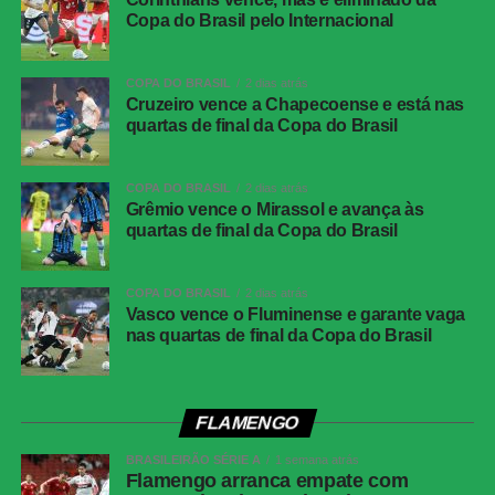
Copa do Brasil pelo Internacional
julho. A partida será realizada no MetLife Stadium, em
Nova Jersey, com início previsto para as 17 horas (de
Brasília). Sem um de seus principais articuladores, a
COPA DO BRASIL
2 dias atrás
Cruzeiro vence a Chapecoense e está nas
Seleção buscará a vitória para seguir firme em sua
quartas de final da Copa do Brasil
trajetória rumo ao título mundial.
COPA DO BRASIL
2 dias atrás
Grêmio vence o Mirassol e avança às
quartas de final da Copa do Brasil
COMENTE ABAIXO:
COPA DO BRASIL
2 dias atrás
Vasco vence o Fluminense e garante vaga
WhatsApp
nas quartas de final da Copa do Brasil
Facebook
Twitter
FLAMENGO
Messenger
BRASILEIRÃO SÉRIE A
1 semana atrás
LinkedIn
Flamengo arranca empate com