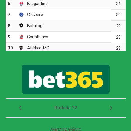
Ver essa foto no Instagram
Um post compartilhado por Lucas Paquetá (@lucaspaqueta)
A lesão aconteceu nos minutos iniciais do confronto
contra os japoneses, válido pela segunda fase da Copa
do Mundo. Apesar do desconforto, Paquetá tentou