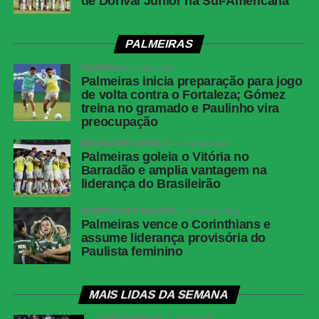
de Dorival Júnior na Sul-Americana
PALMEIRAS
PALMEIRAS
4 dias atrás
Palmeiras inicia preparação para jogo
de volta contra o Fortaleza; Gómez
treina no gramado e Paulinho vira
preocupação
BRASILEIRÃO SÉRIE A
1 semana atrás
Palmeiras goleia o Vitória no
Barradão e amplia vantagem na
liderança do Brasileirão
CAMPEONATO PAULISTA
1 semana atrás
Palmeiras vence o Corinthians e
assume liderança provisória do
Paulista feminino
MAIS LIDAS DA SEMANA
COPA DO BRASIL
3 dias atrás