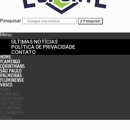
Pesquisar
Pesquisar
Menu
ÚLTIMAS NOTÍCIAS
POLÍTICA DE PRIVACIDADE
CONTATO
HOME
FLAMENGO
CORINTHIANS
SÃO PAULO
PALMEIRAS
FLUMINENSE
VASCO
HOME
FLAMENGO
CORINTHIANS
SÃO PAULO
PALMEIRAS
FLUMINENSE
VASCO
enu