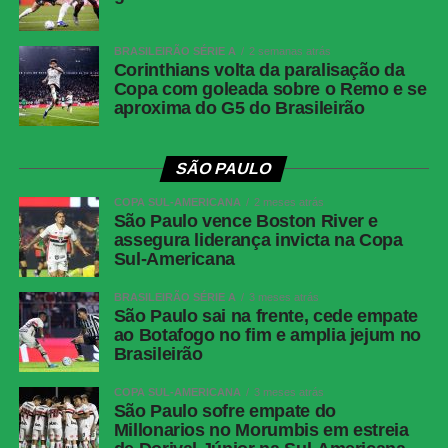
BRASILEIRÃO SÉRIE A
2 semanas atrás
Corinthians volta da paralisação da
Copa com goleada sobre o Remo e se
aproxima do G5 do Brasileirão
SÃO PAULO
COPA SUL-AMERICANA
2 meses atrás
São Paulo vence Boston River e
assegura liderança invicta na Copa
Sul-Americana
BRASILEIRÃO SÉRIE A
3 meses atrás
São Paulo sai na frente, cede empate
ao Botafogo no fim e amplia jejum no
Brasileirão
COPA SUL-AMERICANA
3 meses atrás
São Paulo sofre empate do
Millonarios no Morumbis em estreia