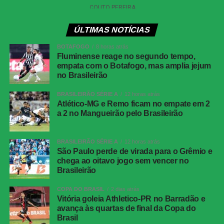
Horário:
18h30 (de Brasília)
Local:
Mangueirão, em Belém (PA)
ÚLTIMAS NOTÍCIAS
FICHA
BOTAFOGO
8 horas atrás
TÉCNICA
Fluminense reage no segundo tempo,
empata com o Botafogo, mas amplia jejum
Placar
Juventude 0 x 1 Atlético-MG
no Brasileirão
Competição
Copa do Brasil — oitavas de final, jogo de
BRASILEIRÃO SÉRIE A
12 horas atrás
volta
Atlético-MG e Remo ficam no empate em 2
Local
Estádio Alfredo Jaconi, Caxias do Sul (RS)
a 2 no Mangueirão pelo Brasileirão
Data
04 de agosto de 2026, terça-feira
BRASILEIRÃO SÉRIE A
12 horas atrás
Horário
19h30, no horário de Brasília
São Paulo perde de virada para o Grêmio e
Cartões
Juventude: Alisson Safira e
chega ao oitavo jogo sem vencer no
Brasileirão
amarelos
Gabriel<br>Atlético-MG: Ruan
Cartões
Nenhum
COPA DO BRASIL
2 dias atrás
vermelhos
Vitória goleia Athletico-PR no Barradão e
avança às quartas de final da Copa do
Gol
Alan Minda, aos 50 minutos do segundo
Brasil