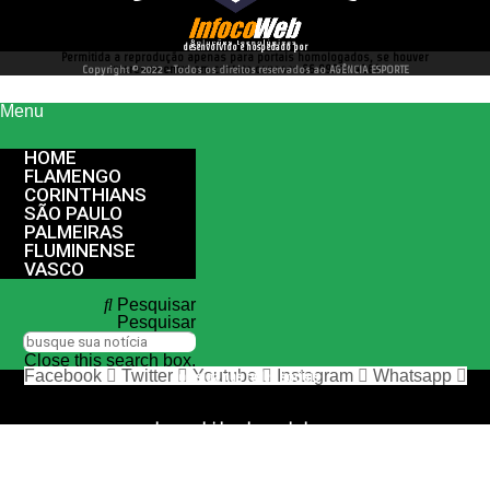
desenvolvido e hospedado por
Permitida a reprodução apenas para portais homologados, se houver
interesse entre em contato conosco 66 99977 4262
Copyright © 2022 - Todos os direitos reservados ao AGÊNCIA ESPORTE
Menu
HOME
FLAMENGO
CORINTHIANS
SÃO PAULO
PALMEIRAS
FLUMINENSE
VASCO
Pesquisar
Pesquisar
Close this search box.
Facebook
Twitter
Youtube
Instagram
Whatsapp
nos siga nas redes sociais
desenvolvido e hospedado por