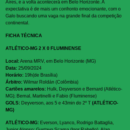
Aires, e a volta acontecerá em Belo Horizonte. A
expectativa é de mais um confronto emocionante, com o
Galo buscando uma vaga na grande final da competição
continental.
FICHA TÉCNICA
ATLÉTICO-MG 2 X 0 FLUMINENSE
Local:
Arena MRV, em Belo Horizonte (MG)
Data:
25/09/2024
Horário:
19h(de Brasília)
Árbitro:
Wilmar Roldán (Colômbia)
Cartões amarelos:
Hulk, Deyverson e Bernard (Atlético-
MG); Bernal, Martinelli e Fabio (Fluminense)
GOLS
:
Deyverson, aos 5 e 43min do 2º T
(ATLÉTICO-
MG)
ATLÉTICO-MG:
Everson, Lyanco, Rodrigo Battaglia,
Junior Alonso; Gustavo Scarpa (Igor Rabello), Alan