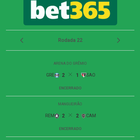
Em uma bola lançada para a área, a defesa do Juventude
se atrapalhou, e Alan Minda aproveitou a sobra para
finalizar e marcar o único gol do confronto. O lance
definiu a vitória atleticana e confirmou a presença do
clube mineiro entre os oito melhores da Copa do Brasil.
Próximos jogos
Novorizontino x Juventude
Competição:
Campeonato Brasileiro – Série B
Data:
09 de agosto de 2026 (domingo)
Horário:
16h (de Brasília)
Local:
Estádio Dr. Jorge Ismael de Biasi, em Novo
Horizonte (SP)
Remo x Atlético-MG
Competição:
Campeonato Brasileiro – Série A
Data:
08 de agosto de 2026 (sábado)