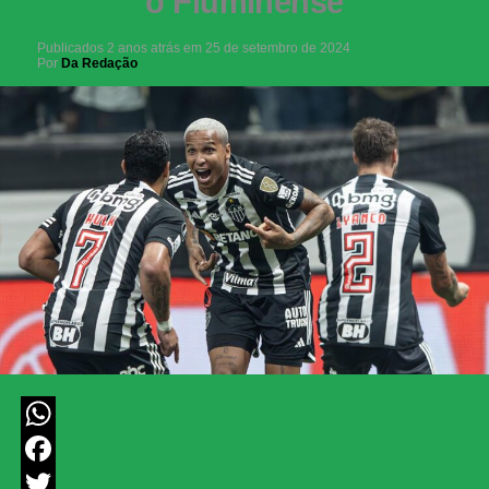
o Fluminense
Publicados
2 anos atrás
em
25 de setembro de 2024
Por
Da Redação
WhatsApp
Facebook