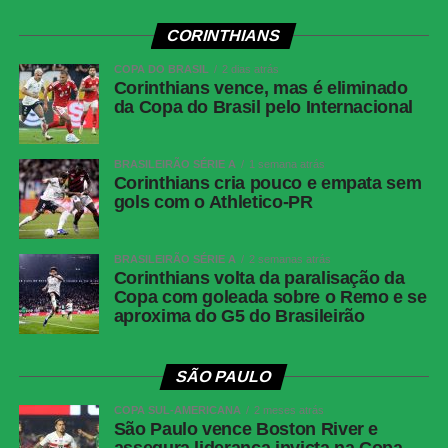
WhatsApp
CORINTHIANS
Facebook
COPA DO BRASIL
2 dias atrás
Twitter
Corinthians vence, mas é eliminado
da Copa do Brasil pelo Internacional
Messenger
LinkedIn
BRASILEIRÃO SÉRIE A
1 semana atrás
Share
Corinthians cria pouco e empata sem
gols com o Athletico-PR
BRASILEIRÃO SÉRIE A
2 semanas atrás
Corinthians volta da paralisação da
Copa com goleada sobre o Remo e se
aproxima do G5 do Brasileirão
SÃO PAULO
COPA SUL-AMERICANA
2 meses atrás
São Paulo vence Boston River e
assegura liderança invicta na Copa