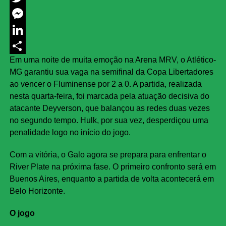
Twitter
Messenger
LinkedIn
Em uma noite de muita emoção na Arena MRV, o Atlético-
Share
MG garantiu sua vaga na semifinal da Copa Libertadores
ao vencer o Fluminense por 2 a 0. A partida, realizada
nesta quarta-feira, foi marcada pela atuação decisiva do
atacante Deyverson, que balançou as redes duas vezes
no segundo tempo. Hulk, por sua vez, desperdiçou uma
penalidade logo no início do jogo.
Com a vitória, o Galo agora se prepara para enfrentar o
River Plate na próxima fase. O primeiro confronto será em
Buenos Aires, enquanto a partida de volta acontecerá em
Belo Horizonte.
O jogo