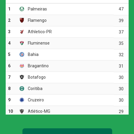
respondeu pouco depois, quando Alisson Safira também
tentou pelo alto, mas mandou a bola para fora.
Na etapa final, a equipe gaúcha voltou a ameaçar aos 15
minutos. Após cobrança de escanteio, Marcos Paulo
cabeceou para baixo e exigiu uma boa defesa de
Éverson. O Atlético, por sua vez, apostou em chutes de
média e longa distância, mas não conseguiu superar o
goleiro adversário.
Aos 41 minutos, Igor Gomes recebeu pela esquerda da
área e teve uma boa chance para abrir o placar, porém
finalizou para fora. Quando a partida caminhava para a
disputa por pênaltis, o Galo encontrou o gol da
classificação.
Atlético-MG marca nos acréscimos, vence o
Juventude e avança às quartas da Copa do Brasil