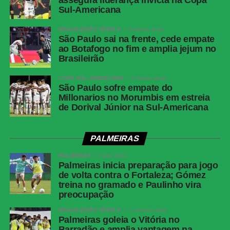
Sul-Americana
BRASILEIRÃO SÉRIE A
3 meses atrás
São Paulo sai na frente, cede empate
ao Botafogo no fim e amplia jejum no
Brasileirão
COPA SUL-AMERICANA
3 meses atrás
São Paulo sofre empate do
Millonarios no Morumbis em estreia
de Dorival Júnior na Sul-Americana
PALMEIRAS
PALMEIRAS
5 dias atrás
Palmeiras inicia preparação para jogo
de volta contra o Fortaleza; Gómez
treina no gramado e Paulinho vira
preocupação
BRASILEIRÃO SÉRIE A
1 semana atrás
Palmeiras goleia o Vitória no
Barradão e amplia vantagem na