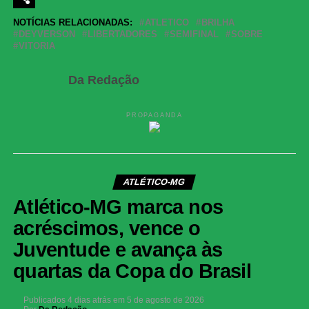
Share
NOTÍCIAS RELACIONADAS:
ATLETICO
BRILHA
DEYVERSON
LIBERTADORES
SEMIFINAL
SOBRE
VITORIA
Da Redação
PROPAGANDA
ATLÉTICO-MG
Atlético-MG marca nos
acréscimos, vence o
Juventude e avança às
quartas da Copa do Brasil
Publicados
4 dias atrás
em
5 de agosto de 2026