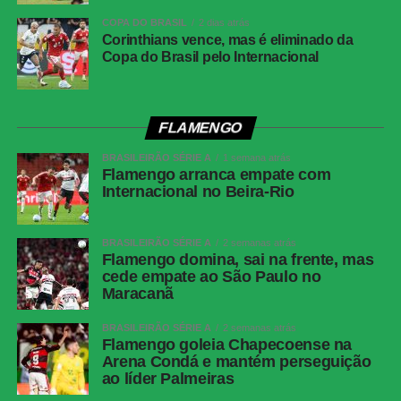
tempo (Atlético-MG)
COPA DO BRASIL
2 dias atrás
Árbitro
Flávio Rodrigues de Souza
Corinthians vence, mas é eliminado da
Copa do Brasil pelo Internacional
Assistentes
Alex Ang Ribeiro e Cipriano da Silva Sousa
VAR
Rafael Traci
Juventude
Jandrei; Gabriel Pinheiro, Titi, Marcos Paulo e
FLAMENGO
Aderlan (Nathan); Raí, Lucas Mineiro, Patrick
Lanza (Diogo Barbosa); Fábio Lima (Amarilla),
BRASILEIRÃO SÉRIE A
1 semana atrás
Flamengo arranca empate com
Marcos Paulo (Pablo) e Alisson Safira (Luan).
Internacional no Beira-Rio
Técnico: Maurício Barbieri.
Atlético-MG
Everson; Natanael, Lyanco, Ruan Tressoldi e
Renan Lodi; Cissé (Igor Gomes), Alan Franco
BRASILEIRÃO SÉRIE A
2 semanas atrás
Flamengo domina, sai na frente, mas
(Maycon), Bernard (Dudu) e Victor Hugo
cede empate ao São Paulo no
(Alan Minda); Cuello e Cassierra. Técnico:
Maracanã
Eduardo Domínguez.
BRASILEIRÃO SÉRIE A
2 semanas atrás
Flamengo goleia Chapecoense na
COMENTE ABAIXO:
Arena Condá e mantém perseguição
ao líder Palmeiras