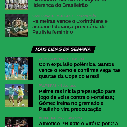
liderança do Brasileirão
CAMPEONATO PAULISTA
1 semana atrás
Palmeiras vence o Corinthians e
assume liderança provisória do
Paulista feminino
MAIS LIDAS DA SEMANA
COPA DO BRASIL
4 dias atrás
Com expulsão polêmica, Santos
vence o Remo e confirma vaga nas
quartas da Copa do Brasil
PALMEIRAS
5 dias atrás
Palmeiras inicia preparação para
jogo de volta contra o Fortaleza;
Gómez treina no gramado e
Paulinho vira preocupação
ATHLETICO-PR
5 dias atrás
Athletico-PR bate o Vitória por 2 a