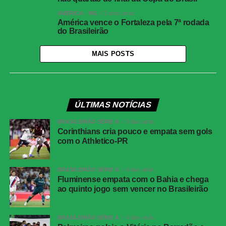
AMÉRICA - MG
3 anos atrás
América vence o Fortaleza pela 7ª rodada
do Brasileirão
MAIS POSTS
ÚLTIMAS NOTÍCIAS
BRASILEIRÃO SÉRIE A
3 dias atrás
Corinthians cria pouco e empata sem gols
com o Athletico-PR
BRASILEIRÃO SÉRIE A
4 dias atrás
Fluminense empata com o Bahia e chega
ao quinto jogo sem vencer no Brasileirão
BRASILEIRÃO SÉRIE A
4 dias atrás