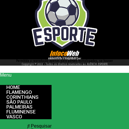
desenvolvido e hospedado por
Permitida a reprodução apenas para portais homologados, se houver
interesse entre em contato conosco 66 99977 4262
Copyright © 2022 - Todos os direitos reservados ao AGÊNCIA ESPORTE
Menu
HOME
FLAMENGO
CORINTHIANS
SÃO PAULO
PALMEIRAS
FLUMINENSE
VASCO
Pesquisar