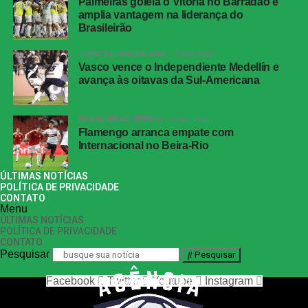
Palmeiras goleia o Vitória no Barradão e
amplia vantagem na liderança do
Brasileirão
COPA SUL-AMERICANA
4 dias atrás
Vasco vence o Independiente Medellín e
avança às oitavas da Sul-Americana
BRASILEIRÃO SÉRIE A
4 dias atrás
Flamengo arranca empate com
Internacional no Beira-Rio
ÚLTIMAS NOTÍCIAS
POLÍTICA DE PRIVACIDADE
CONTATO
Menu
ÚLTIMAS NOTÍCIAS
POLÍTICA DE PRIVACIDADE
CONTATO
Pesquisar
Pesquisar
Facebook
Twitter
Youtube
Instagram
nos siga nas redes sociais