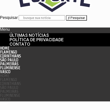
Pesquisar
Pesquisar
Menu
ÚLTIMAS NOTÍCIAS
POLÍTICA DE PRIVACIDADE
CONTATO
HOME
FLAMENGO
CORINTHIANS
SÃO PAULO
PALMEIRAS
FLUMINENSE
VASCO
HOME
FLAMENGO
CORINTHIANS
SÃO PAULO
PALMEIRAS
FLUMINENSE
VASCO
enu