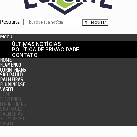
Pesquisar
Pesquisar
Menu
ÚLTIMAS NOTÍCIAS
POLÍTICA DE PRIVACIDADE
CONTATO
HOME
FLAMENGO
CORINTHIANS
SÃO PAULO
PALMEIRAS
FLUMINENSE
VASCO
HOME
FLAMENGO
CORINTHIANS
SÃO PAULO
PALMEIRAS
FLUMINENSE
VASCO
enu