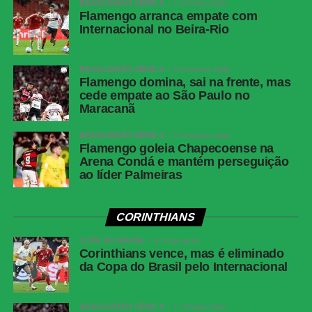
BRASILEIRÃO SÉRIE A
1 semana atrás
Árbitro
Flamengo arranca empate com
Paulo Cesar Zanovelli da Silva (MG)
Internacional no Beira-Rio
Assistentes
Nailton Junior de Sousa Oliveira (CE) e
Thiaggo Americano Labes (SC)
BRASILEIRÃO SÉRIE A
2 semanas atrás
VAR
Paulo Renato Moreira da Silva Coelho (RJ)
Flamengo domina, sai na frente, mas
cede empate ao São Paulo no
Corinthians
Hugo Souza; Pedro Milans, André Ramalho,
Maracanã
Raniele e Matheuzinho; Allan, Matheus Pereira
(Breno Bidon), André Carrillo (André) e
BRASILEIRÃO SÉRIE A
2 semanas atrás
Zakaria Labyad (Kaio César); Dieguinho (Yuri
Flamengo goleia Chapecoense na
Alberto (Rodrigo Garro)) e Lingard. Técnico:
Arena Condá e mantém perseguição
ao líder Palmeiras
Fernando Diniz.
Athletico-
Santos; Benavídez, Terán (Aguirre) e Arthur
PR
Dias; Gilberto, Jadson, Portilla e Claudinho
CORINTHIANS
(Léo Derik); Leozinho (Dudu), Viveros (Rivaldo)
COPA DO BRASIL
e Mendoza (João Cruz). Técnico: Odair
6 horas atrás
Corinthians vence, mas é eliminado
Hellmann.
da Copa do Brasil pelo Internacional
COMENTE ABAIXO:
BRASILEIRÃO SÉRIE A
1 semana atrás