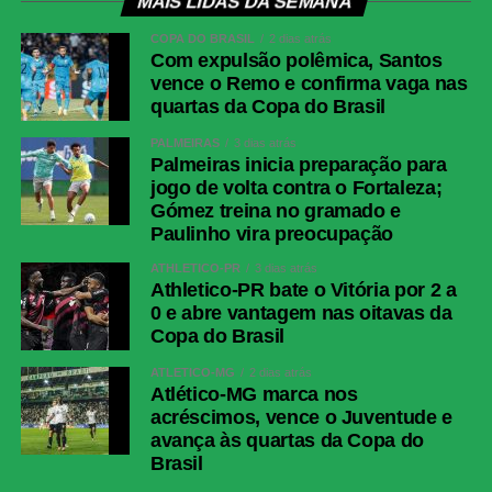
MAIS LIDAS DA SEMANA
COPA DO BRASIL
2 dias atrás
Com expulsão polêmica, Santos
vence o Remo e confirma vaga nas
quartas da Copa do Brasil
PALMEIRAS
3 dias atrás
Palmeiras inicia preparação para
jogo de volta contra o Fortaleza;
Gómez treina no gramado e
Paulinho vira preocupação
ATHLETICO-PR
3 dias atrás
Athletico-PR bate o Vitória por 2 a
0 e abre vantagem nas oitavas da
Copa do Brasil
ATLÉTICO-MG
2 dias atrás
Atlético-MG marca nos
acréscimos, vence o Juventude e
avança às quartas da Copa do
Brasil