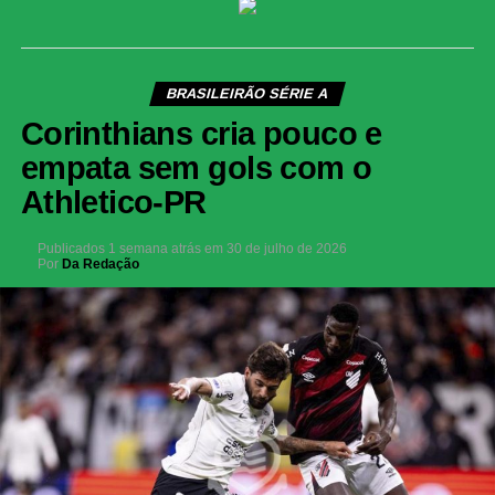
BRASILEIRÃO SÉRIE A
Corinthians cria pouco e
empata sem gols com o
Athletico-PR
Publicados
1 semana atrás
em
30 de julho de 2026
Por
Da Redação