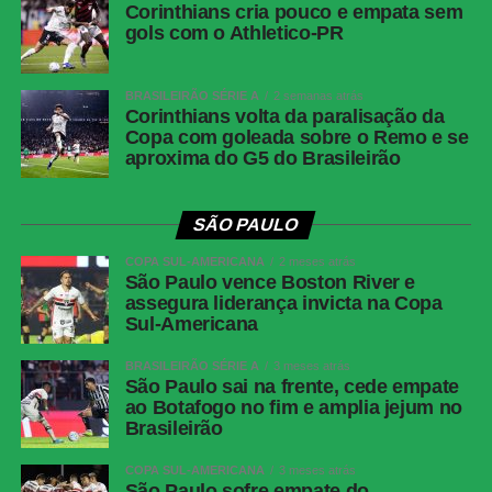
Corinthians cria pouco e empata sem
gols com o Athletico-PR
WhatsApp
Facebook
BRASILEIRÃO SÉRIE A
2 semanas atrás
Corinthians volta da paralisação da
Twitter
Copa com goleada sobre o Remo e se
aproxima do G5 do Brasileirão
Messenger
LinkedIn
SÃO PAULO
Share
COPA SUL-AMERICANA
2 meses atrás
São Paulo vence Boston River e
assegura liderança invicta na Copa
Sul-Americana
BRASILEIRÃO SÉRIE A
3 meses atrás
São Paulo sai na frente, cede empate
ao Botafogo no fim e amplia jejum no
Brasileirão
COPA SUL-AMERICANA
3 meses atrás
São Paulo sofre empate do