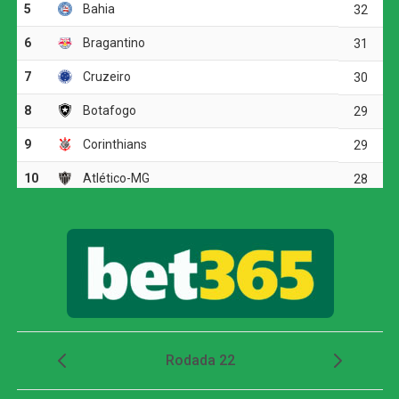
O ritmo aumentou no segundo tempo, e o Corinthians
voltou a ameaçar aos 20 minutos. Matheuzinho recuperou
a bola no meio-campo e acionou Yuri Alberto. O atacante
dominou, girou diante da marcação e finalizou com
potência da entrada da área, obrigando Santos a fazer
outra grande intervenção.
Dois minutos mais tarde, Yuri Alberto recebeu um
lançamento de Allan, invadiu a área, mas não conseguiu
finalizar bem e chutou em cima do goleiro adversário.
O Athletico-PR respondeu aos 27 minutos, em uma
cobrança de escanteio. Gilberto desviou a bola na
segunda trave, e Viveros apareceu para cabecear. A
finalização, porém, explodiu no travessão e quase
garantiu a vitória dos visitantes.
Apesar das tentativas das duas equipes na etapa final, o