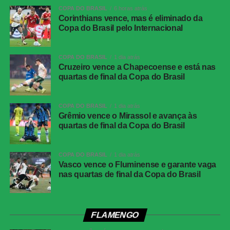
COPA DO BRASIL
6 horas atrás
Corinthians vence, mas é eliminado da
FICHA
Copa do Brasil pelo Internacional
TÉCNICA
Partida
Corinthians 0 x 0 Athletico-PR
COPA DO BRASIL
1 dia atrás
Competição
Campeonato Brasileiro – 21ª rodada
Cruzeiro vence a Chapecoense e está nas
quartas de final da Copa do Brasil
Local
Neo Química Arena, São Paulo (SP)
Data
30 de julho de 2026 (quinta-feira)
COPA DO BRASIL
1 dia atrás
Horário
19h30 (de Brasília)
Grêmio vence o Mirassol e avança às
quartas de final da Copa do Brasil
Público
38.963 torcedores
Renda
R$ 2.606.640,01
COPA DO BRASIL
1 dia atrás
Cartões
Benavídez, Jadson, Portilla e Santos
Vasco vence o Fluminense e garante vaga
amarelos
nas quartas de final da Copa do Brasil
(Athletico-PR); Fernando Diniz, André
Ramalho, Matheuzinho e Rodrigo Garro
(Corinthians)
Cartões
Nenhum
FLAMENGO
vermelhos