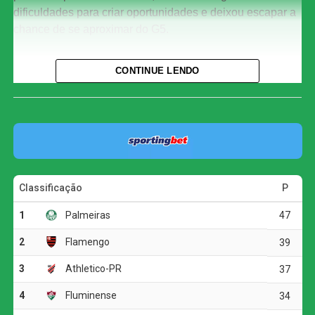
dificuldades para criar oportunidades e deixou escapar a
chance de se aproximar do G5.
Com o resultado, o Corinthians chegou aos 29 pontos e
CONTINUE LENDO
permanece na oitava colocação, três atrás do Bahia, que
ocupa a quinta posição. O Athletico-PR segue em terceiro
lugar, com 37 pontos.
O jogo
A primeira etapa foi marcada pelo equilíbrio e pela forte
disputa física. As duas equipes encontraram dificuldades
para construir jogadas ofensivas, e as chances claras
foram raras.
A melhor oportunidade antes do intervalo foi do
Corinthians. Aos 23 minutos, Allan fez um cruzamento
preciso para Matheuzinho, que cabeceou com força, mas
parou em uma boa defesa do goleiro Santos.