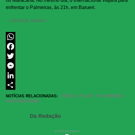
no Maracanã. No mesmo dia, o Internacional viajará para
enfrentar o Palmeiras, às 21h, em Barueri.
COMENTE ABAIXO:
WhatsApp
Facebook
Twitter
Messenger
LinkedIn
Share
NOTÍCIAS RELACIONADAS:
BEIRA
FICAM
FLUMINENSE
INTERNACIONAL
Da Redação
PROPAGANDA