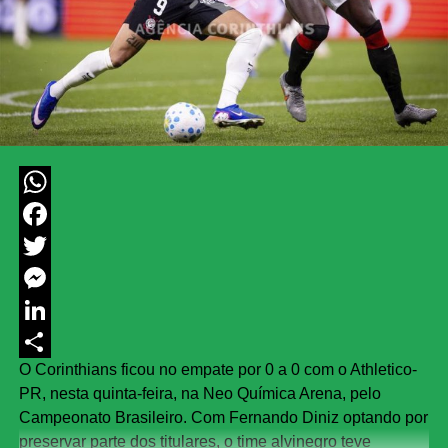
WhatsApp
Facebook
Twitter
Messenger
LinkedIn
O Corinthians ficou no empate por 0 a 0 com o Athletico-
Share
PR, nesta quinta-feira, na Neo Química Arena, pelo
Campeonato Brasileiro. Com Fernando Diniz optando por
preservar parte dos titulares, o time alvinegro teve