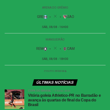
placar não foi alterado. O empate sem gols refletiu a
pouca efetividade ofensiva apresentada durante a
partida.
Próximos jogos
Internacional x Corinthians
| Copa do Brasil (jogo
de ida das oitavas de final)
Data e horário:
02.08 (domingo), às 19h30 (de
Brasília)
Local:
Beira-Rio, em Porto Alegre (RS)
Athletico-PR x Vitória
| Copa do Brasil (jogo de
ÚLTIMAS NOTÍCIAS
ida das oitavas de final)
COPA DO BRASIL
5 horas atrás
Data e horário:
03.08 (segunda-feira), às 21h (de
Vitória goleia Athletico-PR no Barradão e
avança às quartas de final da Copa do
Brasília)
Brasil
Local:
Arena da Baixada, em Curitiba (PR)