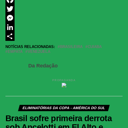
Facebook
Twitter
Messenger
LinkedIn
Share
NOTÍCIAS RELACIONADAS:
BRASILEIRA
CUIABA
EMPATA
VENEZUELA
Da Redação
PROPAGANDA
ELIMINATÓRIAS DA COPA - AMÉRICA DO SUL
Brasil sofre primeira derrota
sob Ancelotti em El Alto e