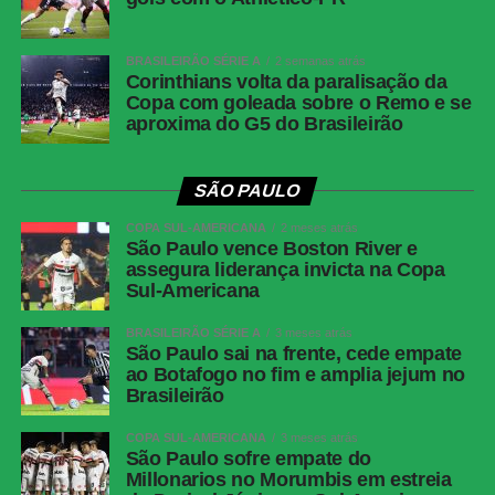
Share
BRASILEIRÃO SÉRIE A
2 semanas atrás
Corinthians volta da paralisação da
Copa com goleada sobre o Remo e se
aproxima do G5 do Brasileirão
SÃO PAULO
COPA SUL-AMERICANA
2 meses atrás
São Paulo vence Boston River e
assegura liderança invicta na Copa
Sul-Americana
BRASILEIRÃO SÉRIE A
3 meses atrás
São Paulo sai na frente, cede empate
ao Botafogo no fim e amplia jejum no
Brasileirão
COPA SUL-AMERICANA
3 meses atrás
São Paulo sofre empate do
Millonarios no Morumbis em estreia