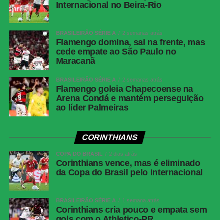
Internacional no Beira-Rio
e Ervin Vaca (Hector Cuellar); Miguelito, Enzo Monteiro
(Algarañaz) e Moisés Paniagua. Técnico: Óscar Villegas
BRASILEIRÃO SÉRIE A
2 semanas atrás
Flamengo domina, sai na frente, mas
Brasil:
Alisson; Vitinho (Marquinhos), Fabrício Bruno,
cede empate ao São Paulo no
Alexsandro e Caio Henrique; Andrey Santos (Jean
Maracanã
Lucas), Bruno Guimarães e Paquetá; Luiz Henrique
(Estêvão), Samuel Lino (Raphinha) e Richarlison (João
BRASILEIRÃO SÉRIE A
2 semanas atrás
Flamengo goleia Chapecoense na
Pedro). Técnico: Carlo Ancelotti.
Arena Condá e mantém perseguição
ao líder Palmeiras
COMENTE ABAIXO:
CORINTHIANS
WhatsApp
COPA DO BRASIL
2 dias atrás
Corinthians vence, mas é eliminado
Facebook
da Copa do Brasil pelo Internacional
Twitter
Messenger
BRASILEIRÃO SÉRIE A
1 semana atrás
Corinthians cria pouco e empata sem
LinkedIn
gols com o Athletico-PR