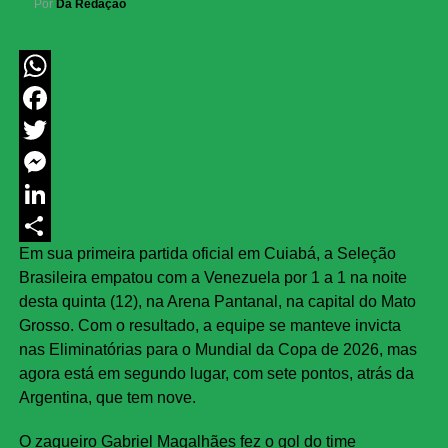
Por
Da Redação
WhatsApp
Facebook
Twitter
Messenger
LinkedIn
Em sua primeira partida oficial em Cuiabá, a Seleção
Share
Brasileira empatou com a Venezuela por 1 a 1 na noite
desta quinta (12), na Arena Pantanal, na capital do Mato
Grosso. Com o resultado, a equipe se manteve invicta
nas Eliminatórias para o Mundial da Copa de 2026, mas
agora está em segundo lugar, com sete pontos, atrás da
Argentina, que tem nove.
O zagueiro Gabriel Magalhães fez o gol do time