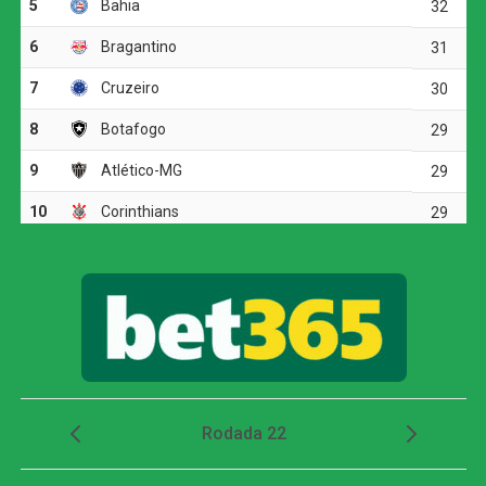
do esperado.
Por outro lado, a Bolívia soube capitalizar o “fator casa”.
Apoiada pela torcida e adaptada às condições extremas,
a seleção boliviana se mostrou mais agressiva, levando
perigo à meta defendida por Alisson. O esforço foi
recompensado nos acréscimos do primeiro tempo,
quando o pênalti foi assinalado e Miguelito converteu,
abrindo o placar.
No segundo tempo, mesmo com as substituições
promovidas por Ancelotti – que incluiu nomes como
Estêvão, Raphinha e João Pedro na tentativa de acelerar
o ritmo –, o Brasil continuou com dificuldades em criar
jogadas e furar o bloqueio boliviano. A Bolívia, por sua
vez, concentrou-se em administrar a vantagem mínima,
garantindo um resultado de extrema importância para
suas aspirações.