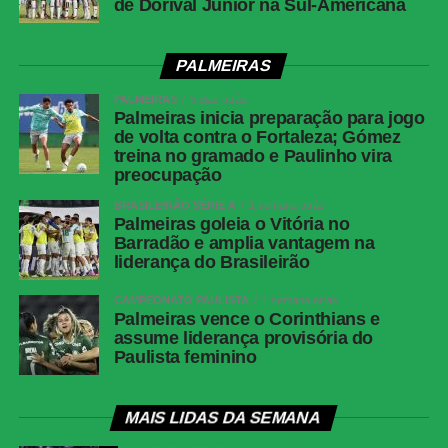
de Dorival Júnior na Sul-Americana
PALMEIRAS
PALMEIRAS
5 dias atrás
Palmeiras inicia preparação para jogo
de volta contra o Fortaleza; Gómez
treina no gramado e Paulinho vira
preocupação
BRASILEIRÃO SÉRIE A
1 semana atrás
Palmeiras goleia o Vitória no
Barradão e amplia vantagem na
liderança do Brasileirão
CAMPEONATO PAULISTA
1 semana atrás
Palmeiras vence o Corinthians e
assume liderança provisória do
Paulista feminino
MAIS LIDAS DA SEMANA