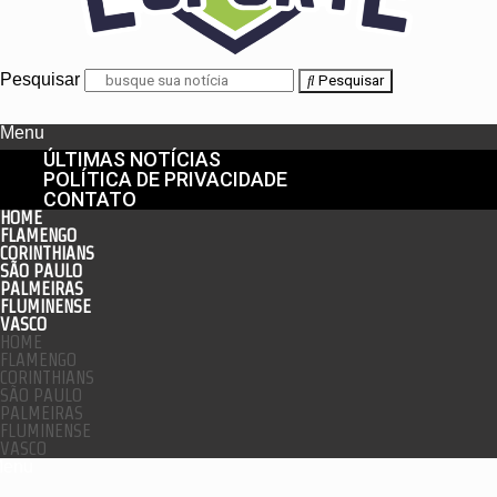
Pesquisar
Pesquisar
Menu
ÚLTIMAS NOTÍCIAS
POLÍTICA DE PRIVACIDADE
CONTATO
HOME
FLAMENGO
CORINTHIANS
SÃO PAULO
PALMEIRAS
FLUMINENSE
VASCO
HOME
FLAMENGO
CORINTHIANS
SÃO PAULO
PALMEIRAS
FLUMINENSE
VASCO
enu