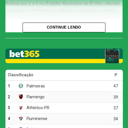
Bolívia por 1 a 0 no Estádio Municipal de El Alto, situado
a mais de 4 mil metros de altitude, marcando a primeira
derrota do treinador italiano e o fim da invencibilidade de
sua equipe sem sofrer gols.
CONTINUE LENDO
O único tento da partida foi anotado por Miguelito, em
cobrança de pênalti, após Bruno Guimarães cometer falta
sobre Fernández dentro da área. Antes deste confronto, o
retrospecto de Ancelotti era de um empate fora de casa
contra o Equador, em sua estreia, e vitórias sobre
Paraguai e Chile em território brasileiro, mantendo a meta
invicta até então.
A partida foi fortemente influenciada pelos efeitos da
altitude. Apesar de ter escalado jogadores com menor
desgaste, a equipe brasileira mostrou-se pouco incisiva e
priorizou a economia de energia, visivelmente afetada
pelo ar rarefeito. A preocupação em se poupar superou a
busca pelo gol, resultando em um desempenho aquém