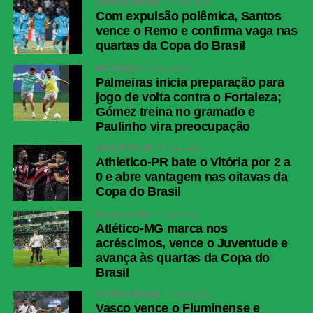
COPA DO BRASIL
4 dias atrás
Com expulsão polêmica, Santos
vence o Remo e confirma vaga nas
quartas da Copa do Brasil
PALMEIRAS
5 dias atrás
Palmeiras inicia preparação para
jogo de volta contra o Fortaleza;
Gómez treina no gramado e
Paulinho vira preocupação
ATHLETICO-PR
5 dias atrás
Athletico-PR bate o Vitória por 2 a
0 e abre vantagem nas oitavas da
Copa do Brasil
ATLÉTICO-MG
4 dias atrás
Atlético-MG marca nos
acréscimos, vence o Juventude e
avança às quartas da Copa do
Brasil
COPA DO BRASIL
3 dias atrás
Vasco vence o Fluminense e