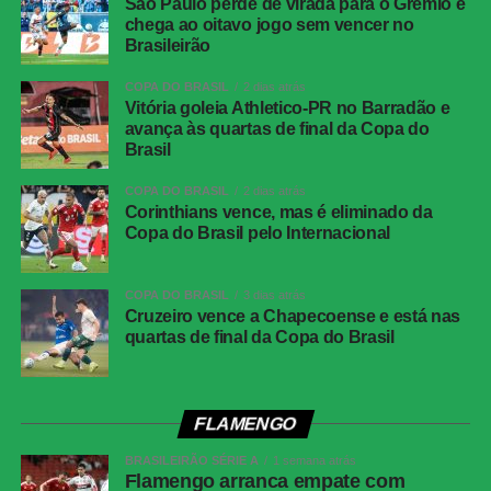
São Paulo perde de virada para o Grêmio e
chega ao oitavo jogo sem vencer no
Eliminatórias da Copa do Mundo
– 18ª rodada
Brasileirão
Local:
estádio municipal de El Alto (BOL)
COPA DO BRASIL
2 dias atrás
Vitória goleia Athletico-PR no Barradão e
Data:
09/09/2025 (terça-feira)
avança às quartas de final da Copa do
Brasil
Horário:
20h30 (de Brasília)
COPA DO BRASIL
2 dias atrás
Corinthians vence, mas é eliminado da
Árbitro:
Cristian Garay (CHI)
Copa do Brasil pelo Internacional
Assistentes:
Miguel Rocha (CHI) e Juan Serrano (CHI)
COPA DO BRASIL
3 dias atrás
VAR:
Rodrigo Carvajal (CHI)
Cruzeiro vence a Chapecoense e está nas
quartas de final da Copa do Brasil
Amarelos:
Bruno Guimarães e Fabrício Bruno
Gols:
Miguelito (48’/1ºT)
FLAMENGO
Bolívia:
Lampe; Diego Medina (Yomar Rocha), Haquín,
BRASILEIRÃO SÉRIE A
1 semana atrás
Flamengo arranca empate com
Morales e Roberto Fernández; Villamíl, Robson Matheus