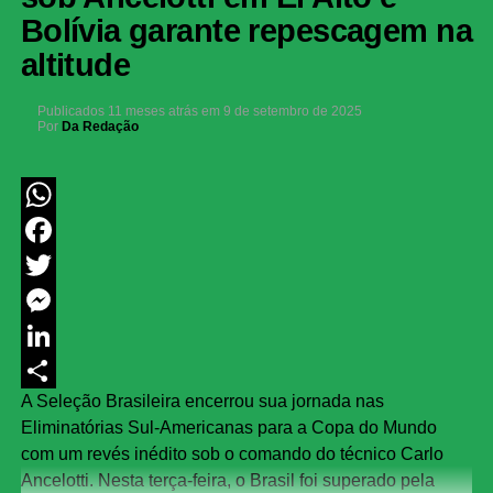
Bolívia garante repescagem na
altitude
Publicados
11 meses atrás
em
9 de setembro de 2025
Por
Da Redação
WhatsApp
Facebook
Twitter
Messenger
LinkedIn
A Seleção Brasileira encerrou sua jornada nas
Share
Eliminatórias Sul-Americanas para a Copa do Mundo
com um revés inédito sob o comando do técnico Carlo
Ancelotti. Nesta terça-feira, o Brasil foi superado pela